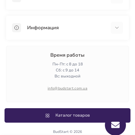
Гипсокартон
OSB
Информация
Пенопласт
Пенополистирол
Доставка
Минеральная вата
Оплата
Время работы
Клей для плитки
Контакты
Пн-Пт: с 8 до 18
Гарантия и возврат
Сб: с 9 до 14
Вс: выходной
Политика конфиденциальности
О нас
info@budstart.com.ua
Отзывы
Карта сайта
Производители
Каталог товаров
BudStart © 2026