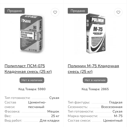
Продано
Продано
Полипласт ПСМ-075
Полимин М-75 Кладочная
Кладочная смесь (25 кг)
смесь (25 кг)
Нет в наличии
Нет в наличии
Код Товара: 5980
Код Товара: 2865
Тип готовности:
Сухая
Состав
Цементно-
Тип фактуры:
Гладкая
смеси:
песчаный
Сезонность:
Всесезонная
Фасовка:
Мешок
Тип готовности:
Сухая
Вес:
25 кг
Марка прочности:
М-75
Вид работ:
Для кладки
Состав смеси:
Цементный