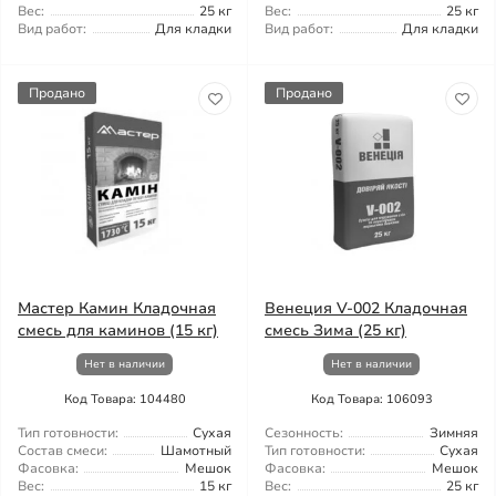
Вес:
25 кг
Вес:
25 кг
Вид работ:
Для кладки
Вид работ:
Для кладки
Продано
Продано
Мастер Камин Кладочная
Венеция V-002 Кладочная
смесь для каминов (15 кг)
смесь Зима (25 кг)
Нет в наличии
Нет в наличии
Код Товара: 104480
Код Товара: 106093
Тип готовности:
Сухая
Сезонность:
Зимняя
Состав смеси:
Шамотный
Тип готовности:
Сухая
Фасовка:
Мешок
Фасовка:
Мешок
Вес:
15 кг
Вес:
25 кг