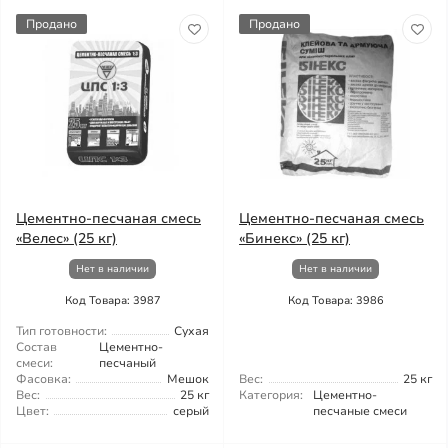
Продано
Продано
Цементно-песчаная смесь
Цементно-песчаная смесь
«Велес» (25 кг)
«Бинекс» (25 кг)
Нет в наличии
Нет в наличии
Код Товара: 3987
Код Товара: 3986
Тип готовности:
Сухая
Состав
Цементно-
смеси:
песчаный
Фасовка:
Мешок
Вес:
25 кг
Вес:
25 кг
Категория:
Цементно-
Цвет:
серый
песчаные смеси