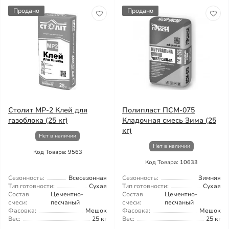
Продано
Продано
Столит МР-2 Клей для
Полипласт ПСМ-075
газоблока (25 кг)
Кладочная смесь Зима (25
кг)
Нет в наличии
Нет в наличии
Код Товара: 9563
Код Товара: 10633
Сезонность:
Всесезонная
Сезонность:
Зимняя
Тип готовности:
Сухая
Тип готовности:
Сухая
Состав
Цементно-
Состав
Цементно-
смеси:
песчаный
смеси:
песчаный
Фасовка:
Мешок
Фасовка:
Мешок
Вес:
25 кг
Вес:
25 кг