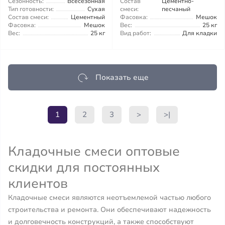
Сезонность:
Всесезонная
Состав
Цементно-
Тип готовности:
Сухая
смеси:
песчаный
Состав смеси:
Цементный
Фасовка:
Мешок
Фасовка:
Мешок
Вес:
25 кг
Вес:
25 кг
Вид работ:
Для кладки
Показать еще
1
2
3
>
>|
Кладочные смеси оптовые
скидки для постоянных
клиентов
Кладочные смеси являются неотъемлемой частью любого
строительства и ремонта. Они обеспечивают надежность
и долговечность конструкций, а также способствуют