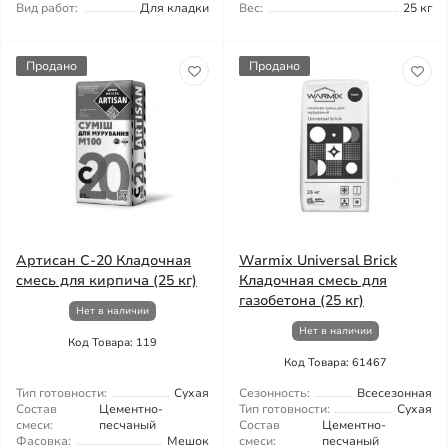
Вид работ:
Для кладки
Вес:
25 кг
Продано
Продано
Артисан С-20 Кладочная
Warmix Universal Brick
смесь для кирпича (25 кг)
Кладочная смесь для
газобетона (25 кг)
Нет в наличии
Нет в наличии
Код Товара: 119
Код Товара: 61467
Тип готовности:
Сухая
Сезонность:
Всесезонная
Состав
Цементно-
Тип готовности:
Сухая
смеси:
песчаный
Состав
Цементно-
Фасовка:
Мешок
смеси:
песчаный