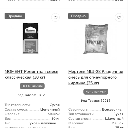
Продано
Продано
МОМЕНТ Ремонтная смесь
Мертель МШ-28 Кладочная
классическая (30 кг)
смесь для огнеупорного
кирпича (25 кг)
Нет в наличии
Нет в наличии
Код Товара: 13121
Код Товара: 82218
Тип готовности:
Сухая
Состав смеси:
Цементный
Сезонность:
Всесезонная
Фасовка:
Мешок
Тип готовности:
Сухая
Вес:
30 кг
Состав смеси:
Шамотный
Тип
Сухое и влажное
Фасовка:
Мешок
помещения:
помещение
Вес:
25 кг