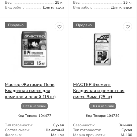
Вес:
25 кг
Вес:
25 кг
Вид работ:
Для кладки
Вид работ:
Для кладки
Продано
Продано
Мастер-Житомир Печь
МАСТЕР Элемент
Кладочная смесь для
Кладочная и ремонтная
каминов и печей (15 кг)
смесь Зима (25 кг)
Нет в наличии
Нет в наличии
Код Товара: 104477
Код Товара: 104739
Тип готовности:
Сухая
Сезонность:
Зимняя
Состав смеси:
Шамотный
Тип готовности:
Сухая
Фасовка:
Мешок
Марка прочности:
М-100