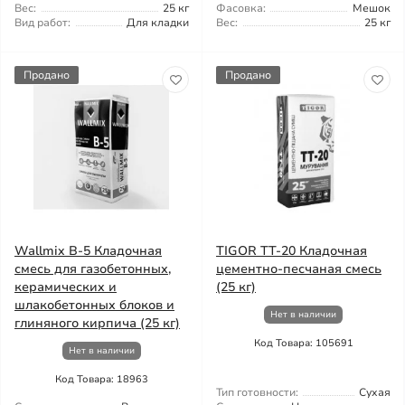
Вес:
25 кг
Фасовка:
Мешок
Вид работ:
Для кладки
Вес:
25 кг
Продано
Продано
Wallmix B-5 Кладочная
TIGOR TT-20 Кладочная
смесь для газобетонных,
цементно-песчаная смесь
керамических и
(25 кг)
шлакобетонных блоков и
Нет в наличии
глиняного кирпича (25 кг)
Код Товара: 105691
Нет в наличии
Код Товара: 18963
Тип готовности:
Сухая