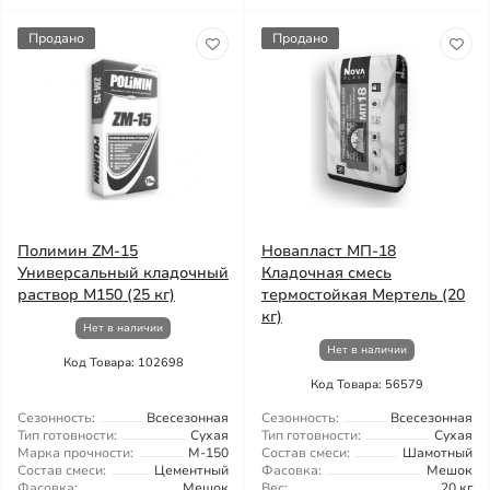
Продано
Продано
Полимин ZM-15
Новапласт МП-18
Универсальный кладочный
Кладочная смесь
раствор М150 (25 кг)
термостойкая Мертель (20
кг)
Нет в наличии
Нет в наличии
Код Товара: 102698
Код Товара: 56579
Сезонность:
Всесезонная
Сезонность:
Всесезонная
Тип готовности:
Сухая
Тип готовности:
Сухая
Марка прочности:
М-150
Состав смеси:
Шамотный
Состав смеси:
Цементный
Фасовка:
Мешок
Фасовка:
Мешок
Вес:
20 кг