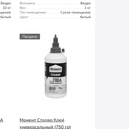
Ведро
Фасовка:
Ведро
10 кг
Вес:
1 кг
ещение
Тип помещения:
Сухое помещение
белый
Цвет:
белый
Продано
ВА
Момент Столяр Клей
универсальный (750 гр)