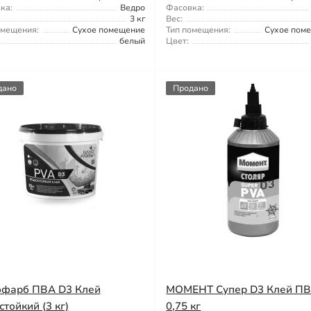
ка:
Ведро
Фасовка:
3 кг
Вес:
омещения:
Сухое помещение
Тип помещения:
Сухое пом
белый
Цвет:
дано
Продано
фарб ПВА D3 Клей
МОМЕНТ Супер D3 Клей П
стойкий (3 кг)
0,75 кг