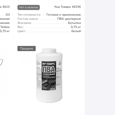
а: 6610
Код Товара: 48256
Нет в наличии
D3
Тип готовности:
Готовая к применению
зонная
Состав смеси:
ПВА-дисперсия
енению
Фасовка:
Бутылка
Тюбик
Вес:
0,75 кг
0,75 кг
Цвет:
белый
Продано