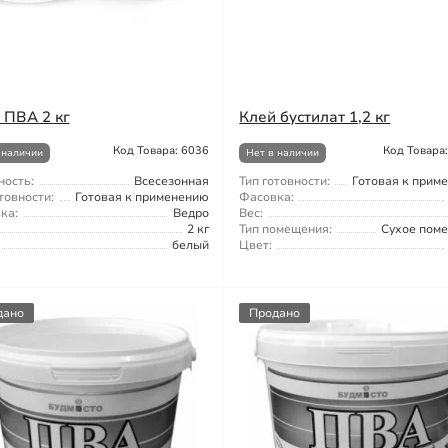
 ПВА 2 кг
Клей бустилат 1,2 кг
Код Товара: 6036
Код Товара
 наличии
Нет в наличии
ность:
Всесезонная
Тип готовности:
Готовая к прим
товности:
Готовая к применению
Фасовка:
ка:
Ведро
Вес:
2 кг
Тип помещения:
Сухое пом
белый
Цвет:
дано
Продано