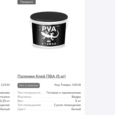
Продано
Полимин Клей ПВА (5 кг)
: 13334
Код Товара: 15018
Нет в наличии
енению
Тип готовности:
Готовая к применению
утылка
Фасовка:
Ведро
0,25 кг
Вес:
5 кг
ещение
Тип помещения:
Сухое помещение
белый
Цвет:
белый