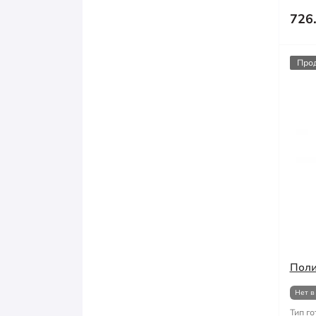
726
Про
Поли
Нет в
Тип го