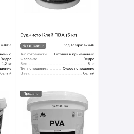
Будмисто Клей ПВА (5 кг)
: 43083
Код Товара: 47440
Нет в наличии
енению
Тип готовности:
Готовая к применению
Ведро
Фасовка:
Ведро
1,2 кг
Вес:
5 кг
ещение
Тип помещения:
Сухое помещение
белый
Цвет:
белый
Продано