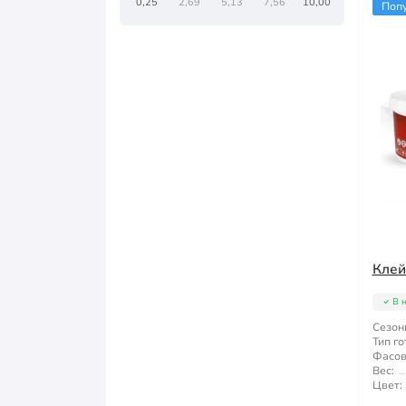
0,25
2,69
5,13
7,56
10,00
Поп
Клей
В 
Сезон
Тип го
Фасов
Вес:
Цвет: