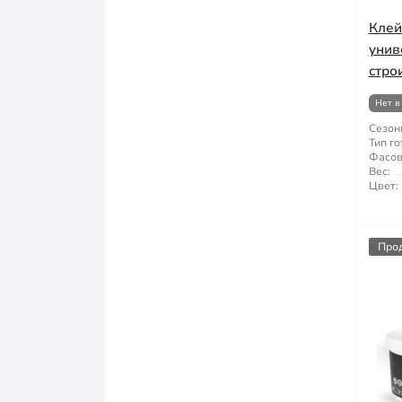
Клей
унив
стро
Нет в
Сезон
Тип го
Фасов
Вес:
Цвет:
Про