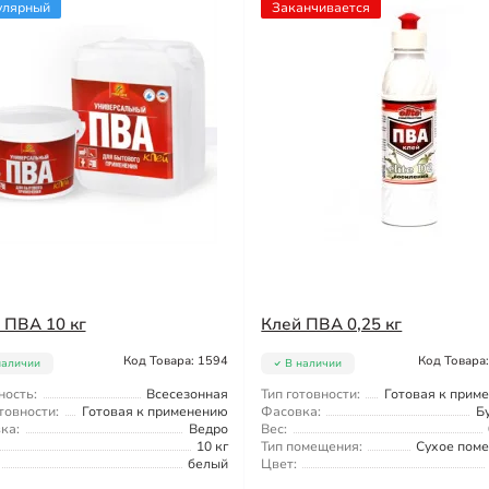
улярный
Заканчивается
 ПВА 10 кг
Клей ПВА 0,25 кг
Код Товара: 1594
Код Товара
наличии
В наличии
ность:
Всесезонная
Тип готовности:
Готовая к прим
товности:
Готовая к применению
Фасовка:
Б
ка:
Ведро
Вес:
10 кг
Тип помещения:
Сухое пом
белый
Цвет: