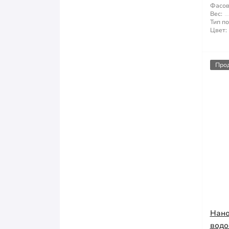
Фасов
Вес:
Тип п
Цвет:
Про
Нано
водо