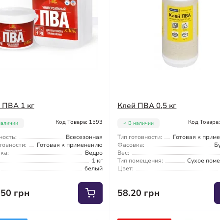
 ПВА 1 кг
Клей ПВА 0,5 кг
Код Товара: 1593
Код Товара
наличии
В наличии
ность:
Всесезонная
Тип готовности:
Готовая к прим
товности:
Готовая к применению
Фасовка:
Б
ка:
Ведро
Вес:
1 кг
Тип помещения:
Сухое пом
белый
Цвет:
.50 грн
58.20 грн