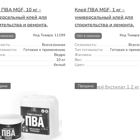
 ПВА MGF, 10 кг –
Клей ПВА MGF, 1 кг –
ерсальный клей для
универсальный клей для
ительства и ремонта.
строительства и ремонта.
Код Товара: 11299
Код Товара
 наличии
Нет в наличии
ность:
Всесезонная
Сезонность:
Всесе
товности:
Готовая к применению
Тип готовности:
Готовая к прим
ка:
Ведро
Фасовка:
10 кг
Вес:
белый
Цвет:
дано
Продано