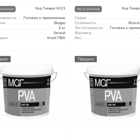
Код Товара: 6223
Код Товар
 наличии
Нет в наличии
товности:
Готовая к применению
Серия:
ка:
Ведро
Сезонность:
Всесе
3 кг
Тип готовности:
Готовая к прим
белый
Фасовка:
ория:
Клей ПВА
Вес:
дано
Продано