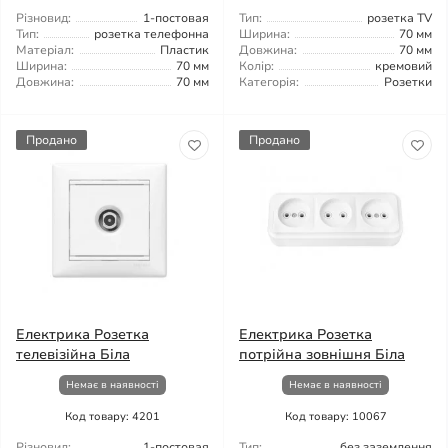
Різновид:
1-постовая
Тип:
розетка TV
Тип:
розетка телефонна
Ширина:
70 мм
Матеріал:
Пластик
Довжина:
70 мм
Ширина:
70 мм
Колір:
кремовий
Довжина:
70 мм
Категорія:
Розетки
Продано
Продано
Електрика Розетка
Електрика Розетка
телевізійна Біла
потрійна зовнішня Біла
Немає в наявності
Немає в наявності
Код товару: 4201
Код товару: 10067
Різновид:
1-постовая
Тип:
без заземлення