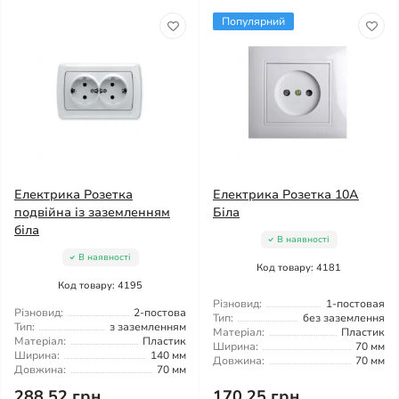
Популярний
Електрика Розетка
Електрика Розетка 10А
подвійна із заземленням
Біла
біла
В наявності
В наявності
Код товару: 4181
Код товару: 4195
Різновид:
1-постовая
Різновид:
2-постова
Тип:
без заземлення
Тип:
з заземленням
Матеріал:
Пластик
Матеріал:
Пластик
Ширина:
70 мм
Ширина:
140 мм
Довжина:
70 мм
Довжина:
70 мм
288.52 грн
170.25 грн