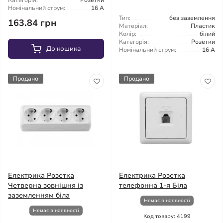
Категорія:
Розетки
Номінальний струм:
16 А
Тип:
без заземлення
163.84 грн
Матеріал:
Пластик
Колір:
білий
Категорія:
Розетки
До кошика
Номінальний струм:
16 А
Продано
Продано
Електрика Розетка
Електрика Розетка
Четверна зовнішня із
телефонна 1-я Біла
заземленням біла
Немає в наявності
Немає в наявності
Код товару: 4199