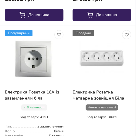
До кошика
До кошика
Популярний
Продано
Електрика Розетка 16А із
Електрика Розетка
заземленням біла
Четверна зовнішня Біла
В наявності
Немає в наявності
Код товару: 4191
Код товару: 10069
Тип:
з заземленням
Колір:
білий