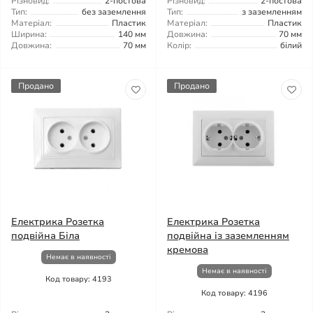
Різновид:
2-постова
Різновид:
2-постова
Тип:
без заземлення
Тип:
з заземленням
Матеріал:
Пластик
Матеріал:
Пластик
Ширина:
140 мм
Довжина:
70 мм
Довжина:
70 мм
Колір:
білий
Продано
Продано
Електрика Розетка
Електрика Розетка
подвійна Біла
подвійна із заземленням
кремова
Немає в наявності
Немає в наявності
Код товару: 4193
Код товару: 4196