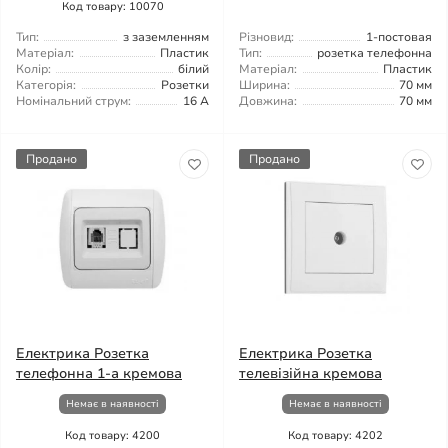
Код товару: 10070
Тип:
з заземленням
Різновид:
1-постовая
Матеріал:
Пластик
Тип:
розетка телефонна
Колір:
білий
Матеріал:
Пластик
Категорія:
Розетки
Ширина:
70 мм
Номінальний струм:
16 А
Довжина:
70 мм
Продано
Продано
Електрика Розетка
Електрика Розетка
телефонна 1-а кремова
телевізійна кремова
Немає в наявності
Немає в наявності
Код товару: 4200
Код товару: 4202