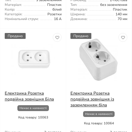
Тип:
з заземленням
Різновид:
2-постова
Матеріал:
Пластик
Тип:
без заземлення
Колір:
білий
Матеріал:
Пластик
Категорія:
Розетки
Ширина:
140 мм
Номінальний струм:
16 А
Довжина:
70 мм
Продано
Продано
Електрика Розетка
Електрика Розетка
подвійна зовнішня Біла
подвійна зовнішня із
заземленням біла
Немає в наявності
Немає в наявності
Код товару: 10063
Код товару: 10064