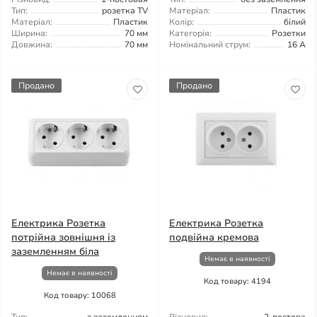
Тип:
розетка TV
Матеріал:
Пластик
Матеріал:
Пластик
Колір:
білий
Ширина:
70 мм
Категорія:
Розетки
Довжина:
70 мм
Номінальний струм:
16 А
Продано
Продано
Електрика Розетка
Електрика Розетка
потрійна зовнішня із
подвійна кремова
заземленням біла
Немає в наявності
Немає в наявності
Код товару: 4194
Код товару: 10068