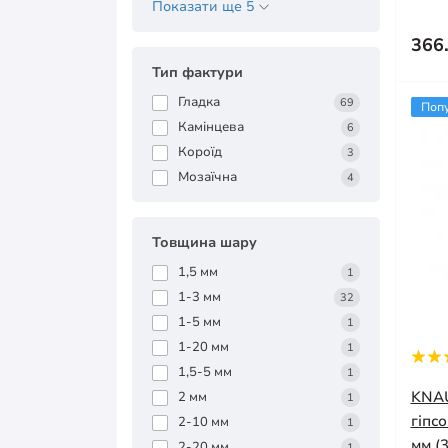
Показати ще 5
366
Тип фактури
Гладка
69
Поп
Камінцева
6
Короїд
3
Мозаїчна
4
Товщина шару
1,5 мм
1
1-3 мм
32
1-5 мм
1
1-20 мм
1
1,5-5 мм
1
KNAU
2 мм
1
гіпс
2-10 мм
1
мм (3
2-20 мм
1