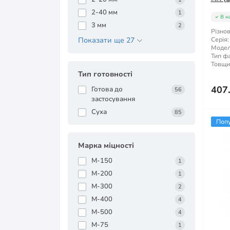
2-40 мм
1
В н
3 мм
2
Різнов
Показати ще 27
Серія:
Модел
Тип ф
Товщи
Тип готовності
407
Готова до
56
застосування
Суха
85
Поп
Марка міцності
М-150
1
М-200
1
М-300
2
М-400
4
М-500
4
М-75
1