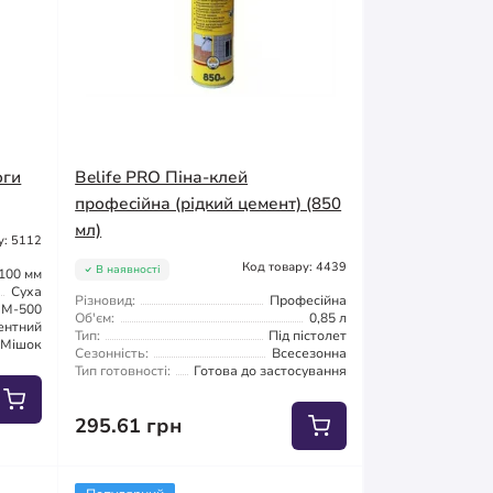
оги
Belife PRO Піна-клей
професійна (рідкий цемент) (850
мл)
у: 5112
Код товару: 4439
В наявності
100 мм
Суха
Різновид:
Професійна
М-500
Об'єм:
0,85 л
ентний
Тип:
Під пістолет
Мішок
Сезонність:
Всесезонна
Тип готовності:
Готова до застосування
295.61 грн