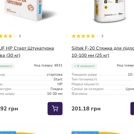
2
2
F HP Старт Штукатурка
Siltek F-20 Стяжка для підл
ва (30 кг)
10-100 мм (25 кг)
Код товару: 4831
Код товар
аявності
В наявності
ид:
стартова
Товщина шару:
10-
Start
Тип готовності:
ь :
HP
Марка міцності:
актури:
Гладка
Суміші за складом:
Цем
на шару:
10-30 мм
Фасовка:
.92 грн
201.18 грн