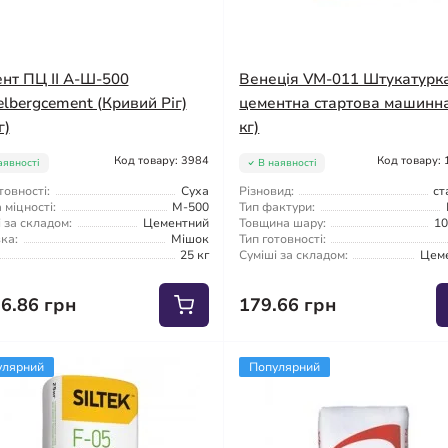
нт ПЦ II А-Ш-500
Венеція VM-011 Штукатурк
elbergcement (Кривий Ріг)
цементна стартова машинна
г)
кг)
Код товару: 3984
Код товару:
аявності
В наявності
товності:
Суха
Різновид:
ст
міцності:
М-500
Тип фактури:
 за складом:
Цементний
Товщина шару:
10
ка:
Мішок
Тип готовності:
25 кг
Суміші за складом:
Цем
96.86 грн
179.66 грн
улярний
Популярний