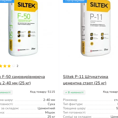
улярний
Популярний
2
ek F-50 самовирівнююча
Siltek P-11 Штукатурка
 2-40 мм (25 кг)
цементна старт (25 кг)
Код товару: 5115
Код товар
аявності
В наявності
на шару:
2-40 мм
Різновид:
ст
товності:
Суха
Тип фактури:
 за складом:
Цементний
Товщина шару:
5
ка:
Мішок
Тип готовності:
25 кг
Суміші за складом:
Цем