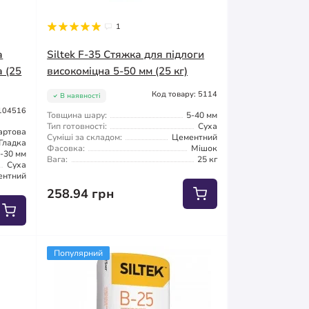
1
а
Siltek F-35 Стяжка для підлоги
 (25
високоміцна 5-50 мм (25 кг)
Код товару: 5114
В наявності
 104516
Товщина шару:
5-40 мм
Тип готовності:
Суха
артова
Суміші за складом:
Цементний
Гладка
Фасовка:
Мішок
-30 мм
Вага:
25 кг
Суха
ентний
258.94 грн
Популярний