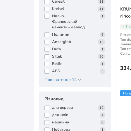
Ceresit
11
Kreisel
KRUM
11
гіпс
Ивано-
1
Франковский
цементный завод
В н
Полимин
6
Різнов
Тип ф
Anserglob
12
Товщи
Dufa
Тип го
1
Суміші
Siltek
20
Belife
1
334
ABS
3
Показати ще 14
Поп
Різновид
для дерева
12
для швів
4
машинна
8
Побутова
1