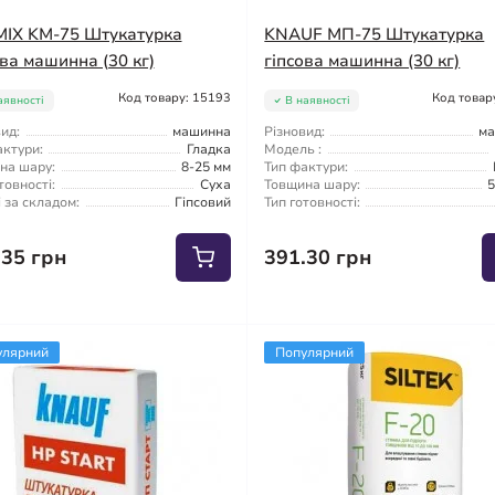
IX KM-75 Штукатурка
KNAUF МП-75 Штукатурка
ова машинна (30 кг)
гіпсова машинна (30 кг)
Код товару: 15193
Код товар
аявності
В наявності
ид:
машинна
Різновид:
м
актури:
Гладка
Модель :
на шару:
8-25 мм
Тип фактури:
товності:
Суха
Товщина шару:
5
 за складом:
Гіпсовий
Тип готовності:
.35 грн
391.30 грн
улярний
Популярний