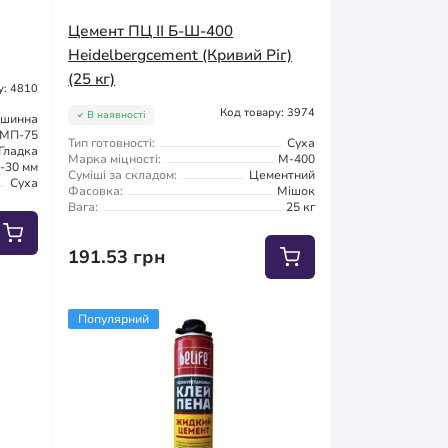
Цемент ПЦ II Б-Ш-400
Heidelbergcement (Кривий Ріг)
(25 кг)
у: 4810
Код товару: 3974
В наявності
ашинна
МП-75
Тип готовності:
Суха
Гладка
Марка міцності:
М-400
-30 мм
Суміші за складом:
Цементний
Суха
Фасовка:
Мішок
Вага:
25 кг
191.53 грн
Популярний