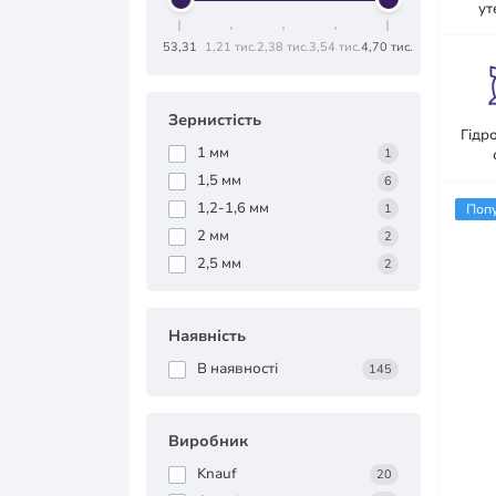
ут
53,31
1,21 тис.
2,38 тис.
3,54 тис.
4,70 тис.
Зернистість
Гідр
1 мм
1
1,5 мм
6
1,2-1,6 мм
1
Поп
2 мм
2
2,5 мм
2
Наявність
В наявності
145
Виробник
Knauf
20