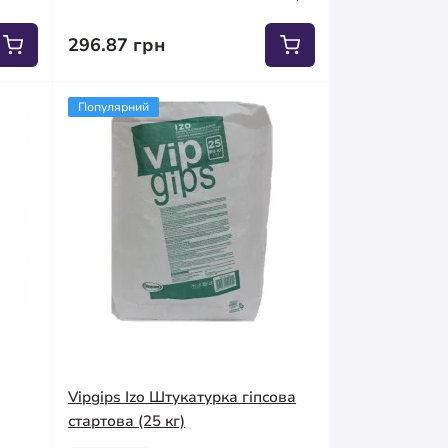
296.87 грн
Популярний
Vipgips Izo Штукатурка гіпсова
стартова (25 кг)