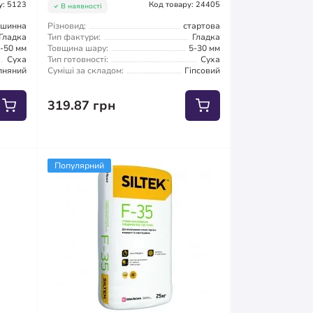
у: 5123
Код товару: 24405
В наявності
ашинна
Різновид:
стартова
Гладка
Тип фактури:
Гладка
-50 мм
Товщина шару:
5-30 мм
Суха
Тип готовності:
Суха
пняний
Суміші за складом:
Гіпсовий
319.87 грн
Популярний