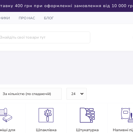
тавку 400 грн при оформленні замовлення від 10 000 г
НИКИ
ПРО НАС
БЛОГ
міші для
Шпаклівка
Штукатурка
Наливні п