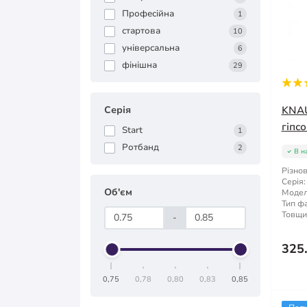
Професійна
1
стартова
10
універсальна
6
фінішна
29
Серія
KNAU
гіпсо
Start
1
Ротбанд
2
В н
Різнов
Серія:
Об'єм
Модел
Тип ф
Товщи
-
325
0,75
0,78
0,80
0,83
0,85