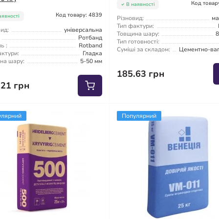
Код товар
В наявності
Код товару: 4839
аявності
Різновид:
м
Тип фактури:
ид:
універсальна
Товщина шару:
8
Ротбанд
Тип готовності:
ь :
Rotband
Суміші за складом:
Цементно-ва
актури:
Гладка
на шару:
5-50 мм
185.63 грн
.21 грн
улярний
Популярний