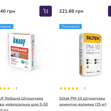
.40 грн
221.68 грн
улярний
Популярний
2
1
F Rotband Штукатурка
Siltek PM-10 Штукатурка
ова універсальна шар 5-50
цементно-вапняна (25 кг)
0 кг)