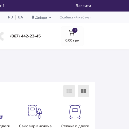
рн!
Закрити
RU
UA
Особистий кабінет
Дніпро
0
(067) 442-23-45
0.00 грн
ідлоги
Самовирівнююча
Стяжка підлоги