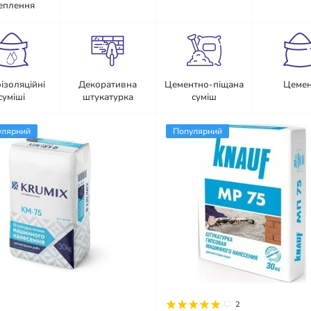
еплення
оізоляційні
Декоративна
Цементно-піщана
Цемен
суміші
штукатурка
суміш
улярний
Популярний
2