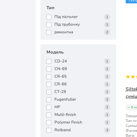
Поп
Тип
Під пістолет
1
Під трубочку
1
ремонтна
2
Модель
CD-24
1
CN-69
1
CR-65
1
CR-66
1
Silt
CT-29
1
суміш
Fugenfuller
2
HP
2
В н
Multi-finish
1
Товщи
Тип го
Polymer Finish
1
Суміші
Rotband
3
Фасов
Вага: