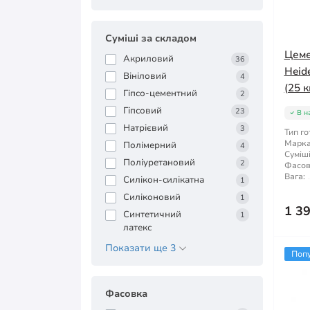
Суміші за складом
Цеме
Акриловий
36
Heid
Вініловий
4
(25 к
Гіпсо-цементний
2
Гіпсовий
23
В н
Натрієвий
3
Тип го
Марка 
Полімерний
4
Суміші
Поліуретановий
2
Фасов
Вага:
Силікон-силікатна
1
Силіконовий
1
1 3
Синтетичний
1
латекс
Показати ще 3
Поп
Фасовка