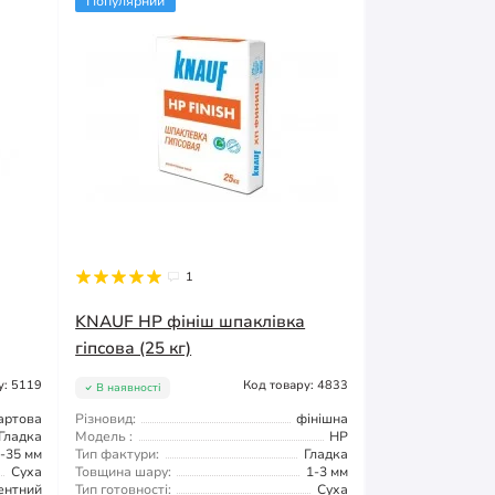
Популярний
1
KNAUF HP фініш шпаклівка
гіпсова (25 кг)
у: 5119
Код товару: 4833
В наявності
артова
Різновид:
фінішна
Гладка
Модель :
HP
-35 мм
Тип фактури:
Гладка
Суха
Товщина шару:
1-3 мм
ентний
Тип готовності:
Суха