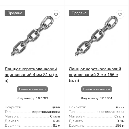
Продано
Продано
Ланцюг коротколанковий
Ланцюг коротколанковий
оцинкований 4 мм 81 м (м.
оцинкований 3 мм 156 м
п)
(м. п)
Немає в наявності
Немає в наявності
Код товару: 107703
Код товару: 107704
Покриття:
цинк
Покриття:
цинк
Тип:
коротколанкова
Тип:
коротколанкова
Матеріал:
Сталь
Матеріал:
Сталь
Діаметр:
4 мм
Діаметр:
3 мм
Довжина:
81 м
Довжина:
156 м