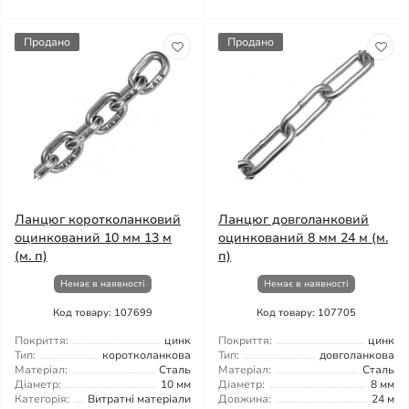
Продано
Продано
Ланцюг коротколанковий
Ланцюг довголанковий
оцинкований 10 мм 13 м
оцинкований 8 мм 24 м (м.
(м. п)
п)
Немає в наявності
Немає в наявності
Код товару: 107699
Код товару: 107705
Покриття:
цинк
Покриття:
цинк
Тип:
коротколанкова
Тип:
довголанкова
Матеріал:
Сталь
Матеріал:
Сталь
Діаметр:
10 мм
Діаметр:
8 мм
Категорія:
Витратні матеріали
Довжина:
24 м