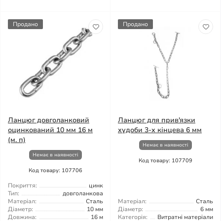
Продано
Продано
Ланцюг довголанковий
Ланцюг для прив'язки
оцинкований 10 мм 16 м
худоби 3-х кінцева 6 мм
(м. п)
Немає в наявності
Немає в наявності
Код товару: 107709
Код товару: 107706
Покриття:
цинк
Тип:
довголанкова
Матеріал:
Сталь
Матеріал:
Сталь
Діаметр:
10 мм
Діаметр:
6 мм
Довжина:
16 м
Категорія:
Витратні матеріали