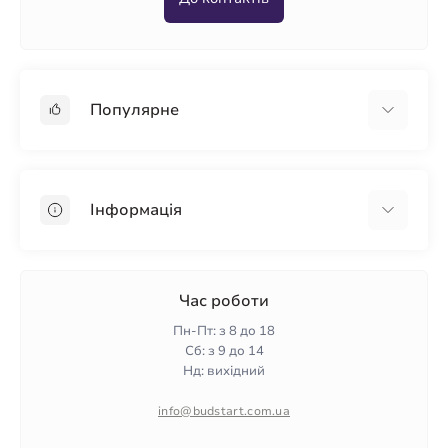
Популярне
Гіпсокартон
OSB
Інформація
Пінопласт
Пінополістирол
Доставка
Мінеральна вата
Оплата
Час роботи
Клей для плитки
Контакти
Пн-Пт: з 8 до 18
Гарантія та повернення
Сб: з 9 до 14
Нд: вихідний
Політика конфіденційності
Про нас
info@budstart.com.ua
Відгуки