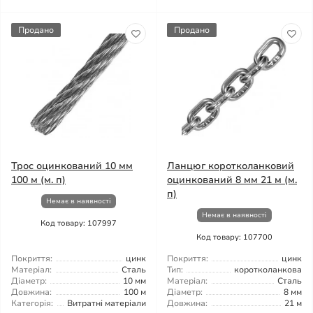
Продано
Продано
Трос оцинкований 10 мм
Ланцюг коротколанковий
100 м (м. п)
оцинкований 8 мм 21 м (м.
п)
Немає в наявності
Немає в наявності
Код товару: 107997
Код товару: 107700
Покриття:
цинк
Покриття:
цинк
Матеріал:
Сталь
Тип:
коротколанкова
Діаметр:
10 мм
Матеріал:
Сталь
Довжина:
100 м
Діаметр:
8 мм
Категорія:
Витратні матеріали
Довжина:
21 м