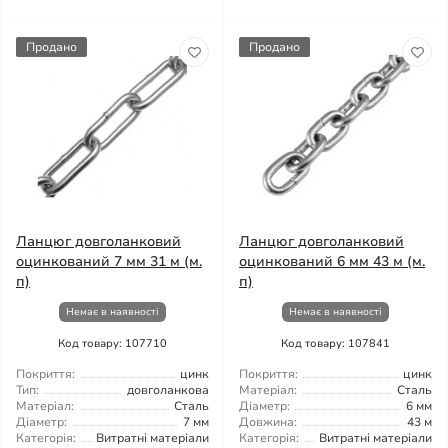
Продано
Продано
Ланцюг довголанковий
Ланцюг довголанковий
оцинкований 7 мм 31 м (м.
оцинкований 6 мм 43 м (м.
п)
п)
Немає в наявності
Немає в наявності
Код товару: 107710
Код товару: 107841
Покриття:
цинк
Покриття:
цинк
Тип:
довголанкова
Матеріал:
Сталь
Матеріал:
Сталь
Діаметр:
6 мм
Діаметр:
7 мм
Довжина:
43 м
Категорія:
Витратні матеріали
Категорія:
Витратні матеріали