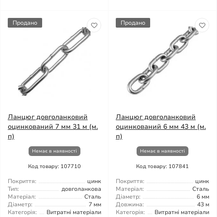
Продано
Продано
Ланцюг довголанковий
Ланцюг довголанковий
оцинкований 7 мм 31 м (м.
оцинкований 6 мм 43 м (м.
п)
п)
Немає в наявності
Немає в наявності
Код товару: 107710
Код товару: 107841
Покриття:
цинк
Покриття:
цинк
Тип:
довголанкова
Матеріал:
Сталь
Матеріал:
Сталь
Діаметр:
6 мм
Діаметр:
7 мм
Довжина:
43 м
Категорія:
Витратні матеріали
Категорія:
Витратні матеріали