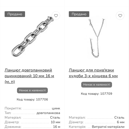
Продано
Продано
Ланцюг довголанковий
Ланцюг для прив'язки
оцинкований 10 мм 16 м
худоби 3-х кінцева 6 мм
(м. п)
Немає в наявності
Немає в наявності
Код товару: 107709
Код товару: 107706
Покриття:
цинк
Тип:
довголанкова
Матеріал:
Сталь
Матеріал:
Сталь
Діаметр:
10 мм
Діаметр:
6 мм
Довжина:
16 м
Категорія:
Витратні матеріали