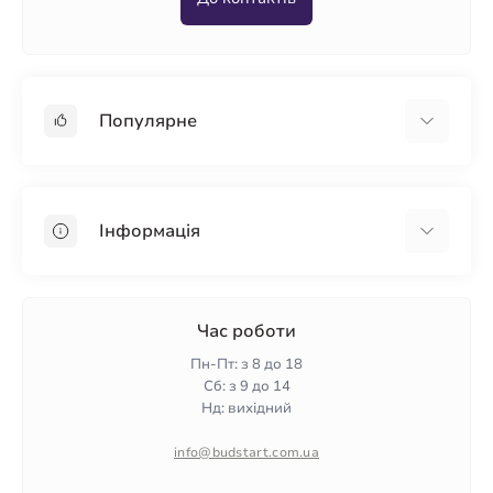
Популярне
Гіпсокартон
OSB
Інформація
Пінопласт
Пінополістирол
Доставка
Мінеральна вата
Оплата
Час роботи
Клей для плитки
Контакти
Пн-Пт: з 8 до 18
Гарантія та повернення
Сб: з 9 до 14
Нд: вихідний
Політика конфіденційності
Про нас
info@budstart.com.ua
Відгуки