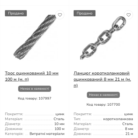
Продано
Продано
Трос оцинкований 10 мм
Ланцюг коротколанковий
100 м (м. п)
оцинкований 8 мм 21 м (м.
п)
Немає в наявності
Немає в наявності
Код товару: 107997
Код товару: 107700
Покриття:
цинк
Покриття:
цинк
Матеріал:
Сталь
Тип:
коротколанкова
Діаметр:
10 мм
Матеріал:
Сталь
Довжина:
100 м
Діаметр:
8 мм
Категорія:
Витратні матеріали
Довжина:
21 м