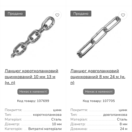
Продано
Продано
Ланцюг коротколанковий
Ланцюг довголанковий
оцинкований 10 мм 13 м
оцинкований 8 мм 24 м (м.
(м. п)
п)
Немає в наявності
Немає в наявності
Код товару: 107699
Код товару: 107705
Покриття:
цинк
Покриття:
цинк
Тип:
коротколанкова
Тип:
довголанкова
Матеріал:
Сталь
Матеріал:
Сталь
Діаметр:
10 мм
Діаметр:
8 мм
Категорія:
Витратні матеріали
Довжина:
24 м