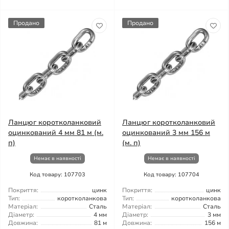
Продано
Продано
Ланцюг коротколанковий
Ланцюг коротколанковий
оцинкований 4 мм 81 м (м.
оцинкований 3 мм 156 м
п)
(м. п)
Немає в наявності
Немає в наявності
Код товару: 107703
Код товару: 107704
Покриття:
цинк
Покриття:
цинк
Тип:
коротколанкова
Тип:
коротколанкова
Матеріал:
Сталь
Матеріал:
Сталь
Діаметр:
4 мм
Діаметр:
3 мм
Довжина:
81 м
Довжина:
156 м