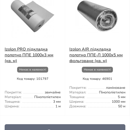
Izolon PRO підкладка
Izolon AIR підкладка
полотно ППЕ 1000x3 мм
полотно ППЕ-Л 1000x5 мм
(кв. м)
фольговане (кв. м)
Немає в наявності
Немає в наявності
Код товару: 101797
Код товару: 46901
Покриття:
ламіноване
Покриття:
звичайне
Матеріал:
Пінополіетилен
Матеріал:
Пінополіетилен
Товщина:
5 мм
Товщина:
3 мм
Ширина:
1000 мм
Ширина:
1 м
Довжина:
50 м