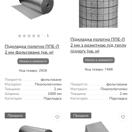
1
Підкладка полотно ППЕ-Л
2 мм з розміткою під теплу
Підкладка полотно ППЕ-Л
підлогу (кв. м)
2 мм фольговане (кв. м)
Немає в наявності
Немає в наявності
Код товару: 7488
Код товару: 2926
Покриття:
фольговане
Матеріал:
Пінополіетилен
Покриття:
фольговане
Товщина:
2 мм
Матеріал:
Пінополіетилен
Ширина:
1000 мм
Товщина:
2 мм
Категорія:
Підкладка
Категорія:
Підкладка
Продано
Продано