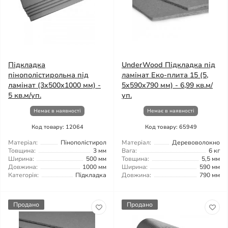
Підкладка
UnderWood Підкладка під
пінополістирольна під
ламінат Еко-плита 15 (5,
ламінат (3x500x1000 мм) -
5x590x790 мм) - 6,99 кв.м/
5 кв.м/уп.
уп.
Немає в наявності
Немає в наявності
Код товару: 12064
Код товару: 65949
Матеріал:
Пінополістирол
Матеріал:
Деревоволокно
Товщина:
3 мм
Вага:
6 кг
Ширина:
500 мм
Товщина:
5,5 мм
Довжина:
1000 мм
Ширина:
590 мм
Категорія:
Підкладка
Довжина:
790 мм
Продано
Продано