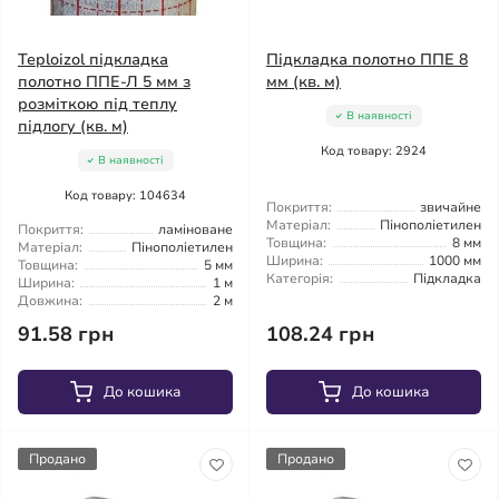
Teploizol підкладка
Підкладка полотно ППЕ 8
полотно ППЕ-Л 5 мм з
мм (кв. м)
розміткою під теплу
В наявності
підлогу (кв. м)
Код товару: 2924
В наявності
Код товару: 104634
Покриття:
звичайне
Матеріал:
Пінополіетилен
Покриття:
ламіноване
Товщина:
8 мм
Матеріал:
Пінополіетилен
Ширина:
1000 мм
Товщина:
5 мм
Категорія:
Підкладка
Ширина:
1 м
Довжина:
2 м
91.58 грн
108.24 грн
До кошика
До кошика
Продано
Продано