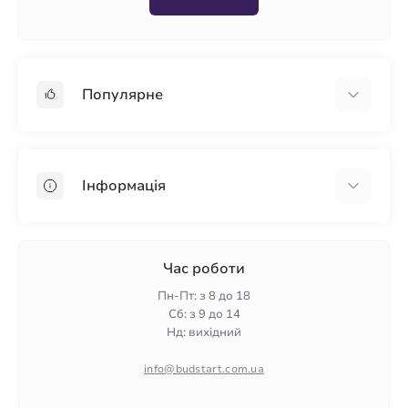
Популярне
Гіпсокартон
OSB
Інформація
Пінопласт
Пінополістирол
Доставка
Мінеральна вата
Оплата
Час роботи
Клей для плитки
Контакти
Пн-Пт: з 8 до 18
Гарантія та повернення
Сб: з 9 до 14
Нд: вихідний
Політика конфіденційності
Про нас
info@budstart.com.ua
Відгуки