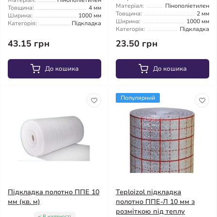
Матеріал:
Пінополіетилен
Матеріал:
Пінополіетилен
Товщина:
4 мм
Товщина:
2 мм
Ширина:
1000 мм
Ширина:
1000 мм
Категорія:
Підкладка
Категорія:
Підкладка
43.15 грн
23.50 грн
До кошика
До кошика
Популярний
Підкладка полотно ППЕ 10
Teploizol підкладка
мм (кв. м)
полотно ППЕ-Л 10 мм з
розміткою під теплу
В наявності