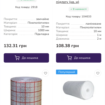
підлогу (кв. м)
Код товару: 2918
В наявності
Код товару: 104633
Покриття:
звичайне
Матеріал:
Пінополіетилен
Покриття:
ламіноване
Товщина:
10 мм
Матеріал:
Пінополіетилен
Ширина:
1000 мм
Товщина:
10 мм
Категорія:
Підкладка
Ширина:
1 м
Довжина:
2 м
132.31 грн
108.38 грн
До кошика
До кошика
Популярний