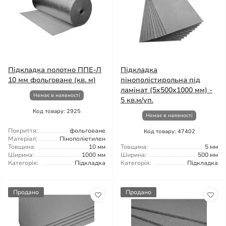
Підкладка полотно ППЕ-Л
Підкладка
10 мм фольговане (кв. м)
пінополістирольна під
ламінат (5x500x1000 мм) -
Немає в наявності
5 кв.м/уп.
Код товару: 2925
Немає в наявності
Покриття:
фольговане
Код товару: 47402
Матеріал:
Пінополіетилен
Товщина:
10 мм
Товщина:
5 мм
Ширина:
1000 мм
Ширина:
500 мм
Категорія:
Підкладка
Категорія:
Підкладка
Продано
Продано