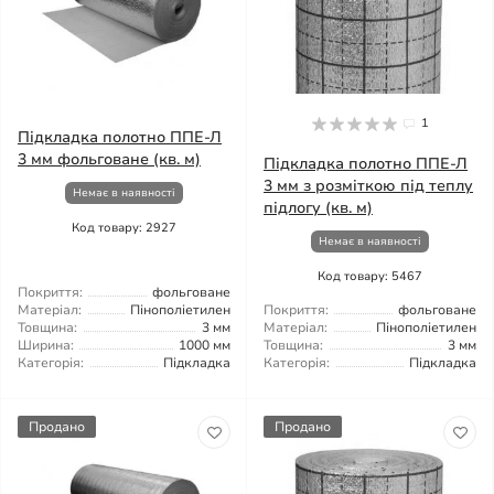
1
Підкладка полотно ППЕ-Л
3 мм фольговане (кв. м)
Підкладка полотно ППЕ-Л
3 мм з розміткою під теплу
Немає в наявності
підлогу (кв. м)
Код товару: 2927
Немає в наявності
Код товару: 5467
Покриття:
фольговане
Матеріал:
Пінополіетилен
Покриття:
фольговане
Товщина:
3 мм
Матеріал:
Пінополіетилен
Ширина:
1000 мм
Товщина:
3 мм
Категорія:
Підкладка
Категорія:
Підкладка
Продано
Продано