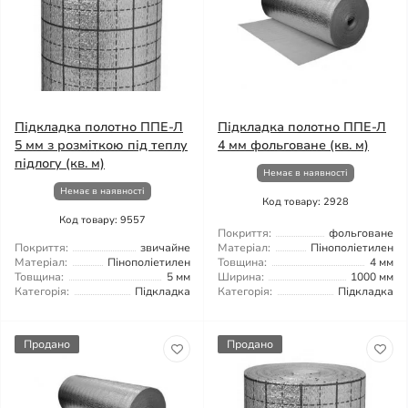
Підкладка полотно ППЕ-Л
Підкладка полотно ППЕ-Л
5 мм з розміткою під теплу
4 мм фольговане (кв. м)
підлогу (кв. м)
Немає в наявності
Немає в наявності
Код товару: 2928
Код товару: 9557
Покриття:
фольговане
Покриття:
звичайне
Матеріал:
Пінополіетилен
Матеріал:
Пінополіетилен
Товщина:
4 мм
Товщина:
5 мм
Ширина:
1000 мм
Категорія:
Підкладка
Категорія:
Підкладка
Продано
Продано