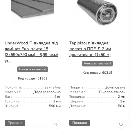
UnderWood Підкладка під
Teploizol підкладка
ламінат Еко-плита 15
полотно ППЕ-Л 2 мм
(3x590x790 мм) - 6,99 кв.м/
фольговане (1x50 м)
уп.
Немає в наявності
Немає в наявності
Код товару: 60215
Код товару: 51863
Покриття:
звичайне
Покриття:
фольговане
Матеріал:
Деревоволокно
Матеріал:
Пінополіетилен
Вага:
4 кг
Товщина:
2 мм
Товщина:
3 мм
Ширина:
1 м
Ширина:
590 мм
Довжина:
50 м
Продано
Продано