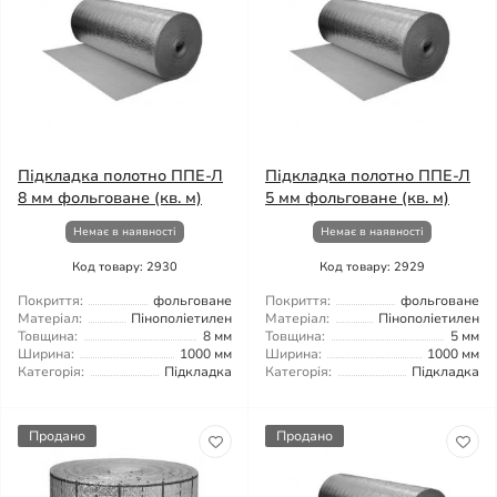
Підкладка полотно ППЕ-Л
Підкладка полотно ППЕ-Л
8 мм фольговане (кв. м)
5 мм фольговане (кв. м)
Немає в наявності
Немає в наявності
Код товару: 2930
Код товару: 2929
Покриття:
фольговане
Покриття:
фольговане
Матеріал:
Пінополіетилен
Матеріал:
Пінополіетилен
Товщина:
8 мм
Товщина:
5 мм
Ширина:
1000 мм
Ширина:
1000 мм
Категорія:
Підкладка
Категорія:
Підкладка
Продано
Продано