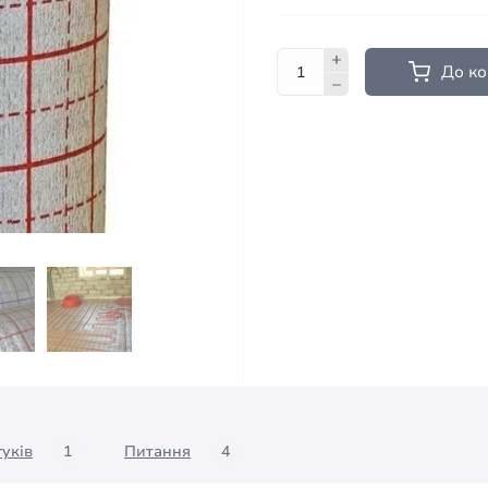
До к
гуків
1
Питання
4