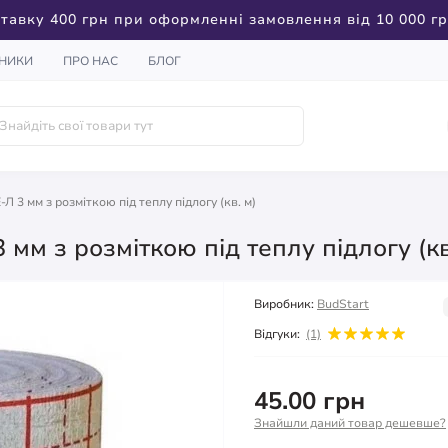
тавку 400 грн при оформленні замовлення від 10 000 г
НИКИ
ПРО НАС
БЛОГ
 3 мм з розміткою під теплу підлогу (кв. м)
мм з розміткою під теплу підлогу (кв
Виробник:
BudStart
Відгуки:
(1)
45.00 грн
Знайшли даний товар дешевше?