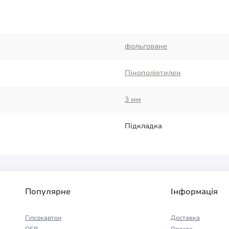
фольговане
Пінополіетилен
3 мм
Підкладка
Популярне
Інформація
Гіпсокартон
Доставка