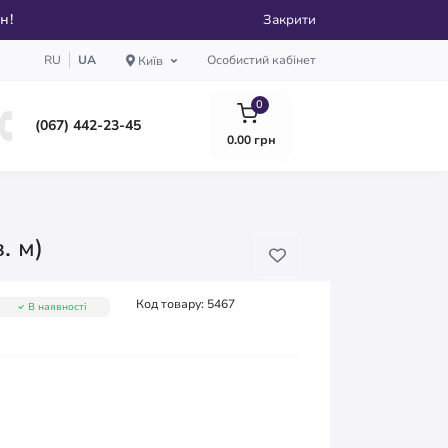
рн!
Закрити
RU
UA
Особистий кабінет
Київ
0
(067) 442-23-45
0.00 грн
. м)
Код товару:
5467
В наявності