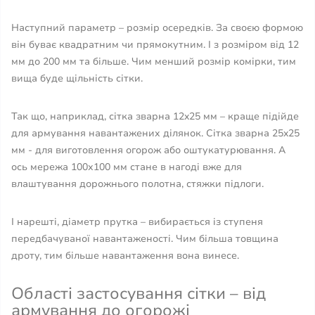
Наступний параметр – розмір осередків. За своєю формою
він буває квадратним чи прямокутним. І з розміром від 12
мм до 200 мм та більше. Чим менший розмір комірки, тим
вища буде щільність сітки.
Так що, наприклад, сітка зварна 12x25 мм – краще підійде
для армування навантажених ділянок. Сітка зварна 25x25
мм - для виготовлення огорож або оштукатурювання. А
ось мережа 100х100 мм стане в нагоді вже для
влаштування дорожнього полотна, стяжки підлоги.
І нарешті, діаметр прутка – вибирається із ступеня
передбачуваної навантаженості. Чим більша товщина
дроту, тим більше навантаження вона винесе.
Області застосування сітки – від
армування до огорожі