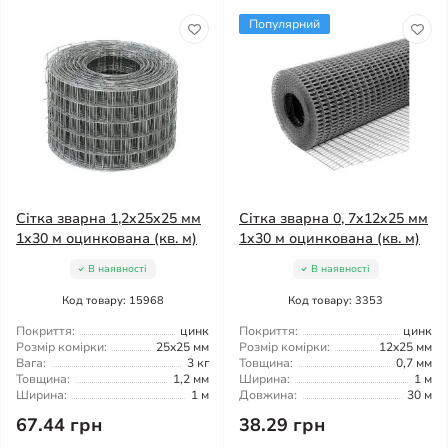
Популярний
Сітка зварна 1,2x25x25 мм
Сітка зварна 0, 7x12x25 мм
1x30 м оцинкована (кв. м)
1x30 м оцинкована (кв. м)
В наявності
В наявності
Код товару: 15968
Код товару: 3353
Покриття:
цинк
Покриття:
цинк
Розмір комірки:
25x25 мм
Розмір комірки:
12x25 мм
Вага:
3 кг
Товщина:
0,7 мм
Товщина:
1,2 мм
Ширина:
1 м
Ширина:
1 м
Довжина:
30 м
67.44 грн
38.29 грн