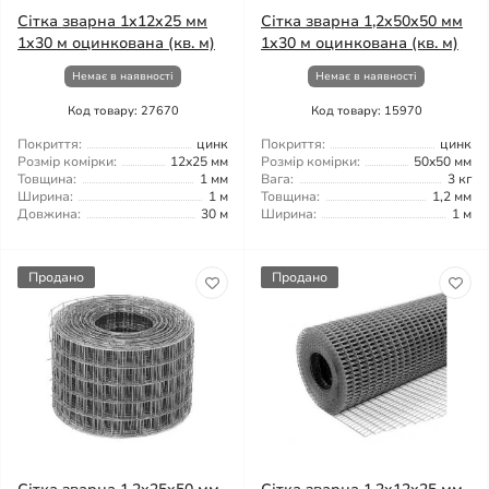
Сітка зварна 1x12x25 мм
Сітка зварна 1,2x50x50 мм
1x30 м оцинкована (кв. м)
1x30 м оцинкована (кв. м)
Немає в наявності
Немає в наявності
Код товару: 27670
Код товару: 15970
Покриття:
цинк
Покриття:
цинк
Розмір комірки:
12x25 мм
Розмір комірки:
50x50 мм
Товщина:
1 мм
Вага:
3 кг
Ширина:
1 м
Товщина:
1,2 мм
Довжина:
30 м
Ширина:
1 м
Продано
Продано