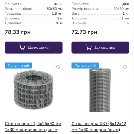
Покриття:
цинк
Покриття:
цинк
Розмір комірки:
50x50 мм
Розмір комірки:
20x20 мм
Товщина:
1,8 мм
Вага:
1 кг
Ширина:
1 м
Товщина:
1 мм
Довжина:
30 м
Ширина:
1 м
78.33 грн
72.73 грн
До кошика
До кошика
Популярний
Популярний
Сітка зварна 1, 4x25x50 мм
Сітка зварна ХК 0,6x12x12
1x30 м оцинкована (кв. м)
мм 1x30 м чорна (кв. м)