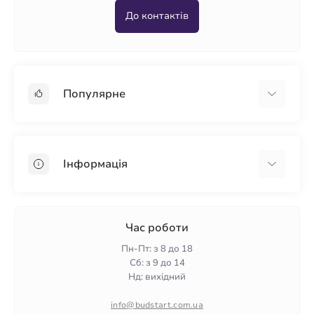
До контактів
Популярне
Гіпсокартон
OSB
Інформація
Пінопласт
Пінополістирол
Доставка
Мінеральна вата
Оплата
Час роботи
Клей для плитки
Контакти
Пн-Пт: з 8 до 18
Гарантія та повернення
Сб: з 9 до 14
Нд: вихідний
Політика конфіденційності
Про нас
info@budstart.com.ua