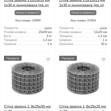
Сітка зварна 1,2x25x50 мм
Сітка зварна 1,2x12x25 мм
1x30 м оцинкована (кв. м)
1x30 м оцинкована (кв. м)
Немає в наявності
Немає в наявності
Код товару: 15969
Код товару: 27664
Покриття:
цинк
Покриття:
цинк
Розмір комірки:
25x50 мм
Розмір комірки:
12x25 мм
Вага:
3 кг
Товщина:
1,2 мм
Товщина:
1,2 мм
Ширина:
1 м
Ширина:
1 м
Довжина:
30 м
Продано
Продано
Сітка зварна 1, 8x25x50 мм
Сітка зварна 1, 8x25x25 мм