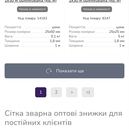
1x30 м оцинкована (кв. м)
1x30 м оцинкована (кв. м)
Немає в наявності
Немає в наявності
Код товару: 14162
Код товару: 8247
Покриття:
цинк
Покриття:
цинк
Розмір комірки:
25x50 мм
Розмір комірки:
25x25 мм
Вага:
0,1 кг
Вага:
5 кг
Товщина:
1,8 мм
Товщина:
1,8 мм
Ширина:
1 м
Ширина:
1 м
Показати ще
1
2
>
>|
Сітка зварна оптові знижки для
постійних клієнтів