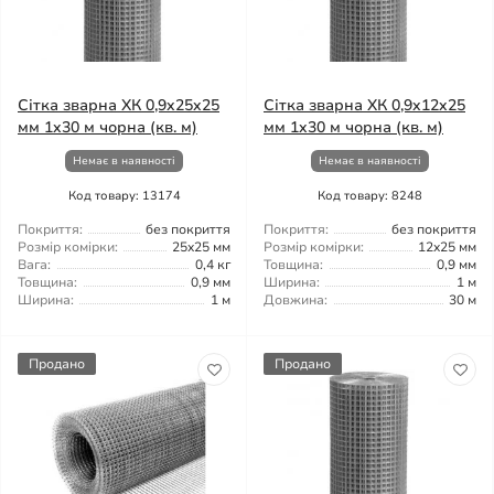
Сітка зварна ХК 0,9x25x25
Сітка зварна ХК 0,9x12x25
мм 1x30 м чорна (кв. м)
мм 1x30 м чорна (кв. м)
Немає в наявності
Немає в наявності
Код товару: 13174
Код товару: 8248
Покриття:
без покриття
Покриття:
без покриття
Розмір комірки:
25x25 мм
Розмір комірки:
12x25 мм
Вага:
0,4 кг
Товщина:
0,9 мм
Товщина:
0,9 мм
Ширина:
1 м
Ширина:
1 м
Довжина:
30 м
Продано
Продано