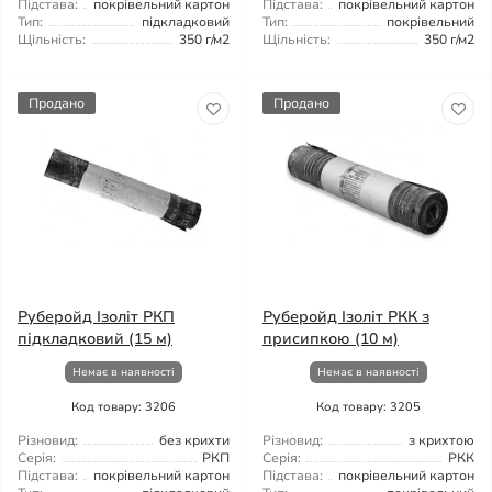
Підстава:
покрівельний картон
Підстава:
покрівельний картон
Тип:
підкладковий
Тип:
покрівельний
Щільність:
350 г/м2
Щільність:
350 г/м2
Продано
Продано
Руберойд Ізоліт РКП
Руберойд Ізоліт РКК з
підкладковий (15 м)
присипкою (10 м)
Немає в наявності
Немає в наявності
Код товару: 3206
Код товару: 3205
Різновид:
без крихти
Різновид:
з крихтою
Серія:
РКП
Серія:
РКК
Підстава:
покрівельний картон
Підстава:
покрівельний картон