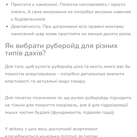
Простота у нанесенні. Полотна наплавляють і просто
клеять. А саме виконання не потребує високих навичок
у будівельників.
Довговічність. При дотриманні всіх правил монтажу
нанесений шар може простояти не менше десяти років.
Як вибрати руберойд для різних
типів дахів?
Для того, щоб купити руберойд ціна та якість якого вас би
повністю влаштовували – потрібно детальніше вивчити
властивості та актуальні види товару.
Для початку позначимо те, що рулон руберойду підходить
не тільки для покриття покрівель, але й для гідроізоляції
інших частин будівлі (фундаментів, підвалів тощо).
У зв'язку з цим весь доступний асортимент
класифікується на кілька підгруп за типом: