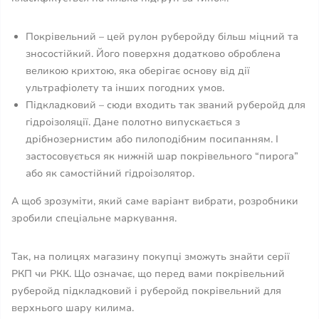
Покрівельний – цей рулон руберойду більш міцний та
зносостійкий. Його поверхня додатково оброблена
великою крихтою, яка оберігає основу від дії
ультрафіолету та інших погодних умов.
Підкладковий – сюди входить так званий руберойд для
гідроізоляції. Дане полотно випускається з
дрібнозернистим або пилоподібним посипанням. І
застосовується як нижній шар покрівельного “пирога”
або як самостійний гідроізолятор.
А щоб зрозуміти, який саме варіант вибрати, розробники
зробили спеціальне маркування.
Так, на полицях магазину покупці зможуть знайти серії
РКП чи РКК. Що означає, що перед вами покрівельний
руберойд підкладковий і руберойд покрівельний для
верхнього шару килима.