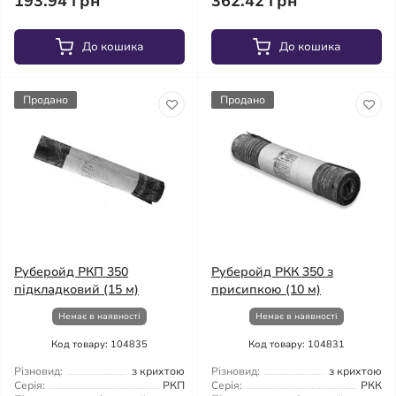
193.94 грн
362.42 грн
До кошика
До кошика
Продано
Продано
Руберойд РКП 350
Руберойд РКК 350 з
підкладковий (15 м)
присипкою (10 м)
Немає в наявності
Немає в наявності
Код товару: 104835
Код товару: 104831
Різновид:
з крихтою
Різновид:
з крихтою
Серія:
РКП
Серія:
РКК