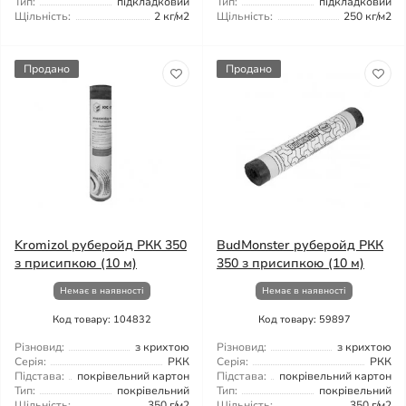
Тип:
підкладковий
Тип:
підкладковий
Щільність:
2 кг/м2
Щільність:
250 кг/м2
Продано
Продано
Kromizol руберойд РКК 350
BudMonster руберойд РКК
з присипкою (10 м)
350 з присипкою (10 м)
Немає в наявності
Немає в наявності
Код товару: 104832
Код товару: 59897
Різновид:
з крихтою
Різновид:
з крихтою
Серія:
РКК
Серія:
РКК
Підстава:
покрівельний картон
Підстава:
покрівельний картон
Тип:
покрівельний
Тип:
покрівельний
Щільність:
350 г/м2
Щільність:
350 г/м2