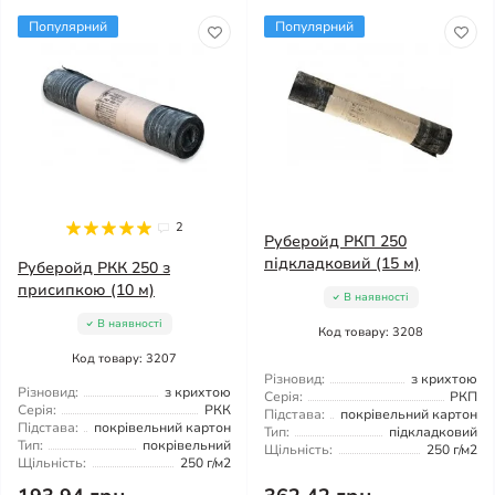
Популярний
Популярний
2
Руберойд РКП 250
підкладковий (15 м)
Руберойд РКК 250 з
присипкою (10 м)
В наявності
В наявності
Код товару: 3208
Код товару: 3207
Різновид:
з крихтою
Різновид:
з крихтою
Серія:
РКП
Серія:
РКК
Підстава:
покрівельний картон
Підстава:
покрівельний картон
Тип:
підкладковий
Тип:
покрівельний
Щільність:
250 г/м2
Щільність:
250 г/м2