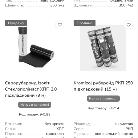
Тип:
підкладковий
Тип:
покрівельний
Щільність:
350 г/м2
Щільність:
350 г/м2
Продано
Продано
Євроруберойд Ізоліт
Kromizol руберойд РКП 250
Стеклополімаст ХПП 2,0
підкладковий (15 м)
підкладковий (9 м)
Немає в наявності
Немає в наявності
Код товару: 34214
Код товару: 94182
Різновид:
без крихти
Різновид:
з крихтою
Серія:
ХПП
Серія:
РКП
Підстава:
склохолст
Підстава:
покрівельний картон