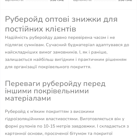
Руберойд оптові знижки для
постійних клієнтів
Надійність руберойду давно перевірена часом і не
підлягає сумнівам. Сучасний будматеріал адаптувався до
найскладніших вимог замовників. І, як і раніше,
залишається найбільш вигідним і практичним рішенням
для організації покрівельного покриття.
Переваги руберойду перед
іншими покрівельними
матеріалами
Руберойд є м'яким покриттям з високими
гідроізоляційними властивостями. Виготовляється він у
формі рулонів по 10-15 метрів завдовжки. І складається з
картонної основи, просоченої бітумом та покритої