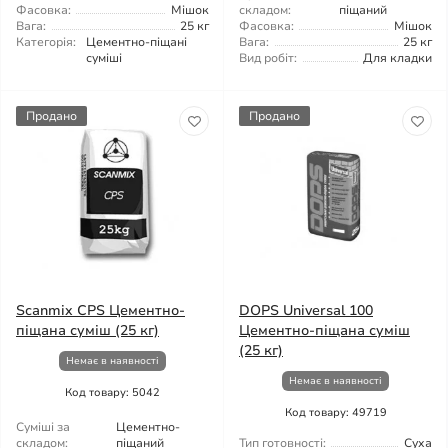
Фасовка:
Мішок
складом:
піщаний
Вага:
25 кг
Фасовка:
Мішок
Категорія:
Цементно-піщані
Вага:
25 кг
суміші
Вид робіт:
Для кладки
Продано
Продано
Scanmix CPS Цементно-
DOPS Universal 100
піщана суміш (25 кг)
Цементно-піщана суміш
(25 кг)
Немає в наявності
Немає в наявності
Код товару: 5042
Код товару: 49719
Суміші за
Цементно-
складом:
піщаний
Тип готовності:
Суха