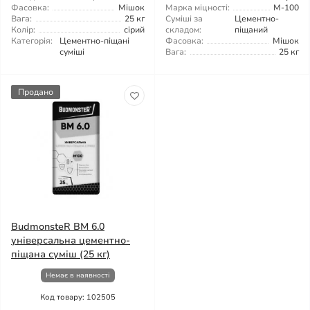
Фасовка:
Мішок
Марка міцності:
М-100
Вага:
25 кг
Суміші за
Цементно-
Колір:
сірий
складом:
піщаний
Категорія:
Цементно-піщані
Фасовка:
Мішок
суміші
Вага:
25 кг
Продано
BudmonsteR BM 6.0
універсальна цементно-
піщана суміш (25 кг)
Немає в наявності
Код товару: 102505