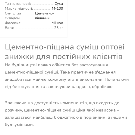
Тип готовності:
Суха
Марка міцності:
М-100
Суміші за
Цементно-
складом:
піщаний
Фасовка:
Мішок
Вага:
25 кг
Цементно-піщана суміш оптові
знижки для постійних клієнтів
На будівництві важко обійтися без застосування
цементно-піщаної суміші. Таке практичне з'єднання
знадобиться майже кожному етапі виконання. Починаючи
від бетонування та закінчуючи кладкою, обробкою.
Зважаючи на доступність компонентів, що входять до
розчину, цементно-піщана суміш ціна якої невисока –
залишається найбільш бюджетною в порівнянні з іншими
будсумішами.