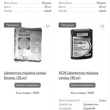
Фасовка:
Мішок
Фасовка:
Мішок
Вага:
25 кг
Вага:
25 кг
Колір:
сірий
Колір:
сірий
Продано
Продано
Цементно-піщана суміш
ХСМ Цементно-піщана
Бінекс (25 кг)
суміш (30 кг)
Немає в наявності
Немає в наявності
Код товару: 3986
Код товару: 3989
Тип готовності:
Суха
Суміші за
Цементно-
складом:
піщаний