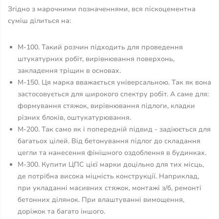
Згідно з марочними позначеннями, вся піскоцементна
суміш ділиться на:
М-100. Такий розчин підходить для проведення
штукатурних робіт, вирівнювання поверхонь,
закладення тріщин в основах.
М-150. Ця марка вважається універсальною. Так як вона
застосовується для широкого спектру робіт. А саме для:
формування стяжок, вирівнювання підлоги, кладки
різних блоків, оштукатурювання.
М-200. Так само як і попередній підвид - задіюється для
багатьох цілей. Від бетонування підлог до складання
цегли та нанесення фінішного оздоблення в будинках.
М-300. Купити ЦПС цієї марки доцільно для тих місць,
де потрібна висока міцність конструкції. Наприклад,
при укладанні масивних стяжок, монтажі з/б, ремонті
бетонних ділянок. При влаштуванні вимощення,
доріжок та багато іншого.