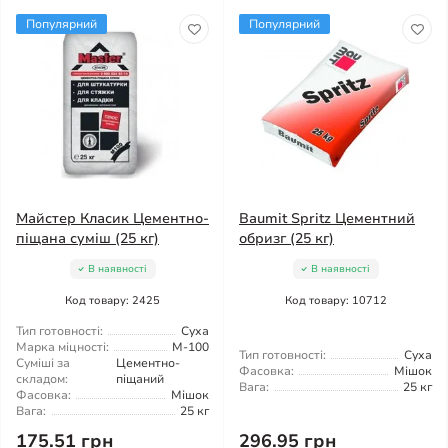
Популярний
Популярний
Майстер Класик Цементно-
Baumit Spritz Цементний
піщана суміш (25 кг)
обризг (25 кг)
В наявності
В наявності
Код товару: 2425
Код товару: 10712
Тип готовності:
Суха
Марка міцності:
М-100
Тип готовності:
Суха
Суміші за
Цементно-
Фасовка:
Мішок
складом:
піщаний
Вага:
25 кг
Фасовка:
Мішок
Вага:
25 кг
175.51 грн
296.95 грн