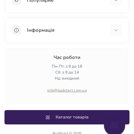
Популярне
Гіпсокартон
OSB
Інформація
Пінопласт
Пінополістирол
Доставка
Мінеральна вата
Оплата
Час роботи
Клей для плитки
Контакти
Пн-Пт: з 8 до 18
Гарантія та повернення
Сб: з 9 до 14
Нд: вихідний
Політика конфіденційності
Про нас
info@budstart.com.ua
Відгуки
Карта сайту
Виробники
Каталог товарів
BudStart © 2026