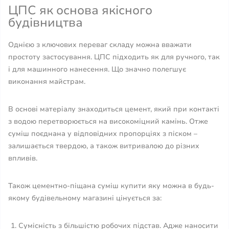
ЦПС як основа якісного
будівництва
Однією з ключових переваг складу можна вважати
простоту застосування. ЦПС підходить як для ручного, так
і для машинного нанесення. Що значно полегшує
виконання майстрам.
В основі матеріалу знаходиться цемент, який при контакті
з водою перетворюється на високоміцний камінь. Отже
суміш поєднана у відповідних пропорціях з піском –
залишається твердою, а також витривалою до різних
впливів.
Також цементно-піщана суміш купити яку можна в будь-
якому будівельному магазині цінується за:
Сумісність з більшістю робочих підстав. Адже наносити