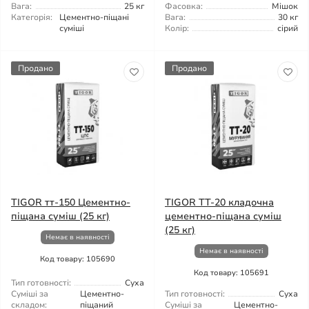
Вага:
25 кг
Фасовка:
Мішок
Категорія:
Цементно-піщані
Вага:
30 кг
суміші
Колір:
сірий
Продано
Продано
TIGOR тт-150 Цементно-
TIGOR TT-20 кладочна
піщана суміш (25 кг)
цементно-піщана суміш
(25 кг)
Немає в наявності
Немає в наявності
Код товару: 105690
Код товару: 105691
Тип готовності:
Суха
Суміші за
Цементно-
Тип готовності:
Суха
складом:
піщаний
Суміші за
Цементно-