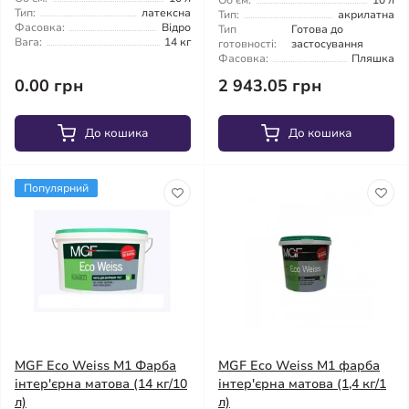
Об'єм:
10 л
Тип:
латексна
Тип:
акрилатна
Фасовка:
Відро
Тип
Готова до
Вага:
14 кг
готовності:
застосування
Фасовка:
Пляшка
0.00 грн
2 943.05 грн
До кошика
До кошика
Популярний
MGF Eco Weiss M1 Фарба
MGF Eco Weiss M1 фарба
інтер'єрна матова (14 кг/10
інтер'єрна матова (1,4 кг/1
л)
л)