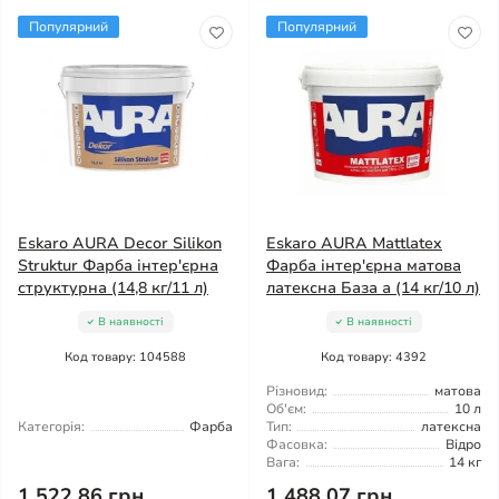
Популярний
Популярний
Eskaro AURA Decor Silikon
Eskaro AURA Mattlatex
Struktur Фарба інтер'єрна
Фарба інтер'єрна матова
структурна (14,8 кг/11 л)
латексна База а (14 кг/10 л)
В наявності
В наявності
Код товару: 104588
Код товару: 4392
Різновид:
матова
Об'єм:
10 л
Категорія:
Фарба
Тип:
латексна
Фасовка:
Відро
Вага:
14 кг
1 522.86 грн
1 488.07 грн