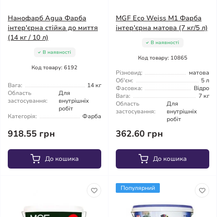
Нанофарб Agua Фарба
MGF Eco Weiss M1 Фарба
інтер'єрна стійка до миття
інтер'єрна матова (7 кг/5 л)
(14 кг / 10 л)
В наявності
В наявності
Код товару: 10865
Код товару: 6192
Різновид:
матова
Об'єм:
5 л
Вага:
14 кг
Фасовка:
Відро
Область
Для
Вага:
7 кг
застосування:
внутрішніх
Область
Для
робіт
застосування:
внутрішніх
Категорія:
Фарба
робіт
918.55 грн
362.60 грн
До кошика
До кошика
Популярний