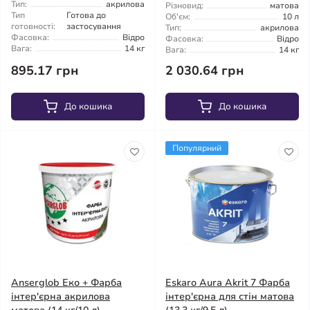
Тип:
акрилова
Різновид:
матова
Тип
Готова до
Об'єм:
10 л
готовності:
застосування
Тип:
акрилова
Фасовка:
Відро
Фасовка:
Відро
Вага:
14 кг
Вага:
14 кг
895.17 грн
2 030.64 грн
До кошика
До кошика
Популярний
Anserglob Еко + Фарба
Eskaro Aura Akrit 7 Фарба
інтер'єрна акрилова
інтер'єрна для стін матова