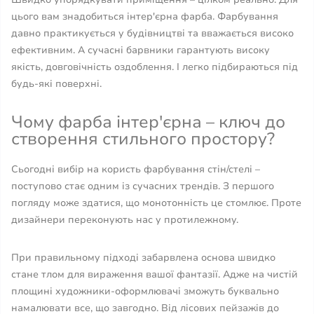
цього вам знадобиться інтер'єрна фарба. Фарбування
давно практикується у будівництві та вважається високо
ефективним. А сучасні барвники гарантують високу
якість, довговічність оздоблення. І легко підбираються під
будь-які поверхні.
Чому фарба інтер'єрна – ключ до
створення стильного простору?
Сьогодні вибір на користь фарбування стін/стелі –
поступово стає одним із сучасних трендів. З першого
погляду може здатися, що монотонність це стомлює. Проте
дизайнери переконують нас у протилежному.
При правильному підході забарвлена ​​основа швидко
стане тлом для вираження вашої фантазії. Адже на чистій
площині художники-оформлювачі зможуть буквально
намалювати все, що завгодно. Від лісових пейзажів до