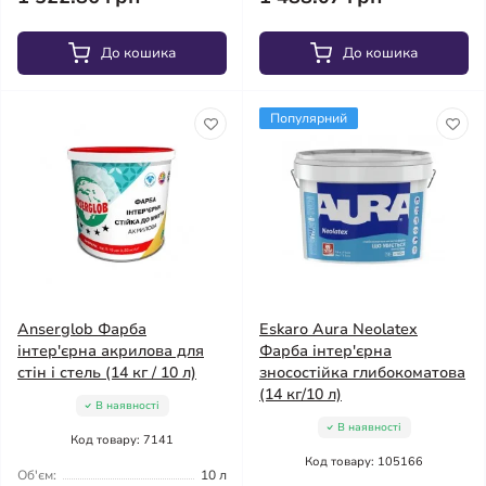
До кошика
До кошика
Популярний
Anserglob Фарба
Eskaro Aura Neolatex
інтер'єрна акрилова для
Фарба інтер'єрна
стін і стель (14 кг / 10 л)
зносостійка глибокоматова
(14 кг/10 л)
В наявності
В наявності
Код товару: 7141
Код товару: 105166
Об'єм:
10 л