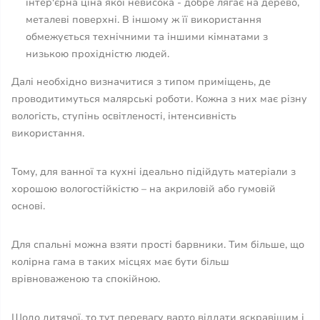
інтер'єрна ціна якої невисока - добре лягає на дерево,
металеві поверхні. В іншому ж її використання
обмежується технічними та іншими кімнатами з
низькою прохідністю людей.
Далі необхідно визначитися з типом приміщень, де
проводитимуться малярські роботи. Кожна з них має різну
вологість, ступінь освітленості, інтенсивність
використання.
Тому, для ванної та кухні ідеально підійдуть матеріали з
хорошою вологостійкістю – на акриловій або гумовій
основі.
Для спальні можна взяти прості барвники. Тим більше, що
колірна гама в таких місцях має бути більш
врівноваженою та спокійною.
Щодо дитячої, то тут перевагу варто віддати яскравішим і