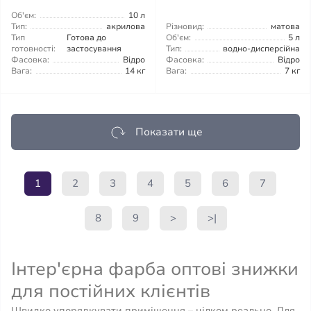
Об'єм:
10 л
Тип:
акрилова
Різновид:
матова
Тип
Готова до
Об'єм:
5 л
готовності:
застосування
Тип:
водно-дисперсійна
Фасовка:
Відро
Фасовка:
Відро
Вага:
14 кг
Вага:
7 кг
Показати ще
1
2
3
4
5
6
7
8
9
>
>|
Інтер'єрна фарба оптові знижки
для постійних клієнтів
Швидко упорядкувати приміщення – цілком реально. Для