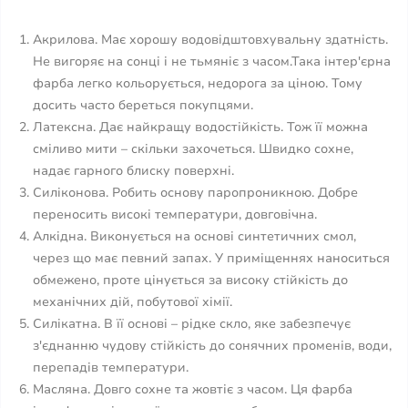
Акрилова. Має хорошу водовідштовхувальну здатність.
Не вигоряє на сонці і не тьмяніє з часом.Така інтер'єрна
фарба легко кольорується, недорога за ціною. Тому
досить часто береться покупцями.
Латексна. Дає найкращу водостійкість. Тож її можна
сміливо мити – скільки захочеться. Швидко сохне,
надає гарного блиску поверхні.
Силіконова. Робить основу паропроникною. Добре
переносить високі температури, довговічна.
Алкідна. Виконується на основі синтетичних смол,
через що має певний запах. У приміщеннях наноситься
обмежено, проте цінується за високу стійкість до
механічних дій, побутової хімії.
Силікатна. В її основі – рідке скло, яке забезпечує
з'єднанню чудову стійкість до сонячних променів, води,
перепадів температури.
Масляна. Довго сохне та жовтіє з часом. Ця фарба