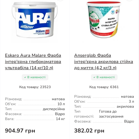
Eskaro Aura Malare Фарба
Anserglob Фарба
інтер'єрна глибокоматова
інтер'єрна акрилова стійка
ультрабіла (14 кг/10 л)
до миття (4,2 кг/3 л)
В наявності
В наявності
Код товару: 23523
Код товару: 6361
Різновид:
матова
Різновид:
матова
Об'єм:
3 л
Об'єм:
10 л
Тип:
акрилова
Тип:
дисперсійна
Тип
Готова до
Фасовка:
Відро
готовності:
застосування
Вага:
14 кг
Фасовка:
Відро
904.97 грн
382.02 грн