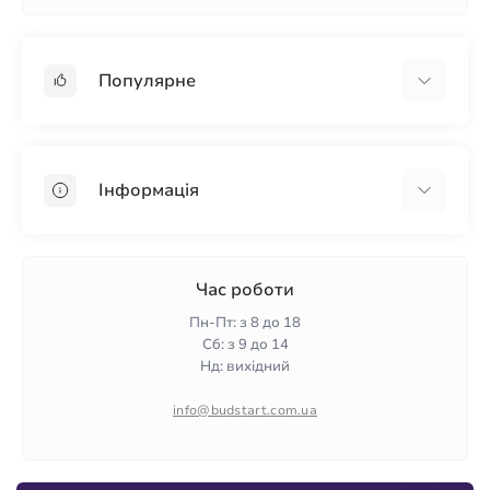
Популярне
Гіпсокартон
OSB
Інформація
Пінопласт
Пінополістирол
Доставка
Мінеральна вата
Оплата
Час роботи
Клей для плитки
Контакти
Пн-Пт: з 8 до 18
Гарантія та повернення
Сб: з 9 до 14
Нд: вихідний
Політика конфіденційності
Про нас
info@budstart.com.ua
Відгуки
Карта сайту