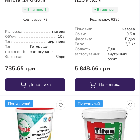
матова (14 кг/10 л)
(13,3 кг/9,5 л)
В наявності
В наявності
Код товару: 78
Код товару: 6325
Різновид:
матова
Різновид:
матова
Об'єм:
9,5 л
Об'єм:
10 л
Фасовка:
Відро
Тип:
акрилова
Вага:
13,3 кг
Тип
Готова до
Область
Для
готовності:
застосування
застосування:
внутрішніх
Фасовка:
Відро
робіт
735.65 грн
5 848.66 грн
До кошика
До кошика
Популярний
Популярний