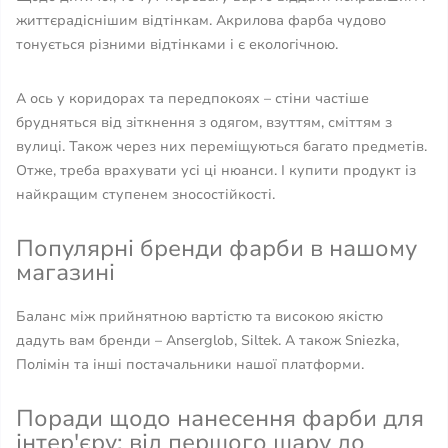
життєрадіснішим відтінкам. Акрилова фарба чудово
тонується різними відтінками і є екологічною.
А ось у коридорах та передпокоях – стіни частіше
брудняться від зіткнення з одягом, взуттям, сміттям з
вулиці. Також через них переміщуються багато предметів.
Отже, треба врахувати усі ці нюанси. І купити продукт із
найкращим ступенем зносостійкості.
Популярні бренди фарби в нашому
магазині
Баланс між прийнятною вартістю та високою якістю
дадуть вам бренди – Anserglob, Siltek. А також Sniezka,
Полімін та інші постачальники нашої платформи.
Поради щодо нанесення фарби для
інтер'єру: від першого шару до