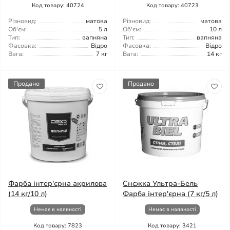
Код товару: 40724
Код товару: 40723
Різновид:
матова
Різновид:
матова
Об'єм:
5 л
Об'єм:
10 л
Тип:
вапняна
Тип:
вапняна
Фасовка:
Відро
Фасовка:
Відро
Вага:
7 кг
Вага:
14 кг
Продано
Продано
Фарба інтер'єрна акрилова
Снєжка Ультра-Бель
(14 кг/10 л)
Фарба інтер'єрна (7 кг/5 л)
Немає в наявності
Немає в наявності
Код товару: 7823
Код товару: 3421