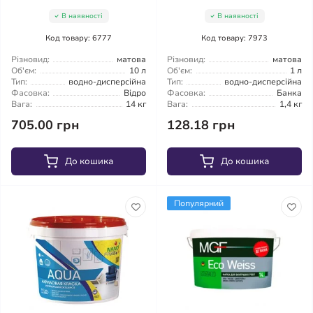
В наявності
В наявності
Код товару: 6777
Код товару: 7973
Різновид:
матова
Різновид:
матова
Об'єм:
10 л
Об'єм:
1 л
Тип:
водно-дисперсійна
Тип:
водно-дисперсійна
Фасовка:
Відро
Фасовка:
Банка
Вага:
14 кг
Вага:
1,4 кг
705.00 грн
128.18 грн
До кошика
До кошика
Популярний