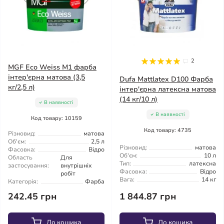
2
MGF Eco Weiss M1 фарба
інтер'єрна матова (3,5
Dufa Mattlatex D100 Фарба
кг/2,5 л)
інтер'єрна латексна матова
(14 кг/10 л)
В наявності
В наявності
Код товару: 10159
Код товару: 4735
Різновид:
матова
Об'єм:
2,5 л
Різновид:
матова
Фасовка:
Відро
Об'єм:
10 л
Область
Для
Тип:
латексна
застосування:
внутрішніх
Фасовка:
Відро
робіт
Вага:
14 кг
Категорія:
Фарба
242.45 грн
1 844.87 грн
До кошика
До кошика