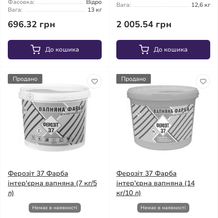
Фасовка:
Відро
Вага:
12,6 кг
Вага:
13 кг
696.32 грн
2 005.54 грн
До кошика
До кошика
Продано
Продано
Ферозіт 37 Фарба
Ферозіт 37 Фарба
інтер'єрна вапняна (7 кг/5
інтер'єрна вапняна (14
л)
кг/10 л)
Немає в наявності
Немає в наявності