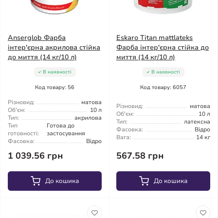
Anserglob Фарба
Eskaro Titan mattlateks
інтер'єрна акрилова стійка
Фарба інтер'єрна стійка до
до миття (14 кг/10 л)
миття (14 кг/10 л)
В наявності
В наявності
Код товару: 56
Код товару: 6057
Різновид:
матова
Різновид:
матова
Об'єм:
10 л
Об'єм:
10 л
Тип:
акрилова
Тип:
латексна
Тип
Готова до
Фасовка:
Відро
готовності:
застосування
Вага:
14 кг
Фасовка:
Відро
1 039.56 грн
567.58 грн
До кошика
До кошика