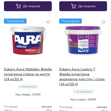
До кошика
До кошика
Популярний
Популярний
Eskaro Aura Matlatex Фарба
Eskaro Aura Luxpro 7
інтер'єрна стійка до миття
Фарба інтер'єрна
(14 кг/10 л)
акрилатна для стін і стель
(14 кг/10 л)
В наявності
В наявності
Код товару: 14509
Код товару: 18389
Різновид:
матова
Різновид:
матова
Об'єм:
10 л