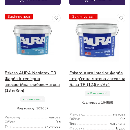
Закінчується
Закінчується
Eskaro AURA Neolatex TR
Eskaro Aura Interior Фарба
Фарба інтер'єрна
інтер'єрна матова латексна
зносостійка глибокоматова
База TR (12,6 кг/9 л)
(13 кг/9 л)
В наявності
В наявності
Код товару: 104595
Код товару: 109057
Різновид:
матова
Різновид:
матова
Об'єм:
9 л
Об'єм:
9 л
Тип:
латексна
Тип:
акрилова
Фасовка:
Відро