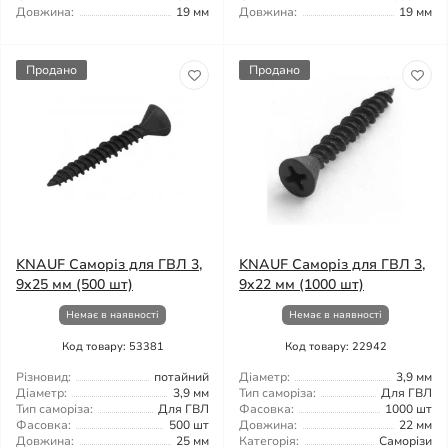
Довжина:
19 мм
Довжина:
19 мм
Продано
Продано
KNAUF Саморіз для ГВЛ 3,
KNAUF Саморіз для ГВЛ 3,
9x25 мм (500 шт)
9x22 мм (1000 шт)
Немає в наявності
Немає в наявності
Код товару: 53381
Код товару: 22942
Різновид:
потайний
Діаметр:
3,9 мм
Діаметр:
3,9 мм
Тип саморіза:
Для ГВЛ
Тип саморіза:
Для ГВЛ
Фасовка:
1000 шт
Фасовка:
500 шт
Довжина:
22 мм
Довжина:
25 мм
Категорія:
Саморізи