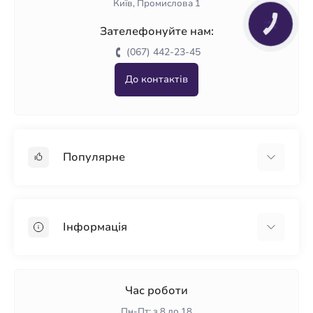
Київ, Промислова 1
КНОПКА
Зателефонуйте нам:
ЗВ'ЯЗКУ
(067) 442-23-45
До контактів
Популярне
Гіпсокартон
OSB
Інформація
Пінопласт
Пінополістирол
Доставка
Мінеральна вата
Оплата
Час роботи
Клей для плитки
Контакти
Пн-Пт: з 8 до 18