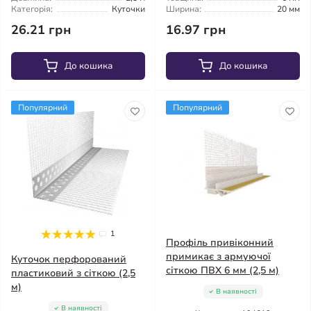
Категорія:
Куточки
Ширина:
20 мм
26.21 грн
16.97 грн
До кошика
До кошика
Популярний
Популярний
1
Профіль привіконний
примикає з армуючої
Куточок перфорований
сіткою ПВХ 6 мм (2,5 м)
пластиковий з сіткою (2,5
м)
В наявності
В наявності