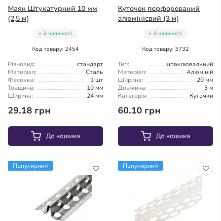
Маяк Штукатурний 10 мм
Куточок перфорований
(2,5 м)
алюмінієвий (3 м)
В наявності
В наявності
Код товару: 2454
Код товару: 3732
Різновид:
стандарт
Тип:
шпаклювальний
Матеріал:
Сталь
Матеріал:
Алюміній
Фасовка:
1 шт
Ширина:
20 мм
Товщина:
10 мм
Довжина:
3 м
Ширина:
24 мм
Категорія:
Куточки
29.18 грн
60.10 грн
До кошика
До кошика
Популярний
Популярний