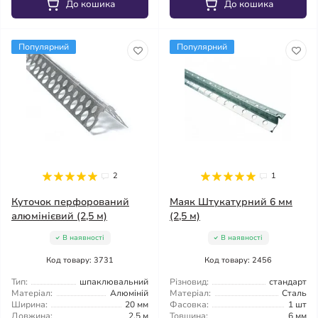
До кошика
До кошика
Популярний
Популярний
2
1
Куточок перфорований
Маяк Штукатурний 6 мм
алюмінієвий (2,5 м)
(2,5 м)
В наявності
В наявності
Код товару: 3731
Код товару: 2456
Тип:
шпаклювальний
Різновид:
стандарт
Матеріал:
Алюміній
Матеріал:
Сталь
Ширина:
20 мм
Фасовка:
1 шт
Довжина:
2,5 м
Товщина:
6 мм