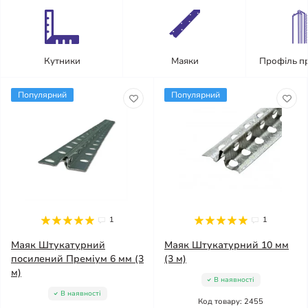
Кутники
Маяки
Профіль п
Популярний
Популярний
1
1
Маяк Штукатурний
Маяк Штукатурний 10 мм
посилений Преміум 6 мм (3
(3 м)
м)
В наявності
В наявності
Код товару: 2455