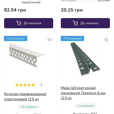
Категорія:
Куточки
привіконний
82.54 грн
20.15 грн
До кошика
До кошика
Популярний
Популярний
2
Маяк Штукатурний
посилений Преміум 6 мм
Куточок перфорований
(2,5 м)
пластиковий (2,5 м)
В наявності
В наявності
Код товару: 7561