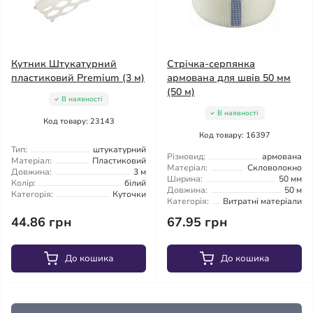
Кутник Штукатурний
Стрічка-серпянка
пластиковий Premium (3 м)
армована для швів 50 мм
(50 м)
В наявності
В наявності
Код товару: 23143
Код товару: 16397
Тип:
штукатурний
Різновид:
армована
Матеріал:
Пластиковий
Матеріал:
Скловолокно
Довжина:
3 м
Ширина:
50 мм
Колір:
білий
Довжина:
50 м
Категорія:
Куточки
Категорія:
Витратні матеріали
44.86 грн
67.95 грн
До кошика
До кошика