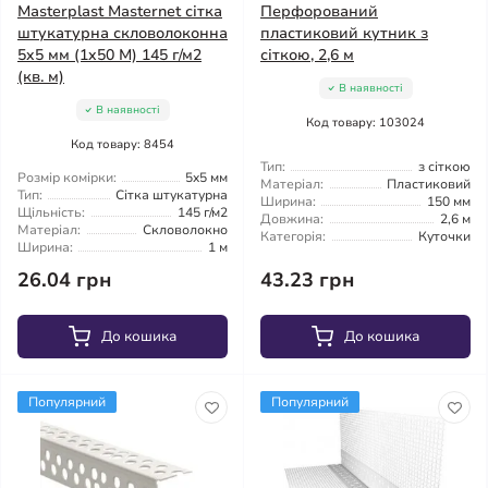
Masterplast Masternet сітка
Перфорований
штукатурна скловолоконна
пластиковий кутник з
5x5 мм (1x50 М) 145 г/м2
сіткою, 2,6 м
(кв. м)
В наявності
В наявності
Код товару: 103024
Код товару: 8454
Тип:
з сіткою
Розмір комірки:
5x5 мм
Матеріал:
Пластиковий
Тип:
Сітка штукатурна
Ширина:
150 мм
Щільність:
145 г/м2
Довжина:
2,6 м
Матеріал:
Скловолокно
Категорія:
Куточки
Ширина:
1 м
26.04 грн
43.23 грн
До кошика
До кошика
Популярний
Популярний