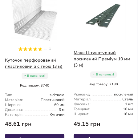
1
Маяк Штукатурний
посилений Преміум 10 мм
Куточок перфорований
(3 м)
пластиковий з сіткою (3 м)
В наявності
В наявності
Код товару: 7180
Код товару: 3740
Різновид:
посилений
Тип:
з сіткою
Матеріал:
Сталь
Матеріал:
Пластиковий
Фасовка:
1 шт
Ширина:
60 мм
Товщина:
10 мм
Довжина:
3 м
Ширина:
16 мм
Категорія:
Куточки
48.61 грн
45.15 грн