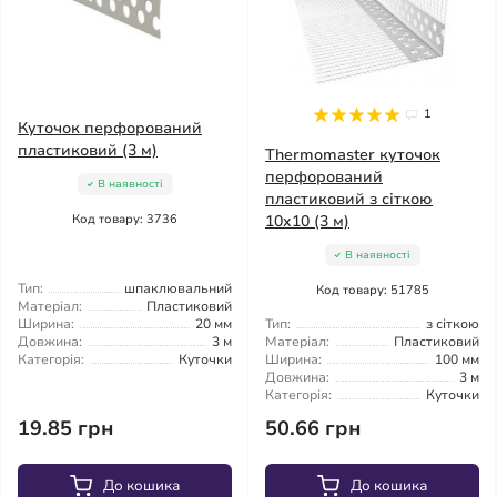
1
Куточок перфорований
пластиковий (3 м)
Thermomaster куточок
перфорований
В наявності
пластиковий з сіткою
Код товару: 3736
10x10 (3 м)
В наявності
Тип:
шпаклювальний
Код товару: 51785
Матеріал:
Пластиковий
Ширина:
20 мм
Тип:
з сіткою
Довжина:
3 м
Матеріал:
Пластиковий
Категорія:
Куточки
Ширина:
100 мм
Довжина:
3 м
Категорія:
Куточки
19.85 грн
50.66 грн
До кошика
До кошика