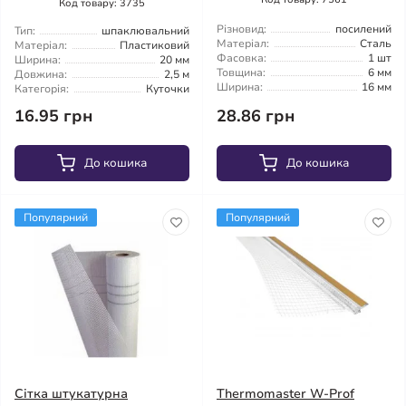
Код товару: 3735
Різновид:
посилений
Тип:
шпаклювальний
Матеріал:
Сталь
Матеріал:
Пластиковий
Фасовка:
1 шт
Ширина:
20 мм
Товщина:
6 мм
Довжина:
2,5 м
Ширина:
16 мм
Категорія:
Куточки
16.95 грн
28.86 грн
До кошика
До кошика
Популярний
Популярний
Сітка штукатурна
Thermomaster W-Prof