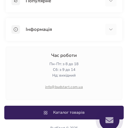
Популярне
Гіпсокартон
OSB
Інформація
Пінопласт
Пінополістирол
Доставка
Мінеральна вата
Оплата
Час роботи
Клей для плитки
Контакти
Пн-Пт: з 8 до 18
Гарантія та повернення
Сб: з 9 до 14
Нд: вихідний
Політика конфіденційності
Про нас
info@budstart.com.ua
Відгуки
Карта сайту
Виробники
Каталог товарів