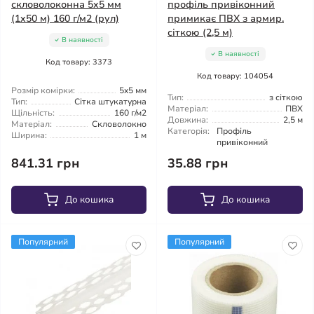
скловолоконна 5x5 мм
профіль привіконний
(1x50 м) 160 г/м2 (рул)
примикає ПВХ з армир.
сіткою (2,5 м)
В наявності
В наявності
Код товару: 3373
Код товару: 104054
Розмір комірки:
5x5 мм
Тип:
з сіткою
Тип:
Сітка штукатурна
Матеріал:
ПВХ
Щільність:
160 г/м2
Довжина:
2,5 м
Матеріал:
Скловолокно
Категорія:
Профіль
Ширина:
1 м
привіконний
841.31 грн
35.88 грн
До кошика
До кошика
Популярний
Популярний