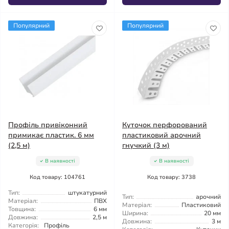
Популярний
Популярний
Профіль привіконний
Куточок перфорований
примикає пластик. 6 мм
пластиковий арочний
(2,5 м)
гнучкий (3 м)
В наявності
В наявності
Код товару: 104761
Код товару: 3738
Тип:
штукатурний
Тип:
арочний
Матеріал:
ПВХ
Матеріал:
Пластиковий
Товщина:
6 мм
Ширина:
20 мм
Довжина:
2,5 м
Довжина:
3 м
Категорія:
Профіль