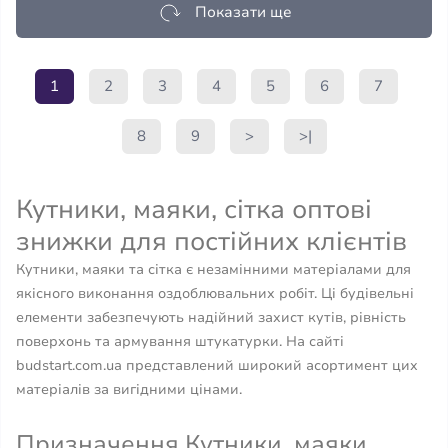
Показати ще
1
2
3
4
5
6
7
8
9
>
>|
Кутники, маяки, сітка оптові
знижки для постійних клієнтів
Кутники, маяки та сітка є незамінними матеріалами для
якісного виконання оздоблювальних робіт. Ці будівельні
елементи забезпечують надійний захист кутів, рівність
поверхонь та армування штукатурки. На сайті
budstart.com.ua представлений широкий асортимент цих
матеріалів за вигідними цінами.
Призначення Кутники, маяки,