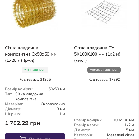
Сітка кладочна
Сітка кладочна ТУ
композитна 3x50x50 мм
5X100X100 мм (1x2 м)
(1x25 м) (рул)
(лист)
В наявності
Немає в наявності
Код товару: 34965
Код товару: 27392
Розмір комірки:
50x50 мм
Тип:
Сітка кладочна
композитна
Матеріал:
Скловолокно
Діаметр:
3 мм
Ширина:
1 м
Розмір комірки:
100x100 мм
1 782.29 грн
Розмір карти:
1x2 м
Діаметр:
5 мм
Категорія:
Металеві сітки