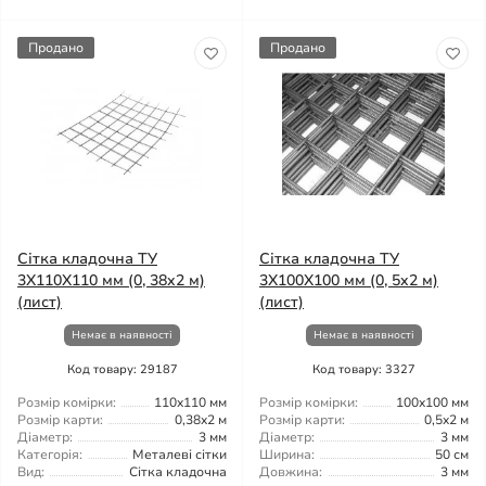
Продано
Продано
Сітка кладочна ТУ
Сітка кладочна ТУ
3X110X110 мм (0, 38x2 м)
3X100X100 мм (0, 5x2 м)
(лист)
(лист)
Немає в наявності
Немає в наявності
Код товару: 29187
Код товару: 3327
Розмір комірки:
110x110 мм
Розмір комірки:
100x100 мм
Розмір карти:
0,38x2 м
Розмір карти:
0,5x2 м
Діаметр:
3 мм
Діаметр:
3 мм
Категорія:
Металеві сітки
Ширина:
50 см
Вид:
Сітка кладочна
Довжина:
3 мм