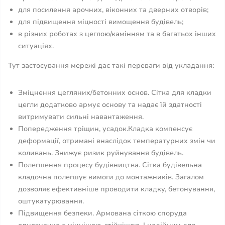
для посилення арочних, віконних та дверних отворів;
для підвищення міцності вимощення будівель;
в різних роботах з цеглою/камінням та в багатьох інших
ситуаціях.
Тут застосування мережі дає такі переваги від укладання:
Зміцнення цегляних/бетонних основ. Сітка для кладки
цегли додатково армує основу та надає їй здатності
витримувати сильні навантаження.
Попередження тріщин, усадок.Кладка компенсує
деформації, отримані внаслідок температурних змін чи
коливань. Знижує ризик руйнування будівель.
Полегшення процесу будівництва. Сітка будівельна
кладочна полегшує вимоги до монтажників. Загалом
дозволяє ефективніше проводити кладку, бетонування,
оштукатурювання.
Підвищення безпеки. Армована сіткою споруда