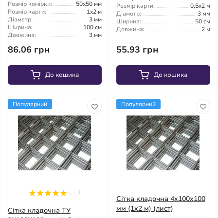
Розмір комірки:
50x50 мм
Розмір карти:
0,5x2 м
Розмір карти:
1x2 м
Діаметр:
3 мм
Діаметр:
3 мм
Ширина:
50 см
Ширина:
100 см
Довжина:
2 м
Довжина:
3 мм
86.06 грн
55.93 грн
До кошика
До кошика
Популярний
Популярний
1
Сітка кладочна 4x100x100
мм (1x2 м) (лист)
Сітка кладочна ТУ