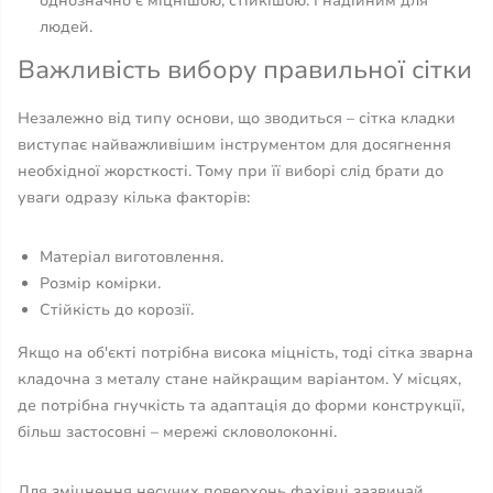
однозначно є міцнішою, стійкішою. І надійним для
людей.
Важливість вибору правильної сітки
Незалежно від типу основи, що зводиться – сітка кладки
виступає найважливішим інструментом для досягнення
необхідної жорсткості. Тому при її виборі слід брати до
уваги одразу кілька факторів:
Матеріал виготовлення.
Розмір комірки.
Стійкість до корозії.
Якщо на об'єкті потрібна висока міцність, тоді сітка зварна
кладочна з металу стане найкращим варіантом. У місцях,
де потрібна гнучкість та адаптація до форми конструкції,
більш застосовні – мережі скловолоконні.
Для зміцнення несучих поверхонь фахівці зазвичай