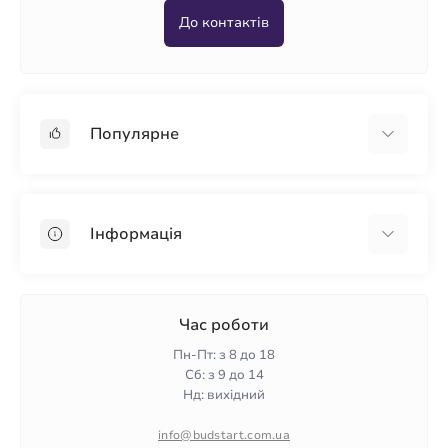
До контактів
Популярне
Гіпсокартон
OSB
Інформація
Пінопласт
Пінополістирол
Доставка
Мінеральна вата
Оплата
Час роботи
Клей для плитки
Контакти
Пн-Пт: з 8 до 18
Гарантія та повернення
Сб: з 9 до 14
Нд: вихідний
Політика конфіденційності
Про нас
info@budstart.com.ua