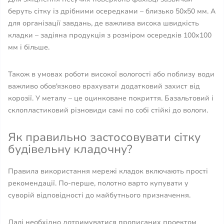
беруть сітку із дрібними осередками – близько 50x50 мм. А
для організації завдань, де важлива висока швидкість
кладки – задіяна продукція з розміром осередків 100х100
мм і більше.
Також в умовах роботи високої вологості або поблизу води
важливо обов'язково врахувати додатковий захист від
корозії. У металу – це оцинковане покриття. Базальтовий і
склопластиковий різновиди самі по собі стійкі до вологи.
Як правильно застосовувати сітку
будівельну кладочну?
Правила використання мережі кладок включають прості
рекомендації. По-перше, полотно варто купувати у
суворій відповідності до майбутнього призначення.
Далі необхідно дотримуватися прописаних проектом