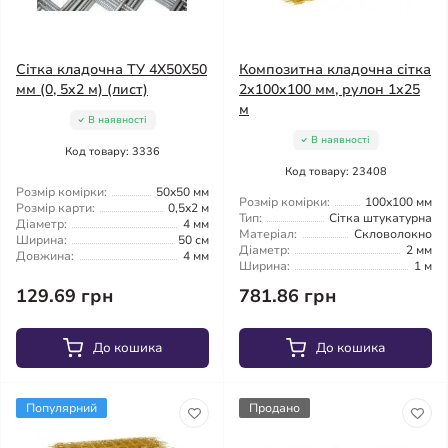
Сітка кладочна ТУ 4X50X50
Композитна кладочна сітка
мм (0, 5x2 м) (лист)
2x100x100 мм, рулон 1x25
м
В наявності
В наявності
Код товару: 3336
Код товару: 23408
Розмір комірки:
50x50 мм
Розмір комірки:
100x100 мм
Розмір карти:
0,5x2 м
Тип:
Сітка штукатурна
Діаметр:
4 мм
Матеріал:
Скловолокно
Ширина:
50 см
Діаметр:
2 мм
Довжина:
4 мм
Ширина:
1 м
129.69 грн
781.86 грн
До кошика
До кошика
Популярний
Продано