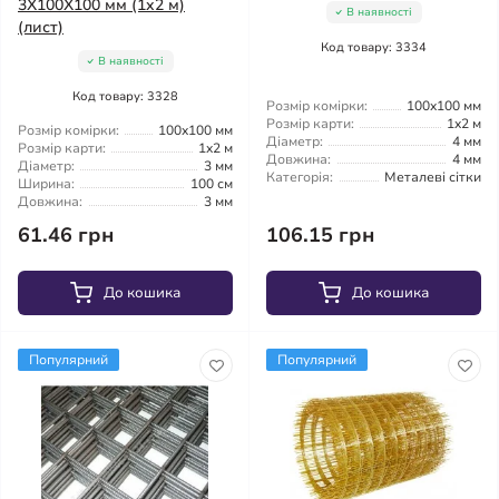
3X100X100 мм (1x2 м)
В наявності
(лист)
Код товару: 3334
В наявності
Код товару: 3328
Розмір комірки:
100x100 мм
Розмір карти:
1x2 м
Розмір комірки:
100x100 мм
Діаметр:
4 мм
Розмір карти:
1x2 м
Довжина:
4 мм
Діаметр:
3 мм
Категорія:
Металеві сітки
Ширина:
100 см
Довжина:
3 мм
61.46 грн
106.15 грн
До кошика
До кошика
Популярний
Популярний