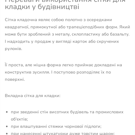
кладки у будівництві
Сітка кладочна являє собою полотно з осередками
квадратної, прямокутної або трапецієподібних форм. Який
може бути зроблений з металу, склопластику або базальту.
І надходить у продаж у вигляді карток або скручених
рулонів.
Її проста, але міцна форма легко приймає докладені на
конструктив зусилля. І поступово розподіляє їх по
поверхні.
Вкладна сітка для кладки:
при зведенні стін висотних будівель та промислових
об'єктів;
при влаштуванні стяжки чорнової підлоги;
при нанесенні штукатурки дуже товстим шаром;