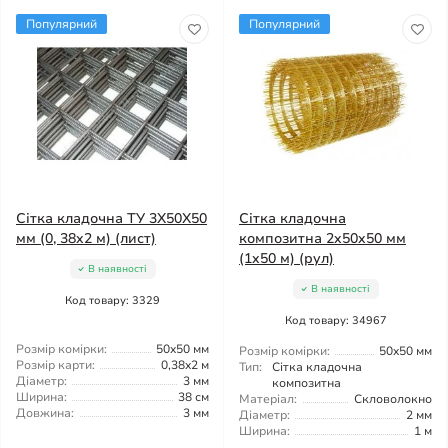
Популярний
Популярний
Сітка кладочна ТУ 3X50X50
Сітка кладочна
мм (0, 38x2 м) (лист)
композитна 2x50x50 мм
(1x50 м) (рул)
В наявності
В наявності
Код товару: 3329
Код товару: 34967
Розмір комірки:
50x50 мм
Розмір комірки:
50x50 мм
Розмір карти:
0,38x2 м
Тип:
Сітка кладочна
Діаметр:
3 мм
композитна
Ширина:
38 см
Матеріал:
Скловолокно
Довжина:
3 мм
Діаметр:
2 мм
Ширина:
1 м