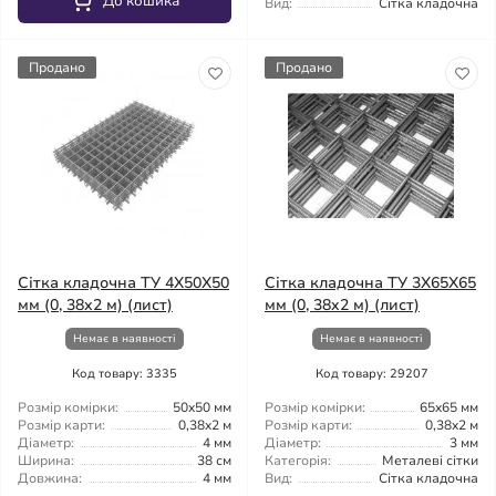
До кошика
Вид:
Сітка кладочна
Продано
Продано
Сітка кладочна ТУ 4X50X50
Сітка кладочна ТУ 3X65X65
мм (0, 38x2 м) (лист)
мм (0, 38x2 м) (лист)
Немає в наявності
Немає в наявності
Код товару: 3335
Код товару: 29207
Розмір комірки:
50x50 мм
Розмір комірки:
65x65 мм
Розмір карти:
0,38x2 м
Розмір карти:
0,38x2 м
Діаметр:
4 мм
Діаметр:
3 мм
Ширина:
38 см
Категорія:
Металеві сітки
Довжина:
4 мм
Вид:
Сітка кладочна