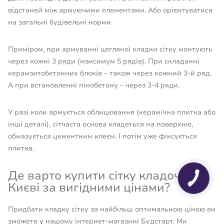
відстаней між армуючими елементами. Або орієнтуватися
на загальні будівельні норми.
Приміром, при армуванні цегляної кладки сітку монтують
через кожні 3 ряди (максимум 5 рядів). При складанні
керамзитобетонних блоків – також через кожний 3-й ряд.
А при встановленні пінобетону – через 3-4 ряди.
У разі коли армується облицювання (керамічна плитка або
інші деталі), сітчаста основа кладеться на поверхню,
обмазується цементним клеєм. І потім уже фіксується
плитка.
Де варто купити сітку кладочну в
Києві за вигідними цінами?
Придбати кладку сітку за найбільш оптимальною ціною ви
зможете у нашому інтернет-магазині Будстарт. Ми