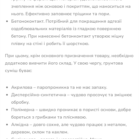
зчеплення між основою і покриттям, що наноситься на
нього. Ефективно заповнює тріщини та пори.
Бетоноконтакт. Потрібний для покращення адгезії
оздоблювальних матеріалів із гладкою поверхнею
бетону. При нанесенні бетонконтакт утворює міцну
плівку на стіні і робить її шорсткою.
При цьому, крім основного призначення товару, необхідно
додатково вивчити його склад. У свою чергу, грунтова
суміш буває:
Акрилова – паропроникна та не має запаху.
Дисперсійно-синтетична – чудово просочує та зміцнює
обробку.
Полімерна – швидко проникає в пористі основи, добре
бореться з грибками та пліснявою.
Алкідна – довго сохне, але чудово працює з металом,
деревом, склом та кахлем.