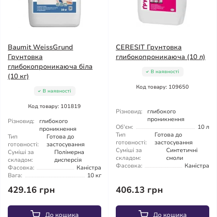
Baumit WeissGrund
CERESIT Грунтовка
Грунтовка
глибокопроникаюча (10 л)
глибокопроникаюча біла
В наявності
(10 кг)
Код товару: 109650
В наявності
Код товару: 101819
Різновид:
глибокого
проникнення
Різновид:
глибокого
Об'єм:
10 л
проникнення
Тип
Готова до
Тип
Готова до
готовності:
застосування
готовності:
застосування
Суміші за
Синтетичні
Суміші за
Полімерна
складом:
смоли
складом:
дисперсія
Фасовка:
Каністра
Фасовка:
Каністра
Вага:
10 кг
429.16 грн
406.13 грн
До кошика
До кошика