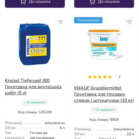
До кошика
До кошика
Популярний
2
Kreisel Tiefgrund 300
Грунтовка для внутрішніх
KNAUF Grundiermittel
робіт (5 л)
Грунтовка для гіпсових
стяжок і штукатурок (10 кг)
В наявності
В наявності
Код товару: 105289
Код товару: 6809
Різновид:
зміцнююча
Об'єм:
5 л
Різновид:
зміцнююча
Тип
Готова до
Об'єм:
10 л
готовності:
застосування