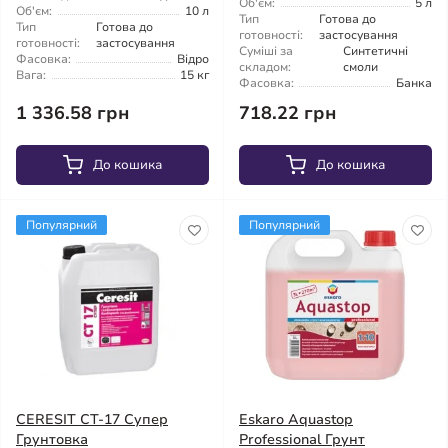
Об'єм:
5 л
Об'єм:
10 л
Тип
Готова до
Тип
Готова до
готовності:
застосування
готовності:
застосування
Суміші за
Синтетичні
Фасовка:
Відро
складом:
смоли
Вага:
15 кг
Фасовка:
Банка
1 336.58 грн
718.22 грн
До кошика
До кошика
Популярний
Популярний
CERESIT CT-17 Супер
Eskaro Aquastop
Грунтовка
Professional Грунт