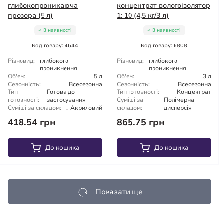
глибокопроникаюча
концентрат вологоізолятор
прозора (5 л)
1: 10 (4,5 кг/3 л)
В наявності
В наявності
Код товару: 4644
Код товару: 6808
Різновид:
глибокого
Різновид:
глибокого
проникнення
проникнення
Об'єм:
5 л
Об'єм:
3 л
Сезонність:
Всесезонна
Сезонність:
Всесезонна
Тип
Готова до
Тип готовності:
Концентрат
готовності:
застосування
Суміші за
Полімерна
Суміші за складом:
Акриловий
складом:
дисперсія
418.54 грн
865.75 грн
До кошика
До кошика
Показати ще