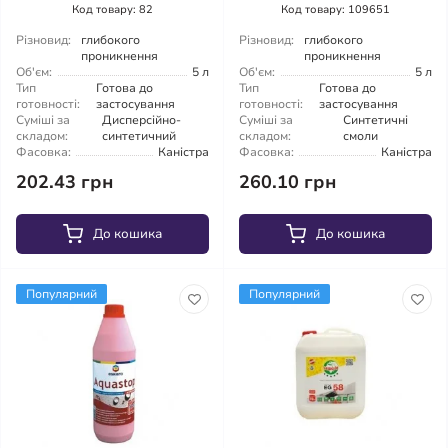
Код товару: 82
Код товару: 109651
Різновид:
глибокого
Різновид:
глибокого
проникнення
проникнення
Об'єм:
5 л
Об'єм:
5 л
Тип
Готова до
Тип
Готова до
готовності:
застосування
готовності:
застосування
Суміші за
Дисперсійно-
Суміші за
Синтетичні
складом:
синтетичний
складом:
смоли
Фасовка:
Каністра
Фасовка:
Каністра
202.43 грн
260.10 грн
До кошика
До кошика
Популярний
Популярний