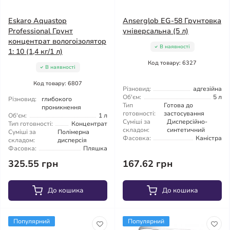
Eskaro Aquastop
Anserglob EG-58 Грунтовка
Professional Грунт
універсальна (5 л)
концентрат вологоізолятор
В наявності
1: 10 (1,4 кг/1 л)
Код товару: 6327
В наявності
Код товару: 6807
Різновид:
адгезійна
Об'єм:
5 л
Різновид:
глибокого
Тип
Готова до
проникнення
готовності:
застосування
Об'єм:
1 л
Суміші за
Дисперсійно-
Тип готовності:
Концентрат
складом:
синтетичний
Суміші за
Полімерна
Фасовка:
Каністра
складом:
дисперсія
Фасовка:
Пляшка
325.55 грн
167.62 грн
До кошика
До кошика
Популярний
Популярний