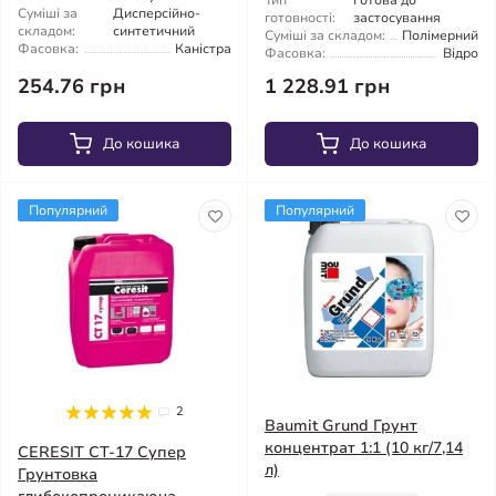
Тип
Готова до
Суміші за
Дисперсійно-
готовності:
застосування
складом:
синтетичний
Суміші за складом:
Полімерний
Фасовка:
Каністра
Фасовка:
Відро
254.76 грн
1 228.91 грн
До кошика
До кошика
Популярний
Популярний
2
Baumit Grund Грунт
концентрат 1:1 (10 кг/7,14
CERESIT CT-17 Супер
л)
Грунтовка