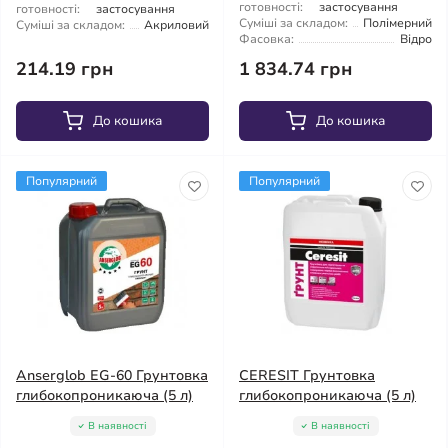
готовності:
застосування
готовності:
застосування
Суміші за складом:
Полімерний
Суміші за складом:
Акриловий
Фасовка:
Відро
214.19 грн
1 834.74 грн
До кошика
До кошика
Популярний
Популярний
Anserglob EG-60 Грунтовка
CERESIT Грунтовка
глибокопроникаюча (5 л)
глибокопроникаюча (5 л)
В наявності
В наявності