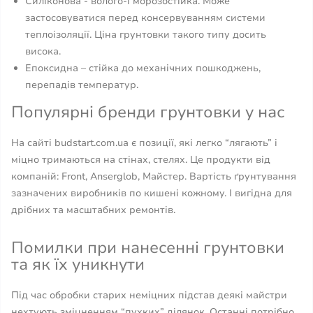
Силіконова - волого-і морозостійка. Може
застосовуватися перед консервуванням системи
теплоізоляції. Ціна грунтовки такого типу досить
висока.
Епоксидна – стійка до механічних пошкоджень,
перепадів температур.
Популярні бренди грунтовки у нас
На сайті budstart.com.ua є позиції, які легко “лягають” і
міцно тримаються на стінах, стелях. Це продукти від
компаній: Front, Anserglob, Майстер. Вартість ґрунтування
зазначених виробників по кишені кожному. І вигідна для
дрібних та масштабних ремонтів.
Помилки при нанесенні грунтовки
та як їх уникнути
Під час обробки старих неміцних підстав деякі майстри
нехтують зміцненням “пухких” ділянок. Останні потрібно