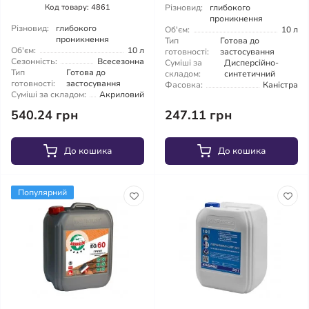
Код товару: 4861
Різновид:
глибокого
проникнення
Різновид:
глибокого
Об'єм:
10 л
проникнення
Тип
Готова до
Об'єм:
10 л
готовності:
застосування
Сезонність:
Всесезонна
Суміші за
Дисперсійно-
Тип
Готова до
складом:
синтетичний
готовності:
застосування
Фасовка:
Каністра
Суміші за складом:
Акриловий
540.24 грн
247.11 грн
До кошика
До кошика
Популярний