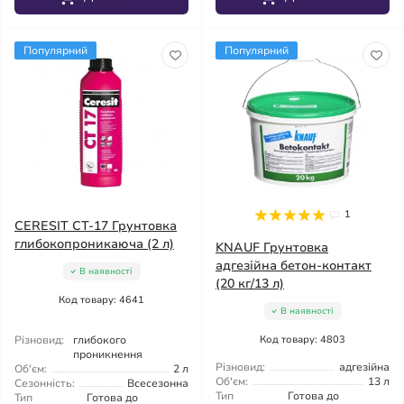
Популярний
Популярний
1
CERESIT CT-17 Грунтовка
глибокопроникаюча (2 л)
KNAUF Грунтовка
адгезійна бетон-контакт
В наявності
(20 кг/13 л)
Код товару: 4641
В наявності
Різновид:
глибокого
Код товару: 4803
проникнення
Різновид:
адгезійна
Об'єм:
2 л
Об'єм:
13 л
Сезонність:
Всесезонна
Тип
Готова до
Тип
Готова до