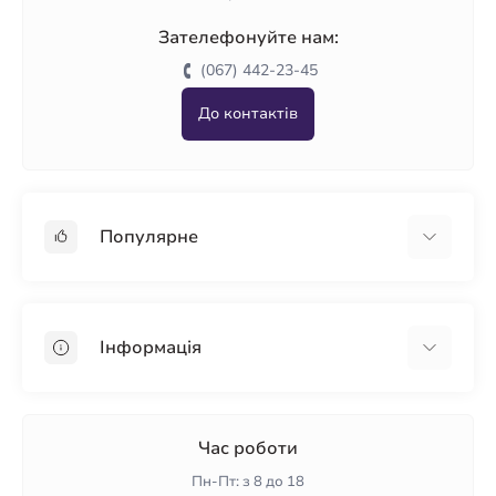
Зателефонуйте нам:
(067) 442-23-45
До контактів
Популярне
Гіпсокартон
OSB
Інформація
Пінопласт
Пінополістирол
Доставка
Мінеральна вата
Оплата
Час роботи
Клей для плитки
Контакти
Пн-Пт: з 8 до 18