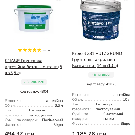
1
Kreisel 331 PUTZGRUND
Грунтовка акрилова
KNAUF Грунтовка
Контактна (14 кг/10 л)
адгезійна бетон-контакт (5
кг/3,5 л)
В наявності
В наявності
Код товару: 41073
Код товару: 4804
Різновид:
адгезійна
Об'єм:
10 л
Різновид:
адгезійна
Тип
Готова до
Об'єм:
3,5 л
готовності:
застосування
Тип
Готова до
Суміші за
Синтетичні
готовності:
застосування
складом:
смоли
Суміші за складом:
Полімерний
Фасовка:
Відро
Фасовка:
Відро
494.97 грн
1 185.78 грн