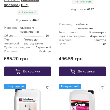
глибокопроникаюча
В наявності
прозора (10 л)
Код товару: 6387
В наявності
Код товару: 4643
Різновид:
глибокого
Різновид:
глибокого
проникнення
проникнення
Тип готовності:
Концентрат
Об'єм:
10 л
Суміші за складом:
Акриловий
Тип
Готова до
Фасовка:
Каністра
готовності:
застосування
Вага:
10 кг
Суміші за складом:
Акриловий
Фасовка:
Каністра
685.20 грн
496.59 грн
До кошика
До кошика
Популярний
Популярний