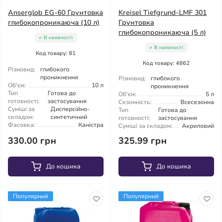
Anserglob EG-60 Грунтовка
Kreisel Tiefgrund-LMF 301
глибокопроникаюча (10 л)
Грунтовка
глибокопроникаюча (5 л)
В наявності
В наявності
Код товару: 81
Код товару: 4862
Різновид:
глибокого
проникнення
Різновид:
глибокого
Об'єм:
10 л
проникнення
Тип
Готова до
Об'єм:
5 л
готовності:
застосування
Сезонність:
Всесезонна
Суміші за
Дисперсійно-
Тип
Готова до
складом:
синтетичний
готовності:
застосування
Фасовка:
Каністра
Суміші за складом:
Акриловий
330.00 грн
325.99 грн
До кошика
До кошика
Популярний
Популярний