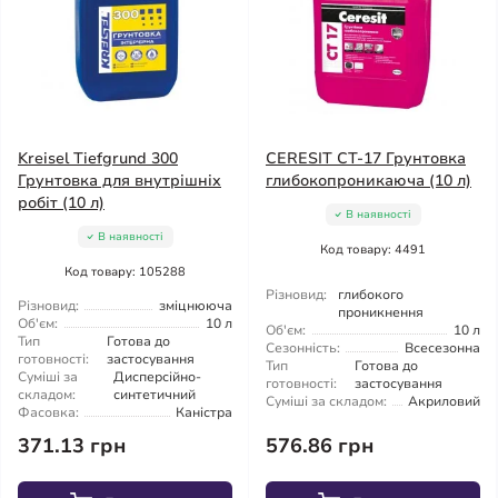
Kreisel Tiefgrund 300
CERESIT CT-17 Грунтовка
Грунтовка для внутрішніх
глибокопроникаюча (10 л)
робіт (10 л)
В наявності
В наявності
Код товару: 4491
Код товару: 105288
Різновид:
глибокого
Різновид:
зміцнююча
проникнення
Об'єм:
10 л
Об'єм:
10 л
Тип
Готова до
Сезонність:
Всесезонна
готовності:
застосування
Тип
Готова до
Суміші за
Дисперсійно-
готовності:
застосування
складом:
синтетичний
Суміші за складом:
Акриловий
Фасовка:
Каністра
371.13 грн
576.86 грн