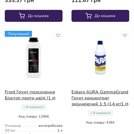
335.37 грн
111.67 грн
До кошика
До кошика
Популярний
Front Грунт-просочення
Eskaro AURA GammaGrund
Біостоп проти цвілі (1 л)
Грунт концентрат
зміцнюючий 1: 5 (1,4 кг/1 л)
В наявності
В наявності
Код товару: 12966
Код товару: 4384
Різновид:
антигрибкова
Об'єм:
1 л