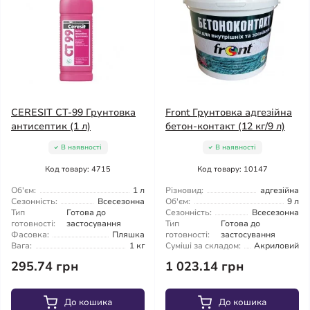
CERESIT CT-99 Грунтовка
Front Грунтовка адгезійна
антисептик (1 л)
бетон-контакт (12 кг/9 л)
В наявності
В наявності
Код товару: 4715
Код товару: 10147
Об'єм:
1 л
Різновид:
адгезійна
Сезонність:
Всесезонна
Об'єм:
9 л
Тип
Готова до
Сезонність:
Всесезонна
готовності:
застосування
Тип
Готова до
Фасовка:
Пляшка
готовності:
застосування
Вага:
1 кг
Суміші за складом:
Акриловий
295.74 грн
1 023.14 грн
До кошика
До кошика