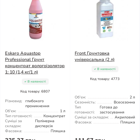
Eskaro Aquastop
Front Грунтовка
Professional Грунт
універсальна (2 л)
концентрат вологоізолятор
В наявності
1: 10 (1,4 кг/1 л)
Код товару: 4773
В наявності
Код товару: 6807
Об'єм:
2 л
Різновид:
глибокого
Сезонність:
Всесезонна
проникнення
Тип
Готова до
Об'єм:
1 л
готовності:
застосування
Тип готовності:
Концентрат
Суміші за складом:
Акриловий
Суміші за
Полімерна
Фасовка:
Пляшка
складом:
дисперсія
Фасовка:
Пляшка