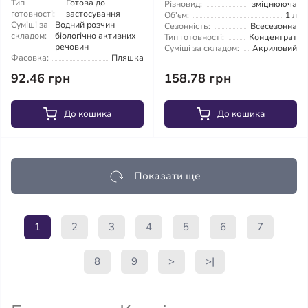
Тип
Готова до
Різновид:
зміцнююча
готовності:
застосування
Об'єм:
1 л
Суміші за
Водний розчин
Сезонність:
Всесезонна
складом:
біологічно активних
Тип готовності:
Концентрат
речовин
Суміші за складом:
Акриловий
Фасовка:
Пляшка
92.46 грн
158.78 грн
До кошика
До кошика
Показати ще
1
2
3
4
5
6
7
8
9
>
>|