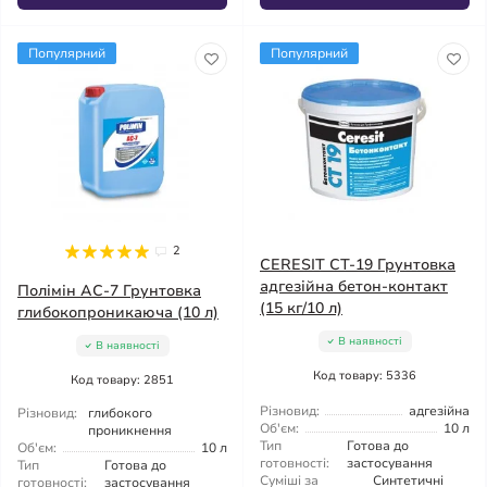
Популярний
Популярний
2
CERESIT CT-19 Грунтовка
адгезійна бетон-контакт
Полімін АС-7 Грунтовка
(15 кг/10 л)
глибокопроникаюча (10 л)
В наявності
В наявності
Код товару: 5336
Код товару: 2851
Різновид:
адгезійна
Різновид:
глибокого
Об'єм:
10 л
проникнення
Тип
Готова до
Об'єм:
10 л
готовності:
застосування
Тип
Готова до
Суміші за
Синтетичні
готовності:
застосування