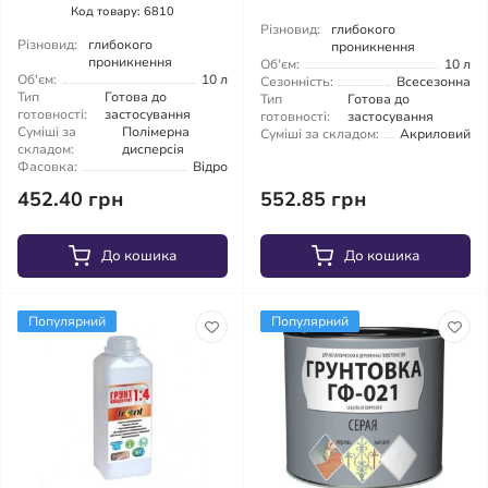
Код товару: 6810
Різновид:
глибокого
Різновид:
глибокого
проникнення
проникнення
Об'єм:
10 л
Об'єм:
10 л
Сезонність:
Всесезонна
Тип
Готова до
Тип
Готова до
готовності:
застосування
готовності:
застосування
Суміші за
Полімерна
Суміші за складом:
Акриловий
складом:
дисперсія
Фасовка:
Відро
452.40 грн
552.85 грн
До кошика
До кошика
Популярний
Популярний