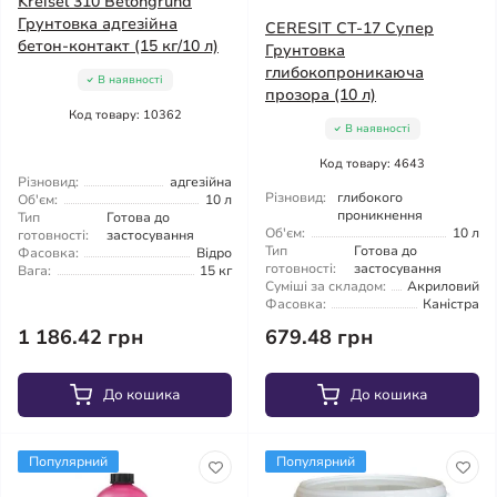
Kreisel 310 Betongrund
Грунтовка адгезійна
CERESIT CT-17 Супер
бетон-контакт (15 кг/10 л)
Грунтовка
глибокопроникаюча
В наявності
прозора (10 л)
Код товару: 10362
В наявності
Код товару: 4643
Різновид:
адгезійна
Різновид:
глибокого
Об'єм:
10 л
проникнення
Тип
Готова до
Об'єм:
10 л
готовності:
застосування
Тип
Готова до
Фасовка:
Відро
готовності:
застосування
Вага:
15 кг
Суміші за складом:
Акриловий
Фасовка:
Каністра
1 186.42 грн
679.48 грн
До кошика
До кошика
Популярний
Популярний