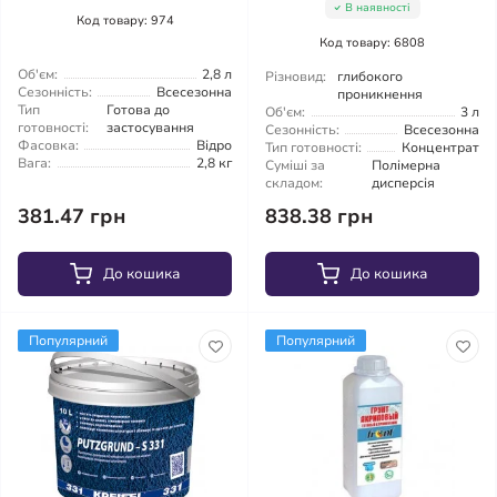
В наявності
Код товару: 974
Код товару: 6808
Об'єм:
2,8 л
Різновид:
глибокого
Сезонність:
Всесезонна
проникнення
Тип
Готова до
Об'єм:
3 л
готовності:
застосування
Сезонність:
Всесезонна
Фасовка:
Відро
Тип готовності:
Концентрат
Вага:
2,8 кг
Суміші за
Полімерна
складом:
дисперсія
381.47 грн
838.38 грн
До кошика
До кошика
Популярний
Популярний