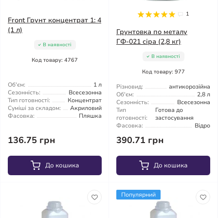
1
Front Грунт концентрат 1: 4
(1 л)
Грунтовка по металу
ГФ-021 сіра (2,8 кг)
В наявності
В наявності
Код товару: 4767
Код товару: 977
Об'єм:
1 л
Різновид:
антикорозійна
Сезонність:
Всесезонна
Об'єм:
2,8 л
Тип готовності:
Концентрат
Сезонність:
Всесезонна
Суміші за складом:
Акриловий
Тип
Готова до
Фасовка:
Пляшка
готовності:
застосування
Фасовка:
Відро
136.75 грн
390.71 грн
До кошика
До кошика
Популярний