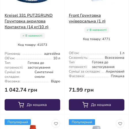
Kreisel 331 PUTZGRUND
Front Грунтовка
Грунтовка акрилова
універсальна (1 л)
Контактна (14 кг/10 л)
В наявності
В наявності
Код товару: 4771
Код товару: 41073
Об'єм:
1 л
Різновид:
адгезійна
Сезонність:
Всесезонна
Об'єм:
10 л
Тип
Готова до
Тип
Готова до
готовності:
застосування
готовності:
застосування
Суміші за складом:
Акриловий
Суміші за
Синтетичні
Фасовка:
Пляшка
складом:
смоли
Фасовка:
Відро
1 042.74 грн
71.99 грн
До кошика
До кошика
Популярний
Популярний