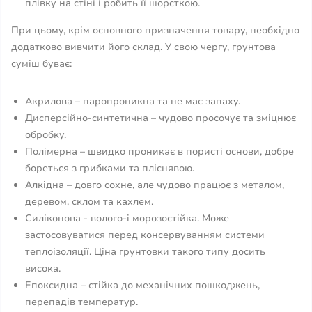
плівку на стіні і робить її шорсткою.
При цьому, крім основного призначення товару, необхідно
додатково вивчити його склад. У свою чергу, грунтова
суміш буває:
Акрилова – паропроникна та не має запаху.
Дисперсійно-синтетична – чудово просочує та зміцнює
обробку.
Полімерна – швидко проникає в пористі основи, добре
бореться з грибками та пліснявою.
Алкідна – довго сохне, але чудово працює з металом,
деревом, склом та кахлем.
Силіконова - волого-і морозостійка. Може
застосовуватися перед консервуванням системи
теплоізоляції. Ціна грунтовки такого типу досить
висока.
Епоксидна – стійка до механічних пошкоджень,
перепадів температур.