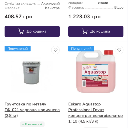
складом:
смоли
Суміші за складом:
Акриловий
Фасовка:
Відро
Фасовка:
Каністра
408.57 грн
1 223.03 грн
До кошика
До кошика
Популярний
Популярний
Грунтовка по металу
Eskaro Aquastop
ГФ-021 червоно-коричнева
Professional Грунт
(2,8 кг)
концентрат вологоізолятор
1: 10 (4,5 кг/3 л)
В наявності