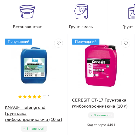
Бетоноконтакт
Грунт-емаль
Грунт
Популярний
Популярний
1
CERESIT CT-17 Грунтовка
глибокопроникаюча (10 л)
KNAUF Tiefengrund
Грунтовка
В наявності
глибокопроникаюча (10 кг)
Код товару: 4491
В наявності