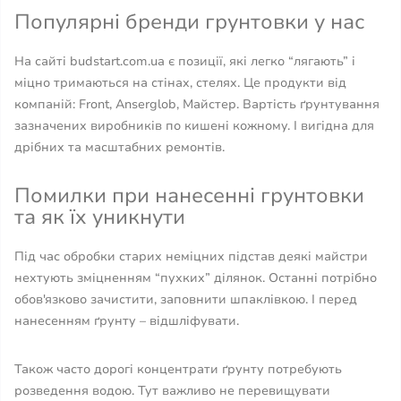
Популярні бренди грунтовки у нас
На сайті budstart.com.ua є позиції, які легко “лягають” і
міцно тримаються на стінах, стелях. Це продукти від
компаній: Front, Anserglob, Майстер. Вартість ґрунтування
зазначених виробників по кишені кожному. І вигідна для
дрібних та масштабних ремонтів.
Помилки при нанесенні грунтовки
та як їх уникнути
Під час обробки старих неміцних підстав деякі майстри
нехтують зміцненням “пухких” ділянок. Останні потрібно
обов'язково зачистити, заповнити шпаклівкою. І перед
нанесенням ґрунту – відшліфувати.
Також часто дорогі концентрати ґрунту потребують
розведення водою. Тут важливо не перевищувати