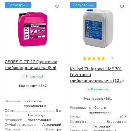
Популярний
Популярний
1
CERESIT CT-17 Грунтовка
глибокопроникаюча (5 л)
Kreisel Tiefgrund-LMF 301
Грунтовка
В наявності
глибокопроникаюча (10 л)
Код товару: 4642
В наявності
Код товару: 4861
Різновид:
глибокого
проникнення
Різновид:
глибокого
Об'єм:
5 л
проникнення
Тип
Готова до
Об'єм:
10 л
готовності:
застосування
Сезонність:
Всесезонна
Суміші за складом:
Акриловий
Тип
Готова до
Фасовка:
Каністра