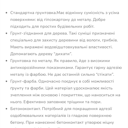
Стандартна грунтовка.Має відмінну сумісність з усіма
поверхнями: від гіпсокартону до металу. Добре
підходить для простих будівельних робіт.
Грунт-з'єднання для дерева. Такі суміші призначені
спеціально для захисту деревини від вологи, грибків.
Мають виражені водовідштовхувальні властивості.
Допомагають дереву “дихати”.
Грунтовка по металу. Як правило, йде з високими
антикорозійними показниками. Гарантує гарну адгезію
металу із фарбою. Не дає останній сильно “стікати”.
Грунт-фарба. Одночасно поєднує в собі можливості
ґрунту та фарби. Цей матеріал удосконалює якість
зчеплення між основою і покриттям, що наноситься на
нього. Ефективно заповнює тріщини та пори.
Бетоноконтакт. Потрібний для покращення адгезії
оздоблювальних матеріалів із гладкою поверхнею
бетону. При нанесенні бетонконтакт утворює міцну