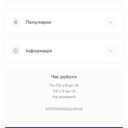
Популярне
Гіпсокартон
OSB
Інформація
Пінопласт
Пінополістирол
Доставка
Мінеральна вата
Оплата
Час роботи
Клей для плитки
Контакти
Пн-Пт: з 8 до 18
Гарантія та повернення
Сб: з 9 до 14
Нд: вихідний
Політика конфіденційності
Про нас
info@budstart.com.ua
Відгуки
Карта сайту