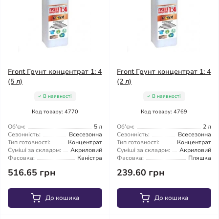
Front Грунт концентрат 1: 4
Front Грунт концентрат 1: 4
(5 л)
(2 л)
В наявності
В наявності
Код товару: 4770
Код товару: 4769
Об'єм:
5 л
Об'єм:
2 л
Сезонність:
Всесезонна
Сезонність:
Всесезонна
Тип готовності:
Концентрат
Тип готовності:
Концентрат
Суміші за складом:
Акриловий
Суміші за складом:
Акриловий
Фасовка:
Каністра
Фасовка:
Пляшка
516.65 грн
239.60 грн
До кошика
До кошика