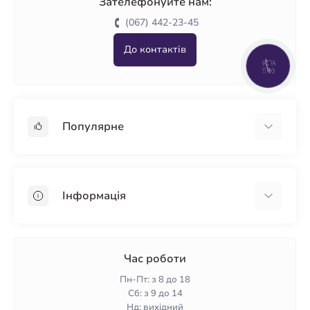
Зателефонуйте нам:
(067) 442-23-45
До контактів
КНОПКА
ЗВ'ЯЗКУ
Популярне
Гіпсокартон
OSB
Інформація
Пінопласт
Пінополістирол
Доставка
Мінеральна вата
Оплата
Час роботи
Клей для плитки
Контакти
Пн-Пт: з 8 до 18
Гарантія та повернення
Сб: з 9 до 14
Нд: вихідний