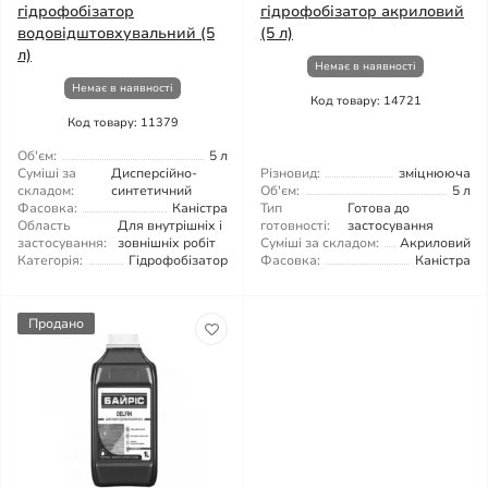
гідрофобізатор
гідрофобізатор акриловий
водовідштовхувальний (5
(5 л)
л)
Немає в наявності
Немає в наявності
Код товару: 14721
Код товару: 11379
Об'єм:
5 л
Суміші за
Дисперсійно-
Різновид:
зміцнююча
складом:
синтетичний
Об'єм:
5 л
Фасовка:
Каністра
Тип
Готова до
Область
Для внутрішніх і
готовності:
застосування
застосування:
зовнішніх робіт
Суміші за складом:
Акриловий
Категорія:
Гідрофобізатор
Фасовка:
Каністра
Продано