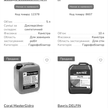
Немає в наявності
Немає в наявності
Код товару: 12378
Код товару: 8607
Об'єм:
5 л
Суміші за
Дисперсійно-
складом:
синтетичний
Фасовка:
Каністра
Об'єм:
10 л
Область
Для зовнішніх
Фасовка:
Каністра
застосування:
робіт
Область застосування:
Для стін
Категорія:
Гідрофобізатор
Категорія:
Гідрофобізатор
Продано
Продано
Coral MasterGidro
Bayris DELFIN