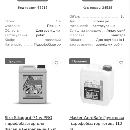
Код товару: 65218
Код товару: 24538
Об'єм:
5 л
Об'єм:
1 л
Тип
Готова до
Фасовка:
Пляшка
готовності:
застосування
Область
Для зовнішніх
Суміші за складом:
Акриловий
застосування:
робіт
Фасовка:
Каністра
Колір:
прозорий
Область
Для внутрішніх і
Категорія:
Гідрофобізатор
застосування:
зовнішніх робіт
Продано
Продано
Sika Sikagard-71 w PRO
Master AeroSafe Грунтовка
гідрофобізатор для
гідрофобізатор готова (10
фасадів Безбарвний (5 л)
л)