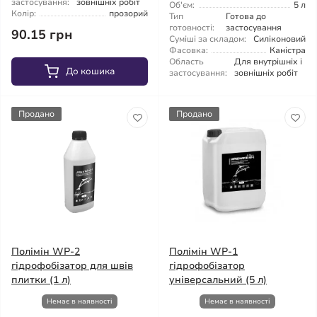
застосування:
зовнішніх робіт
Об'єм:
5 л
Колір:
прозорий
Тип
Готова до
готовності:
застосування
90.15 грн
Суміші за складом:
Силіконовий
Фасовка:
Каністра
Область
Для внутрішніх і
До кошика
застосування:
зовнішніх робіт
Продано
Продано
Полімін WP-2
Полімін WP-1
гідрофобізатор для швів
гідрофобізатор
плитки (1 л)
універсальний (5 л)
Немає в наявності
Немає в наявності