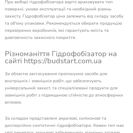
При виборі гідрофобізатора варто враховувати тип
поверхні, умови експлуатації та необхідний рівень
захисту. Гідрофобізатор ціна залежить від складу засобу
та об'єму упаковки. Рекомендується обирати продукцію
перевірених виробників, які гарантують якість та
довговічність захисного покриття.
Різноманіття Гідрофобізатор на
сайті https://budstart.com.ua
За областю застосування пропонуємо засоби для
внутрішніх і зовнішніх робіт, що забезпечують
універсальний захист, та спеціалізовані продукти для
зовнішніх робіт з підвищеною стійкістю до атмосферних
впливів.
За складом представлені акрилові, силіконові та
дисперсійно-синтетичні гідрофобізатори. Кожен тип має
свої переваги: акрилові забезпечують відмінну адгезію,