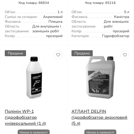
Код товару: 86834
Код товару: 65216
Об'єм:
1 л
Об'єм:
5 л
Суміші за складом:
Акриловий
Фасовка:
Каністра
Фасовка:
Пляшка
Область
Для зовнішніх
Область
Для внутрішніх і
застосування:
робіт
застосування:
зовнішніх робіт
Колір:
прозорий
Колір:
прозорий
Категорія:
Гідрофобізатор
Продано
Продано
Полімін WP-1
АТЛАНТ DELFIN
гідрофобізатор
гідрофобізатор акриловий
універсальний (1 л)
(5 л)
Немає в наявності
Немає в наявності