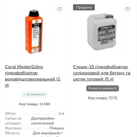
Продано
Coral MasterGidro
Страж-15 гідрофобізатор
гідрофобізатор
силіконовий для бетону та
водовідштовхувальний (1
цегли готовий (5 л)
л)
Немає в наявності
В наявності
Код товару: 7275
Код товару: 11380
Об'єм:
1 л
Суміші за
Дисперсійно-
складом:
синтетичний
Фасовка:
Пляшка
Область
Для внутрішніх і