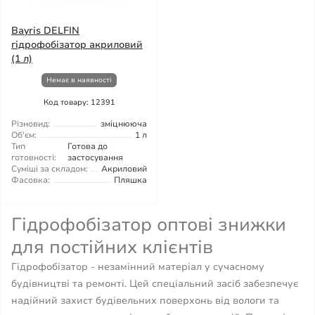
Bayris DELFIN
гідрофобізатор акриловий
(1 л)
Немає в наявності
Код товару: 12391
Різновид:
зміцнююча
Об'єм:
1 л
Тип
Готова до
готовності:
застосування
Суміші за складом:
Акриловий
Фасовка:
Пляшка
Гідрофобізатор оптові знижки
для постійних клієнтів
Гідрофобізатор - незамінний матеріал у сучасному
будівництві та ремонті. Цей спеціальний засіб забезпечує
надійний захист будівельних поверхонь від вологи та