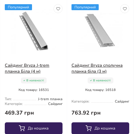
Популярний
Популярний
Сайдинг Bryza J-trem
Сайдинг Bryza сполучна
планка Біла (4 м)
планка біла (3 м)
В наявності
В наявності
Код товару: 16531
Код товару: 16518
Тип:
J-trem планка
Категорія:
Сайдинг
Категорія:
Сайдинг
469.37 грн
763.92 грн
До кошика
До кошика