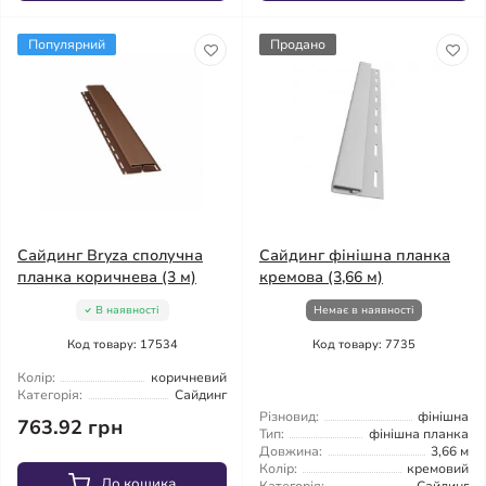
Популярний
Продано
Сайдинг Bryza сполучна
Сайдинг фінішна планка
планка коричнева (3 м)
кремова (3,66 м)
В наявності
Немає в наявності
Код товару: 17534
Код товару: 7735
Колір:
коричневий
Категорія:
Сайдинг
Різновид:
фінішна
763.92 грн
Тип:
фінішна планка
Довжина:
3,66 м
Колір:
кремовий
До кошика