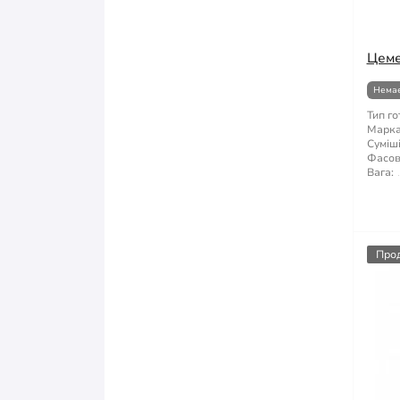
Цеме
Немає
Тип го
Марка 
Суміші
Фасов
Вага:
Про