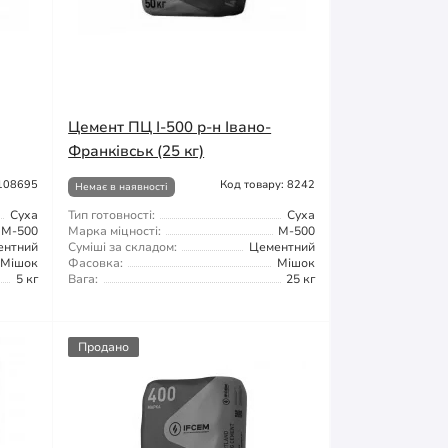
Цемент ПЦ І-500 р-н Івано-
Франківськ (25 кг)
 108695
Код товару: 8242
Немає в наявності
Суха
Тип готовності:
Суха
М-500
Марка міцності:
М-500
ентний
Суміші за складом:
Цементний
Мішок
Фасовка:
Мішок
5 кг
Вага:
25 кг
Продано