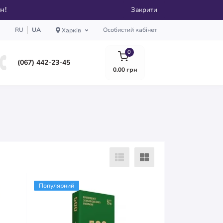
рн!
Закрити
RU
UA
Особистий кабінет
Харків
0
(067) 442-23-45
0.00 грн
Популярний