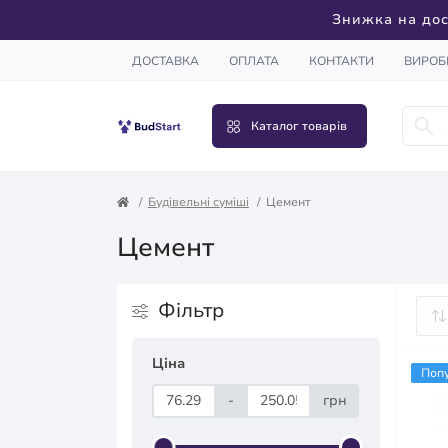
Знижка на дос
ДОСТАВКА
ОПЛАТА
КОНТАКТИ
ВИРОБ
Каталог товарів
Будівельні суміші
Цемент
Цемент
Фільтр
Ціна
Поп
-
грн