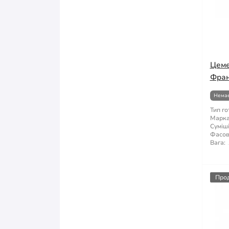
Цеме
Фран
Немає
Тип го
Марка 
Суміші
Фасов
Вага:
Про