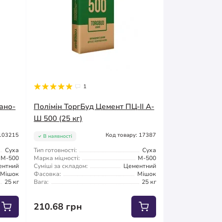
1
ано-
Полімін ТоргБуд Цемент ПЦ-ІІ А-
Ш 500 (25 кг)
 103215
Код товару: 17387
В наявності
Суха
Тип готовності:
Суха
М-500
Марка міцності:
М-500
ентний
Суміші за складом:
Цементний
Мішок
Фасовка:
Мішок
25 кг
Вага:
25 кг
210.68 грн