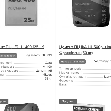
нт ПЦ II/Б-Ш-400 (25 кг)
Цемент ПЦ II/A-Ш-500р н Ів
Франківськ (50 кг)
Код товару: 105799
 в наявності
Код товару:
Немає в наявності
товності:
Суха
міцності:
М-400
Тип готовності:
 за складом:
Цементний
Марка міцності:
ка:
Мішок
Суміші за складом:
Цем
25 кг
Фасовка:
Вага:
дано
Продано