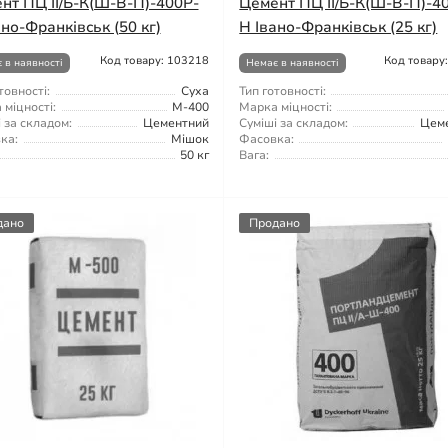
нт ПЦ ІІ/Б-К(Ш-В-П)-400Р-
Цемент ПЦ ІІ/Б-К(Ш-В-П)-4
ано-Франківськ (50 кг)
Н Івано-Франківськ (25 кг)
Код товару: 103218
Код товару
 в наявності
Немає в наявності
товності:
Суха
Тип готовності:
міцності:
М-400
Марка міцності:
 за складом:
Цементний
Суміші за складом:
Цем
ка:
Мішок
Фасовка:
50 кг
Вага:
дано
Продано