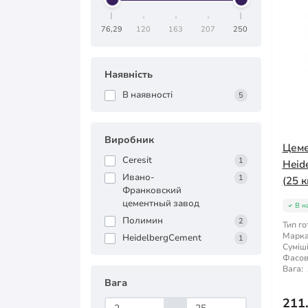
76,29
120
163
207
250
Наявність
В наявності
5
Виробник
Цеме
Ceresit
1
Heid
Ивано-
1
(25 к
Франковский
цементный завод
В н
Полимин
2
Тип го
Марка 
HeidelbergCement
1
Суміші
Фасов
Вага:
Вага
211