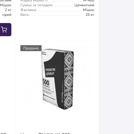
ентний
Марка міцності:
М-400
Мішок
Суміші за складом:
Цементний
2 кг
Фасовка:
Мішок
сірий
Вага:
25 кг
Продано