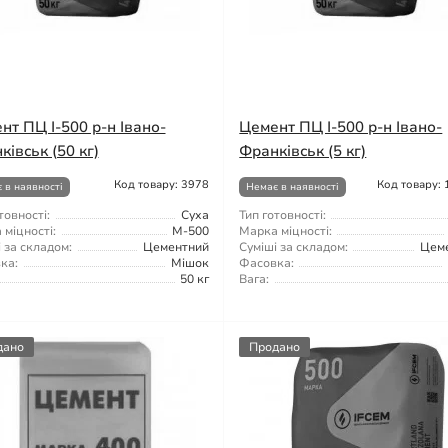
нт ПЦ І-500 р-н Івано-
Цемент ПЦ І-500 р-н Івано-
ківськ (50 кг)
Франківськ (5 кг)
Код товару: 3978
Код товару:
 в наявності
Немає в наявності
товності:
Суха
Тип готовності:
міцності:
М-500
Марка міцності:
 за складом:
Цементний
Суміші за складом:
Цем
ка:
Мішок
Фасовка:
50 кг
Вага:
дано
Продано