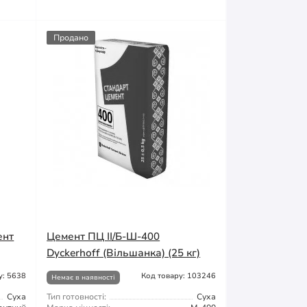
Продано
ент
Цемент ПЦ ІІ/Б-Ш-400
Dyckerhoff (Вільшанка) (25 кг)
у: 5638
Код товару: 103246
Немає в наявності
Суха
Тип готовності:
Суха