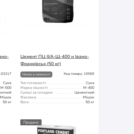
ано-
Цемент ПЦ II/A-Ш-400 н Івано-
Франківськ (50 кг)
 103217
Код товару: 10569
Немає в наявності
Суха
Тип готовності:
Суха
М-500
Марка міцності:
М-400
ентний
Суміші за складом:
Цементний
Мішок
Фасовка:
Мішок
50 кг
Вага:
50 кг
Продано