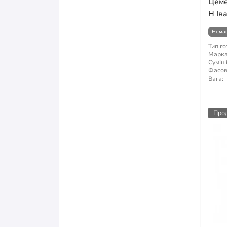
Цеме
Н Ів
Немає
Тип го
Марка 
Суміші
Фасов
Вага:
Про