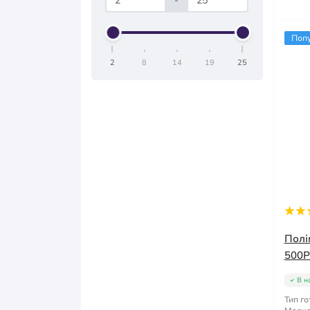
-
Поп
2
8
14
19
25
Полі
500Р 
В н
Тип го