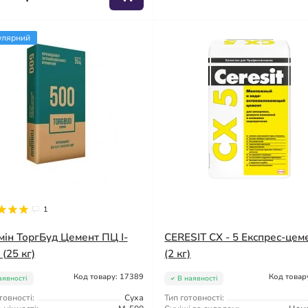
улярний
1
мін ТоргБуд Цемент ПЦ I-
CERESIT CX - 5 Експрес-цем
(25 кг)
(2 кг)
Код товару: 17389
Код товар
аявності
В наявності
товності:
Суха
Тип готовності: