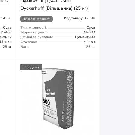
00Р-
Цемент ПЦ ІІ/А-Ш-500
Dyckerhoff (Вільшанка) (25 кг)
: 14158
Код товару: 17394
Немає в наявності
Суха
Тип готовності:
Суха
М-400
Марка міцності:
М-500
ентний
Суміші за складом:
Цементний
Мішок
Фасовка:
Мішок
25 кг
Вага:
25 кг
Продано