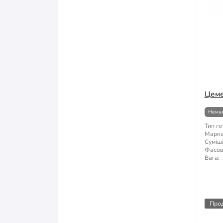
Цеме
Немає
Тип го
Марка 
Суміші
Фасов
Вага:
Про