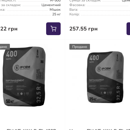
міцності:
М-500
Суміші за складом:
Цем
 за складом:
Цементний
Фасовка:
ка:
Мішок
Вага:
25 кг
Колір:
.22 грн
257.55 грн
дано
Продано