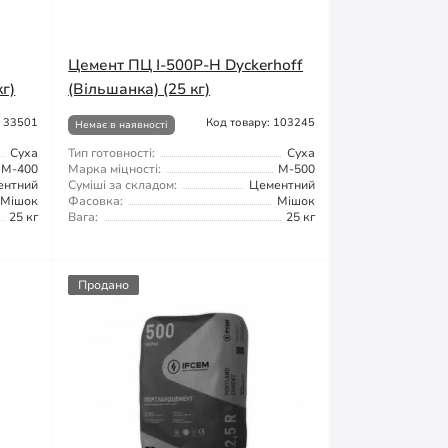
Цемент ПЦ І-500Р-Н Dyckerhoff
кг)
(Вільшанка) (25 кг)
: 33501
Код товару: 103245
Немає в наявності
Суха
Тип готовності:
Суха
М-400
Марка міцності:
М-500
ентний
Суміші за складом:
Цементний
Мішок
Фасовка:
Мішок
25 кг
Вага:
25 кг
Продано