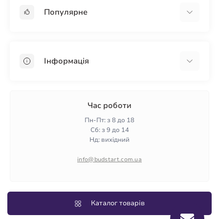
Популярне
Гіпсокартон
OSB
Інформація
Пінопласт
Пінополістирол
Доставка
Мінеральна вата
Оплата
Час роботи
Клей для плитки
Контакти
Пн-Пт: з 8 до 18
Гарантія та повернення
Сб: з 9 до 14
Нд: вихідний
Політика конфіденційності
Про нас
info@budstart.com.ua
Відгуки
Карта сайту
Виробники
Каталог товарів