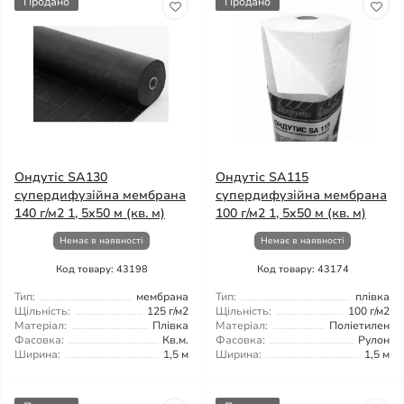
Продано
Продано
Ондутіс SA130
Ондутіс SA115
супердифузійна мембрана
супердифузійна мембрана
140 г/м2 1, 5x50 м (кв. м)
100 г/м2 1, 5x50 м (кв. м)
Немає в наявності
Немає в наявності
Код товару: 43198
Код товару: 43174
Тип:
мембрана
Тип:
плівка
Щільність:
125 г/м2
Щільність:
100 г/м2
Матеріал:
Плівка
Матеріал:
Поліетилен
Фасовка:
Кв.м.
Фасовка:
Рулон
Ширина:
1,5 м
Ширина:
1,5 м