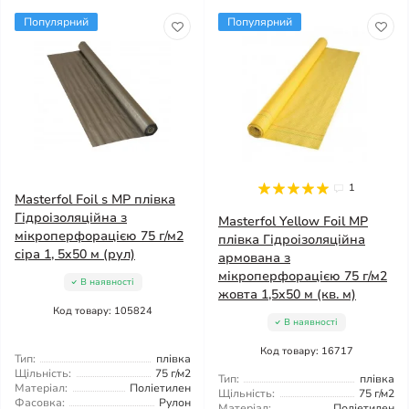
Популярний
Популярний
1
Masterfol Foil s MP плівка
Гідроізоляційна з
Masterfol Yellow Foil MP
мікроперфорацією 75 г/м2
плівка Гідроізоляційна
сіра 1, 5x50 м (рул)
армована з
мікроперфорацією 75 г/м2
В наявності
жовта 1,5x50 м (кв. м)
Код товару: 105824
В наявності
Код товару: 16717
Тип:
плівка
Щільність:
75 г/м2
Тип:
плівка
Матеріал:
Поліетилен
Щільність:
75 г/м2
Фасовка:
Рулон
Матеріал:
Поліетилен