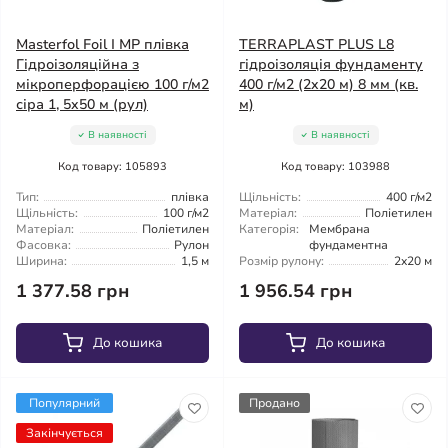
Masterfol Foil I MP плівка
TERRAPLAST PLUS L8
Гідроізоляційна з
гідроізоляція фундаменту
мікроперфорацією 100 г/м2
400 г/м2 (2x20 м) 8 мм (кв.
сіра 1, 5x50 м (рул)
м)
В наявності
В наявності
Код товару: 105893
Код товару: 103988
Тип:
плівка
Щільність:
400 г/м2
Щільність:
100 г/м2
Матеріал:
Поліетилен
Матеріал:
Поліетилен
Категорія:
Мембрана
Фасовка:
Рулон
фундаментна
Ширина:
1,5 м
Розмір рулону:
2x20 м
1 377.58 грн
1 956.54 грн
До кошика
До кошика
Популярний
Продано
Закінчується