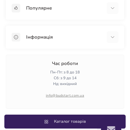
Популярне
Гіпсокартон
OSB
Інформація
Пінопласт
Пінополістирол
Доставка
Мінеральна вата
Оплата
Час роботи
Клей для плитки
Контакти
Пн-Пт: з 8 до 18
Гарантія та повернення
Сб: з 9 до 14
Нд: вихідний
Політика конфіденційності
Про нас
info@budstart.com.ua
Відгуки
Карта сайту
Виробники
Каталог товарів