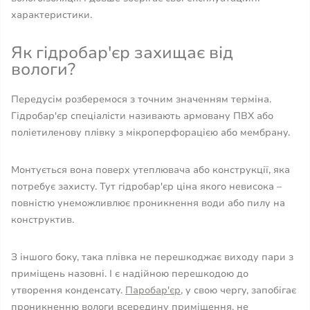
характеристики.
Як гідробар'єр захищає від
вологи?
Передусім розберемося з точним значенням терміна.
Гідробар'єр спеціалісти називають армовану ПВХ або
поліетиленову плівку з мікроперфорацією або мембрану.
Монтується вона поверх утеплювача або конструкції, яка
потребує захисту. Тут гідробар'єр ціна якого невисока –
повністю унеможливлює проникнення води або пилу на
конструктив.
З іншого боку, така плівка не перешкоджає виходу пари з
приміщень назовні. І є надійною перешкодою до
утворення конденсату.
Паробар'єр
, у свою чергу, запобігає
проникненню вологи всередину приміщення, не