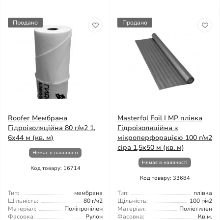
Продано
Продано
Roofer Мембрана
Masterfol Foil I MP плівка
Гідроізоляційна 80 г/м2 1,
Гідроізоляційна з
6x44 м (кв. м)
мікроперфорацією 100 г/м2
сіра 1,5x50 м (кв. м)
Немає в наявності
Немає в наявності
Код товару: 16714
Код товару: 33684
Тип:
мембрана
Тип:
плівка
Щільність:
80 г/м2
Щільність:
100 г/м2
Матеріал:
Поліпропілен
Матеріал:
Поліетилен
Фасовка:
Рулон
Фасовка:
Кв.м.