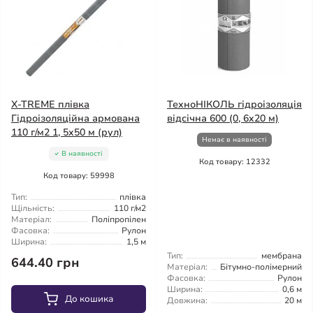
X-TREME плівка
ТехноНІКОЛЬ гідроізоляція
Гідроізоляційна армована
відсічна 600 (0, 6x20 м)
110 г/м2 1, 5x50 м (рул)
Немає в наявності
В наявності
Код товару: 12332
Код товару: 59998
Тип:
плівка
Щільність:
110 г/м2
Матеріал:
Поліпропілен
Фасовка:
Рулон
Ширина:
1,5 м
Тип:
мембрана
644.40 грн
Матеріал:
Бітумно-полімерний
Фасовка:
Рулон
Ширина:
0,6 м
До кошика
Довжина:
20 м