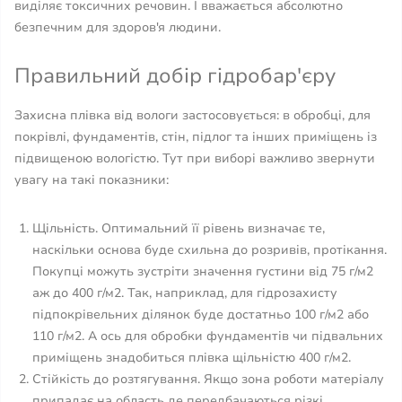
виділяє токсичних речовин. І вважається абсолютно
безпечним для здоров'я людини.
Правильний добір гідробар'єру
Захисна плівка від вологи застосовується: в обробці, для
покрівлі, фундаментів, стін, підлог та інших приміщень із
підвищеною вологістю. Тут при виборі важливо звернути
увагу на такі показники:
Щільність. Оптимальний її рівень визначає те,
наскільки основа буде схильна до розривів, протікання.
Покупці можуть зустріти значення густини від 75 г/м2
аж до 400 г/м2. Так, наприклад, для гідрозахисту
підпокрівельних ділянок буде достатньо 100 г/м2 або
110 г/м2. А ось для обробки фундаментів чи підвальних
приміщень знадобиться плівка щільністю 400 г/м2.
Стійкість до розтягування. Якщо зона роботи матеріалу
припадає на область де передбачаються різкі