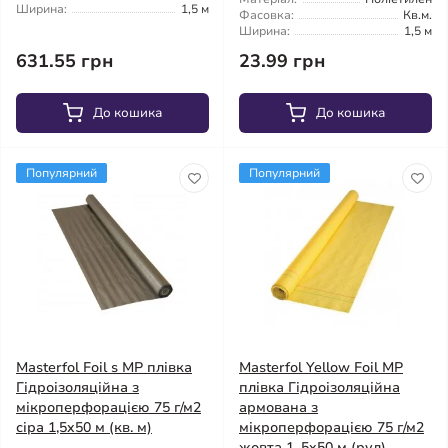
Ширина:
1,5 м
Фасовка:
Кв.м.
Ширина:
1,5 м
631.55 грн
23.99 грн
До кошика
До кошика
Популярний
Популярний
Masterfol Foil s MP плівка
Masterfol Yellow Foil MP
Гідроізоляційна з
плівка Гідроізоляційна
мікроперфорацією 75 г/м2
армована з
сіра 1,5x50 м (кв. м)
мікроперфорацією 75 г/м2
жовта 1, 5x50 м (рул)