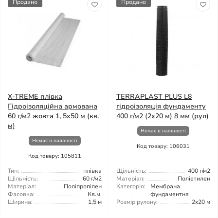
Продано
Продано
X-TREME плівка
TERRAPLAST PLUS L8
Гідроізоляційна армована
гідроізоляція фундаменту
60 г/м2 жовта 1, 5x50 м (кв.
400 г/м2 (2x20 м) 8 мм (рул)
м)
Немає в наявності
Немає в наявності
Код товару: 106031
Код товару: 105811
Тип:
плівка
Щільність:
400 г/м2
Щільність:
60 г/м2
Матеріал:
Поліетилен
Матеріал:
Поліпропілен
Категорія:
Мембрана
Фасовка:
Кв.м.
фундаментна
Ширина:
1,5 м
Розмір рулону:
2x20 м