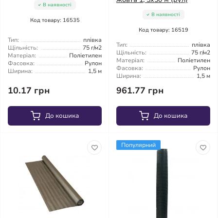
В наявності
В наявності
Код товару: 16535
Код товару: 16519
Тип:
плівка
Тип:
плівка
Щільність:
75 г/м2
Щільність:
75 г/м2
Матеріал:
Поліетилен
Матеріал:
Поліетилен
Фасовка:
Рулон
Фасовка:
Рулон
Ширина:
1,5 м
Ширина:
1,5 м
10.17 грн
961.77 грн
До кошика
До кошика
Популярний