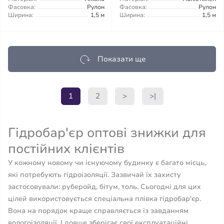
Фасовка:
Рулон
Фасовка:
Рулон
Ширина:
1,5 м
Ширина:
1,5 м
Показати ще
1
2
>
>|
Гідробар'єр оптові знижки для
постійних клієнтів
У кожному новому чи існуючому будинку є багато місць,
які потребують гідроізоляції. Зазвичай їх захисту
застосовували: руберойд, бітум, толь. Сьогодні для цих
цілей використовується спеціальна плівка гідробар'єр.
Вона на порядок краще справляється із завданням
вологоізоляції. І довше зберігає свої експлуатаційні