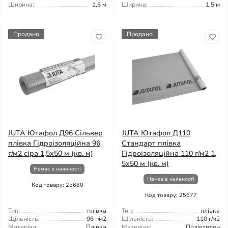
Ширина:
1,6 м
Ширина:
1,5 м
Продано
Продано
JUTA Ютафол Д96 Сільвер
JUTA Ютафол Д110
плівка Гідроізоляційна 96
Стандарт плівка
г/м2 сіра 1,5x50 м (кв. м)
Гідроізоляційна 110 г/м2 1,
5x50 м (кв. м)
Немає в наявності
Немає в наявності
Код товару: 25680
Код товару: 25677
Тип:
плівка
Тип:
плівка
Щільність:
96 г/м2
Щільність:
110 г/м2
Матеріал:
Плівка
Матеріал:
Поліетилен