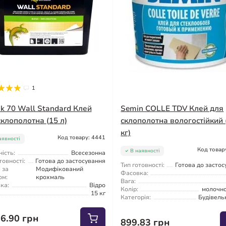
1
ik 70 Wall Standard Клей
Semin COLLE TDV Клей для
склополотна (15 л)
склополотна вологостійкий 
кг)
Код товару: 4441
аявності
Код товар
В наявності
ість:
Всесезонна
товності:
Готова до застосування
Тип готовності:
Готова до засто
 за
Модифікований
Фасовка:
ом:
крохмаль
Вага:
ка:
Відро
Колір:
молочно
15 кг
Категорія:
Будівель
56.90 грн
899.83 грн