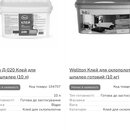
 Д-020 Клей для
Wellton Клей для склополот
шпалер (10 л)
шпалер готовий (10 кг)
Код товару: 104707
Код товар
 в наявності
Немає в наявності
10 л
Тип готовності:
Готова до засто
товності:
Готова до застосування
Фасовка:
ка:
Відро
Вага:
рія:
Клей для склополотна
Категорія:
Клей для склоп