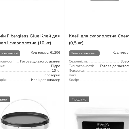
мін Fiberglass Glue Клей для
Клей для склополотна Спек
ер і склополотна (10 кг)
(0,5 кг)
Код товару: 61206
Код товар
 в наявності
Немає в наявності
товності:
Готова до застосування
Сезонність:
Всес
ка:
Відро
Тип готовності:
Готова до засто
10 кг
Фасовка:
прозорий
Вага:
рія:
Клей для шпалер
Колір:
дано
Продано