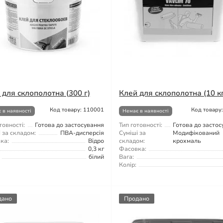
 для склополотна (300 г)
Клей для склополотна (10 к
Код товару: 110001
Код товару
 в наявності
Немає в наявності
товності:
Готова до застосування
Тип готовності:
Готова до засто
 за складом:
ПВА-дисперсія
Суміші за
Модифікований
ка:
Відро
складом:
крохмаль
0,3 кг
Фасовка:
білий
Вага:
Колір:
дано
Продано