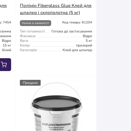
 для
Полімін Fiberglass Glue Клей для
шпалер і склополотна (5 кг)
у: 7454
Код товару: 61204
Немає в наявності
езонна
Тип готовності:
Готова до застосування
сування
Фасовка:
Відро
Відро
Вага:
5 кг
15 кг
Колір:
прозорий
білий
Категорія:
Клей для шпалер
Продано