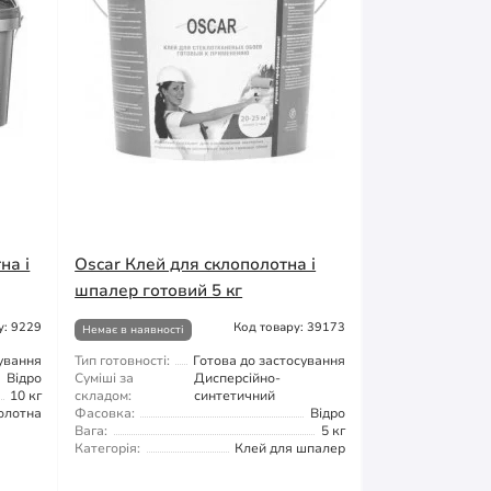
на і
Oscar Клей для склополотна і
шпалер готовий 5 кг
у: 9229
Код товару: 39173
Немає в наявності
сування
Тип готовності:
Готова до застосування
Відро
Суміші за
Дисперсійно-
10 кг
складом:
синтетичний
олотна
Фасовка:
Відро
Вага:
5 кг
Категорія:
Клей для шпалер