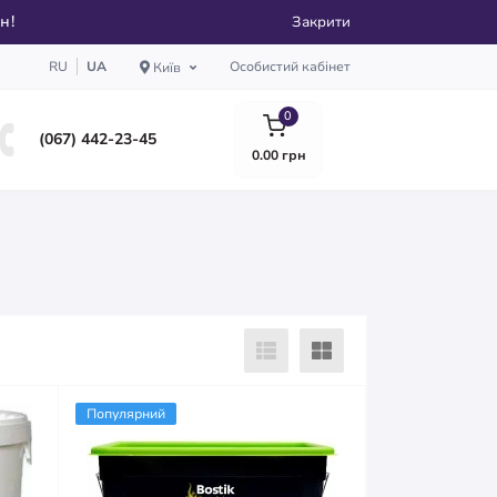
рн!
Закрити
RU
UA
Особистий кабінет
Київ
0
(067) 442-23-45
0.00 грн
Популярний