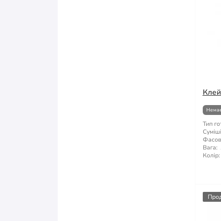
Клей
Немає
Тип го
Суміші
Фасов
Вага:
Колір:
Про