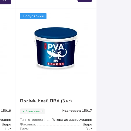
Популярний
Полімін Клей ПВА (3 кг)
: 15019
Код товару: 15017
В наявності
сування
Тип готовності:
Готова до застосування
Відро
Фасовка:
Відро
1 кг
Вага:
3 кг