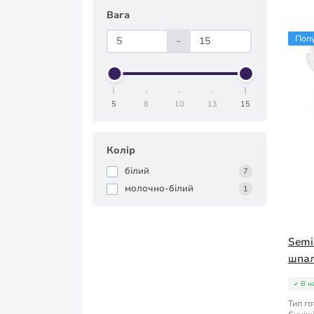
Вага
Поп
-
5
8
10
13
15
Колір
білий
7
молочно-білий
1
Semi
шпал
В н
Тип го