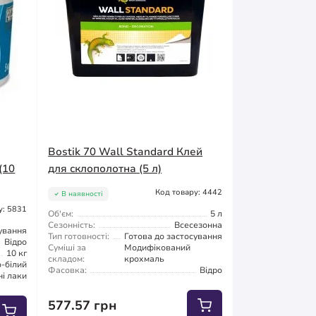
Bostik 70 Wall Standard Клей
(10
для склополотна (5 л)
Код товару: 4442
В наявності
у: 5831
Об'єм:
5 л
Сезонність:
Всесезонна
сування
Тип готовності:
Готова до застосування
Відро
Суміші за
Модифікований
10 кг
складом:
крохмаль
-білий
Фасовка:
Відро
ні лаки
577.57 грн