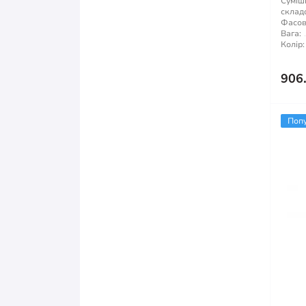
Суміші
склад
Фасов
Вага:
Колір:
906
Поп