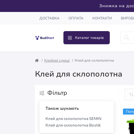
Знижка на дос
ДОСТАВКА
ОПЛАТА
КОНТАКТИ
ВИРОБ
Каталог товарів
Клейові суміші
Клей для склополотна
Клей для склополотна
Фільтр
Також шукають
Поп
Клей для склополотна SEMIN
Клей для склополотна Bostik