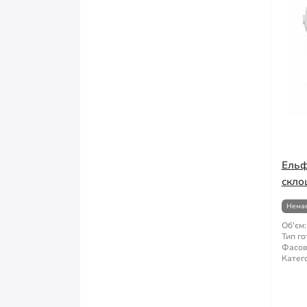
Ельф
скло
Немає
Об'єм:
Тип го
Фасов
Катего