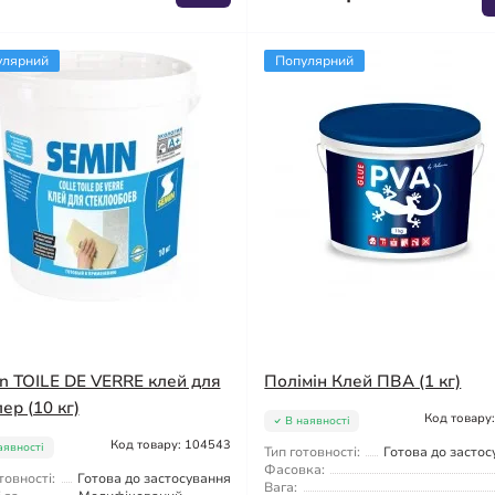
улярний
Популярний
n TOILE DE VERRE клей для
Полімін Клей ПВА (1 кг)
ер (10 кг)
Код товару
В наявності
Код товару: 104543
аявності
Тип готовності:
Готова до засто
Фасовка:
товності:
Готова до застосування
Вага: