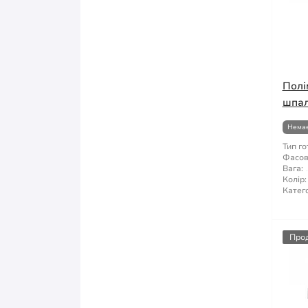
Полі
шпал
Немає
Тип го
Фасов
Вага:
Колір:
Катего
Про