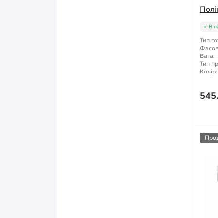
Полі
В н
Тип го
Фасов
Вага:
Тип п
Колір:
545
Про