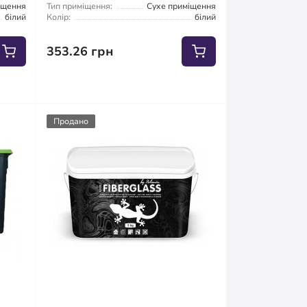
іщення
Тип приміщення:
Сухе приміщення
білий
Колір:
білий
353.26 грн
Продано