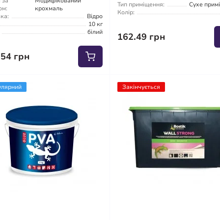
 за
Модифікований
Тип приміщення:
Сухе прим
ом:
крохмаль
Колір:
ка:
Відро
10 кг
білий
162.49 грн
.54 грн
улярний
Закінчується