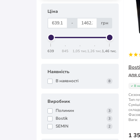
Ціна
-
грн
639
845
1,05 тис.
1,26 тис.
1,46 тис.
Bost
Наявність
для 
В наявності
8
В н
Сезонн
Тип го
Виробник
Суміші
склад
Полимин
3
Фасов
Bostik
3
Вага:
SEMIN
2
1 3