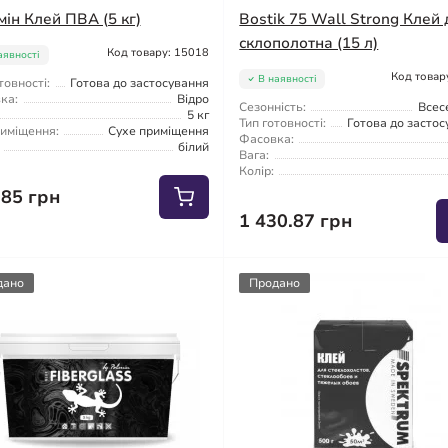
мін Клей ПВА (5 кг)
Bostik 75 Wall Strong Клей
склополотна (15 л)
Код товару: 15018
аявності
Код товар
В наявності
товності:
Готова до застосування
ка:
Відро
Сезонність:
Всес
5 кг
Тип готовності:
Готова до засто
риміщення:
Сухе приміщення
Фасовка:
білий
Вага:
Колір:
.85 грн
1 430.87 грн
дано
Продано