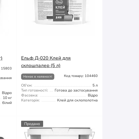
г)
Ельф Д-020 Клей для
склошпалер (5 л)
: 15803
Код товару: 104460
Немає в наявності
сування
Об'єм:
5 л
Тип готовності:
Готова до застосування
Відро
Фасовка:
Відро
10 кг
Категорія:
Клей для склополотна
білий
Продано