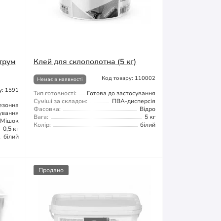
трум
Клей для склополотна (5 кг)
Код товару: 110002
Немає в наявності
у: 1591
Тип готовності:
Готова до застосування
Суміші за складом:
ПВА-дисперсія
езонна
Фасовка:
Відро
сування
Вага:
5 кг
Мішок
Колір:
білий
0,5 кг
білий
Продано