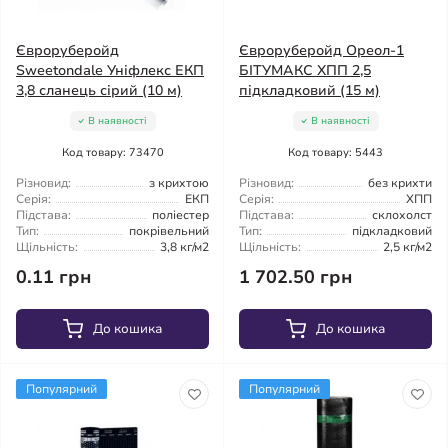
Євроруберойд
Євроруберойд Ореол-1
Sweetondale Уніфлекс ЕКП
БІТУМАКС ХПП 2,5
3,8 сланець сірий (10 м)
підкладковий (15 м)
В наявності
В наявності
Код товару: 73470
Код товару: 5443
Різновид:
з крихтою
Різновид:
без крихти
Серія:
ЕКП
Серія:
ХПП
Підстава:
поліестер
Підстава:
склохолст
Тип:
покрівельний
Тип:
підкладковий
Щільність:
3,8 кг/м2
Щільність:
2,5 кг/м2
0.11 грн
1 702.50 грн
До кошика
До кошика
Популярний
Популярний