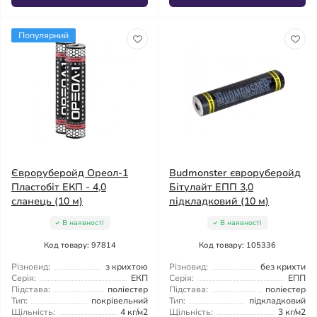
Популярний
Євроруберойд Ореол-1
Budmonster євроруберойд
Пластобіт ЕКП - 4,0
Бітулайт ЕПП 3,0
сланець (10 м)
підкладковий (10 м)
В наявності
В наявності
Код товару: 97814
Код товару: 105336
Різновид:
з крихтою
Різновид:
без крихти
Серія:
ЕКП
Серія:
ЕПП
Підстава:
поліестер
Підстава:
поліестер
Тип:
покрівельний
Тип:
підкладковий
Щільність:
4 кг/м2
Щільність:
3 кг/м2