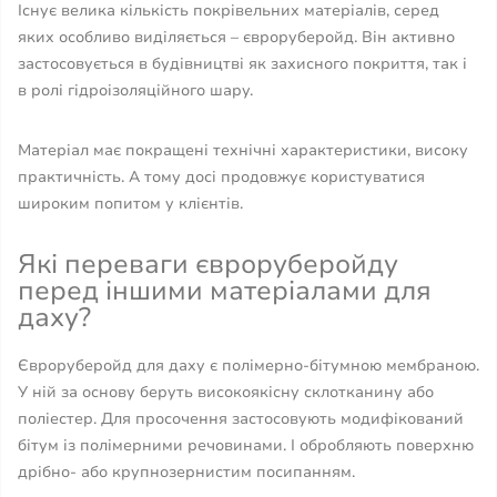
Існує велика кількість покрівельних матеріалів, серед
яких особливо виділяється – євроруберойд. Він активно
застосовується в будівництві як захисного покриття, так і
в ролі гідроізоляційного шару.
Матеріал має покращені технічні характеристики, високу
практичність. А тому досі продовжує користуватися
широким попитом у клієнтів.
Які переваги євроруберойду
перед іншими матеріалами для
даху?
Євроруберойд для даху є полімерно-бітумною мембраною.
У ній за основу беруть високоякісну склотканину або
поліестер. Для просочення застосовують модифікований
бітум із полімерними речовинами. І обробляють поверхню
дрібно- або крупнозернистим посипанням.