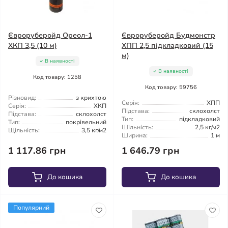
Євроруберойд Ореол-1
Євроруберойд Будмонстр
ХКП 3,5 (10 м)
ХПП 2,5 підкладковий (15
м)
В наявності
В наявності
Код товару: 1258
Код товару: 59756
Різновид:
з крихтою
Серія:
ХПП
Серія:
ХКП
Підстава:
склохолст
Підстава:
склохолст
Тип:
підкладковий
Тип:
покрівельний
Щільність:
2,5 кг/м2
Щільність:
3,5 кг/м2
Ширина:
1 м
1 117.86 грн
1 646.79 грн
До кошика
До кошика
Популярний