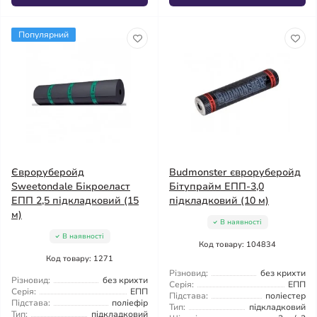
Популярний
Євроруберойд
Budmonster євроруберойд
Sweetondale Бікроеласт
Бітупрайм ЕПП-3,0
ЕПП 2,5 підкладковий (15
підкладковий (10 м)
м)
В наявності
В наявності
Код товару: 104834
Код товару: 1271
Різновид:
без крихти
Різновид:
без крихти
Серія:
ЕПП
Серія:
ЕПП
Підстава:
поліестер
Підстава:
поліефір
Тип:
підкладковий
Тип:
підкладковий