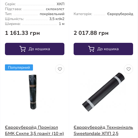
Серія:
ХКП
Підстава:
склохолст
Тип:
покрівельний
Категорія:
Євроруберойд
Щільність:
3,5 кг/м2
Ширина:
1 м
1 161.33 грн
2 017.88 грн
До кошика
До кошика
Популярний
Євроруберойд Промізол
Євроруберойд Техноніколь
БМК Схкпе 3,5 граніт (10 м)
Sweetondale ХПП 2,5