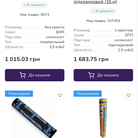
підкладковий (15 м)
В наявності
В наявності
Код товару: 8073
Код товару: 107453
Різновид:
без крихти
Різновид:
з крихтою
Серія:
БМК
Серія:
ХПП
Підстава:
склохолст
Підстава:
склохолст
Тип:
покрівельний
Тип:
підкладковий
Щільність:
3,5 кг/м2
Щільність:
2,5 кг/м2
1 015.03 грн
1 683.75 грн
До кошика
До кошика
Популярний
Популярний