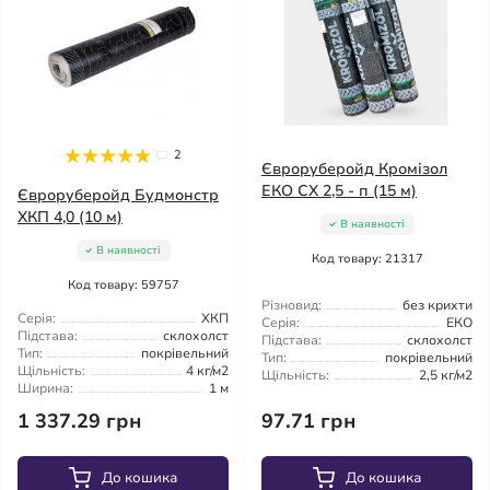
2
Євроруберойд Кромізол
ЕКО СХ 2,5 - п (15 м)
Євроруберойд Будмонстр
ХКП 4,0 (10 м)
В наявності
В наявності
Код товару: 21317
Код товару: 59757
Різновид:
без крихти
Серія:
ХКП
Серія:
ЕКО
Підстава:
склохолст
Підстава:
склохолст
Тип:
покрівельний
Тип:
покрівельний
Щільність:
4 кг/м2
Щільність:
2,5 кг/м2
Ширина:
1 м
1 337.29 грн
97.71 грн
До кошика
До кошика