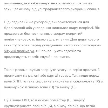
посипання, яке забезпечує зносостійкість покриттю. І
захищає основу від ультрафіолетового випромінювання.
Підкладковий же руберойд використовується для
гідроізоляції або укладання нижнього шару покрівлі. Він
продається без посипання, а зверху покритий
поліетиленовою плівкою від злипання. Для додаткового
захисту основи перед укладанням часто використовують
бітумні праймери
, які покращують адгезію та
продовжують термін служби покриття.
Також рекомендуємо звернути увагу на серію продукції,
прописану на рулоні або картці товару. Так, якщо перед
вами ХПП, то така сировина виконана зі склополотна (Х) з
полімерною плівкою зовні (П) та внизу (П).
Ну а якщо ЕКП, то в основі поліестер (Е), зверху
крупнозерниста посипка (К), а внизу плівка, що легко