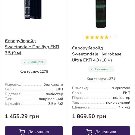
1
Євроруберойд
Sweetondale Полібуд ЕКП
Євроруберойд
3,5 (9 м)
Sweetondale Hydrobase
Ultra ЕКП 4,0 (10 м)
В наявності
В наявності
Код товару: 1278
Код товару: 1274
Різновид:
без крихти
Різновид:
з крихтою
Серія:
ЕКП
Серія:
ЕКП
Підстава:
поліестер
Підстава:
поліестер
Тип:
покрівельний
Тип:
покрівельний
Щільність:
3,5 кг/м2
Щільність:
4 кг/м2
1 455.29 грн
1 869.50 грн
До кошика
До кошика