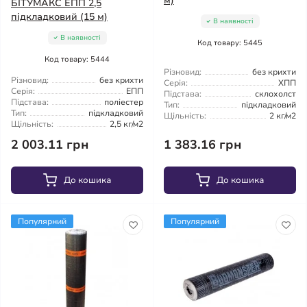
м)
БІТУМАКС ЕПП 2,5
підкладковий (15 м)
В наявності
В наявності
Код товару: 5445
Код товару: 5444
Різновид:
без крихти
Різновид:
без крихти
Серія:
ХПП
Серія:
ЕПП
Підстава:
склохолст
Підстава:
поліестер
Тип:
підкладковий
Тип:
підкладковий
Щільність:
2 кг/м2
Щільність:
2,5 кг/м2
2 003.11 грн
1 383.16 грн
До кошика
До кошика
Популярний
Популярний