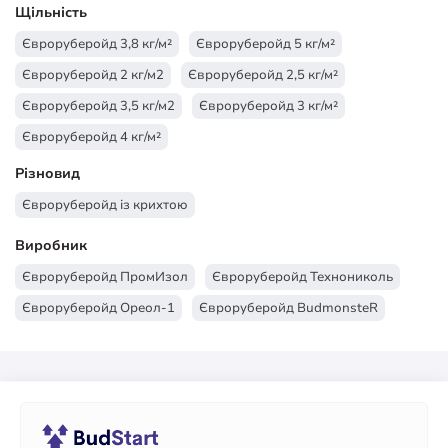
Щільність
Євроруберойд 3,8 кг/м²
Євроруберойд 5 кг/м²
Євроруберойд 2 кг/м2
Євроруберойд 2,5 кг/м²
Євроруберойд 3,5 кг/м2
Євроруберойд 3 кг/м²
Євроруберойд 4 кг/м²
Різновид
Євроруберойд із крихтою
Виробник
Євроруберойд ПромИзол
Євроруберойд Технониколь
Євроруберойд Ореол-1
Євроруберойд BudmonsteR