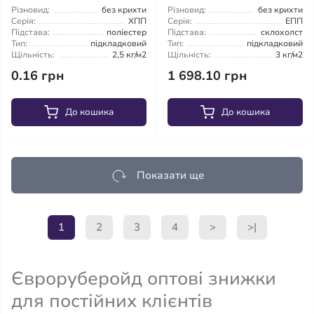
Різновид:
без крихти
Різновид:
без крихти
Серія:
ХПП
Серія:
ЕПП
Підстава:
поліестер
Підстава:
склохолст
Тип:
підкладковий
Тип:
підкладковий
Щільність:
2,5 кг/м2
Щільність:
3 кг/м2
0.16 грн
1 698.10 грн
До кошика
До кошика
Показати ще
1
2
3
4
>
>|
Євроруберойд оптові знижки
для постійних клієнтів