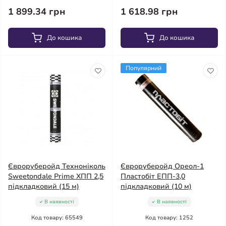
1 899.34 грн
1 618.98 грн
До кошика
До кошика
Популярний
Євроруберойд Техноніколь
Євроруберойд Ореол-1
Sweetondale Prime ХПП 2,5
Пластобіт ЕПП-3,0
підкладковий (15 м)
підкладковий (10 м)
В наявності
В наявності
Код товару: 65549
Код товару: 1252