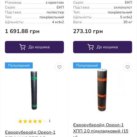
Різновид:
з крихтою
Серія:
ЕКП
Серія:
ЕКП
Підстава:
склохолст
Підстава:
поліестер
Тип:
покрівельний
Тип:
покрівельний
Щільність:
5 кг/м2
Щільність:
4 кг/м2
Вага:
30 кг
1 691.88 грн
273.10 грн
До кошика
До кошика
Популярний
Популярний
1
Євроруберойд Ореол-1
ХПП 2,0 підкладковий (15
Євроруберойд Ореол-1