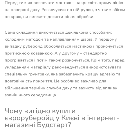
Перед тим як розпочати монтаж – накресліть пряму лінію
на поверхні даху. Розкочуючи по ній рулон, з чітким збігом
по краю, ви зможете досягти рівня обробки.
Саме складання виконується декількома способами:
холодним методом та наплавленням шарів. У першому
випадку руберойд обробляється мастикою і прокочується
притискною ковзанкою. А у другому – стандартно
прогрівається і потім також розкочується. Крім того, перед
укладанням матеріалу рекомендується використовувати
спеціальну
ґрунтовку
, яка забезпечить кращу адгезію та
довговічність покриття. Це особливо важливо для
збільшення терміну служби даху та захисту від впливу
зовнішнього середовища.
Чому вигідно купити
євроруберойд у Києві в інтернет-
магазині Будстарт?