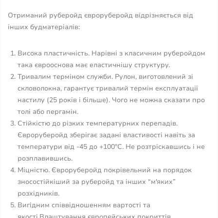
Отриманий руберойд євроруберойд відрізняється від
інших будматеріалів:
Висока пластичність. Нарівні з класичним руберойдом
така єврооснова має еластичнішу структуру.
Тривалим терміном служби. Рулон, виготовлений зі
скловолокна, гарантує тривалий термін експлуатації
настилу (25 років і більше). Чого не можна сказати про
толі або пергамін.
Стійкістю до різких температурних перепадів.
Євроруберойд зберігає задані властивості навіть за
температури від -45 до +100°C. Не розтріскавшись і не
розплавившись.
Міцністю. Євроруберойд покрівельний на порядок
зносостійкіший за руберойд та інших “м'яких”
розхідників.
Вигідним співвідношенням вартості та
якості.Влаштування європейських покриттів