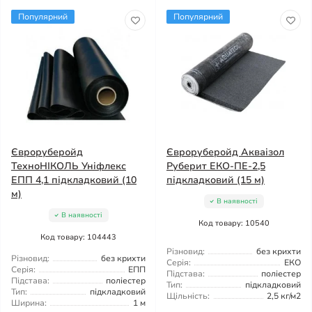
Популярний
Популярний
Євроруберойд
Євроруберойд Акваізол
ТехноНІКОЛЬ Уніфлекс
Руберит ЕКО-ПЕ-2,5
ЕПП 4,1 підкладковий (10
підкладковий (15 м)
м)
В наявності
В наявності
Код товару: 10540
Код товару: 104443
Різновид:
без крихти
Різновид:
без крихти
Серія:
ЕКО
Серія:
ЕПП
Підстава:
поліестер
Підстава:
поліестер
Тип:
підкладковий
Тип:
підкладковий
Щільність:
2,5 кг/м2
Ширина:
1 м