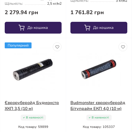
Щільність:
3 кг/м2
Щільність:
2,5 кг/м2
2 279.94 грн
1 761.82 грн
До кошика
До кошика
Популярний
Євроруберойд Будмонстр
Budmonster євроруберойд
ХКП 3,5 (10 м)
Бітупрайм ЕКП 4,0 (10 м)
В наявності
В наявності
Код товару: 59899
Код товару: 105337