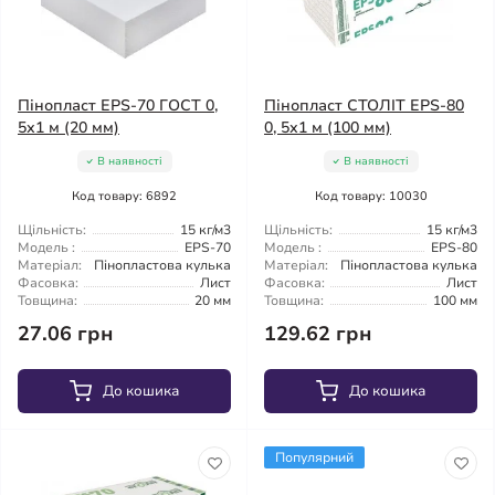
Пінопласт EPS-70 ГОСТ 0,
Пінопласт СТОЛІТ EPS-80
5х1 м (20 мм)
0, 5х1 м (100 мм)
В наявності
В наявності
Код товару: 6892
Код товару: 10030
Щільність:
15 кг/м3
Щільність:
15 кг/м3
Модель :
EPS-70
Модель :
EPS-80
Матеріал:
Пінопластова кулька
Матеріал:
Пінопластова кулька
Фасовка:
Лист
Фасовка:
Лист
Товщина:
20 мм
Товщина:
100 мм
27.06 грн
129.62 грн
До кошика
До кошика
Популярний