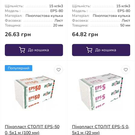
Щільність:
15 кг/м3
Щільність:
15 кг/м3
Модель :
EPS-80
Модель :
EPS-80
Матеріал:
Пінопластова кулька
Матеріал:
Пінопластова кулька
Фасовка:
Лист
Фасовка:
Лист
Товщина:
20 мм
Товщина:
50 мм
26.63 грн
64.82 грн
До кошика
До кошика
Популярний
Пінопласт СТОЛІТ EPS-50
Пінопласт СТОЛІТ EPS-S 0,
0, 5х1 м (100 мм)
5х1 м (20 мм)