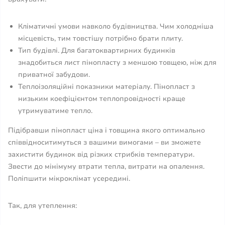
Кліматичні умови навколо будівництва. Чим холодніша
місцевість, тим товстішу потрібно брати плиту.
Тип будівлі. Для багатоквартирних будинків
знадобиться лист пінопласту з меншою товщею, ніж для
приватної забудови.
Теплоізоляційні показники матеріалу. Пінопласт з
низьким коефіцієнтом теплопровідності краще
утримуватиме тепло.
Підібравши пінопласт ціна і товщина якого оптимально
співвідноситимуться з вашими вимогами – ви зможете
захистити будинок від різких стрибків температури.
Звести до мінімуму втрати тепла, витрати на опалення.
Поліпшити мікроклімат усередині.
Так, для утеплення: