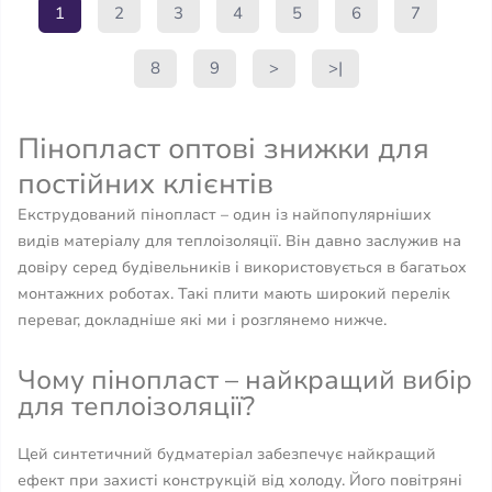
1
2
3
4
5
6
7
8
9
>
>|
Пінопласт оптові знижки для
постійних клієнтів
Екструдований пінопласт – один із найпопулярніших
видів матеріалу для теплоізоляції. Він давно заслужив на
довіру серед будівельників і використовується в багатьох
монтажних роботах. Такі плити мають широкий перелік
переваг, докладніше які ми і розглянемо нижче.
Чому пінопласт – найкращий вибір
для теплоізоляції?
Цей синтетичний будматеріал забезпечує найкращий
ефект при захисті конструкцій від холоду. Його повітряні