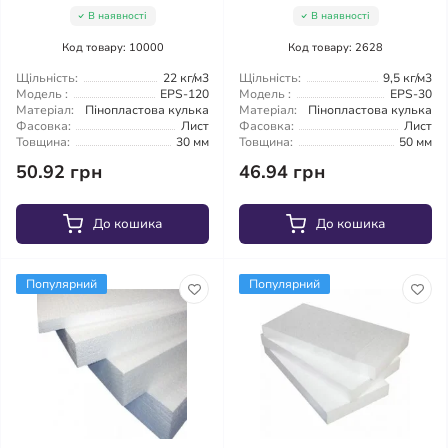
В наявності
В наявності
Код товару: 10000
Код товару: 2628
Щільність:
22 кг/м3
Щільність:
9,5 кг/м3
Модель :
EPS-120
Модель :
EPS-30
Матеріал:
Пінопластова кулька
Матеріал:
Пінопластова кулька
Фасовка:
Лист
Фасовка:
Лист
Товщина:
30 мм
Товщина:
50 мм
50.92 грн
46.94 грн
До кошика
До кошика
Популярний
Популярний