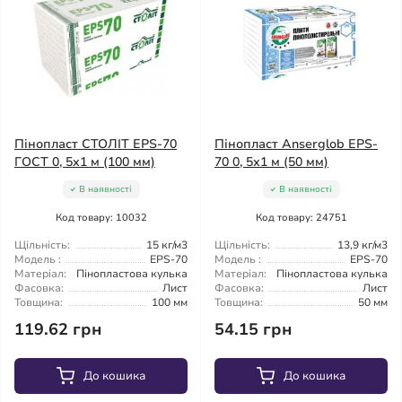
Пінопласт СТОЛІТ EPS-70
Пінопласт Anserglob EPS-
ГОСТ 0, 5х1 м (100 мм)
70 0, 5х1 м (50 мм)
В наявності
В наявності
Код товару: 10032
Код товару: 24751
Щільність:
15 кг/м3
Щільність:
13,9 кг/м3
Модель :
EPS-70
Модель :
EPS-70
Матеріал:
Пінопластова кулька
Матеріал:
Пінопластова кулька
Фасовка:
Лист
Фасовка:
Лист
Товщина:
100 мм
Товщина:
50 мм
119.62 грн
54.15 грн
До кошика
До кошика