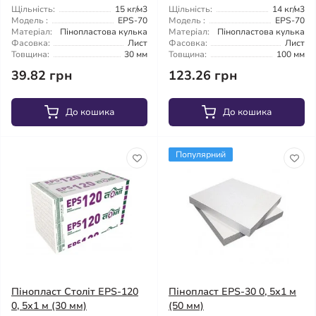
Щільність:
15 кг/м3
Щільність:
14 кг/м3
Модель :
EPS-70
Модель :
EPS-70
Матеріал:
Пінопластова кулька
Матеріал:
Пінопластова кулька
Фасовка:
Лист
Фасовка:
Лист
Товщина:
30 мм
Товщина:
100 мм
39.82 грн
123.26 грн
До кошика
До кошика
Популярний
Пінопласт Століт EPS-120
Пінопласт EPS-30 0, 5х1 м
0, 5х1 м (30 мм)
(50 мм)