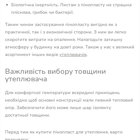
Біологічна інертність. Листам з пінопласту не страшна
пліснява, грибок чи бактерії.
Таким чином застосування пінопласту вигідно як з
практичної, так і з економічної сторони. З ним ви легко
скоротите витрати на опалення. Налагодьте затишну
атмосферу у будинку на довгі роки. Також у нас є великий
асортимент інших видів
утеплювачів
.
Важливість вибору товщини
утеплювача
Для комфортної температури всередині приміщень
необхідно щоб основні конструкції мали певний тепловий
опір. Забезпечити його може лише шар ізолянту
достатньої товщини.
Перед тим як купити пінопласт для утеплення, варто
врахувати: