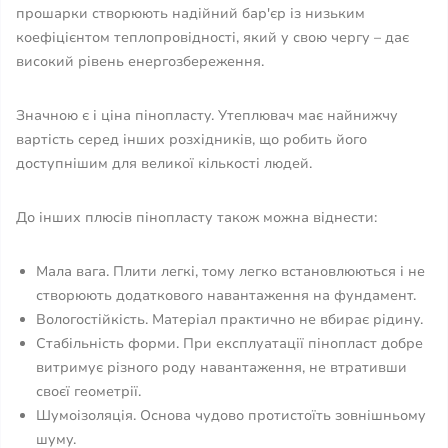
прошарки створюють надійний бар'єр із низьким
коефіцієнтом теплопровідності, який у свою чергу – дає
високий рівень енергозбереження.
Значною є і ціна пінопласту. Утеплювач має найнижчу
вартість серед інших розхідників, що робить його
доступнішим для великої кількості людей.
До інших плюсів пінопласту також можна віднести:
Мала вага. Плити легкі, тому легко встановлюються і не
створюють додаткового навантаження на фундамент.
Вологостійкість. Матеріал практично не вбирає рідину.
Стабільність форми. При експлуатації пінопласт добре
витримує різного роду навантаження, не втративши
своєї геометрії.
Шумоізоляція. Основа чудово протистоїть зовнішньому
шуму.