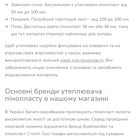
Зовнішні стіни. Актуальним є утеплювач пінопласт від
50 мм до 100 мм.
Покрівлі. Потрібний товстіший лист – від 100 до 200 мм.
Пола. Достатньо взяти пінопласт 30 мм або 40 мм, тому
що тут матеріал отримує найменшу дію холоду.
Щоб утеплювач надійно фіксувався на поверхні та не
втрачав своїх властивостей з часом, важливо
використовувати якісний
клей для пінопласту
. Він
забезпечить міцне зчеплення з основою та запобіжить
відшарування матеріалу.
Основні бренди утеплювача
пінопласту в нашому магазині
В Україні багато виробників пропонують пінопласт купити
високоякісні якості за доступною ціною. Серед провідних
компаній можемо відзначити бренд Budmonster та
пінопласт Століт. Їхні товари випускаються під суворим