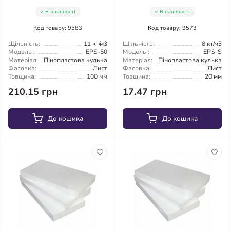
В наявності
В наявності
Код товару: 9583
Код товару: 9573
Щільність:
11 кг/м3
Щільність:
8 кг/м3
Модель :
EPS-50
Модель :
EPS-S
Матеріал:
Пінопластова кулька
Матеріал:
Пінопластова кулька
Фасовка:
Лист
Фасовка:
Лист
Товщина:
100 мм
Товщина:
20 мм
210.15 грн
17.47 грн
До кошика
До кошика