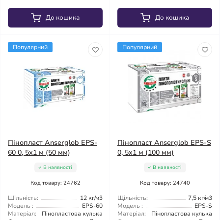
До кошика
До кошика
Популярний
Популярний
Пінопласт Anserglob EPS-
Пінопласт Anserglob EPS-S
60 0, 5х1 м (50 мм)
0, 5х1 м (100 мм)
В наявності
В наявності
Код товару: 24762
Код товару: 24740
Щільність:
12 кг/м3
Щільність:
7,5 кг/м3
Модель :
EPS-60
Модель :
EPS-S
Матеріал:
Пінопластова кулька
Матеріал:
Пінопластова кулька