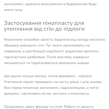
контролем і ідеально вписуватися в будівництво будь-
якого типу.
Застосування пінопласту для
утеплення від стін до підлоги
Класичним способом захисту будинків від холоду виступає
обшивка зовнішніх стін. Тут листи приклеюють на
поверхню, а для більшої надійності додатково кріплять
тарілчастими дюбелями. Після монтажу поверхня
зміцнюється та гідроізулюється армуючим шаром.
Ще одним місцем витоку тепла вважають – підлогу.
Утеплення підлог проводять на чисту, рівну і цілу основу.
Яке перед початком застилають гідроізоляцією, а потім
армують і застилають встик листами з пінопласту.
Приділяють увагу фахівці та стелі. Роботи із захисту