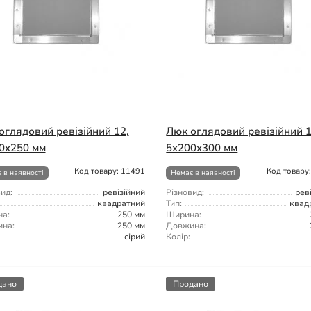
оглядовий ревізійний 12,
Люк оглядовий ревізійний 1
0x250 мм
5x200x300 мм
Код товару: 11491
Код товару
 в наявності
Немає в наявності
ид:
ревізійний
Різновид:
рев
квадратний
Тип:
квад
а:
250 мм
Ширина:
на:
250 мм
Довжина:
сірий
Колір:
дано
Продано