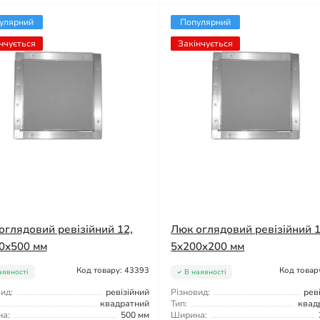
улярний
Популярний
нчується
Закінчується
оглядовий ревізійний 12,
Люк оглядовий ревізійний 1
0x500 мм
5x200x200 мм
Код товару: 43393
Код товар
аявності
В наявності
ид:
ревізійний
Різновид:
рев
квадратний
Тип:
квад
а:
500 мм
Ширина: