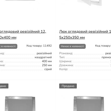
оглядовий ревізійний 12,
Люк оглядовий ревізійний 1
0x400 мм
5x250x350 мм
Код товару: 11492
Код товару
 в наявності
Немає в наявності
ид:
ревізійний
Різновид:
рев
квадратний
Тип:
прямо
а:
400 мм
Ширина:
на:
250 мм
Довжина:
сірий
Колір:
дано
Продано