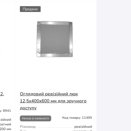
Продано
2,
Оглядовий ревізійний люк
12,5x400x600 мм для зручного
доступу
у: 8941
Код товару: 11495
Немає в наявності
ізійний
ратний
Різновид:
ревізійний
200 мм