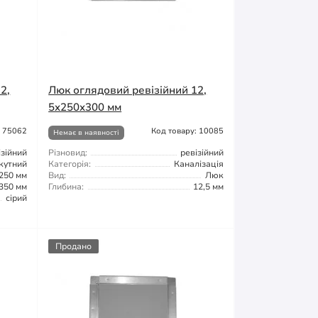
2,
Люк оглядовий ревізійний 12,
5x250x300 мм
: 75062
Код товару: 10085
Немає в наявності
ізійний
Різновид:
ревізійний
кутний
Категорія:
Каналізація
250 мм
Вид:
Люк
350 мм
Глибина:
12,5 мм
сірий
Продано