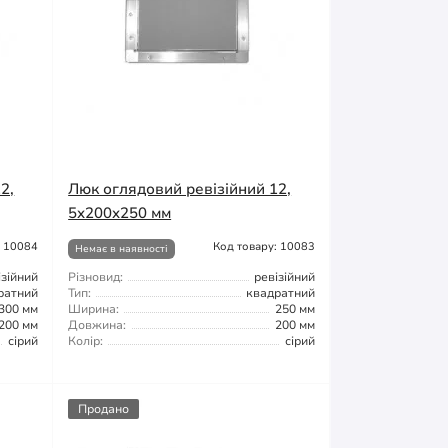
2,
Люк оглядовий ревізійний 12,
5x200x250 мм
: 10084
Код товару: 10083
Немає в наявності
ізійний
Різновид:
ревізійний
ратний
Тип:
квадратний
300 мм
Ширина:
250 мм
200 мм
Довжина:
200 мм
сірий
Колір:
сірий
Продано