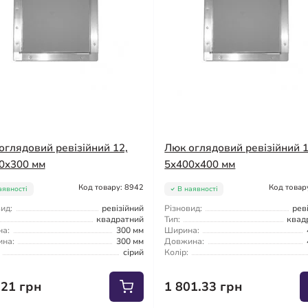
оглядовий ревізійний 12,
Люк оглядовий ревізійний 1
0x300 мм
5x400x400 мм
Код товару: 8942
Код товар
аявності
В наявності
ид:
ревізійний
Різновид:
рев
квадратний
Тип:
квад
а:
300 мм
Ширина:
на:
300 мм
Довжина:
сірий
Колір:
.21 грн
1 801.33 грн