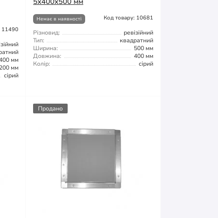
5x400x500 мм
Код товару: 10681
Немає в наявності
: 11490
Різновид:
ревізійний
Тип:
квадратний
ізійний
Ширина:
500 мм
ратний
Довжина:
400 мм
400 мм
Колір:
сірий
200 мм
сірий
Продано