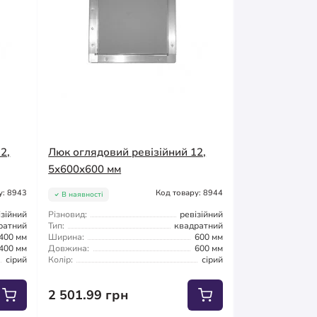
2,
Люк оглядовий ревізійний 12,
5x600x600 мм
у: 8943
Код товару: 8944
В наявності
ізійний
Різновид:
ревізійний
ратний
Тип:
квадратний
400 мм
Ширина:
600 мм
400 мм
Довжина:
600 мм
сірий
Колір:
сірий
2 501.99 грн