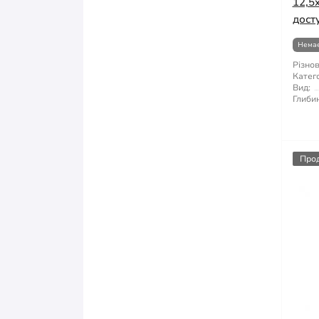
12,5
дост
Немає
Різнов
Катего
Вид:
Глибин
Про