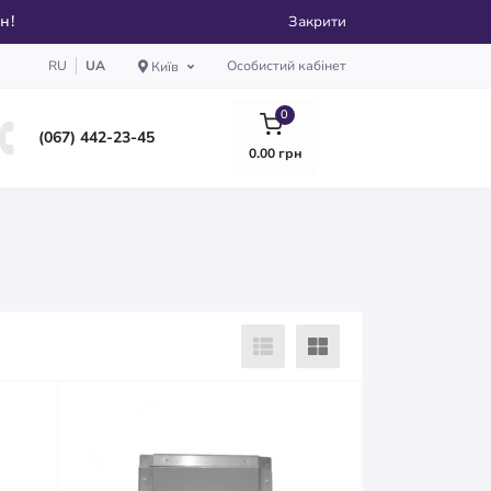
рн!
Закрити
RU
UA
Особистий кабінет
Київ
0
(067) 442-23-45
0.00 грн