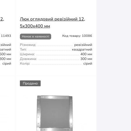
2,
Люк оглядовий ревізійний 12,
5x300x400 мм
: 11493
Код товару: 10086
Немає в наявності
ізійний
Різновид:
ревізійний
ратний
Тип:
квадратний
500 мм
Ширина:
400 мм
300 мм
Довжина:
300 мм
сірий
Колір:
сірий
Продано