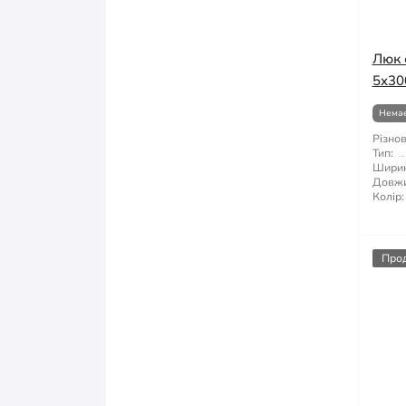
Люк 
5x30
Немає
Різнов
Тип:
Ширин
Довжи
Колір:
Про