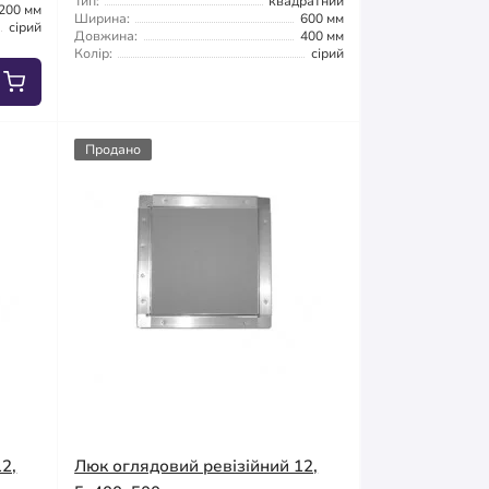
Тип:
квадратний
200 мм
Ширина:
600 мм
сірий
Довжина:
400 мм
Колір:
сірий
Продано
2,
Люк оглядовий ревізійний 12,