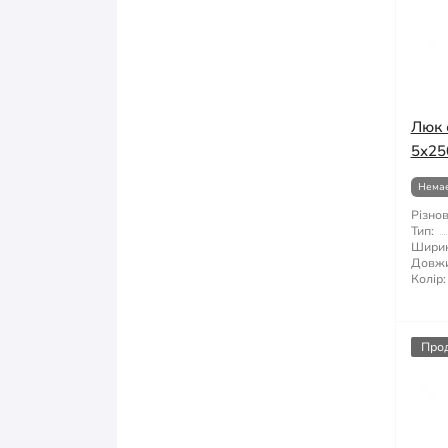
Люк 
5x25
Немає
Різнов
Тип:
Ширин
Довжи
Колір:
Про