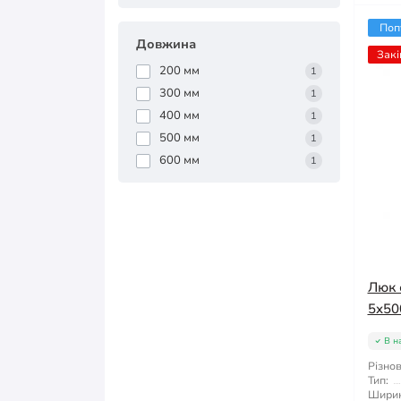
Поп
Довжина
Закі
200 мм
1
300 мм
1
400 мм
1
500 мм
1
600 мм
1
Люк 
5x50
В н
Різнов
Тип:
Ширин