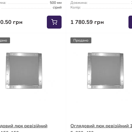
на:
500 мм
Довжина:
сірий
Колір:
30.50 грн
1 780.59 грн
дано
Продано
довий люк ревізійний
Оглядовий люк ревізійний 1