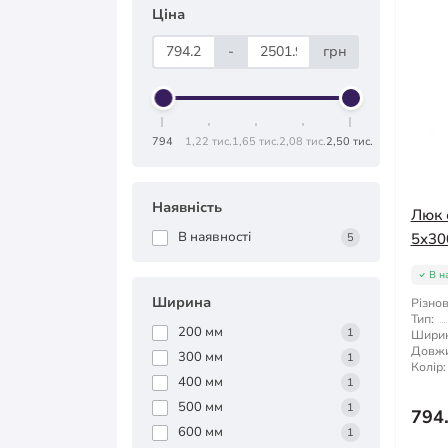
Ціна
-
грн
794
1,22 тис.
1,65 тис.
2,08 тис.
2,50 тис.
Наявність
Люк 
В наявності
5x30
5
В н
Ширина
Різнов
Тип:
200 мм
1
Ширин
Довжи
300 мм
1
Колір:
400 мм
1
500 мм
1
794
600 мм
1