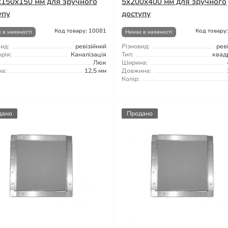
x150x150 мм для зручного
5x200x400 мм для зручного
упу
доступу
Код товару: 10081
Код товару
 в наявності
Немає в наявності
ид:
ревізійний
Різновид:
рев
рія:
Каналізація
Тип:
квад
Люк
Ширина:
а:
12,5 мм
Довжина:
Колір:
дано
Продано