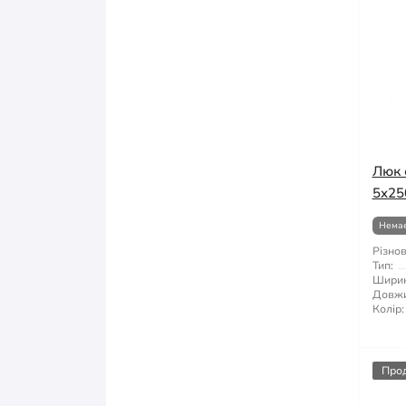
Люк 
5x25
Немає
Різнов
Тип:
Ширин
Довжи
Колір:
Про