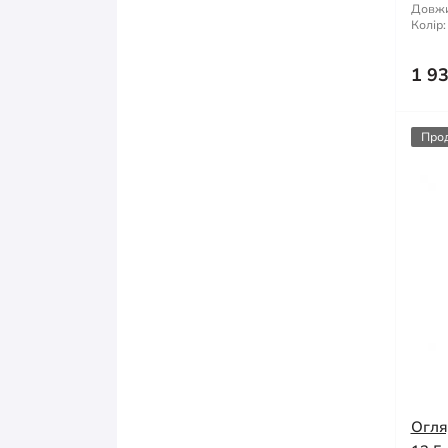
Довжи
Колір:
1 9
Про
Огля