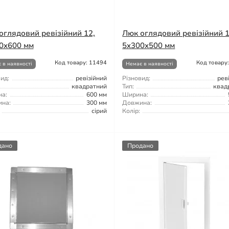
оглядовий ревізійний 12,
Люк оглядовий ревізійний 1
0x600 мм
5x300x500 мм
Код товару: 11494
Код товару
 в наявності
Немає в наявності
ид:
ревізійний
Різновид:
рев
квадратний
Тип:
квад
а:
600 мм
Ширина:
на:
300 мм
Довжина:
сірий
Колір:
дано
Продано