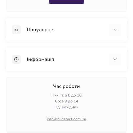
Популярне
Гіпсокартон
OSB
Інформація
Пінопласт
Пінополістирол
Доставка
Мінеральна вата
Оплата
Час роботи
Клей для плитки
Контакти
Пн-Пт: з 8 до 18
Гарантія та повернення
Сб: з 9 до 14
Нд: вихідний
Політика конфіденційності
Про нас
info@budstart.com.ua
Відгуки