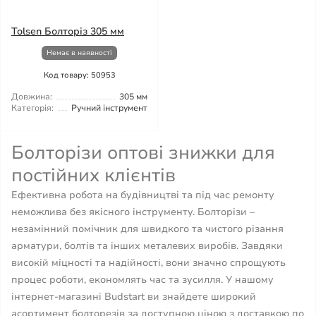
Tolsen Болторіз 305 мм
Немає в наявності
Код товару: 50953
Довжина:
305 мм
Категорія:
Ручний інструмент
Болторізи оптові знижки для
постійних клієнтів
Ефективна робота на будівництві та під час ремонту
неможлива без якісного інструменту. Болторізи –
незамінний помічник для швидкого та чистого різання
арматури, болтів та інших металевих виробів. Завдяки
високій міцності та надійності, вони значно спрощують
процес роботи, економлять час та зусилля. У нашому
інтернет-магазині Budstart ви знайдете широкий
асортимент болторезів за доступною ціною з доставкою по