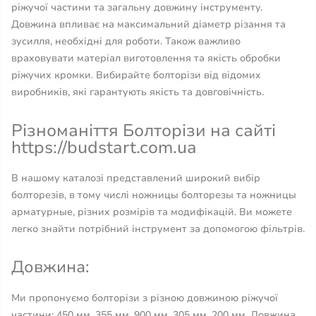
ріжучої частини та загальну довжину інструменту.
Довжина впливає на максимальний діаметр різання та
зусилля, необхідні для роботи. Також важливо
враховувати матеріал виготовлення та якість обробки
ріжучих кромки. Вибирайте болторізи від відомих
виробників, які гарантують якість та довговічність.
Різноманіття Болторізи на сайті
https://budstart.com.ua
В нашому каталозі представлений широкий вибір
болторезів, в тому числі ножницы болторезы та ножницы
арматурные, різних розмірів та модифікацій. Ви можете
легко знайти потрібний інструмент за допомогою фільтрів.
Довжина:
Ми пропонуємо болторізи з різною довжиною ріжучої
частини: 450 мм, 355 мм, 900 мм, 305 мм, 200 мм. Довжина