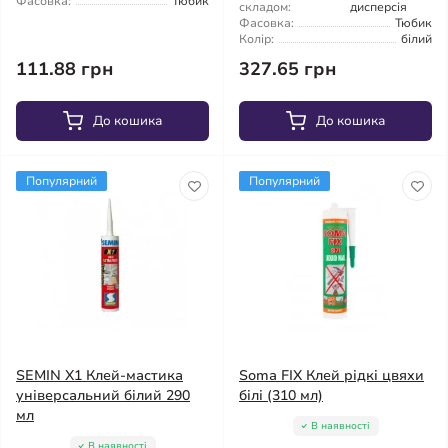
Фасовка:
Тюбик
складом:
дисперсія
Фасовка:
Тюбик
Колір:
білий
111.88 грн
327.65 грн
До кошика
До кошика
Популярний
Популярний
SEMIN X1 Клей-мастика
Soma FIX Клей рідкі цвяхи
універсальний білий 290
білі (310 мл)
мл
В наявності
В наявності