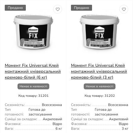
Продано
Продано
Момент Fix Universal Клей
Момент Fix Universal Клей
монтажний універсальний
монтажний універсальний
кремово-білий (6 кг)
кремово-білий (3 кг)
Немає в наявності
Немає в наявності
Код товару: 31201
Код товару: 31202
Сезонність:
Всесезонна
Сезонність:
Всесезонна
Тип
Готова до
Тип
Готова до
готовності:
застосування
готовності:
застосування
Суміші за складом:
Акриловий
Суміші за складом:
Акриловий
Фасовка:
Відро
Фасовка:
Відро
Вага:
6 кг
Вага:
3 кг