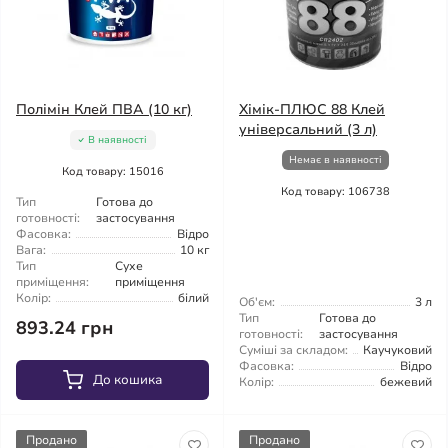
Полімін Клей ПВА (10 кг)
Хімік-ПЛЮС 88 Клей
універсальний (3 л)
В наявності
Немає в наявності
Код товару: 15016
Код товару: 106738
Тип
Готова до
готовності:
застосування
Фасовка:
Відро
Вага:
10 кг
Тип
Сухе
приміщення:
приміщення
Колір:
білий
Об'єм:
3 л
Тип
Готова до
893.24 грн
готовності:
застосування
Суміші за складом:
Каучуковий
Фасовка:
Відро
До кошика
Колір:
бежевий
Продано
Продано