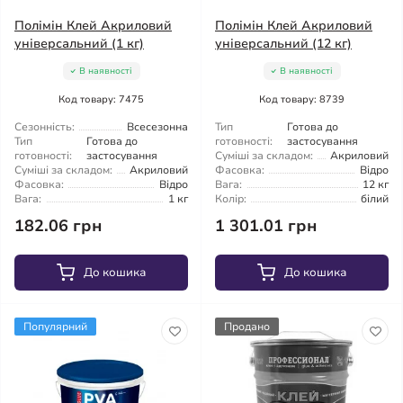
Полімін Клей Акриловий
Полімін Клей Акриловий
універсальний (1 кг)
універсальний (12 кг)
В наявності
В наявності
Код товару: 7475
Код товару: 8739
Сезонність:
Всесезонна
Тип
Готова до
Тип
Готова до
готовності:
застосування
готовності:
застосування
Суміші за складом:
Акриловий
Суміші за складом:
Акриловий
Фасовка:
Відро
Фасовка:
Відро
Вага:
12 кг
Вага:
1 кг
Колір:
білий
182.06 грн
1 301.01 грн
До кошика
До кошика
Популярний
Продано