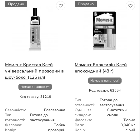
Продано
Продано
Момент Кристал Клей
Момент Епоксилін Клей
універсальний прозорий в
епоксидний (48 г)
шоу-боксі (125 мл)
Немає в наявності
Немає в наявності
Код товару: 62554
Код товару: 31219
Тип
Готова до
готовності:
застосування
Сезонність:
Всесезонна
Суміші за
Синтетичні
Тип
Готова до
складом:
смоли
готовності:
застосування
Фасовка:
Тюбик
Фасовка:
Тюбик
Вага:
0,048 кг
Колір:
прозорий
Колір:
сірий