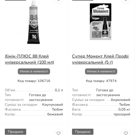
Хімік-ПЛЮС 88 Клей
Супер Момент Клей Профі
універсальний (100 мл)
універсальний (5 г)
Немає в наявності
Немає в наявності
Код товару: 106716
Код товару: 47974
Об'єм:
0,1 л
Тип
Готова до
Тип
Готова до
готовності:
застосування
готовності:
застосування
Суміші за складом:
Акриловий
Суміші за складом:
Каучуковий
Фасовка:
Тюбик
Фасовка:
Тюбик
Вага:
0,05 кг
Колір:
бежевий
Колір:
прозорий
Продано
Продано