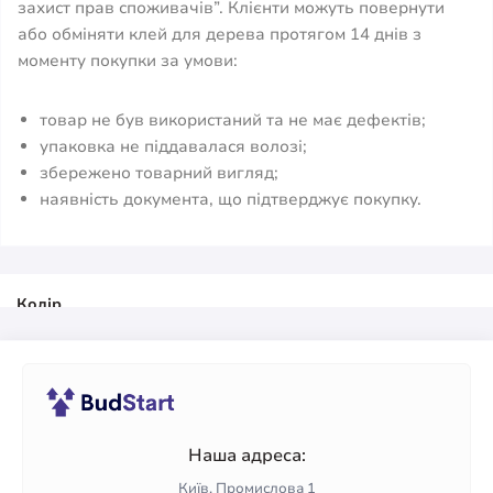
захист прав споживачів”. Клієнти можуть повернути
або обміняти клей для дерева протягом 14 днів з
моменту покупки за умови:
товар не був використаний та не має дефектів;
упаковка не піддавалася волозі;
збережено товарний вигляд;
наявність документа, що підтверджує покупку.
Колір
Білий клей для дерева
Виробник
Клей для дерева SEMIN
Клей для деревини Полімін
Клей для дерева Eskaro
Наша адреса:
Київ, Промислова 1