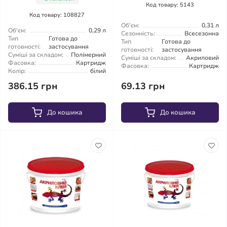
Код товару: 5143
Код товару: 108827
Об'єм:
0,31 л
Об'єм:
0,29 л
Сезонність:
Всесезонна
Тип
Готова до
Тип
Готова до
готовності:
застосування
готовності:
застосування
Суміші за складом:
Полімерний
Суміші за складом:
Акриловий
Фасовка:
Картридж
Фасовка:
Картридж
Колір:
білий
386.15 грн
69.13 грн
До кошика
До кошика