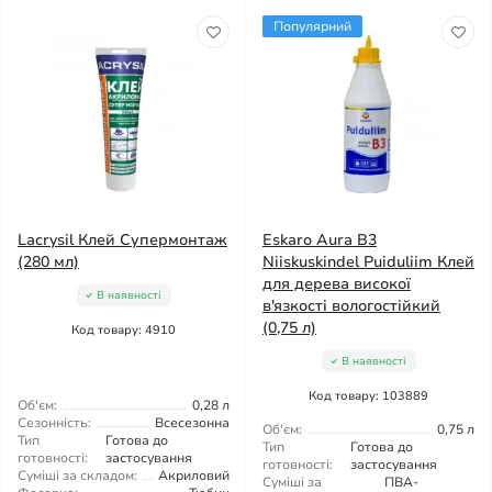
Популярний
Lacrysil Клей Супермонтаж
Eskaro Aura B3
(280 мл)
Niiskuskindel Puiduliim Клей
для дерева високої
В наявності
в'язкості вологостійкий
(0,75 л)
Код товару: 4910
В наявності
Код товару: 103889
Об'єм:
0,28 л
Сезонність:
Всесезонна
Об'єм:
0,75 л
Тип
Готова до
Тип
Готова до
готовності:
застосування
готовності:
застосування
Суміші за складом:
Акриловий
Суміші за
ПВА-