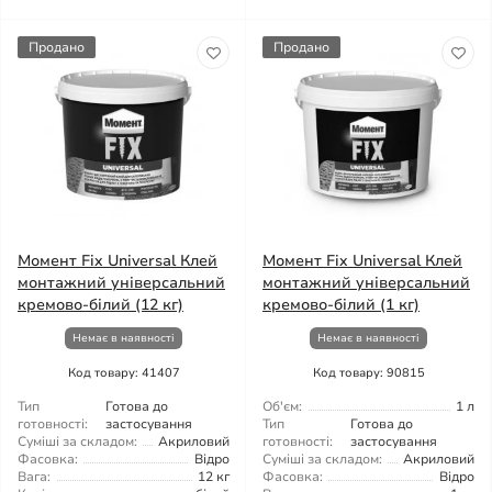
Продано
Продано
Момент Fix Universal Клей
Момент Fix Universal Клей
монтажний універсальний
монтажний універсальний
кремово-білий (12 кг)
кремово-білий (1 кг)
Немає в наявності
Немає в наявності
Код товару: 41407
Код товару: 90815
Тип
Готова до
Об'єм:
1 л
готовності:
застосування
Тип
Готова до
Суміші за складом:
Акриловий
готовності:
застосування
Фасовка:
Відро
Суміші за складом:
Акриловий
Вага:
12 кг
Фасовка:
Відро