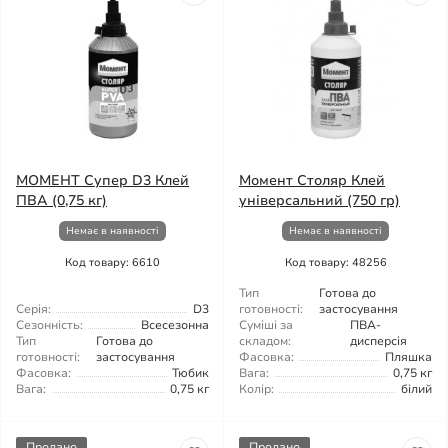
МОМЕНТ Супер D3 Клей
Момент Столяр Клей
ПВА (0,75 кг)
універсальний (750 гр)
Немає в наявності
Немає в наявності
Код товару: 6610
Код товару: 48256
Тип
Готова до
Серія:
D3
готовності:
застосування
Сезонність:
Всесезонна
Суміші за
ПВА-
Тип
Готова до
складом:
дисперсія
готовності:
застосування
Фасовка:
Пляшка
Фасовка:
Тюбик
Вага:
0,75 кг
Вага:
0,75 кг
Колір:
білий
Продано
Продано