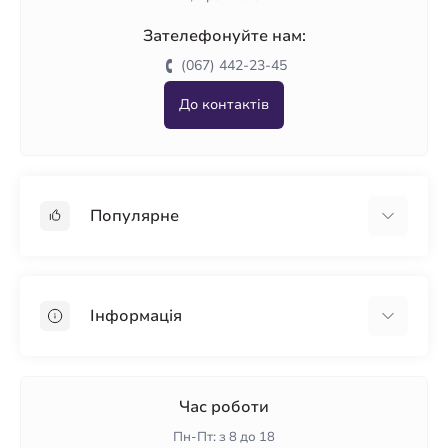
Зателефонуйте нам:
(067) 442-23-45
До контактів
Популярне
Гіпсокартон
OSB
Інформація
Пінопласт
Пінополістирол
Доставка
Мінеральна вата
Оплата
Час роботи
Клей для плитки
Контакти
Пн-Пт: з 8 до 18