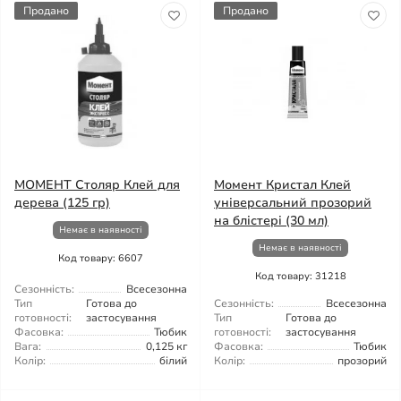
Продано
Продано
МОМЕНТ Столяр Клей для
Момент Кристал Клей
дерева (125 гр)
універсальний прозорий
на блістері (30 мл)
Немає в наявності
Немає в наявності
Код товару: 6607
Код товару: 31218
Сезонність:
Всесезонна
Тип
Готова до
Сезонність:
Всесезонна
готовності:
застосування
Тип
Готова до
Фасовка:
Тюбик
готовності:
застосування
Вага:
0,125 кг
Фасовка:
Тюбик
Колір:
білий
Колір:
прозорий