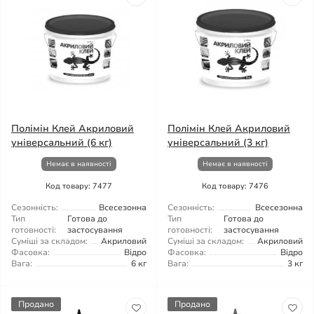
Полімін Клей Акриловий
Полімін Клей Акриловий
універсальний (6 кг)
універсальний (3 кг)
Немає в наявності
Немає в наявності
Код товару: 7477
Код товару: 7476
Сезонність:
Всесезонна
Сезонність:
Всесезонна
Тип
Готова до
Тип
Готова до
готовності:
застосування
готовності:
застосування
Суміші за складом:
Акриловий
Суміші за складом:
Акриловий
Фасовка:
Відро
Фасовка:
Відро
Вага:
6 кг
Вага:
3 кг
Продано
Продано