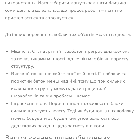
використання. Його габарити можуть замінити близько
семи цегли, а це означає, що процес роботи – помітно
прискорюється та спрощується.
До інших переваг шлакоблочних об'єктів можна віднести:
Міцність. Стандартний газобетон програє шлакоблоку
за показниками міцності. Адже він має більш пористу
структуру.
Високий показник сейсмічної стійкості. Піноблоки та
пористий бетон менш надійні, тому що при сильних
коливаннях ґрунту можуть дати тріщини. У
шлакоблоків таких проблем – немає.
Гігроскопічність. Пористі піно-і газосилікатні блоки
сильно натягують вологу. Тоді як будинок із шлакоблоку
можна будувати за будь-яких умов вологості, без
додаткових заходів щодо захисту від води.
Застосування шлакобетонних