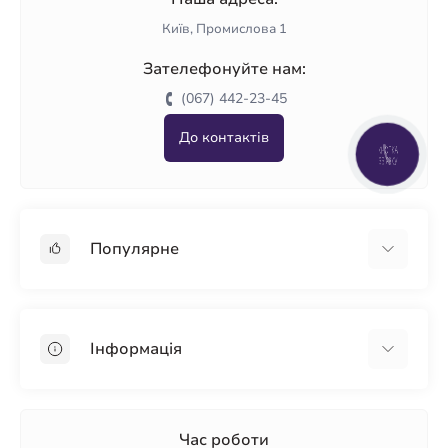
Київ, Промислова 1
Зателефонуйте нам:
(067) 442-23-45
До контактів
КНОПКА
ЗВ'ЯЗКУ
Популярне
Гіпсокартон
OSB
Інформація
Пінопласт
Пінополістирол
Доставка
Мінеральна вата
Оплата
Час роботи
Клей для плитки