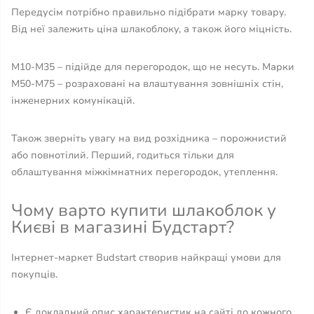
Передусім потрібно правильно підібрати марку товару.
Від неї залежить ціна шлакоблоку, а також його міцність.
М10-М35 – підійде для перегородок, що не несуть. Марки
М50-М75 – розраховані на влаштування зовнішніх стін,
інженерних комунікацій.
Також зверніть увагу на вид розхідника – порожнистий
або повнотілий. Перший, годиться тільки для
облаштування міжкімнатних перегородок, утеплення.
Чому варто купити шлакоблок у
Києві в магазині Будстарт?
Інтернет-маркет Budstart створив найкращі умови для
покупців.
Є докладний опис характеристик на сайті до кожного