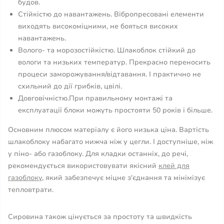
будов.
Стійкістю до навантажень. Вібропресовані елементи
виходять високоміцними, не бояться високих
навантажень.
Волого- та морозостійкістю. Шлакоблок стійкий до
вологи та низьких температур. Прекрасно переносить
процеси заморожування/відтавання. І практично не
схильний до дії грибків, цвілі.
Довговічністю.При правильному монтажі та
експлуатації блоки можуть простояти 50 років і більше.
Основним плюсом матеріалу є його низька ціна. Вартість
шлакоблоку набагато нижча ніж у цегли. І доступніше, ніж
у піно- або газоблоку. Для кладки останніх, до речі,
рекомендується використовувати якісний
клей для
газоблоку
, який забезпечує міцне з'єднання та мінімізує
тепловтрати.
Сировина також цінується за простоту та швидкість