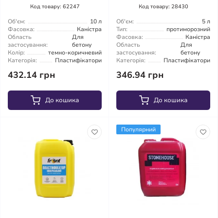
Код товару: 62247
Код товару: 28430
Об'єм:
10 л
Об'єм:
5 л
Фасовка:
Каністра
Тип:
протиморозний
Область
Для
Фасовка:
Каністра
застосування:
бетону
Область
Для
Колір:
темно-коричневий
застосування:
бетону
Категорія:
Пластифікатори
Категорія:
Пластифікатори
432.14 грн
346.94 грн
До кошика
До кошика
Популярний