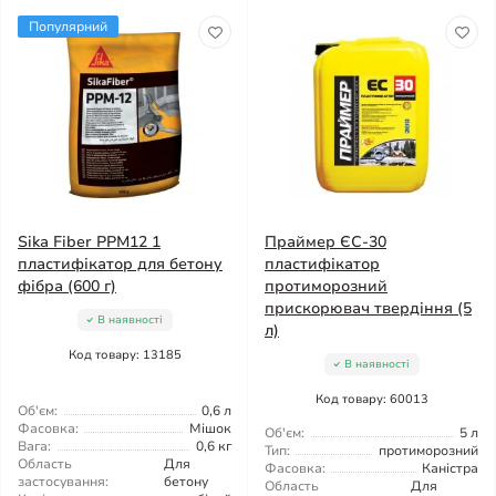
Популярний
Sika Fiber РРМ12 1
Праймер ЄС-30
пластифікатор для бетону
пластифікатор
фібра (600 г)
протиморозний
прискорювач твердіння (5
В наявності
л)
Код товару: 13185
В наявності
Код товару: 60013
Об'єм:
0,6 л
Фасовка:
Мішок
Об'єм:
5 л
Вага:
0,6 кг
Тип:
протиморозний
Область
Для
Фасовка:
Каністра
застосування:
бетону
Область
Для