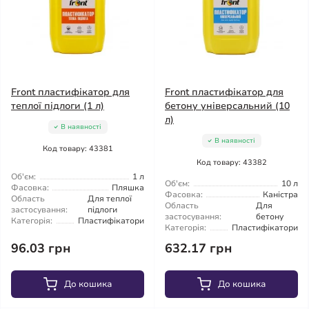
Front пластифікатор для
Front пластифікатор для
теплої підлоги (1 л)
бетону універсальний (10
л)
В наявності
В наявності
Код товару: 43381
Код товару: 43382
Об'єм:
1 л
Об'єм:
10 л
Фасовка:
Пляшка
Фасовка:
Каністра
Область
Для теплої
Область
Для
застосування:
підлоги
застосування:
бетону
Категорія:
Пластифікатори
Категорія:
Пластифікатори
96.03 грн
632.17 грн
До кошика
До кошика