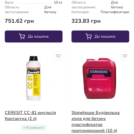
Вага:
10 кг
Область
Для
Область
Для
застосування:
бетону
застосування:
бетону
Категорія:
Пластифікатори
751.62 грн
323.83 грн
До кошика
До кошика
CERESIT CC-81 емульсія
Stonehouse Будівельна
Контактна (2 л)
хімія для бетону
пластифікатор
В наявності
протиморозний (10 л)