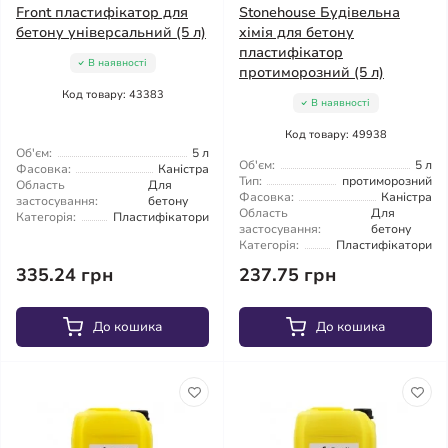
Front пластифікатор для
Stonehouse Будівельна
бетону універсальний (5 л)
хімія для бетону
пластифікатор
В наявності
протиморозний (5 л)
Код товару: 43383
В наявності
Код товару: 49938
Об'єм:
5 л
Об'єм:
5 л
Фасовка:
Каністра
Тип:
протиморозний
Область
Для
Фасовка:
Каністра
застосування:
бетону
Область
Для
Категорія:
Пластифікатори
застосування:
бетону
Категорія:
Пластифікатори
335.24 грн
237.75 грн
До кошика
До кошика