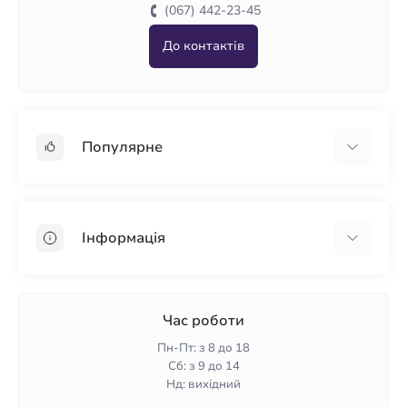
(067) 442-23-45
До контактів
Популярне
Гіпсокартон
OSB
Інформація
Пінопласт
Пінополістирол
Доставка
Мінеральна вата
Оплата
Час роботи
Клей для плитки
Контакти
Пн-Пт: з 8 до 18
Гарантія та повернення
Сб: з 9 до 14
Нд: вихідний
Політика конфіденційності