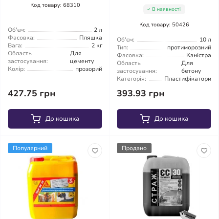
Код товару: 68310
В наявності
Код товару: 50426
Об'єм:
2 л
Фасовка:
Пляшка
Об'єм:
10 л
Вага:
2 кг
Тип:
протиморозний
Область
Для
Фасовка:
Каністра
застосування:
цементу
Область
Для
Колір:
прозорий
застосування:
бетону
Категорія:
Пластифікатори
427.75 грн
393.93 грн
До кошика
До кошика
Популярний
Продано