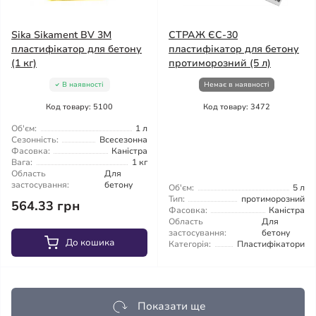
Sika Sikament BV 3M
СТРАЖ ЄС-30
пластифікатор для бетону
пластифікатор для бетону
(1 кг)
протиморозний (5 л)
В наявності
Немає в наявності
Код товару: 5100
Код товару: 3472
Об'єм:
1 л
Сезонність:
Всесезонна
Фасовка:
Каністра
Вага:
1 кг
Область
Для
застосування:
бетону
Об'єм:
5 л
Тип:
протиморозний
564.33 грн
Фасовка:
Каністра
Область
Для
застосування:
бетону
До кошика
Категорія:
Пластифікатори
Показати ще