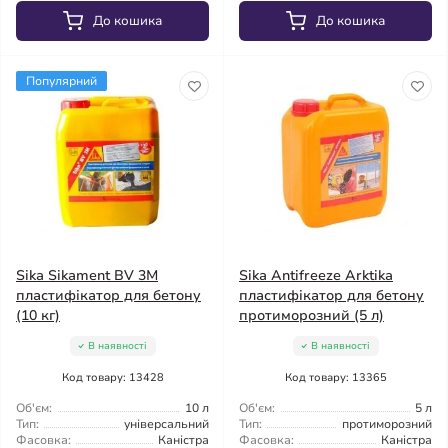
До кошика
До кошика
Популярний
Sika Sikament BV 3M
Sika Antifreeze Arktika
пластифікатор для бетону
пластифікатор для бетону
(10 кг)
протиморозний (5 л)
В наявності
В наявності
Код товару: 13428
Код товару: 13365
Об'єм:
10 л
Об'єм:
5 л
Тип:
універсальний
Тип:
протиморозний
Фасовка:
Каністра
Фасовка:
Каністра