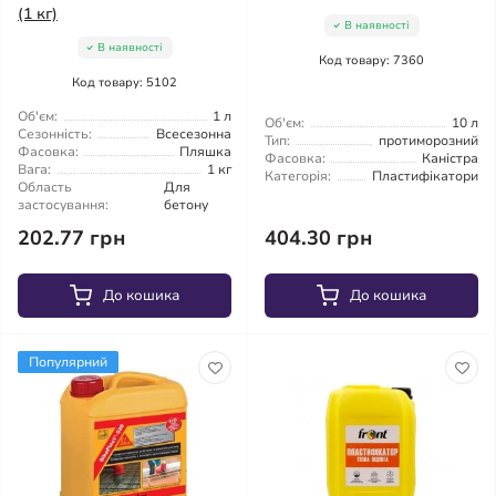
(1 кг)
В наявності
В наявності
Код товару: 7360
Код товару: 5102
Об'єм:
1 л
Об'єм:
10 л
Сезонність:
Всесезонна
Тип:
протиморозний
Фасовка:
Пляшка
Фасовка:
Каністра
Вага:
1 кг
Категорія:
Пластифікатори
Область
Для
застосування:
бетону
202.77 грн
404.30 грн
До кошика
До кошика
Популярний