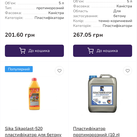
Об'єм:
5 л
Об'єм:
5 л
Фасовка:
Каністра
Тип:
протиморозний
Область
Для
Фасовка:
Каністра
застосування:
бетону
Категорія:
Пластифікатори
Колір:
темно-коричневий
Категорія:
Пластифікатори
201.60 грн
267.05 грн
До кошика
До кошика
Популярний
Sika Sikaplast-520
Пластифікатор
пластифікатор для бетону
протиморозний (10 л)