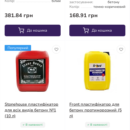
Колір:
білий
застосування:
бетону
Колір:
темно-коричневий
381.84 грн
168.91 грн
До кошика
До кошика
Популярний
Stonehouse пластифікатор
Front пластифікатор для
для всіх видів бетону №1
бетону протиморозний (5
(10 л)
л)
В наявності
В наявності