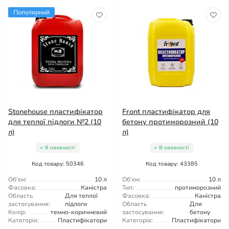
Популярний
Stonehouse пластифікатор
Front пластифікатор для
для теплої підлоги №2 (10
бетону протиморозний (10
л)
л)
В наявності
В наявності
Код товару: 50346
Код товару: 43385
Об'єм:
10 л
Об'єм:
10 л
Фасовка:
Каністра
Тип:
протиморозний
Область
Для теплої
Фасовка:
Каністра
застосування:
підлоги
Область
Для
Колір:
темно-коричневий
застосування:
бетону
Категорія:
Пластифікатори
Категорія:
Пластифікатори