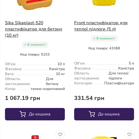
Sika Sikaplast-520
Front пластифікатор для
пластифікатор для бетону
теплої підлоги (5 л)
(10 кг)
В наявності
В наявності
Код товару: 43388
Код товару: 5103
Об'єм:
5 л
Об'єм:
10 л
Фасовка:
Каністра
Фасовка:
Каністра
Область
Для теплої
Вага:
10 кг
застосування:
підлоги
Область
Для
Категорія:
Пластифікатори
застосування:
бетону
Колір:
темно-коричневий
1 067.19 грн
331.54 грн
До кошика
До кошика