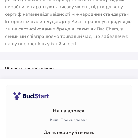
виробники гарантують високу якість, підтверджену
сертифікатами відповідності міжнародним стандартам.
Інтернет-магазин Будстарт у Києві пропонує продукцію
лише сертифікованих брендів, таких як BatiChem, з
якими ми співпрацюємо тривалий час, що забезпечує
нашу впевненість у їхній якості.
Область застосування
Пластифікатори для цементу
Пластифікатори для бетону
Пластифікатори для теплої підлоги
Виробник
Пластифікатор Ceresit
Пластифікатори Stone House
Наша адреса:
Пластифікатори Праймер
Пластифікатор Sika
Київ, Промислова 1
Зателефонуйте нам: