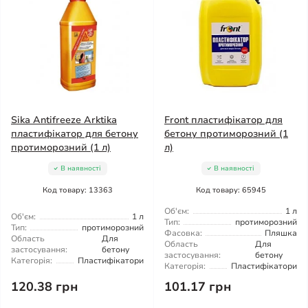
Sika Antifreeze Arktika
Front пластифікатор для
пластифікатор для бетону
бетону протиморозний (1
протиморозний (1 л)
л)
В наявності
В наявності
Код товару: 13363
Код товару: 65945
Об'єм:
1 л
Об'єм:
1 л
Тип:
протиморозний
Тип:
протиморозний
Фасовка:
Пляшка
Область
Для
Область
Для
застосування:
бетону
застосування:
бетону
Категорія:
Пластифікатори
Категорія:
Пластифікатори
120.38 грн
101.17 грн