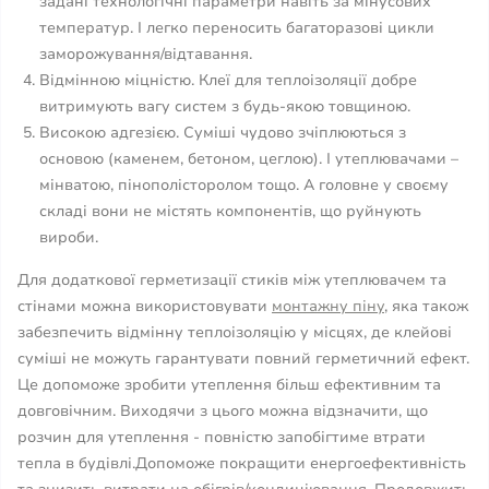
задані технологічні параметри навіть за мінусових
температур. І легко переносить багаторазові цикли
заморожування/відтавання.
Відмінною міцністю. Клеї для теплоізоляції добре
витримують вагу систем з будь-якою товщиною.
Високою адгезією. Суміші чудово зчіплюються з
основою (каменем, бетоном, цеглою). І утеплювачами –
мінватою, пінополісторолом тощо. А головне у своєму
складі вони не містять компонентів, що руйнують
вироби.
Для додаткової герметизації стиків між утеплювачем та
стінами можна використовувати
монтажну піну
, яка також
забезпечить відмінну теплоізоляцію у місцях, де клейові
суміші не можуть гарантувати повний герметичний ефект.
Це допоможе зробити утеплення більш ефективним та
довговічним. Виходячи з цього можна відзначити, що
розчин для утеплення - повністю запобігтиме втрати
тепла в будівлі.Допоможе покращити енергоефективність