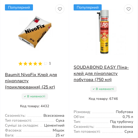
Популярний
Популярний
1
SOUDABOND EASY Піна-
клей для пінопласту
Baumit NivoFix Клей для
побутова (750 мл)
пінопласту
(приклеювання) (25 кг)
В наявності
В наявності
Код товару: 6746
Код товару: 4432
Різновид:
Побутова
Сезонність:
Всесезонна
Об'єм:
0,75 л
Тип готовності:
Суха
Тип:
Під трубочку
Суміші за складом:
Цементний
Сезонність:
Всесезонна
Фасовка:
Мішок
Тип готовності:
Суха
Вага:
25 кг