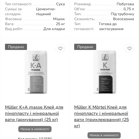
Тип готовності:
Суха
Різновид:
Побутова
Суміші за
Цементно-
Об'єм:
0,75 л
складом:
піщаний
Тип:
Під трубочку
Фасовка:
Мішок
Сезонність:
Всесезонна
Вага:
25 кг
Тип
Готова до
Вид робіт:
Для кладки
готовності:
застосування
Продано
Продано
Müller K+A masse Клей для
Müller K Mörtel Клей для
пінопласту і мінеральної
пінопласту і мінеральної
вати (армування) (25 кг)
вати (приклеювання) (25
кг)
Немає в наявності
Немає в наявності
Код товару: 102580