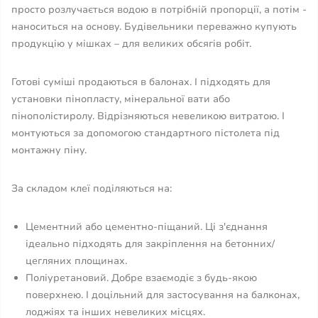
просто розлучається водою в потрібній пропорції, а потім -
наноситься на основу. Будівельники переважно купують
продукцію у мішках – для великих обсягів робіт.
Готові суміші продаються в балонах. І підходять для
установки пінопласту, мінеральної вати або
пінополістиролу. Відрізняються невеликою витратою. І
монтуються за допомогою стандартного пістолета під
монтажну піну.
За складом клеї поділяються на:
Цементний або цементно-піщаний. Ці з'єднання
ідеально підходять для закріплення на бетонних/
цегляних площинах.
Поліуретановий. Добре взаємодіє з будь-якою
поверхнею. І доцільний для застосування на балконах,
лоджіях та інших невеликих місцях.