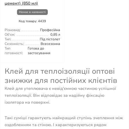
цемент) (850 мл)
Немає в наявності
Код товару: 4439
Різновид:
Професійна
Об'єм:
0,85 л
Тип:
Під пістолет
Сезонність:
Всесезонна
Тип
Готова до
готовності:
застосування
Клей для теплоізоляції оптові
знижки для постійних клієнтів
Клей для утеплювача є невід'ємною частиною успішної
теплоізоляції. Він відповідає за надійну фіксацію
ізолятора на поверхні.
Такі суміші гарантують найкращий ступінь зчеплення між
оздобленням та стіною. І характеризуються рядом