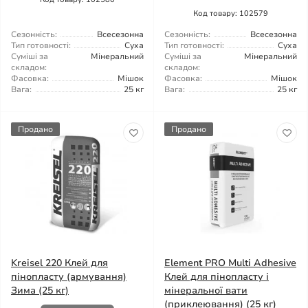
Код товару: 102579
Сезонність:
Всесезонна
Сезонність:
Всесезонна
Тип готовності:
Суха
Тип готовності:
Суха
Суміші за
Мінеральний
Суміші за
Мінеральний
складом:
складом:
Фасовка:
Мішок
Фасовка:
Мішок
Вага:
25 кг
Вага:
25 кг
Продано
Продано
Kreisel 220 Клей для
Element PRO Multi Adhesive
пінопласту (армування)
Клей для пінопласту і
Зима (25 кг)
мінеральної вати
(приклеювання) (25 кг)