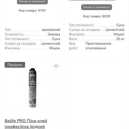
Немає в наявності
Немає в наявності
Код товару: 5767
Код товару: 6029
Тип готовності:
Суха
Тип:
армований
Суміші за складом:
Цементний
Сезонність:
Зимова
Фасовка:
Мішок
Тип готовності:
Суха
Вага:
25 кг
Суміші за складом:
Цементний
Вид
Приклеювання
Фасовка:
Мішок
робіт:
утеплювача
Продано
Belife PRO Піна-клей
професійна (рідкий