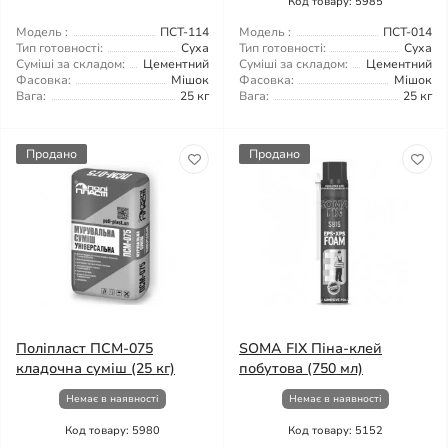
Код товару: 5985
Модель :
ПСТ-114
Модель :
ПСТ-014
Тип готовності:
Суха
Тип готовності:
Суха
Суміші за складом:
Цементний
Суміші за складом:
Цементний
Фасовка:
Мішок
Фасовка:
Мішок
Вага:
25 кг
Вага:
25 кг
Продано
Продано
Поліпласт ПСМ-075
SOMA FIX Піна-клей
кладочна суміш (25 кг)
побутова (750 мл)
Немає в наявності
Немає в наявності
Код товару: 5980
Код товару: 5152