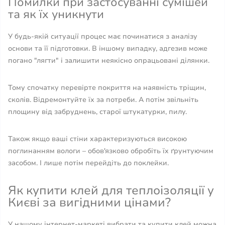
Помилки при застосуванні сумішей
та як їх уникнути
У будь-якій ситуації процес має починатися з аналізу
основи та її підготовки. В іншому випадку, адгезив може
погано "лягти" і залишити неякісно опрацьовані ділянки.
Тому спочатку перевірте покриття на наявність тріщин,
сколів. Відремонтуйте їх за потреби. А потім звільніть
площину від забруднень, старої штукатурки, пилу.
Також якщо ваші стіни характеризуються високою
поглинанням вологи – обов'язково обробіть їх ґрунтуючим
засобом. І лише потім перейдіть до поклейки.
Як купити клей для теплоізоляції у
Києві за вигідними цінами?
У нашому інтернет-маркеті вибрати та купити клей можна