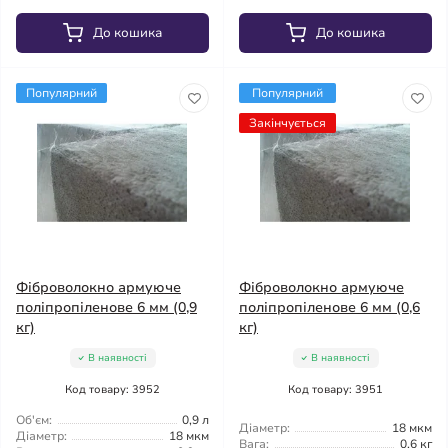
До кошика
До кошика
Популярний
Популярний
Закінчується
Фіброволокно армуюче
Фіброволокно армуюче
поліпропіленове 6 мм (0,9
поліпропіленове 6 мм (0,6
кг)
кг)
В наявності
В наявності
Код товару: 3952
Код товару: 3951
Об'єм:
0,9 л
Діаметр:
18 мкм
Діаметр:
18 мкм
Вага:
0,6 кг