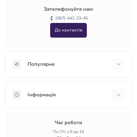
Зателефонуйте нам:
(067) 442-23-45
До контактів
Популярне
Гіпсокартон
OSB
Інформація
Пінопласт
Пінополістирол
Доставка
Мінеральна вата
Оплата
Час роботи
Клей для плитки
Контакти
Пн-Пт: з 8 до 18
Гарантія та повернення