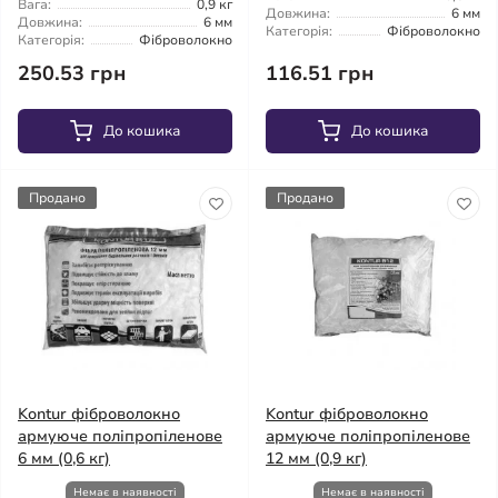
Вага:
0,9 кг
Довжина:
6 мм
Довжина:
6 мм
Категорія:
Фіброволокно
Категорія:
Фіброволокно
250.53 грн
116.51 грн
До кошика
До кошика
Продано
Продано
Kontur фіброволокно
Kontur фіброволокно
армуюче поліпропіленове
армуюче поліпропіленове
6 мм (0,6 кг)
12 мм (0,9 кг)
Немає в наявності
Немає в наявності