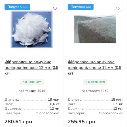
Популярний
Популярний
Фіброволокно армуюче
Фіброволокно армуюче
поліпропіленове 12 мм (0,6
поліпропіленове 12 мм (0,9
кг)
кг)
В наявності
В наявності
Код товару: 3949
Код товару: 3950
Діаметр:
18 мкм
Діаметр:
18 мкм
Вага:
0,6 кг
Вага:
0,9 кг
Довжина:
12 мм
Довжина:
12 мм
Категорія:
Фіброволокно
Категорія:
Фіброволокно
280.61 грн
255.95 грн