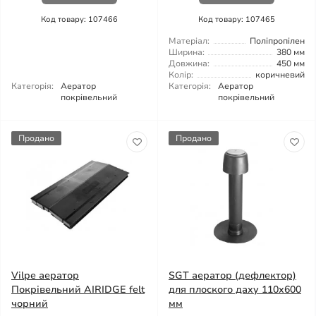
Код товару: 107466
Код товару: 107465
Матеріал:
Поліпропілен
Ширина:
380 мм
Довжина:
450 мм
Колір:
коричневий
Категорія:
Аератор
Категорія:
Аератор
покрівельний
покрівельний
Продано
Продано
Vilpe аератор
SGT аератор (дефлектор)
Покрівельний AIRIDGE felt
для плоского даху 110х600
чорний
мм