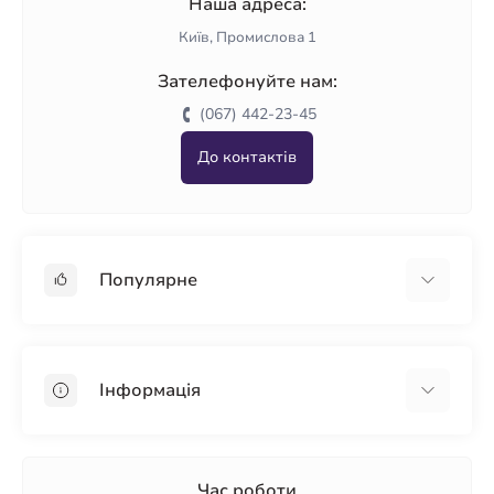
Наша адреса:
Київ, Промислова 1
Зателефонуйте нам:
(067) 442-23-45
До контактів
Популярне
Гіпсокартон
OSB
Інформація
Пінопласт
Пінополістирол
Доставка
Мінеральна вата
Оплата
Час роботи
Клей для плитки