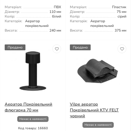
Матеріал:
ПВХ
Матеріал:
Пластик
Діаметр:
110 мм
Діаметр:
75 мм
Колір:
білий
Колір:
сірий
Категорія:
Аератор
Категорія:
Аератор
покрівельний
покрівельний
Висота:
240 мм
Висота:
375 мм
Продано
Продано
Аератор Покрівельний
Vilpe аератор
флюгарка 70 мм
Покрівельний KTV FELT
чорний
Немає в наявності
Немає в наявності
Код товару: 16660