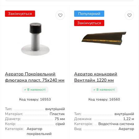
Закінчується
Популярний
Закінчується
Аератор Покрівельний
Аератор коньковий
флюгарка пласт. 75х240 мм
Вентлайн 1220 мм
В наявності
В наявності
Код товару: 16553
Код товару: 16560
Тип:
внутрішній
Матеріал:
Пластик
Тип:
внутрішній
Діаметр:
75 мм
Довжина:
1,22 м
Колір:
сірий
Категорія:
Водостічна система
Категорія:
Аератор
Вид:
Аератор
покрівельний