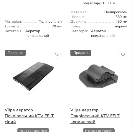
Код товару: 108014
Матеріал:
Поліпропілен
Ширина:
380 мм
Матеріал:
Поліпропілен
Довжина:
450 мм
Діаметр:
70 мм
Колір:
чорний
Категорія:
Аератор
Категорія:
Аератор
покрівельний
покрівельний
Продано
Продано
Vilpe аератор
Vilpe аератор
Покрівельний KTV FELT
Покрівельний KTV FELT
сірий
коричневий
Немає в наявності
Немає в наявності