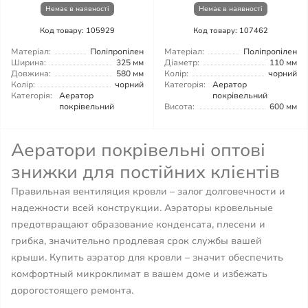
Немає в наявності
Немає в наявності
Код товару: 105929
Код товару: 107462
Матеріал:
Поліпропілен
Матеріал:
Поліпропілен
Ширина:
325 мм
Діаметр:
110 мм
Довжина:
580 мм
Колір:
чорний
Колір:
чорний
Категорія:
Аератор
Категорія:
Аератор
покрівельний
покрівельний
Висота:
600 мм
Аератори покрівельні оптові
знижки для постійних клієнтів
Правильная вентиляция кровли – залог долговечности и
надежности всей конструкции. Аэраторы кровельные
предотвращают образование конденсата, плесени и
грибка, значительно продлевая срок службы вашей
крыши. Купить аэратор для кровли – значит обеспечить
комфортный микроклимат в вашем доме и избежать
дорогостоящего ремонта.