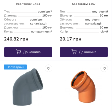
Код товару: 1484
Код товару: 1367
Тип:
зовнішній
Тип:
внутрішній
Діаметр:
160 мм
Діаметр:
50 мм
Область
зовнішня
Область
внутрішня
застосування:
каналізація
застосування:
каналізація
Довжина:
160 мм
Довжина:
50 мм
Колір:
помаранчевий
Колір:
сірий
246.82 грн
20.17 грн
До кошика
До кошика
Популярний