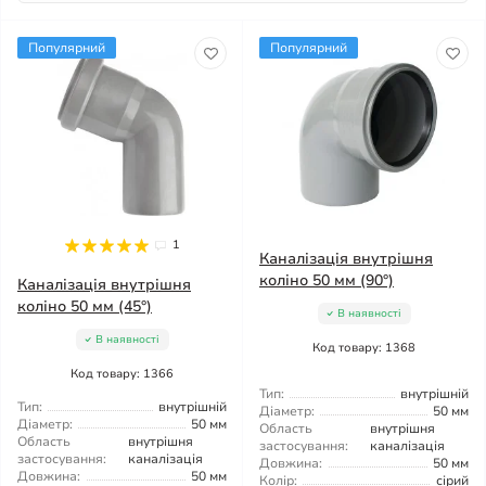
Популярний
Популярний
1
Каналізація внутрішня
коліно 50 мм (90°)
Каналізація внутрішня
коліно 50 мм (45°)
В наявності
В наявності
Код товару: 1368
Код товару: 1366
Тип:
внутрішній
Тип:
внутрішній
Діаметр:
50 мм
Діаметр:
50 мм
Область
внутрішня
Область
внутрішня
застосування:
каналізація
застосування:
каналізація
Довжина:
50 мм
Довжина:
50 мм
Колір:
сірий