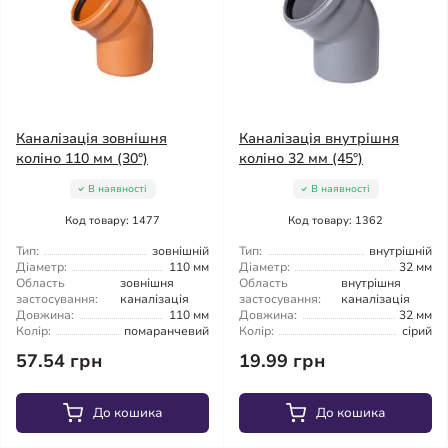
Каналізація зовнішня
Каналізація внутрішня
коліно 110 мм (30°)
коліно 32 мм (45°)
В наявності
В наявності
Код товару: 1477
Код товару: 1362
Тип:
зовнішній
Тип:
внутрішній
Діаметр:
110 мм
Діаметр:
32 мм
Область
зовнішня
Область
внутрішня
застосування:
каналізація
застосування:
каналізація
Довжина:
110 мм
Довжина:
32 мм
Колір:
помаранчевий
Колір:
сірий
57.54 грн
19.99 грн
До кошика
До кошика