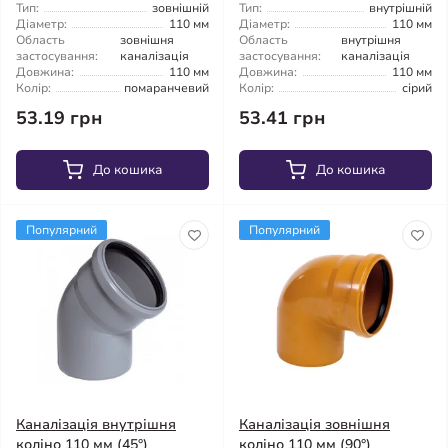
Тип:
зовнішній
Тип:
внутрішній
Діаметр:
110 мм
Діаметр:
110 мм
Область
зовнішня
Область
внутрішня
застосування:
каналізація
застосування:
каналізація
Довжина:
110 мм
Довжина:
110 мм
Колір:
помаранчевий
Колір:
сірий
53.19 грн
53.41 грн
До кошика
До кошика
Популярний
Популярний
Каналізація внутрішня
Каналізація зовнішня
коліно 110 мм (45°)
коліно 110 мм (90°)