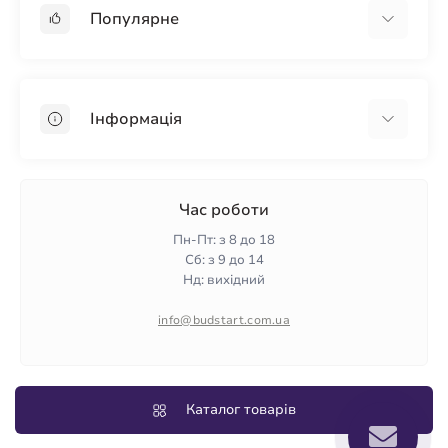
Популярне
Гіпсокартон
OSB
Інформація
Пінопласт
Пінополістирол
Доставка
Мінеральна вата
Оплата
Час роботи
Клей для плитки
Контакти
Пн-Пт: з 8 до 18
Гарантія та повернення
Сб: з 9 до 14
Нд: вихідний
Політика конфіденційності
Про нас
info@budstart.com.ua
Відгуки
Карта сайту
Виробники
Каталог товарів