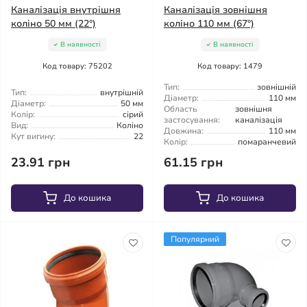
Каналізація внутрішня
Каналізація зовнішня
коліно 50 мм (22°)
коліно 110 мм (67°)
В наявності
В наявності
Код товару: 75202
Код товару: 1479
Тип:
зовнішній
Тип:
внутрішній
Діаметр:
110 мм
Діаметр:
50 мм
Область
зовнішня
Колір:
сірий
застосування:
каналізація
Вид:
Коліно
Довжина:
110 мм
Кут вигину:
22
Колір:
помаранчевий
23.91 грн
61.15 грн
До кошика
До кошика
Популярний