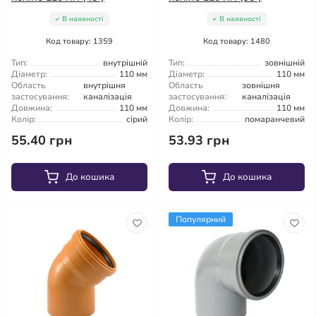
В наявності
В наявності
Код товару: 1359
Код товару: 1480
Тип:
внутрішній
Тип:
зовнішній
Діаметр:
110 мм
Діаметр:
110 мм
Область
внутрішня
Область
зовнішня
застосування:
каналізація
застосування:
каналізація
Довжина:
110 мм
Довжина:
110 мм
Колір:
сірий
Колір:
помаранчевий
55.40 грн
53.93 грн
До кошика
До кошика
Популярний