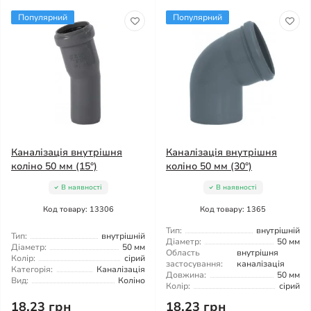
Популярний
Популярний
Каналізація внутрішня
Каналізація внутрішня
коліно 50 мм (15°)
коліно 50 мм (30°)
В наявності
В наявності
Код товару: 13306
Код товару: 1365
Тип:
внутрішній
Тип:
внутрішній
Діаметр:
50 мм
Діаметр:
50 мм
Область
внутрішня
Колір:
сірий
застосування:
каналізація
Категорія:
Каналізація
Довжина:
50 мм
Вид:
Коліно
Колір:
сірий
18.23 грн
18.23 грн