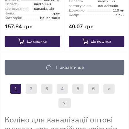
Область
внутрішня
Область
внутрішня
застосування:
каналізація
застосування:
каналізація
Довжина:
110 мм
Колір:
сірий
Колір:
сірий
Категорія:
Каналізація
157.84 грн
40.07 грн
До кошика
До кошика
Показати ще
1
2
3
4
5
6
>
>|
Коліно для каналізації оптові