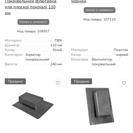
Покрівельний флюгарка
чорний
для плоскої покрівлі 110
Немає в наявності
мм
Код товару: 107110
Немає в наявності
Код товару: 108557
Матеріал:
ПВХ
Діаметр:
110 мм
Колір:
білий
Матеріал:
Пластик
Категорія:
Аератор
Колір:
чорний
покрівельний
Категорія:
Вентилятор
Висота:
240 мм
покрівельний
Продано
Продано