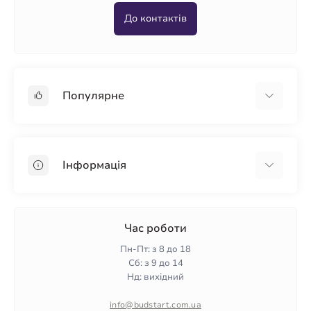
До контактів
Популярне
Гіпсокартон
OSB
Інформація
Пінопласт
Пінополістирол
Доставка
Мінеральна вата
Оплата
Час роботи
Клей для плитки
Контакти
Пн-Пт: з 8 до 18
Гарантія та повернення
Сб: з 9 до 14
Нд: вихідний
Політика конфіденційності
Про нас
info@budstart.com.ua