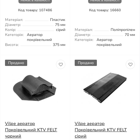
Немає в наявності
Немає в наявності
Код товару: 107486
Код товару: 16660
Матеріал:
Пластик
Діаметр:
75 мм
Колір:
сірий
Матеріал:
Поліпропілен
Категорія:
Аератор
Діаметр:
70 мм
покрівельний
Категорія:
Аератор
Висота:
375 мм
покрівельний
Продано
Продано
Vilpe аератор
Vilpe аератор
Покрівельний KTV FELT
Покрівельний KTV FELT
чорний
сірий