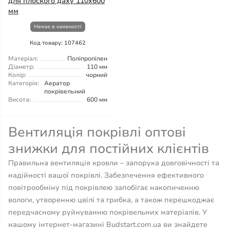
для плоского даху 110х600
мм
Немає в наявності
Код товару: 107462
Матеріал:
Поліпропілен
Діаметр:
110 мм
Колір:
чорний
Категорія:
Аератор
покрівельний
Висота:
600 мм
Вентиляція покрівлі оптові
знижки для постійних клієнтів
Правильна вентиляція кровли – запорука довговічності та
надійності вашої покрівлі. Забезпечення ефективного
повітрообміну під покрівлею запобігає накопиченню
вологи, утворенню цвілі та грибка, а також перешкоджає
передчасному руйнуванню покрівельних матеріалів. У
нашому інтернет-магазині Budstart.com.ua ви знайдете