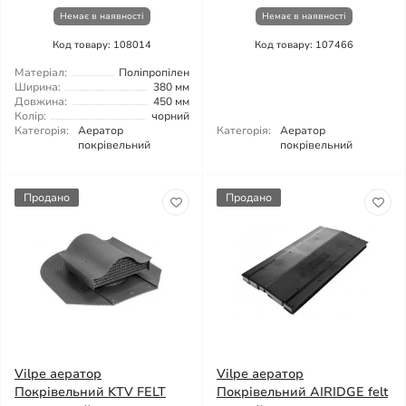
Немає в наявності
Немає в наявності
Код товару: 108014
Код товару: 107466
Матеріал:
Поліпропілен
Ширина:
380 мм
Довжина:
450 мм
Колір:
чорний
Категорія:
Аератор
Категорія:
Аератор
покрівельний
покрівельний
Продано
Продано
Vilpe аератор
Vilpe аератор
Покрівельний KTV FELT
Покрівельний AIRIDGE felt