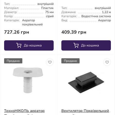
Тип:
внутрішній
Матеріал:
Пластик
Тип:
внутрішній
Діаметр:
75 мм
Довжина:
1,22 м
Колір:
сірий
Категорія:
Водостічна система
Категорія:
Аератор
Вид:
Аератор
покрівельний
727.26 грн
409.39 грн
До кошика
До кошика
Продано
Продано
ТехноНІКОЛЬ аератор
Вентилятор Покрівельний