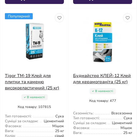
Популярний
Tigor TM-19 Клей для
Будмайстер КЛЕЙ-12 Клей
плитки та каменю
для керамограніта (25 кг)
високоеластичний (25 кг)
В наявності
В наявності
Код товару: 477
Код товару: 107815
Сезонність:
Всесезонна
Тип готовності:
Суха
Тип готовності:
Суха
Суміші за складом:
Цементний
Суміші за складом:
Цементний
Фасовка:
Мішок
Фасовка:
Мішок
Вага:
25 кг
Вага:
25 кг
Колір:
сірий