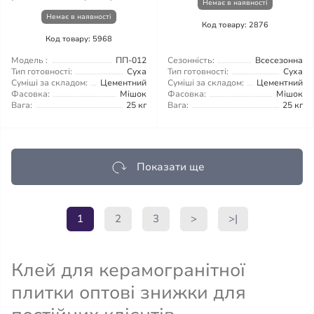
Немає в наявності
Немає в наявності
Код товару: 2876
Код товару: 5968
Модель :
ПП-012
Сезонність:
Всесезонна
Тип готовності:
Суха
Тип готовності:
Суха
Суміші за складом:
Цементний
Суміші за складом:
Цементний
Фасовка:
Мішок
Фасовка:
Мішок
Вага:
25 кг
Вага:
25 кг
Показати ще
1
2
3
>
>|
Клей для керамогранітної
плитки оптові знижки для