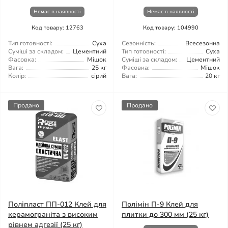
Немає в наявності
Немає в наявності
Код товару: 12763
Код товару: 104990
Тип готовності:
Суха
Сезонність:
Всесезонна
Суміші за складом:
Цементний
Тип готовності:
Суха
Фасовка:
Мішок
Суміші за складом:
Цементний
Вага:
25 кг
Фасовка:
Мішок
Колір:
сірий
Вага:
20 кг
Продано
Продано
Поліпласт ПП-012 Клей для
Полімін П-9 Клей для
керамограніта з високим
плитки до 300 мм (25 кг)
рівнем адгезії (25 кг)