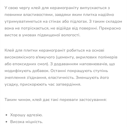
У свою чергу клей для керамограніту випускається з
певними властивостями, завдяки яким плитка надійно
утримуватиметься на стінах або підлогах. З таким складом
вона не потріскається, не відійде від поверхні. Прекрасно
вистоє в умовах підвищеної вологості.
Клей для плитки керамограніт робиться на основі
високоякісного в'яжучого (цементу, акрилових полімерів
або епоксидних смол). З додаванням наповнювачів, що
модифікують добавок. Останні покращують ступінь
зчеплення з'єднання, еластичність. Зменшують його
усадку, прискорюють час затвердіння.
Таким чином, клей дає такі переваги застосування:
Хорошу адгезію.
Висока міцність.