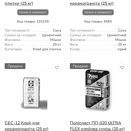
плитки (25 кг)
керамограніта (25 кг)
Немає в наявності
Немає в наявності
Код товару: 103255
Код товару: 9565
Тип готовності:
Суха
Тип готовності:
Суха
Суміші за складом:
Цементний
Суміші за складом:
Цементний
Фасовка:
Мішок
Фасовка:
Мішок
Вага:
25 кг
Вага:
25 кг
Категорія:
Клей для плитки
Колір:
сірий
Продано
Продано
СБС-12 Клей для
Поліпласт ПП-020 ULTRA
керамограніта (25 кг)
FLEX клейова суміш (20 кг)