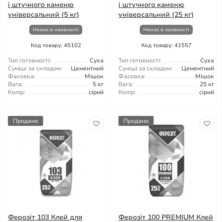
і штучного каменю
і штучного каменю
універсальний (5 кг)
універсальний (25 кг)
Немає в наявності
Немає в наявності
Код товару: 45102
Код товару: 41557
Тип готовності:
Суха
Тип готовності:
Суха
Суміші за складом:
Цементний
Суміші за складом:
Цементний
Фасовка:
Мішок
Фасовка:
Мішок
Вага:
5 кг
Вага:
25 кг
Колір:
сірий
Колір:
сірий
Продано
Продано
Ферозіт 103 Клей для
Ферозіт 100 PREMIUM Клей