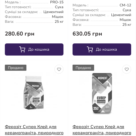
Модель :
PRO-15
Модель :
CM-12
Тип готовності:
Суха
Тип готовності:
Суха
Суміші за складом:
Цементний
Суміші за складом:
Цементний
Фасовка:
Мішок
Фасовка:
Мішок
Вага:
25 кг
Вага:
25 кг
280.60 грн
630.05 грн
До кошика
До кошика
Продано
Продано
Ферозіт Супер Клей для
Ферозіт Супер Клей для
керамограніта, природного
керамограніта, природного