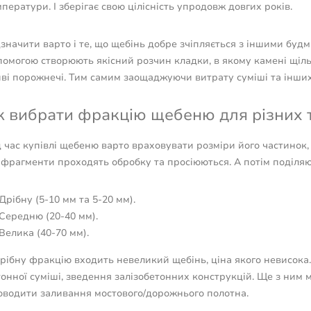
ператури. І зберігає свою цілісність упродовж довгих років.
значити варто і те, що щебінь добре зчіпляється з іншими будм
помогою створюють якісний розчин кладки, в якому камені щіль
йві порожнечі. Тим самим заощаджуючи витрату суміші та інших
к вибрати фракцію щебеню для різних т
 час купівлі щебеню варто враховувати розміри його частинок,
 фрагменти проходять обробку та просіюються. А потім поділяют
Дрібну (5-10 мм та 5-20 мм).
Середню (20-40 мм).
Велика (40-70 мм).
рібну фракцію входить невеликий щебінь, ціна якого невисока.
тонної суміші, зведення залізобетонних конструкцій. Ще з ним
оводити заливання мостового/дорожнього полотна.