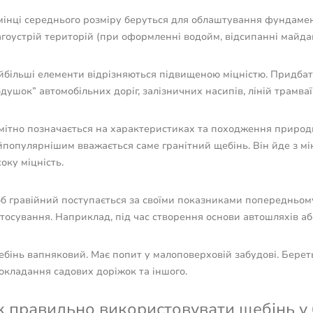
мінці середнього розміру беруться для облаштування фундамент
гоустрій територій (при оформленні водойм, відсипанні майдан
йбільші елементи відрізняються підвищеною міцністю. Придбат
душок” автомобільних доріг, залізничних насипів, ліній трамваї
мітно позначається на характеристиках та походження природно
популярнішим вважається саме гранітний щебінь. Він йде з мін
оку міцність.
б гравійний поступається за своїми показниками попередньому
тосування. Наприклад, під час створення основи автошляхів аб
ебінь вапняковий. Має попит у малоповерховій забудові. Берет
окладання садових доріжок та іншого.
к правильно використовувати щебінь у 