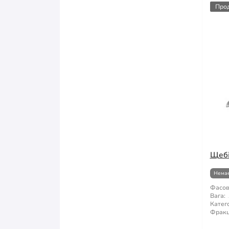
Про
Щебі
Немає
Фасов
Вага:
Катего
Фракц