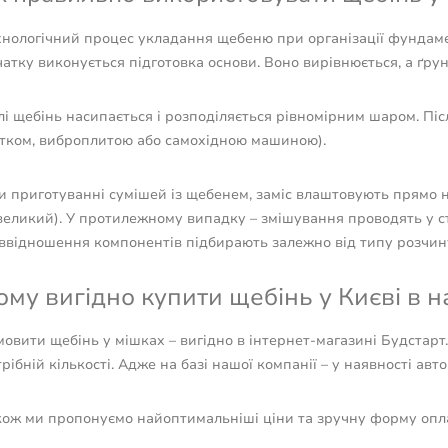
нологічний процес укладання щебеню при організації фундамент
атку виконується підготовка основи. Воно вирівнюється, а ґрун
і щебінь насипається і розподіляється рівномірним шаром. Пі
атком, виброплитою або самохідною машиною).
и приготуванні сумішей із щебенем, заміс влаштовують прямо 
великий). У протилежному випадку – змішування проводять у ст
іввідношення компонентів підбирають залежно від типу розчин
ому вигідно купити щебінь у Києві в 
овити щебінь у мішках – вигідно в інтернет-магазині Будстарт
рібній кількості. Адже на базі нашої компанії – у наявності авт
кож ми пропонуємо найоптимальніші ціни та зручну форму оплат