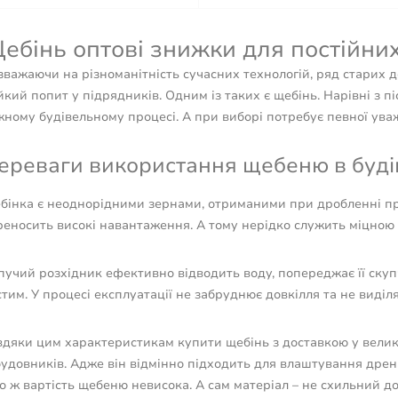
ебінь оптові знижки для постійних
важаючи на різноманітність сучасних технологій, ряд старих до
йкий попит у підрядників. Одним із таких є щебінь. Нарівні з п
ному будівельному процесі. А при виборі потребує певної уваж
ереваги використання щебеню в буді
бінка є неоднорідними зернами, отриманими при дробленні пр
реносить високі навантаження. А тому нерідко служить міцною 
учий розхідник ефективно відводить воду, попереджає її скупче
тим. У процесі експлуатації не забруднює довкілля та не виді
вдяки цим характеристикам купити щебінь з доставкою у велик
будовників. Адже він відмінно підходить для влаштування дрен
о ж вартість щебеню невисока. А сам матеріал – не схильний до