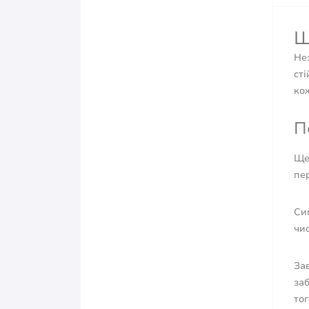
Щ
Нез
сті
кож
П
Ще
пе
Сип
чис
За
за
тог