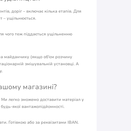
ів, доріг – включає кілька етапів. Для
т – ущільнюється.
сля чого теж піддається ущільненню
на майданчику (якщо об'єм розчину
аціонарній змішувальній установці. А
у.
нашому магазині?
. Ми легко зможемо доставити матеріал у
о будь-якої вантажопідйомності.
и. Готівкою або за реквізитами IBAN.