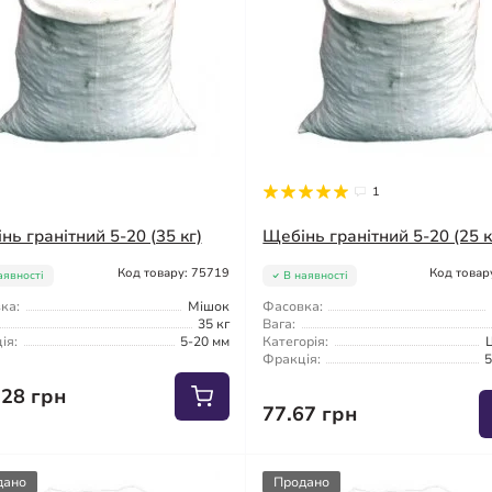
1
нь гранітний 5-20 (35 кг)
Щебінь гранітний 5-20 (25 к
Код товару: 75719
Код товар
аявності
В наявності
ка:
Мішок
Фасовка:
35 кг
Вага:
ія:
5-20 мм
Категорія:
Фракція:
5
.28 грн
77.67 грн
дано
Продано