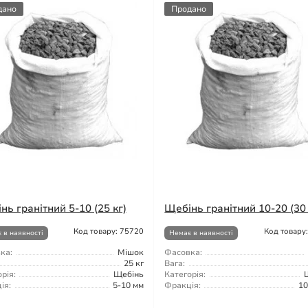
дано
Продано
нь гранітний 5-10 (25 кг)
Щебінь гранітний 10-20 (30 
Код товару: 75720
Код товару
 в наявності
Немає в наявності
ка:
Мішок
Фасовка:
25 кг
Вага:
рія:
Щебінь
Категорія:
ія:
5-10 мм
Фракція:
10