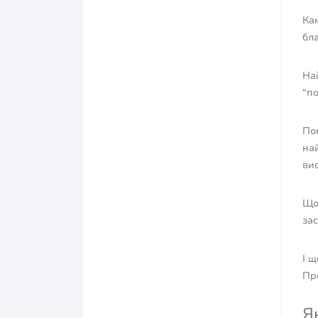
Ка
бла
На
“по
По
най
вис
Що
зас
І щ
Пр
Я