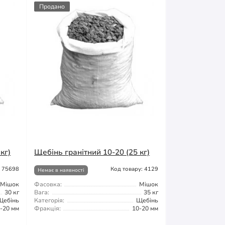
Продано
кг)
Щебінь гранітний 10-20 (25 кг)
: 75698
Код товару: 4129
Немає в наявності
Мішок
Фасовка:
Мішок
30 кг
Вага:
35 кг
Щебінь
Категорія:
Щебінь
-20 мм
Фракція:
10-20 мм