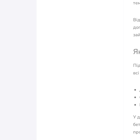
тем
Від
до
за
Я
Під
всі
У д
бе
пр