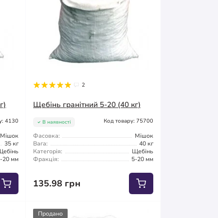
2
г)
Щебінь гранітний 5-20 (40 кг)
у: 4130
Код товару: 75700
В наявності
Мішок
Фасовка:
Мішок
35 кг
Вага:
40 кг
Щебінь
Категорія:
Щебінь
-20 мм
Фракція:
5-20 мм
135.98 грн
Продано