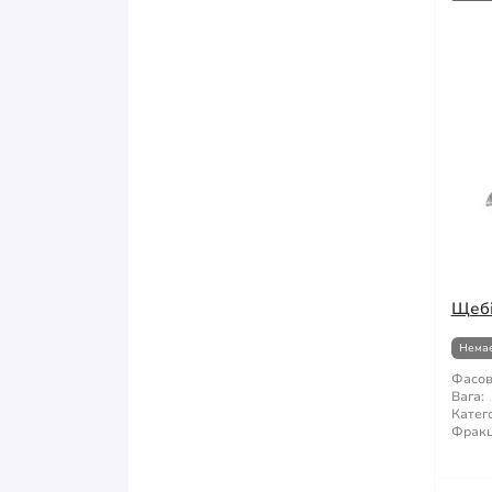
Щебі
Немає
Фасов
Вага:
Катего
Фракц