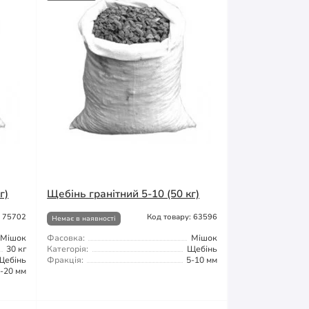
г)
Щебінь гранітний 5-10 (50 кг)
: 75702
Код товару: 63596
Немає в наявності
Мішок
Фасовка:
Мішок
30 кг
Категорія:
Щебінь
Щебінь
Фракція:
5-10 мм
-20 мм