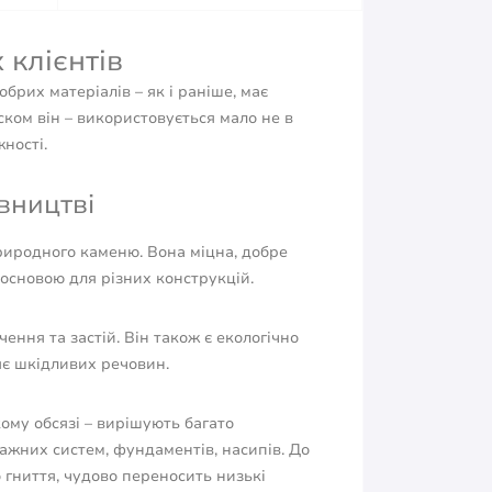
 клієнтів
брих матеріалів – як і раніше, має
іском він – використовується мало не в
ності.
вництві
иродного каменю. Вона міцна, добре
основою для різних конструкцій.
ння та застій. Він також є екологічно
ляє шкідливих речовин.
ому обсязі – вирішують багато
ажних систем, фундаментів, насипів. До
 гниття, чудово переносить низькі