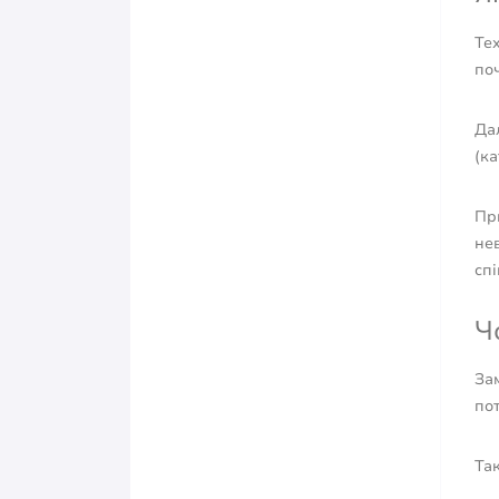
Тех
поч
Дал
(к
Пр
не
сп
Ч
Зам
пот
Та