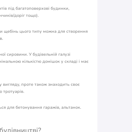
ів під багатоповерхові будинки,
чиків/доріг тощо).
и щебінь цього типу можна для створення
в.
ї сировини. У будівельній галузі
імальною кількістю домішок у складі і має
 вигляду, проте також знаходить своє
о тротуарів.
ься для бетонування гаражів, альтанок.
будівництві?