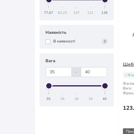
77,67
92,25
107
121
136
Наявність
В наявності
3
Вага
Щебі
-
В н
Фасов
Вага:
Фракц
35
36
38
39
40
123
Про