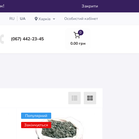
рн!
Закрити
RU
UA
Особистий кабінет
Харків
0
(067) 442-23-45
0.00 грн
Популярний
Закінчується