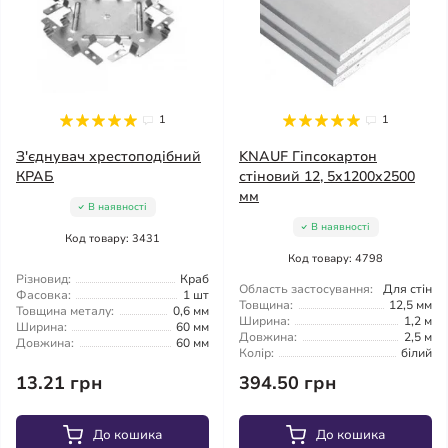
1
1
З'єднувач хрестоподібний
KNAUF Гіпсокартон
КРАБ
стіновий 12, 5x1200x2500
мм
В наявності
В наявності
Код товару: 3431
Код товару: 4798
Різновид:
Краб
Область застосування:
Для стін
Фасовка:
1 шт
Товщина:
12,5 мм
Товщина металу:
0,6 мм
Ширина:
1,2 м
Ширина:
60 мм
Довжина:
2,5 м
Довжина:
60 мм
Колір:
білий
13.21 грн
394.50 грн
До кошика
До кошика