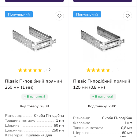
Популярний
Популярний
2
1
Підвіс П-подібний прямий
Підвіс П-подібний прямий
250 мм (1 мм)
125 мм (0,8 мм)
В наявності
В наявності
Код товару: 2808
Код товару: 2801
Різновид:
Скоба П-подібна
Різновид:
Скоба П-подібна
Товщина металу:
1 мм
Фасовка:
1 шт
Ширина:
60 мм
Товщина металу:
0,8 мм
Довжина:
250 мм
Ширина:
60 мм
Категорія:
Кріплення для