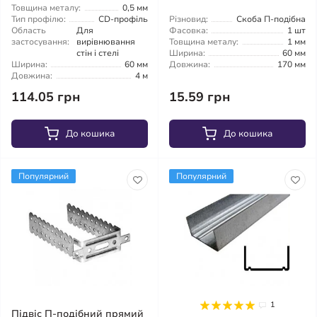
Товщина металу:
0,5 мм
Тип профілю:
CD-профіль
Різновид:
Скоба П-подібна
Область
Для
Фасовка:
1 шт
застосування:
вирівнювання
Товщина металу:
1 мм
стін і стелі
Ширина:
60 мм
Ширина:
60 мм
Довжина:
170 мм
Довжина:
4 м
114.05 грн
15.59 грн
До кошика
До кошика
Популярний
Популярний
1
Підвіс П-подібний прямий