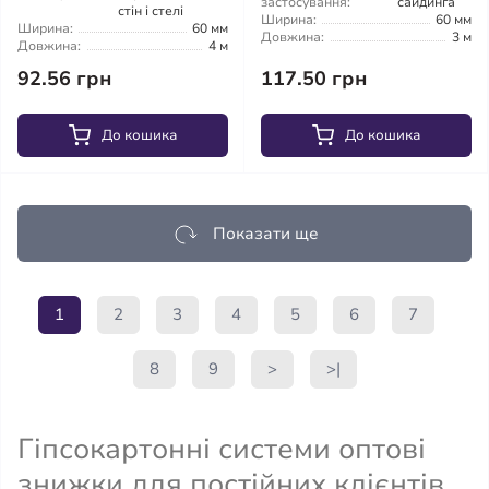
застосування:
сайдинга
стін і стелі
Ширина:
60 мм
Ширина:
60 мм
Довжина:
3 м
Довжина:
4 м
92.56 грн
117.50 грн
До кошика
До кошика
Показати ще
1
2
3
4
5
6
7
8
9
>
>|
Гіпсокартонні системи оптові
знижки для постійних клієнтів