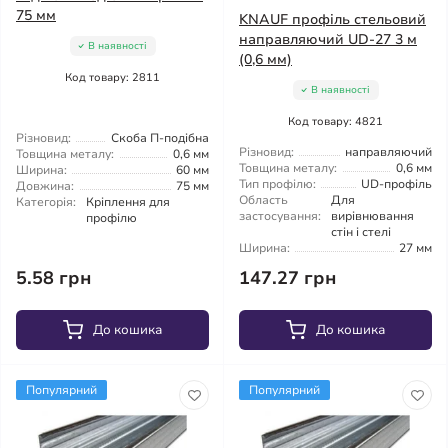
75 мм
KNAUF профіль стельовий
направляючий UD-27 3 м
В наявності
(0,6 мм)
Код товару: 2811
В наявності
Код товару: 4821
Різновид:
Скоба П-подібна
Різновид:
направляючий
Товщина металу:
0,6 мм
Товщина металу:
0,6 мм
Ширина:
60 мм
Тип профілю:
UD-профіль
Довжина:
75 мм
Область
Для
Категорія:
Кріплення для
застосування:
вирівнювання
профілю
стін і стелі
Ширина:
27 мм
5.58 грн
147.27 грн
До кошика
До кошика
Популярний
Популярний