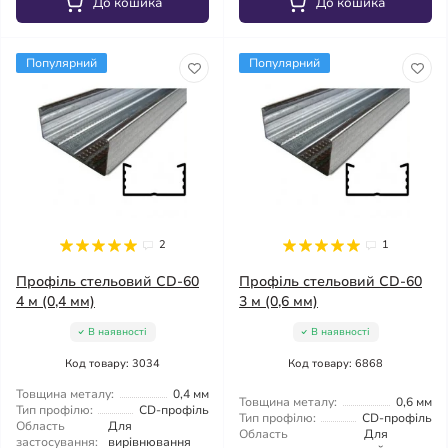
До кошика
До кошика
Популярний
Популярний
2
1
Профіль стельовий CD-60
Профіль стельовий CD-60
4 м (0,4 мм)
3 м (0,6 мм)
В наявності
В наявності
Код товару: 3034
Код товару: 6868
Товщина металу:
0,4 мм
Товщина металу:
0,6 мм
Тип профілю:
CD-профіль
Тип профілю:
CD-профіль
Область
Для
Область
Для
застосування:
вирівнювання