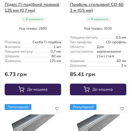
Підвіс П-подібний прямий
Профіль стельовий CD-60
125 мм (0,7 мм)
3 м (0,5 мм)
В наявності
В наявності
Код товару: 2800
Код товару: 3030
Товщина металу:
0,5 мм
Різновид:
Скоба П-подібна
Тип профілю:
CD-профіль
Фасовка:
1 шт
Область
Для
Товщина металу:
0,7 мм
застосування:
вирівнювання
Ширина:
60 мм
стін і стелі
Довжина:
125 мм
Ширина:
60 мм
Довжина:
3 м
6.73 грн
85.41 грн
До кошика
До кошика
Популярний
Популярний