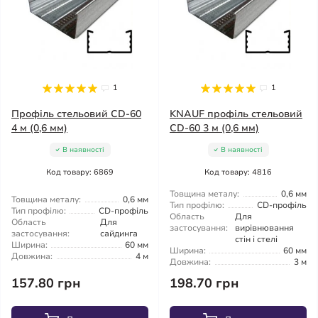
1
1
Профіль стельовий CD-60
KNAUF профіль стельовий
4 м (0,6 мм)
CD-60 3 м (0,6 мм)
В наявності
В наявності
Код товару: 6869
Код товару: 4816
Товщина металу:
0,6 мм
Товщина металу:
0,6 мм
Тип профілю:
CD-профіль
Тип профілю:
CD-профіль
Область
Для
Область
Для
застосування:
вирівнювання
застосування:
сайдинга
стін і стелі
Ширина:
60 мм
Ширина:
60 мм
Довжина:
4 м
Довжина:
3 м
157.80 грн
198.70 грн