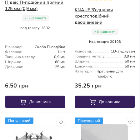
Підвіс П-подібний прямий
125 мм (0,9 мм)
KNAUF З'єднувач
хрестоподібний
В наявності
дворівневий
Код товару: 2802
В наявності
Код товару: 20108
Різновид:
Скоба П-подібна
Різновид:
CD-з'єднувач
Фасовка:
1 шт
Товщина металу:
0,9 мм
Товщина металу:
0,9 мм
Ширина:
60 мм
Ширина:
60 мм
Довжина:
60 мм
Довжина:
125 мм
Категорія:
Кріплення для
профілю
6.50 грн
35.25 грн
До кошика
До кошика
Популярний
Популярний