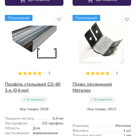
Популярний
Популярний
1
1
Профіль стельовий CD-60
Підвіс пружинний
3 м (0,4 мм)
Метелик
В наявності
В наявності
Код товару: 3028
Код товару: 2813
Товщина металу:
0,4 мм
Тип профілю:
CD-профіль
Різновид:
Метелик
Область
Для
Фасовка:
1 шт
застосування:
вирівнювання
Товщина металу:
1 мм