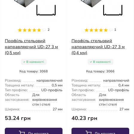
2
1
Профіль стельовий
Профіль стельовий
направляючий UD-27 3 м
направляючий UD-27 3 м
(0,5 мм)
(0,4 мм)
В наявності
В наявності
Код товару: 3068
Код товару: 3066
Різновид:
направляючий
Різновид:
направляючий
Товщина металу:
0,5 мм
Товщина металу:
0,4 мм
Тип профілю:
UD-профіль
Тип профілю:
UD-профіль
Область
Для
Область
Для
застосування:
вирівнювання
застосування:
вирівнювання
стін і стелі
стін і стелі
Ширина:
27 мм
Ширина:
27 мм
53.24 грн
40.23 грн
До кошика
До кошика