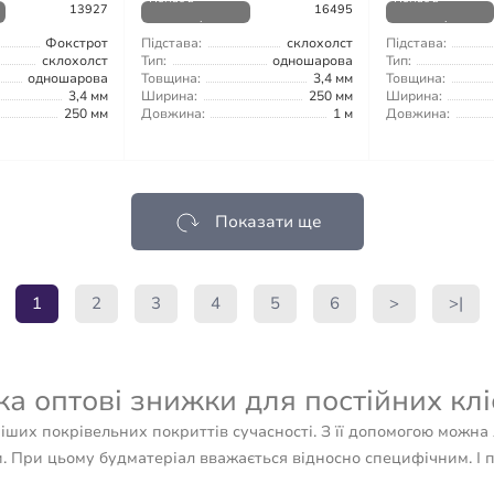
13927
16495
наявності
наявності
Фокстрот
Підстава:
склохолст
Підстава:
склохолст
Тип:
одношарова
Тип:
одношарова
Товщина:
3,4 мм
Товщина:
3,4 мм
Ширина:
250 мм
Ширина:
250 мм
Довжина:
1 м
Довжина:
Показати ще
1
2
3
4
5
6
>
>|
а оптові знижки для постійних клі
ших покрівельних покриттів сучасності. З її допомогою можна 
При цьому будматеріал вважається відносно специфічним. І п