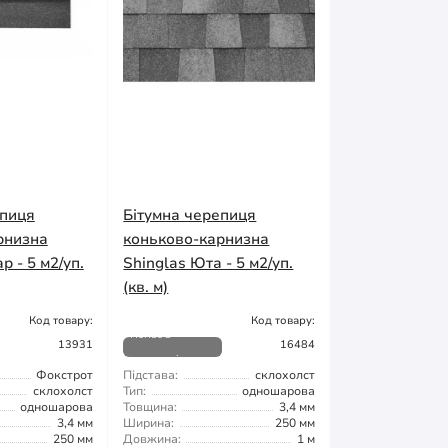
епиця
Бітумна черепиця
рнизна
коньково-карнизна
р - 5 м2/уп.
Shinglas Юта - 5 м2/уп.
(кв. м)
Код товару:
Код товару:
Немає в
13931
16484
наявності
Фокстрот
Підстава:
склохолст
склохолст
Тип:
одношарова
одношарова
Товщина:
3,4 мм
3,4 мм
Ширина:
250 мм
250 мм
Довжина:
1 м