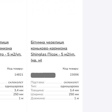
епиця
Бітумна черепиця
рнизна
коньково-карнизна
о - 5 м2/уп.
Shinglas Пісок - 5 м2/уп.
(кв. м)
Код товару:
Код товару:
Немає в
14821
23006
наявності
склохолст
Підстава:
склохолст
одношарова
Тип:
одношарова
3,4 мм
Товщина:
3,4 мм
250 мм
Ширина:
250 мм
1 м
Довжина:
1 м