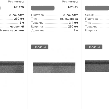
Код товару:
Код товару:
Немає в
Немає в
101875
107483
наявності
наявності
склохолст
Підстава:
склохолст
Серія:
250 мм
Тип:
одношарова
Підстава:
1 м
Товщина:
3,4 мм
Тип:
червоний
Ширина:
250 мм
Товщина:
ітумна черепиця
Довжина:
1 м
Ширина:
Продано
Продано