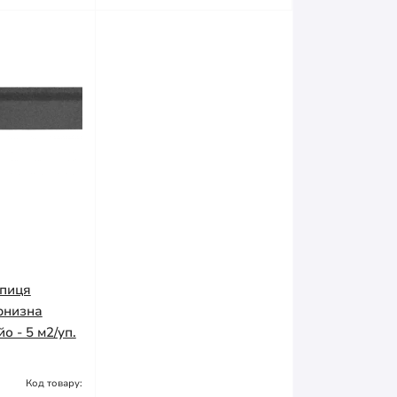
епиця
рнизна
о - 5 м2/уп.
Код товару: