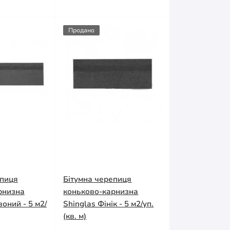
Продано
епиця
Бітумна черепиця
рнизна
коньково-карнизна
воний - 5 м2/
Shinglas Фінік - 5 м2/уп.
(кв. м)