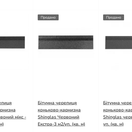
Продано
Продано
епиця
Бітумна черепиця
Бітумна чер
арнизна
коньково-карнизна
коньково-ка
воний мікс -
Shinglas Червоний
Shinglas чер
м)
Екстра-3 м2/уп. (кв. м)
уп. (кв. м)