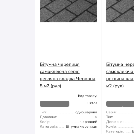
Бітумна черепиця
Бітумна чер
самоклеюча серія
самоклеюча 
цегляна кладка Червона
цегляна кла
8 м2 (рул)
м2 (рул)
Код товару:
Немає в
Немає в
13923
наявності
наявності
Тип:
одношарова
Серія:
Довжина:
1 м
Тип:
Колір:
червоний
Довжина:
Категорія:
Бітумна черепиця
Колір:
Категорія:
Б