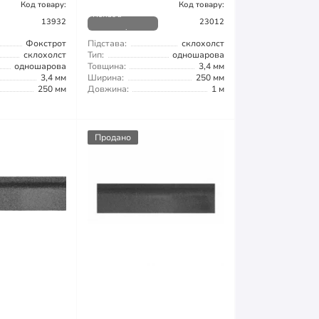
Код товару:
Код товару:
Немає в
13932
23012
наявності
Фокстрот
Підстава:
склохолст
склохолст
Тип:
одношарова
одношарова
Товщина:
3,4 мм
3,4 мм
Ширина:
250 мм
250 мм
Довжина:
1 м
Продано