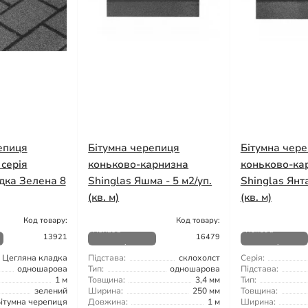
епиця
Бітумна черепиця
Бітумна чер
серія
коньково-карнизна
коньково-ка
дка Зелена 8
Shinglas Яшма - 5 м2/уп.
Shinglas Янта
(кв. м)
(кв. м)
Код товару:
Код товару:
Немає в
Немає в
13921
16479
наявності
наявності
Цегляна кладка
Підстава:
склохолст
Серія:
одношарова
Тип:
одношарова
Підстава:
1 м
Товщина:
3,4 мм
Тип:
зелений
Ширина:
250 мм
Товщина:
ітумна черепиця
Довжина:
1 м
Ширина: