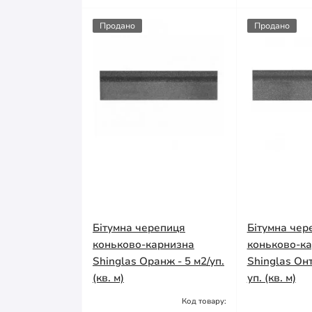
Продано
Продано
Бітумна черепиця
Бітумна чер
коньково-карнизна
коньково-к
Shinglas Оранж - 5 м2/уп.
Shinglas Онт
(кв. м)
уп. (кв. м)
Код товару:
Немає в
Немає в