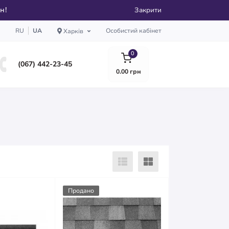
рн!
Закрити
RU
UA
Особистий кабінет
Харків
0
(067) 442-23-45
0.00 грн
Продано