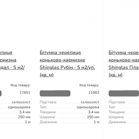
епиця
Бітумна черепиця
Бітумна чер
арнизна
коньково-карнизна
коньково-ка
дал - 5 м2/
Shinglas Рубін - 5 м2/уп.
Shinglas Плат
(кв. м)
(кв. м)
Код товару:
Код товару:
Немає в
Немає в
17651
21883
наявності
наявності
склохолст
Підстава:
склохолст
Підстава:
одношарова
Тип:
одношарова
Тип:
3,4 мм
Товщина:
3,4 мм
Товщина:
250 мм
Ширина:
250 мм
Ширина:
1 м
Довжина:
1 м
Довжина: