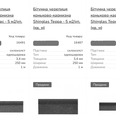
епиця
Бітумна черепиця
Бітумна чер
арнизна
коньково-карнизна
коньково-ка
с - 5 м2/уп.
Shinglas Терра - 5 м2/уп.
Shinglas Терн
(кв. м)
(кв. м)
Код товару:
Код товару:
Немає в
Немає в
16491
16487
наявності
наявності
склохолст
Підстава:
склохолст
Підстава:
одношарова
Тип:
одношарова
Тип:
3,4 мм
Товщина:
3,4 мм
Товщина:
250 мм
Ширина:
250 мм
Ширина:
1 м
Довжина:
1 м
Довжина:
Продано
Продано