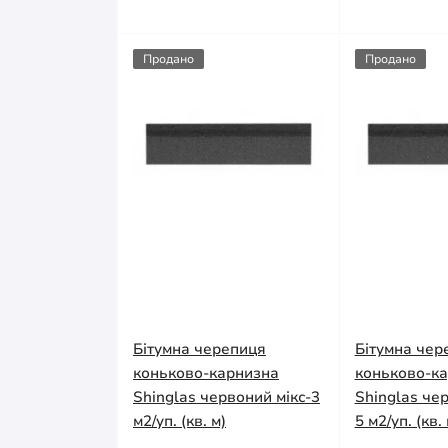
Продано
Продано
Бітумна черепиця
Бітумна чер
коньково-карнизна
коньково-к
Shinglas червоний мікс-3
Shinglas чер
м2/уп. (кв. м)
5 м2/уп. (кв. 