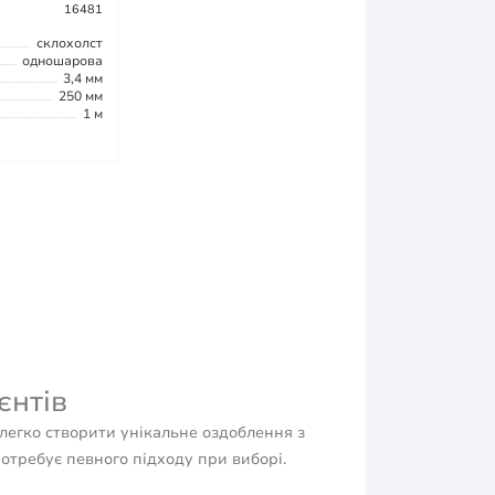
16481
склохолст
одношарова
3,4 мм
250 мм
1 м
єнтів
легко створити унікальне оздоблення з
отребує певного підходу при виборі.