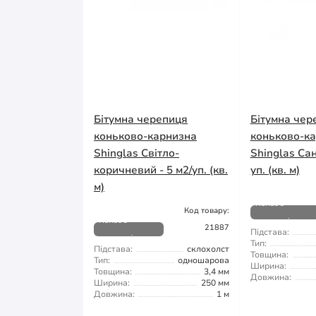
Бітумна черепиця
Бітумна чер
коньково-карнизна
коньково-к
Shinglas Світло-
Shinglas Сан
коричневий - 5 м2/уп. (кв.
уп. (кв. м)
м)
Немає в
Код товару:
Немає в
наявності
21887
Підстава:
наявності
Тип:
Підстава:
склохолст
Товщина:
Тип:
одношарова
Ширина:
Товщина:
3,4 мм
Довжина:
Ширина:
250 мм
Довжина:
1 м