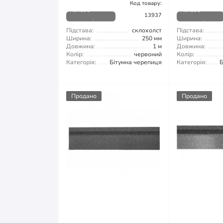
Код товару:
Немає в
Немає в
13937
наявності
наявності
Підстава:
склохолст
Підстава:
Ширина:
250 мм
Ширина:
Довжина:
1 м
Довжина:
Колір:
червоний
Колір:
Категорія:
Бітумна черепиця
Категорія:
Б
Продано
Продано