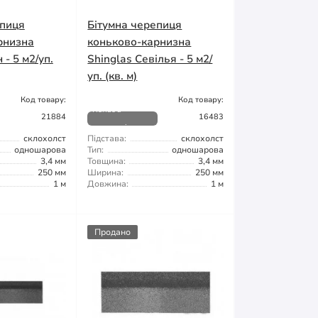
епиця
Бітумна черепиця
рнизна
коньково-карнизна
 - 5 м2/уп.
Shinglas Севілья - 5 м2/
уп. (кв. м)
Код товару:
Код товару:
Немає в
21884
16483
наявності
склохолст
Підстава:
склохолст
одношарова
Тип:
одношарова
3,4 мм
Товщина:
3,4 мм
250 мм
Ширина:
250 мм
1 м
Довжина:
1 м
Продано