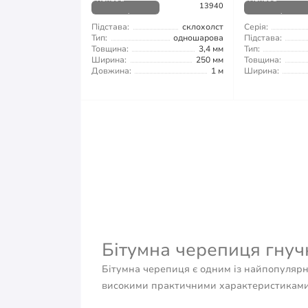
13940
наявності
наявності
Підстава:
склохолст
Серія:
Тип:
одношарова
Підстава:
Товщина:
3,4 мм
Тип:
Ширина:
250 мм
Товщина:
Довжина:
1 м
Ширина:
Бітумна черепиця гнучк
Бітумна черепиця є одним із найпопулярні
високими практичними характеристиками. 