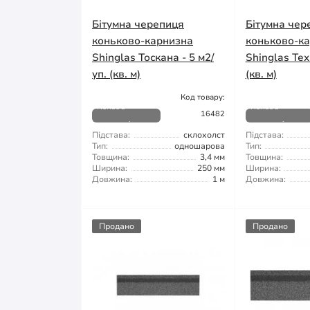
Бітумна черепиця
Бітумна чер
коньково-карнизна
коньково-к
Shinglas Тоскана - 5 м2/
Shinglas Теха
уп. (кв. м)
(кв. м)
Код товару:
Немає в
Немає в
16482
наявності
наявності
Підстава:
склохолст
Підстава:
Тип:
одношарова
Тип:
Товщина:
3,4 мм
Товщина:
Ширина:
250 мм
Ширина:
Довжина:
1 м
Довжина:
Продано
Продано