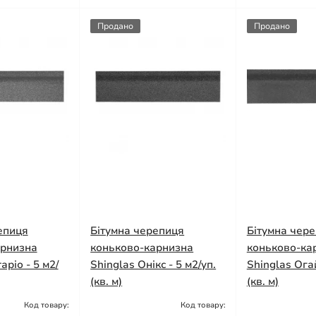
Продано
Продано
епиця
Бітумна черепиця
Бітумна чер
арнизна
коньково-карнизна
коньково-ка
аріо - 5 м2/
Shinglas Онікс - 5 м2/уп.
Shinglas Огай
(кв. м)
(кв. м)
Код товару:
Код товару:
Немає в
Немає в