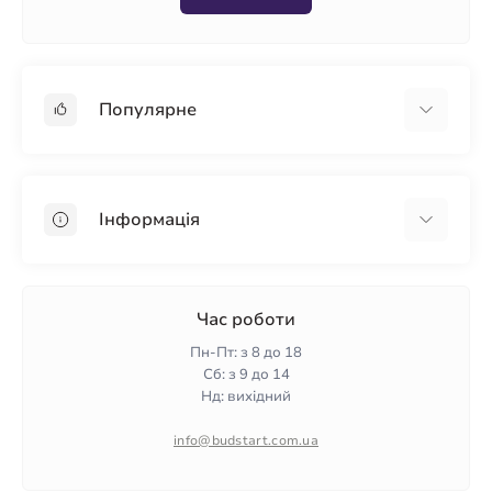
Популярне
Гіпсокартон
OSB
Інформація
Пінопласт
Пінополістирол
Доставка
Мінеральна вата
Оплата
Час роботи
Клей для плитки
Контакти
Пн-Пт: з 8 до 18
Гарантія та повернення
Сб: з 9 до 14
Нд: вихідний
Політика конфіденційності
Про нас
info@budstart.com.ua
Відгуки