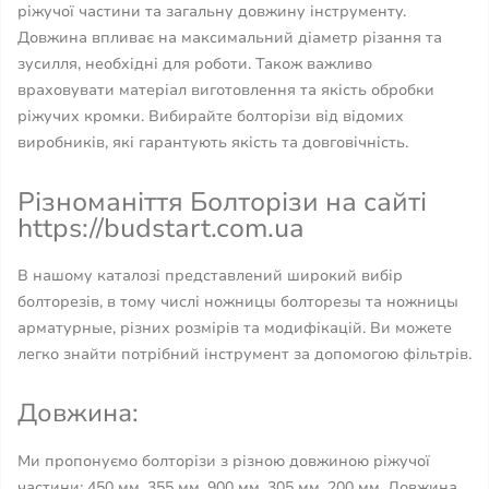
ріжучої частини та загальну довжину інструменту.
Довжина впливає на максимальний діаметр різання та
зусилля, необхідні для роботи. Також важливо
враховувати матеріал виготовлення та якість обробки
ріжучих кромки. Вибирайте болторізи від відомих
виробників, які гарантують якість та довговічність.
Різноманіття Болторізи на сайті
https://budstart.com.ua
В нашому каталозі представлений широкий вибір
болторезів, в тому числі ножницы болторезы та ножницы
арматурные, різних розмірів та модифікацій. Ви можете
легко знайти потрібний інструмент за допомогою фільтрів.
Довжина:
Ми пропонуємо болторізи з різною довжиною ріжучої
частини: 450 мм, 355 мм, 900 мм, 305 мм, 200 мм. Довжина