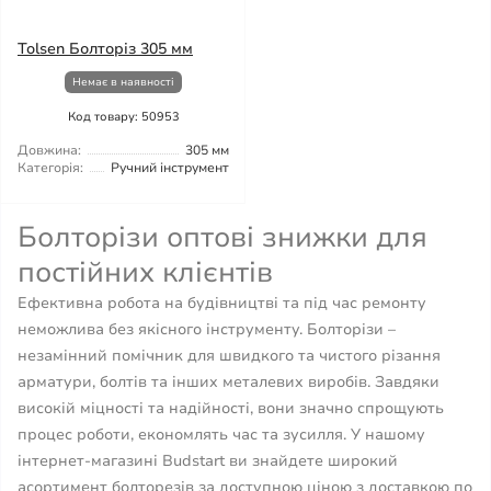
Tolsen Болторіз 305 мм
Немає в наявності
Код товару: 50953
Довжина:
305 мм
Категорія:
Ручний інструмент
Болторізи оптові знижки для
постійних клієнтів
Ефективна робота на будівництві та під час ремонту
неможлива без якісного інструменту. Болторізи –
незамінний помічник для швидкого та чистого різання
арматури, болтів та інших металевих виробів. Завдяки
високій міцності та надійності, вони значно спрощують
процес роботи, економлять час та зусилля. У нашому
інтернет-магазині Budstart ви знайдете широкий
асортимент болторезів за доступною ціною з доставкою по