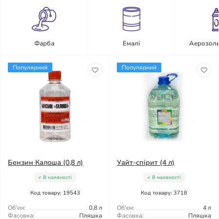
Фарба
Емалі
Аерозоль
Популярний
Популярний
Бензин Калоша (0,8 л)
Уайт-спірит (4 л)
В наявності
В наявності
Код товару: 19543
Код товару: 3718
Об'єм:
0,8 л
Об'єм:
4 л
Фасовка:
Пляшка
Фасовка:
Пляшка