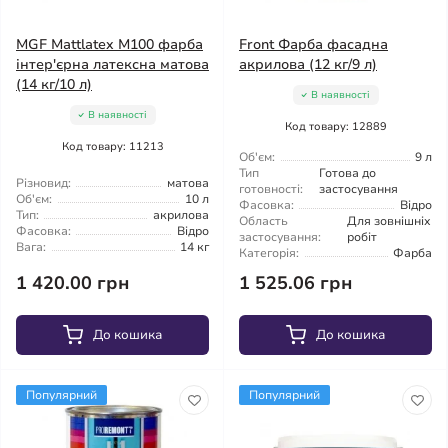
MGF Mattlatex М100 фарба
Front Фарба фасадна
інтер'єрна латексна матова
акрилова (12 кг/9 л)
(14 кг/10 л)
В наявності
В наявності
Код товару: 12889
Код товару: 11213
Об'єм:
9 л
Тип
Готова до
Різновид:
матова
готовності:
застосування
Об'єм:
10 л
Фасовка:
Відро
Тип:
акрилова
Область
Для зовнішніх
Фасовка:
Відро
застосування:
робіт
Вага:
14 кг
Категорія:
Фарба
1 420.00 грн
1 525.06 грн
До кошика
До кошика
Популярний
Популярний