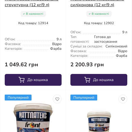
структурна (12 кг/9 л)
силіконова (12 кг/9 л)
В наявності
В наявності
Код товару: 12914
Код товару: 12902
Об'єм:
9 л
Тип
Готова до
Об'єм:
9 л
готовності:
застосування
Фасовка:
Відро
Суміші за складом:
Силіконовий
Категорія:
Фарба
Фасовка:
Відро
Категорія:
Фарба
1 049.62 грн
2 200.93 грн
До кошика
До кошика
Популярний
Популярний