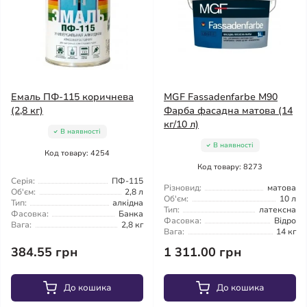
Емаль ПФ-115 коричнева
MGF Fassadenfarbe М90
(2,8 кг)
Фарба фасадна матова (14
кг/10 л)
В наявності
В наявності
Код товару: 4254
Код товару: 8273
Серія:
ПФ-115
Різновид:
матова
Об'єм:
2,8 л
Об'єм:
10 л
Тип:
алкідна
Тип:
латексна
Фасовка:
Банка
Фасовка:
Відро
Вага:
2,8 кг
Вага:
14 кг
384.55 грн
1 311.00 грн
До кошика
До кошика