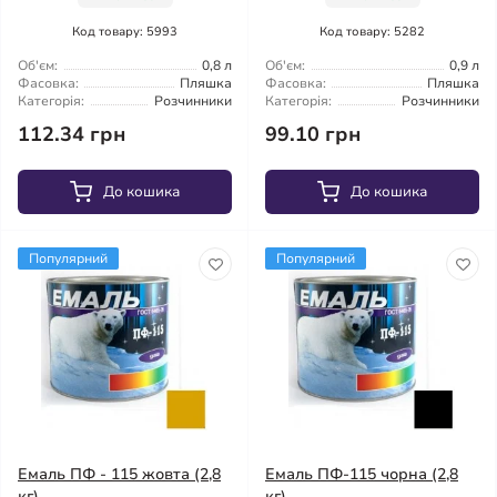
Код товару: 5993
Код товару: 5282
Об'єм:
0,8 л
Об'єм:
0,9 л
Фасовка:
Пляшка
Фасовка:
Пляшка
Категорія:
Розчинники
Категорія:
Розчинники
112.34 грн
99.10 грн
До кошика
До кошика
Популярний
Популярний
Емаль ПФ - 115 жовта (2,8
Емаль ПФ-115 чорна (2,8
кг)
кг)