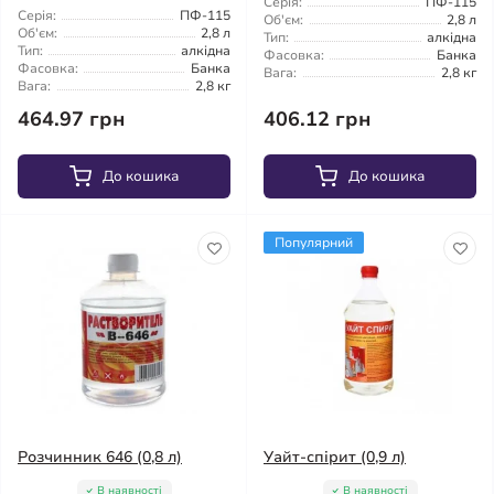
Серія:
ПФ-115
Серія:
ПФ-115
Об'єм:
2,8 л
Об'єм:
2,8 л
Тип:
алкідна
Тип:
алкідна
Фасовка:
Банка
Фасовка:
Банка
Вага:
2,8 кг
Вага:
2,8 кг
464.97 грн
406.12 грн
До кошика
До кошика
Популярний
Розчинник 646 (0,8 л)
Уайт-спірит (0,9 л)
В наявності
В наявності