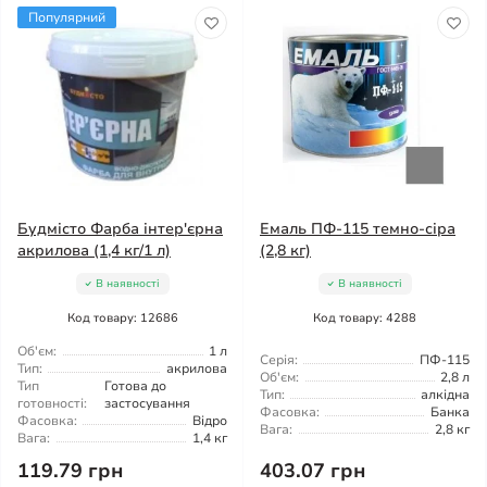
Популярний
Будмісто Фарба інтер'єрна
Емаль ПФ-115 темно-сіра
акрилова (1,4 кг/1 л)
(2,8 кг)
В наявності
В наявності
Код товару: 12686
Код товару: 4288
Об'єм:
1 л
Серія:
ПФ-115
Тип:
акрилова
Об'єм:
2,8 л
Тип
Готова до
Тип:
алкідна
готовності:
застосування
Фасовка:
Банка
Фасовка:
Відро
Вага:
2,8 кг
Вага:
1,4 кг
119.79 грн
403.07 грн