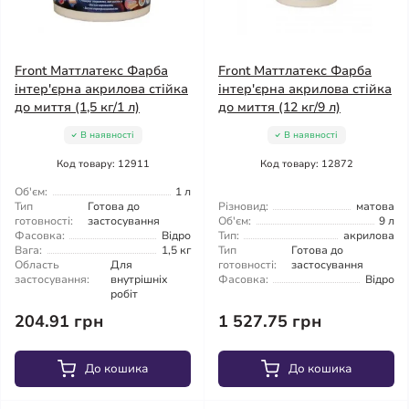
Front Маттлатекс Фарба
Front Маттлатекс Фарба
інтер'єрна акрилова стійка
інтер'єрна акрилова стійка
до миття (1,5 кг/1 л)
до миття (12 кг/9 л)
В наявності
В наявності
Код товару: 12911
Код товару: 12872
Об'єм:
1 л
Тип
Готова до
Різновид:
матова
готовності:
застосування
Об'єм:
9 л
Фасовка:
Відро
Тип:
акрилова
Вага:
1,5 кг
Тип
Готова до
Область
Для
готовності:
застосування
застосування:
внутрішніх
Фасовка:
Відро
робіт
204.91 грн
1 527.75 грн
До кошика
До кошика