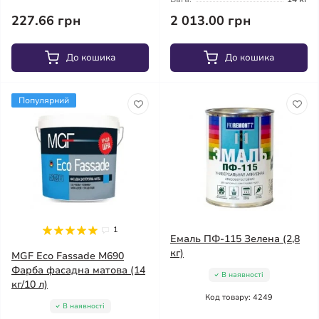
227.66 грн
2 013.00 грн
До кошика
До кошика
Популярний
1
Емаль ПФ-115 Зелена (2,8
кг)
MGF Eco Fassade M690
Фарба фасадна матова (14
В наявності
кг/10 л)
Код товару: 4249
В наявності