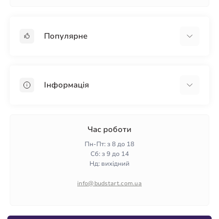
Популярне
Гіпсокартон
OSB
Інформація
Пінопласт
Пінополістирол
Доставка
Мінеральна вата
Оплата
Час роботи
Клей для плитки
Контакти
Пн-Пт: з 8 до 18
Гарантія та повернення
Сб: з 9 до 14
Нд: вихідний
Політика конфіденційності
Про нас
info@budstart.com.ua
Відгуки
Карта сайту