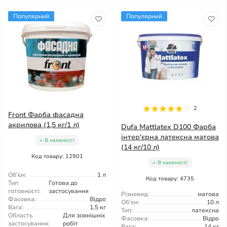
Популярний
Популярний
2
Front Фарба фасадна
акрилова (1,5 кг/1 л)
Dufa Mattlatex D100 Фарба
інтер'єрна латексна матова
В наявності
(14 кг/10 л)
Код товару: 12901
В наявності
Об'єм:
1 л
Код товару: 4735
Тип
Готова до
готовності:
застосування
Різновид:
матова
Фасовка:
Відро
Об'єм:
10 л
Вага:
1,5 кг
Тип:
латексна
Область
Для зовнішніх
Фасовка:
Відро
застосування:
робіт
Вага:
14 кг