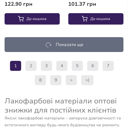
122.90 грн
101.37 грн
До кошика
До кошика
Показати ще
1
2
3
4
5
6
7
8
9
>
>|
Лакофарбові матеріали оптові
знижки для постійних клієнтів
Якісні лакофарбові матеріали – запорука довговічності та
естетичного вигляду будь-якого будівництва чи ремонту.