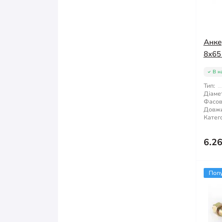
Анке
8x65
В н
Тип:
Діаме
Фасов
Довжи
Катего
6.2
Поп