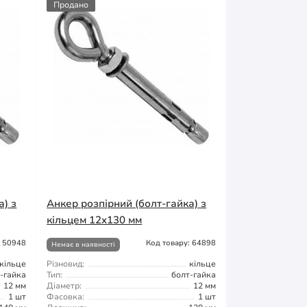
Продано
а) з
Анкер розпірний (болт-гайка) з
кільцем 12x130 мм
: 50948
Код товару: 64898
Немає в наявності
кільце
Різновид:
кільце
-гайка
Тип:
болт-гайка
12 мм
Діаметр:
12 мм
1 шт
Фасовка:
1 шт