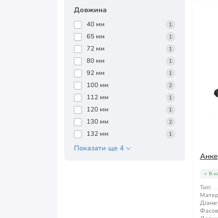
Довжина
40 мм
1
65 мм
1
72 мм
1
80 мм
1
92 мм
1
100 мм
2
112 мм
1
120 мм
1
130 мм
2
132 мм
1
Показати ще 4
Анке
В н
Тип:
Матер
Діаме
Фасов