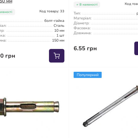
50 мм
Код тов
В наявності
Код товару: 33
аявності
Тип:
Матеріал:
болт-гайка
Діаметр:
іал:
Сталь
Фасовка:
тр:
10 мм
Довжина:
ка:
1 шт
на:
150 мм
6.55 грн
60 грн
Популярний