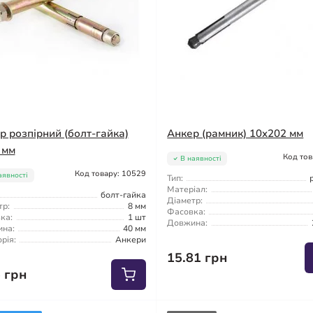
р розпірний (болт-гайка)
Анкер (рамник) 10x202 мм
 мм
Код тов
В наявності
Код товару: 10529
аявності
Тип:
Матеріал:
болт-гайка
Діаметр:
тр:
8 мм
Фасовка:
ка:
1 шт
Довжина:
на:
40 мм
рія:
Анкери
15.81 грн
5 грн