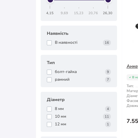
4,15
9,69
15,23
20,76
26,30
Наявність
В наявності
16
Тип
Анке
болт-гайка
9
В н
рамний
7
Тип:
Матер
Діаме
Діаметр
Фасов
Довжи
8 мм
4
10 мм
11
7.5
12 мм
1