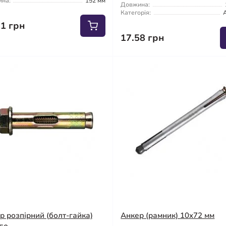
на:
152 мм
Довжина:
Категорія:
11 грн
17.58 грн
р розпірний (болт-гайка)
Анкер (рамник) 10x72 мм