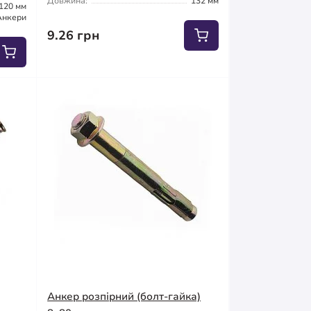
Довжина:
132 мм
120 мм
Анкери
9.26 грн
Анкер розпірний (болт-гайка)