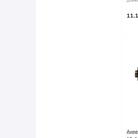
Довжи
11.
Анке