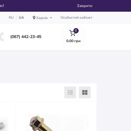
рн!
Закрити
RU
UA
Особистий кабінет
Харків
0
(067) 442-23-45
0.00 грн