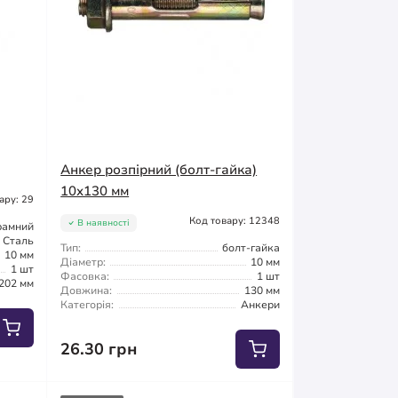
Анкер розпірний (болт-гайка)
10x130 мм
ару: 29
Код товару: 12348
В наявності
рамний
Сталь
Тип:
болт-гайка
10 мм
Діаметр:
10 мм
1 шт
Фасовка:
1 шт
202 мм
Довжина:
130 мм
Категорія:
Анкери
26.30 грн