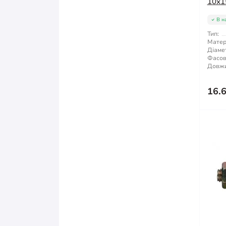
10x1
В н
Тип:
Матер
Діаме
Фасов
Довжи
16.