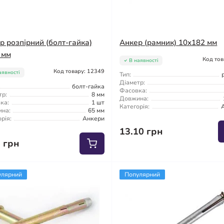
р розпірний (болт-гайка)
Анкер (рамник) 10x182 мм
 мм
Код тов
В наявності
Код товару: 12349
аявності
Тип:
Діаметр:
болт-гайка
Фасовка:
тр:
8 мм
Довжина:
ка:
1 шт
Категорія:
на:
65 мм
рія:
Анкери
13.10 грн
6 грн
улярний
Популярний