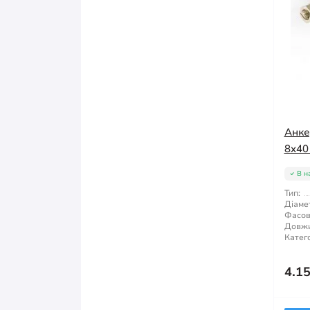
Анке
8x40
В н
Тип:
Діаме
Фасов
Довжи
Катего
4.1