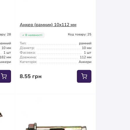
Анкер (рамник) 10x112 мм
ару: 28
Код товару: 25
В наявності
рамний
Тип:
рамний
10 мм
Діаметр:
10 мм
1 шт
Фасовка:
1 шт
182 мм
Довжина:
112 мм
Анкери
Категорія:
Анкери
8.55 грн