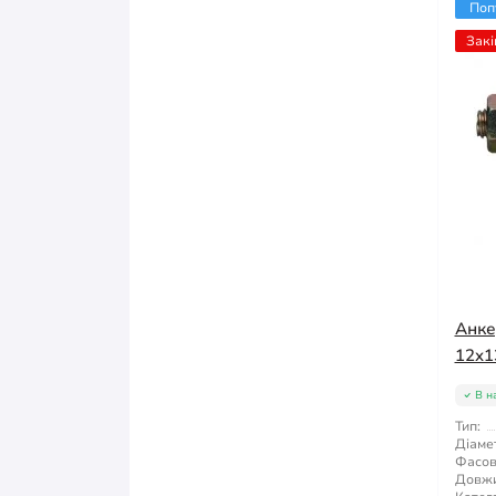
Поп
Закі
Анке
12x1
В н
Тип:
Діаме
Фасов
Довжи