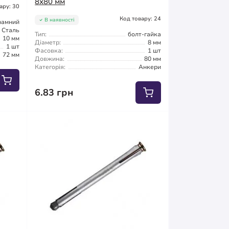
8x80 мм
ару: 30
Код товару: 24
В наявності
рамний
Сталь
Тип:
болт-гайка
10 мм
Діаметр:
8 мм
1 шт
Фасовка:
1 шт
72 мм
Довжина:
80 мм
Категорія:
Анкери
6.83 грн