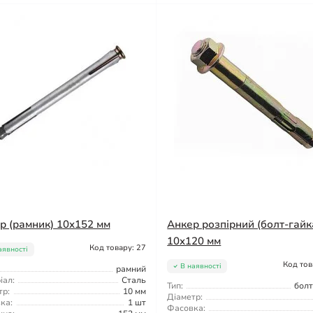
р (рамник) 10x152 мм
Анкер розпірний (болт-гайк
10x120 мм
Код товару: 27
аявності
Код тов
В наявності
рамний
іал:
Сталь
Тип:
болт
тр:
10 мм
Діаметр:
ка:
1 шт
Фасовка: