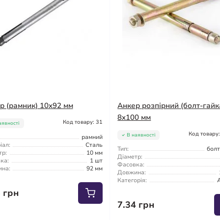
р (рамник) 10x92 мм
Анкер розпірний (болт-гайк
8x100 мм
Код товару: 31
аявності
Код товару
В наявності
рамний
іал:
Сталь
Тип:
болт
тр:
10 мм
Діаметр:
ка:
1 шт
Фасовка:
на:
92 мм
Довжина:
Категорія:
5 грн
7.34 грн