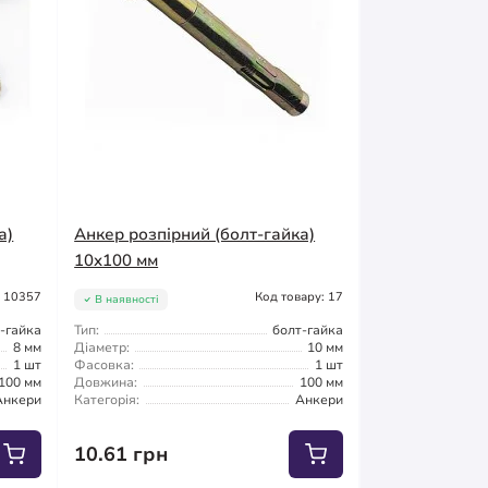
а)
Анкер розпірний (болт-гайка)
10x100 мм
: 10357
Код товару: 17
В наявності
-гайка
Тип:
болт-гайка
8 мм
Діаметр:
10 мм
1 шт
Фасовка:
1 шт
100 мм
Довжина:
100 мм
Анкери
Категорія:
Анкери
10.61 грн