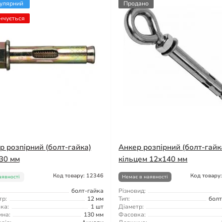
улярний
Продано
нчується
р розпірний (болт-гайка)
Анкер розпірний (болт-гайк
30 мм
кільцем 12x140 мм
Код товару: 12346
Код товару
аявності
Немає в наявності
болт-гайка
Різновид:
тр:
12 мм
Тип:
болт
ка:
1 шт
Діаметр:
на:
130 мм
Фасовка: