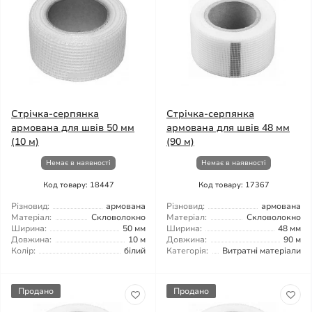
Стрічка-серпянка
Стрічка-серпянка
армована для швів 50 мм
армована для швів 48 мм
(10 м)
(90 м)
Немає в наявності
Немає в наявності
Код товару: 18447
Код товару: 17367
Різновид:
армована
Різновид:
армована
Матеріал:
Скловолокно
Матеріал:
Скловолокно
Ширина:
50 мм
Ширина:
48 мм
Довжина:
10 м
Довжина:
90 м
Колір:
білий
Категорія:
Витратні матеріали
Продано
Продано