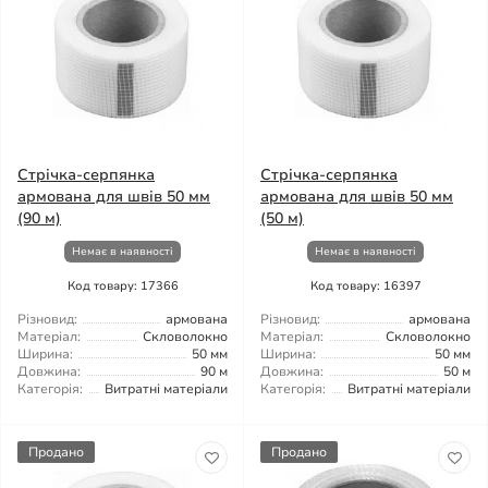
Стрічка-серпянка
Стрічка-серпянка
армована для швів 50 мм
армована для швів 50 мм
(90 м)
(50 м)
Немає в наявності
Немає в наявності
Код товару: 17366
Код товару: 16397
Різновид:
армована
Різновид:
армована
Матеріал:
Скловолокно
Матеріал:
Скловолокно
Ширина:
50 мм
Ширина:
50 мм
Довжина:
90 м
Довжина:
50 м
Категорія:
Витратні матеріали
Категорія:
Витратні матеріали
Продано
Продано