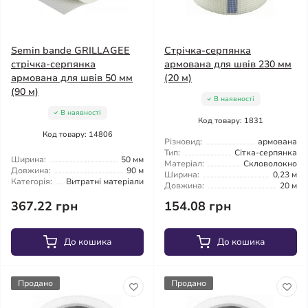
Semin bande GRILLAGEЕ
Стрічка-серпянка
стрічка-серпянка
армована для швів 230 мм
армована для швів 50 мм
(20 м)
(90 м)
В наявності
В наявності
Код товару: 1831
Код товару: 14806
Різновид:
армована
Тип:
Сітка-серпянка
Ширина:
50 мм
Матеріал:
Скловолокно
Довжина:
90 м
Ширина:
0,23 м
Категорія:
Витратні матеріали
Довжина:
20 м
367.22 грн
154.08 грн
До кошика
До кошика
Продано
Продано