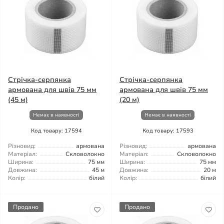
Стрічка-серпянка
Стрічка-серпянка
армована для швів 75 мм
армована для швів 75 мм
(45 м)
(20 м)
Немає в наявності
Немає в наявності
Код товару: 17594
Код товару: 17593
Різновид:
армована
Різновид:
армована
Матеріал:
Скловолокно
Матеріал:
Скловолокно
Ширина:
75 мм
Ширина:
75 мм
Довжина:
45 м
Довжина:
20 м
Колір:
білий
Колір:
білий
Продано
Продано