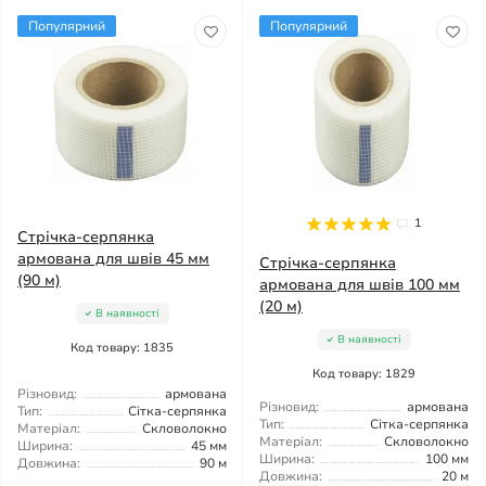
Популярний
Популярний
1
Стрічка-серпянка
армована для швів 45 мм
Стрічка-серпянка
(90 м)
армована для швів 100 мм
(20 м)
В наявності
В наявності
Код товару: 1835
Код товару: 1829
Різновид:
армована
Різновид:
армована
Тип:
Сітка-серпянка
Тип:
Сітка-серпянка
Матеріал:
Скловолокно
Матеріал:
Скловолокно
Ширина:
45 мм
Ширина:
100 мм
Довжина:
90 м
Довжина:
20 м