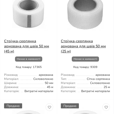
Стрічка-серпянка
Стрічка-серпянка
армована для швів 50 мм
армована для швів 50 мм
(45 м)
(25 м)
Немає в наявності
Немає в наявності
Код товару: 17365
Код товару: 9309
Різновид:
армована
Різновид:
армована
Матеріал:
Скловолокно
Тип:
Сітка-серпянка
Ширина:
50 мм
Матеріал:
Скловолокно
Довжина:
45 м
Довжина:
25 м
Категорія:
Витратні матеріали
Категорія:
Витратні матеріали
Продано
Продано