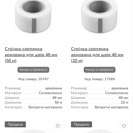
Стрічка-серпянка
Стрічка-серпянка
армована для швів 48 мм
армована для швів 48 мм
(50 м)
(20 м)
Немає в наявності
Немає в наявності
Код товару: 20767
Код товару: 17589
Різновид:
армована
Різновид:
армована
Матеріал:
Скловолокно
Матеріал:
Скловолокно
Ширина:
48 мм
Ширина:
48 мм
Довжина:
50 м
Довжина:
20 м
Категорія:
Витратні матеріали
Категорія:
Витратні матеріали
Продано
Продано