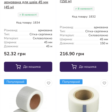
(150 м)
армована для швів 45 мм
(45 м)
В наявності
В наявності
Код товару: 1832
Код товару: 1834
Різновид:
армована
Різновид:
армована
Тип:
Сітка-серпянка
Тип:
Сітка-серпянка
Матеріал:
Скловолокно
Матеріал:
Скловолокно
Ширина:
45 мм
Ширина:
45 мм
Довжина:
150 м
Довжина:
45 м
52.32 грн
216.90 грн
До кошика
До кошика
Популярний
Популярний