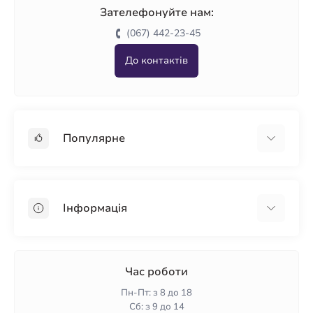
Зателефонуйте нам:
(067) 442-23-45
До контактів
Популярне
Гіпсокартон
OSB
Інформація
Пінопласт
Пінополістирол
Доставка
Мінеральна вата
Оплата
Час роботи
Клей для плитки
Контакти
Пн-Пт: з 8 до 18
Гарантія та повернення
Сб: з 9 до 14