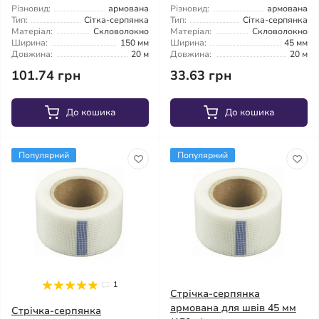
Різновид:
армована
Різновид:
армована
Тип:
Сітка-серпянка
Тип:
Сітка-серпянка
Матеріал:
Скловолокно
Матеріал:
Скловолокно
Ширина:
150 мм
Ширина:
45 мм
Довжина:
20 м
Довжина:
20 м
101.74 грн
33.63 грн
До кошика
До кошика
Популярний
Популярний
1
Стрічка-серпянка
армована для швів 45 мм
Стрічка-серпянка