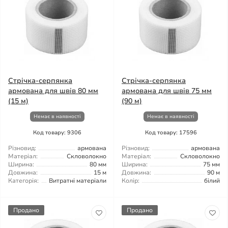
Стрічка-серпянка
Стрічка-серпянка
армована для швів 80 мм
армована для швів 75 мм
(15 м)
(90 м)
Немає в наявності
Немає в наявності
Код товару: 9306
Код товару: 17596
Різновид:
армована
Різновид:
армована
Матеріал:
Скловолокно
Матеріал:
Скловолокно
Ширина:
80 мм
Ширина:
75 мм
Довжина:
15 м
Довжина:
90 м
Категорія:
Витратні матеріали
Колір:
білий
Продано
Продано