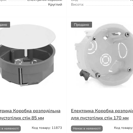
Круглий
Висота:
дано
Продано
трика Коробка розподільна
Електрика Коробка розподі
устотілих стін 85 мм
для пустотілих стін 170 мм
Код товару: 11873
Код товару
 в наявності
Немає в наявності