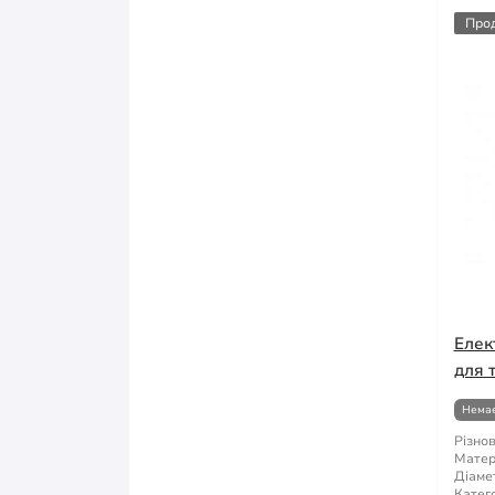
Про
Елек
для 
Немає
Різнов
Матер
Діаме
Катего