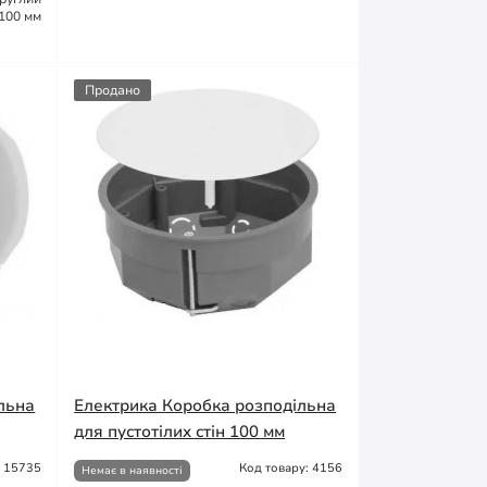
100 мм
Продано
льна
Електрика Коробка розподільна
для пустотілих стін 100 мм
: 15735
Код товару: 4156
Немає в наявності