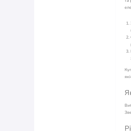
та 
ел
Ку
як
Я
Виб
Зве
Р