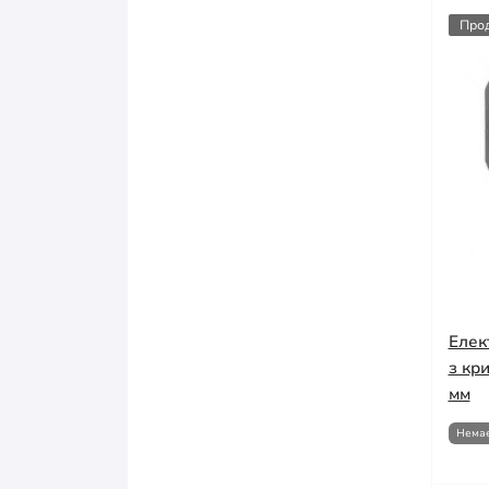
Про
Елек
з кр
мм
Немає