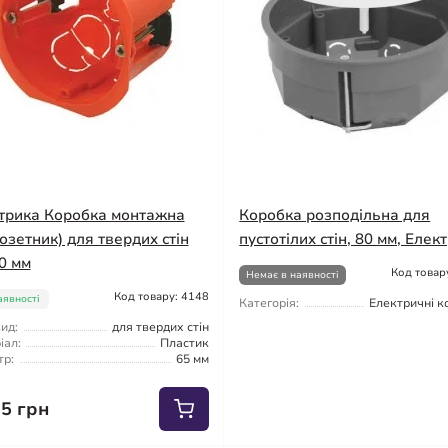
трика Коробка монтажна
Коробка розподільна для
розетник) для твердих стін
пустотілих стін, 80 мм, Елек
0 мм
Код товар
Немає в наявності
Код товару: 4148
аявності
Категорія:
Електричні к
ид:
для твердих стін
іал:
Пластик
тр:
65 мм
55 грн