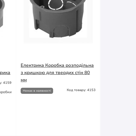
Електрика Коробка розподільна
трика
з кришкою для твердих стін 80
мм
у: 4159
Код товару: 4153
Немає в наявності
оробки