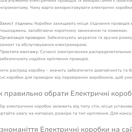
розгалуження електричних проводів. Їх використання є обов'я
ектромонтажу. Чому варто використовувати електричні коробки
Захист з'єднань:
Коробки захищають місця з'єднання проводів в
пошкоджень, запобігаючи короткому замиканню та пожежам.
Організація проводки:
Забезпечують акуратне та зручне розмі
ремонт та обслуговування електромережі.
Простота монтажу:
Сучасні электрические распределительные к
забезпечують надійне кріплення проводів.
пити распред коробку – значить забезпечити довговічність та 
існі коробки для проводки від перевірених виробників, щоб ун
к правильно обрати Електричні короб
ір електричних коробок залежить від типу стін, місця установки
ртайте увагу на матеріал, розміри та тип кріплення. Для консул
ізноманіття Електричні коробки на сайт