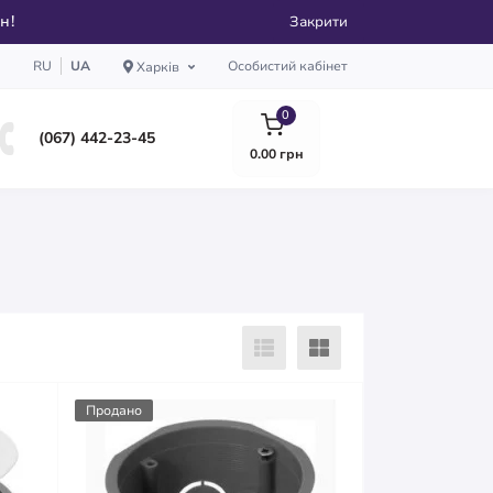
рн!
Закрити
RU
UA
Особистий кабінет
Харків
0
(067) 442-23-45
0.00 грн
Продано