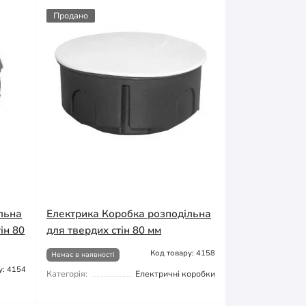
Продано
льна
Електрика Коробка розподільна
ін 80
для твердих стін 80 мм
Код товару: 4158
Немає в наявності
у: 4154
Категорія:
Електричні коробки