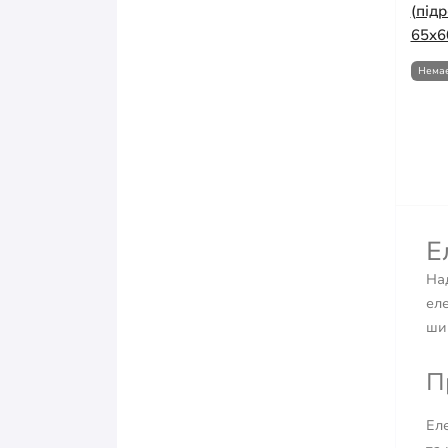
(під
65x6
Немає
Е
На
ел
ши
П
Еле