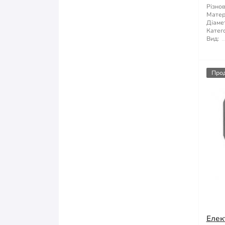
Різнов
Матер
Діаме
Катего
Вид:
Про
Елек