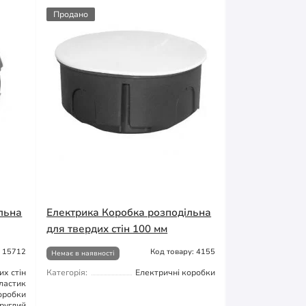
Продано
льна
Електрика Коробка розподільна
для твердих стін 100 мм
: 15712
Код товару: 4155
Немає в наявності
их стін
Категорія:
Електричні коробки
ластик
оробки
руглий