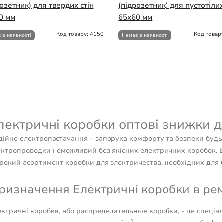
розетник) для твердих стін
(підрозетник) для пустотілих
0 мм
65х60 мм
Код товару: 4150
Код товар
 в наявності
Немає в наявності
лектричні коробки оптові знижки д
дійне електропостачання – запорука комфорту та безпеки буд
ектропроводки неможливий без якісних електричних коробок. В
рокий асортимент коробки для электричества, необхідних для 
ризначення Електричні коробки в ремо
ктричні коробки, або распределительные коробки, - це спеціал