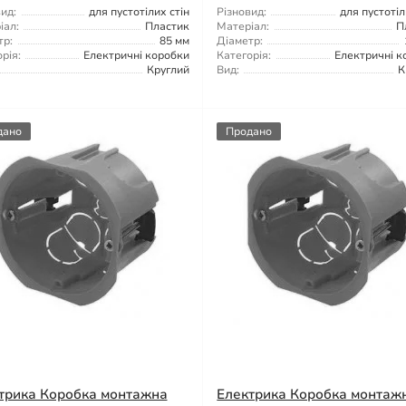
ид:
для пустотілих стін
Різновид:
для пустотіл
іал:
Пластик
Матеріал:
П
тр:
85 мм
Діаметр:
рія:
Електричні коробки
Категорія:
Електричні к
Круглий
Вид:
К
дано
Продано
трика Коробка монтажна
Електрика Коробка монтаж