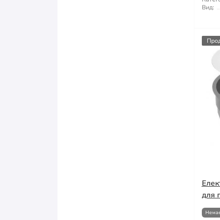
Вид:
Про
Елек
для п
Немає