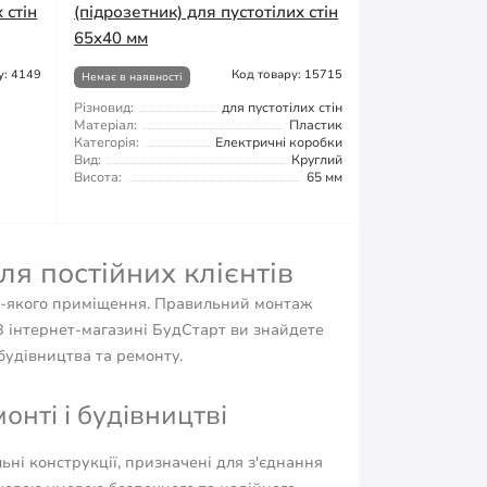
 стін
(підрозетник) для пустотілих стін
65x40 мм
у: 4149
Код товару: 15715
Немає в наявності
Різновид:
для пустотілих стін
Матеріал:
Пластик
Категорія:
Електричні коробки
Вид:
Круглий
Висота:
65 мм
ля постійних клієнтів
ь-якого приміщення. Правильний монтаж
 інтернет-магазині БудСтарт ви знайдете
будівництва та ремонту.
нті і будівництві
ьні конструкції, призначені для з'єднання