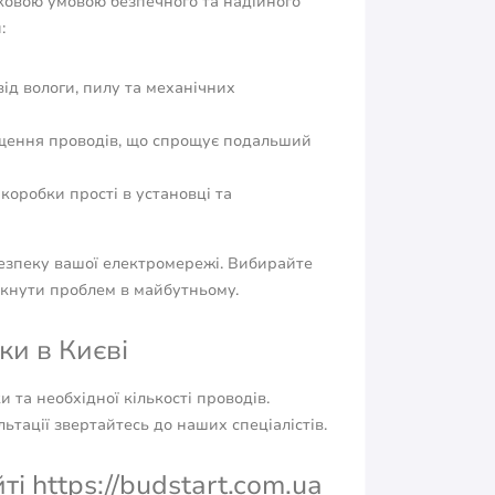
зковою умовою безпечного та надійного
:
ід вологи, пилу та механічних
щення проводів, що спрощує подальший
оробки прості в установці та
безпеку вашої електромережі. Вибирайте
икнути проблем в майбутньому.
ки в Києві
 та необхідної кількості проводів.
ьтації звертайтесь до наших спеціалістів.
і https://budstart.com.ua