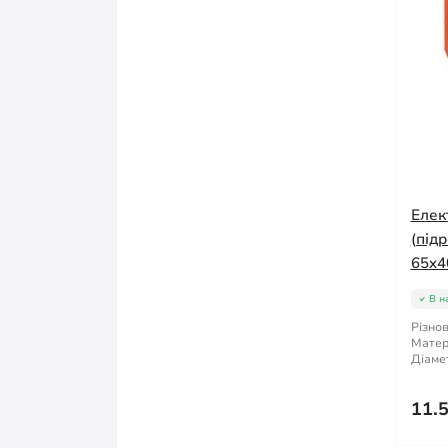
Елек
(під
65x4
В н
Різнов
Матер
Діаме
11.