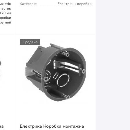
их стін
Категорія:
Електричні коробки
ластик
170 мм
оробки
руглий
Продано
на
Електрика Коробка монтажна