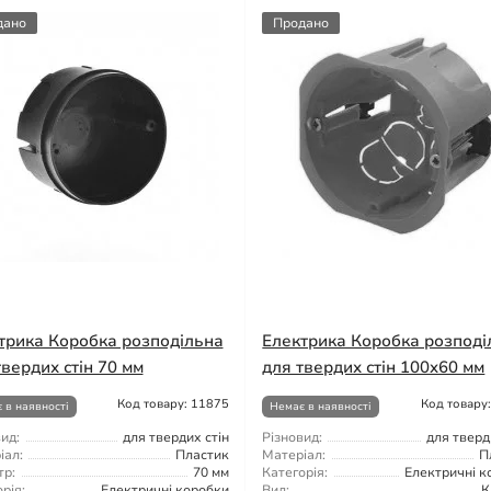
дано
Продано
трика Коробка розподільна
Електрика Коробка розподі
твердих стін 70 мм
для твердих стін 100x60 мм
Код товару: 11875
Код товару
 в наявності
Немає в наявності
ид:
для твердих стін
Різновид:
для тверд
іал:
Пластик
Матеріал:
П
тр:
70 мм
Категорія:
Електричні к
рія:
Електричні коробки
Вид:
К