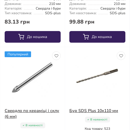
Довжина:
210 мм
Довжина:
210 мм
Категорія:
Свердла і бури
Категорія:
Свердла і бури
Тип хвостовика:
SDS-plus
Тип хвостовика:
SDS-plus
83.13 грн
99.88 грн
До кошика
До кошика
Популярний
Свердло по кераміці і склу
Бур SDS Plus 10x110 мм
(6 мм)
В наявності
В наявності
Код товару: 523