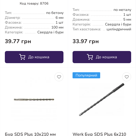
Код товару: 8706
Тип:
по металу
Тип:
по бетону
Фасовка:
1 шт
Діаметр:
6 мм
Довжина:
5 мм
Фасовка:
1 шт
Категорія:
Свердла і бури
Довжина:
100 мм
Тип хвостовика:
циліндричний
Категорія:
Свердла і бури
39.77 грн
33.97 грн
До кошика
До кошика
Популярний
Бур SDS Plus 10x210 мм
Werk Бур SDS Plus 6x210