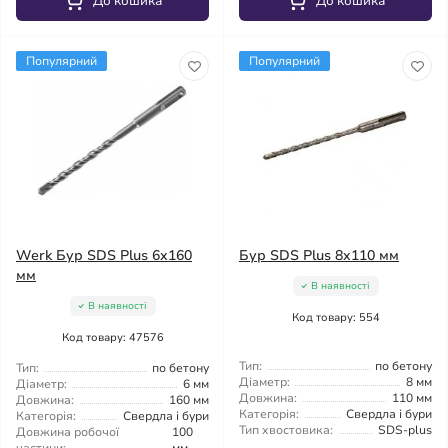
До кошика
До кошика
Популярний
Популярний
Werk Бур SDS Plus 6x160
Бур SDS Plus 8x110 мм
мм
В наявності
В наявності
Код товару: 554
Код товару: 47576
Тип:
по бетону
Тип:
по бетону
Діаметр:
8 мм
Діаметр:
6 мм
Довжина:
110 мм
Довжина:
160 мм
Категорія:
Свердла і бури
Категорія:
Свердла і бури
Тип хвостовика:
SDS-plus
Довжина робочої
100