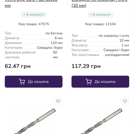
мм
(10 мм)
В наявності
В наявності
Код товару: 47575
Код товару: 12104
Тип:
по бетону
Тип:
по кераміці і склу
Діаметр:
6 мм
Діаметр:
10 мм
Довжина:
110 мм
Фасовка:
1 шт
Категорія:
Свердла і бури
Категорія:
Свердла і бури
Довжина робочої
50
Тип хвостовика:
циліндричний
частини:
мм
62.47 грн
117.29 грн
До кошика
До кошика