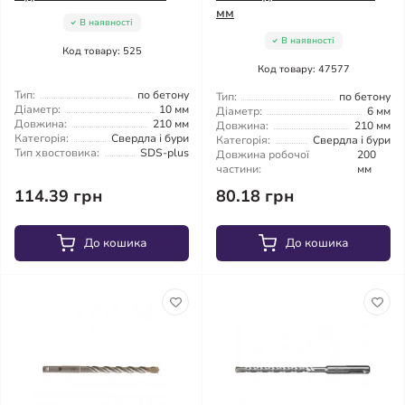
мм
В наявності
В наявності
Код товару: 525
Код товару: 47577
Тип:
по бетону
Тип:
по бетону
Діаметр:
10 мм
Діаметр:
6 мм
Довжина:
210 мм
Довжина:
210 мм
Категорія:
Свердла і бури
Категорія:
Свердла і бури
Тип хвостовика:
SDS-plus
Довжина робочої
200
частини:
мм
114.39 грн
80.18 грн
До кошика
До кошика