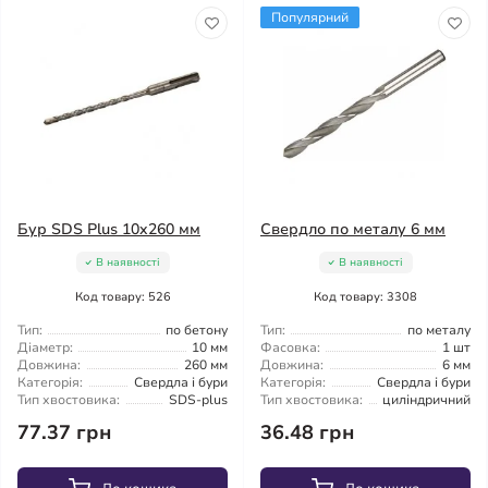
Популярний
Бур SDS Plus 10x260 мм
Свердло по металу 6 мм
В наявності
В наявності
Код товару: 526
Код товару: 3308
Тип:
по бетону
Тип:
по металу
Діаметр:
10 мм
Фасовка:
1 шт
Довжина:
260 мм
Довжина:
6 мм
Категорія:
Свердла і бури
Категорія:
Свердла і бури
Тип хвостовика:
SDS-plus
Тип хвостовика:
циліндричний
77.37 грн
36.48 грн