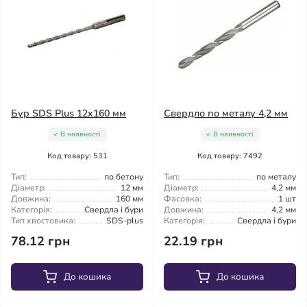
Бур SDS Plus 12x160 мм
Свердло по металу 4,2 мм
В наявності
В наявності
Код товару: 531
Код товару: 7492
Тип:
по бетону
Тип:
по металу
Діаметр:
12 мм
Діаметр:
4,2 мм
Довжина:
160 мм
Фасовка:
1 шт
Категорія:
Свердла і бури
Довжина:
4,2 мм
Тип хвостовика:
SDS-plus
Категорія:
Свердла і бури
78.12 грн
22.19 грн
До кошика
До кошика