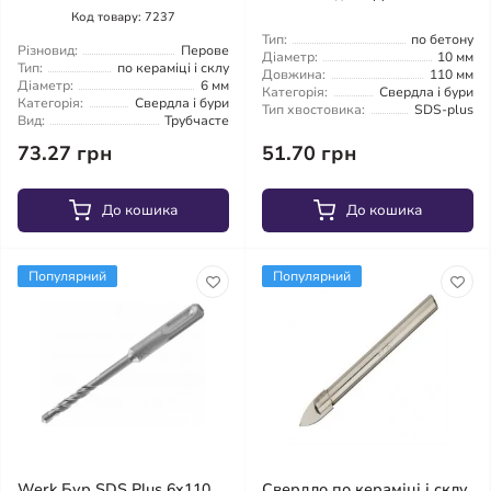
Код товару: 7237
Тип:
по бетону
Різновид:
Перове
Діаметр:
10 мм
Тип:
по кераміці і склу
Довжина:
110 мм
Діаметр:
6 мм
Категорія:
Свердла і бури
Категорія:
Свердла і бури
Тип хвостовика:
SDS-plus
Вид:
Трубчасте
73.27 грн
51.70 грн
До кошика
До кошика
Популярний
Популярний
Werk Бур SDS Plus 6x110
Свердло по кераміці і склу