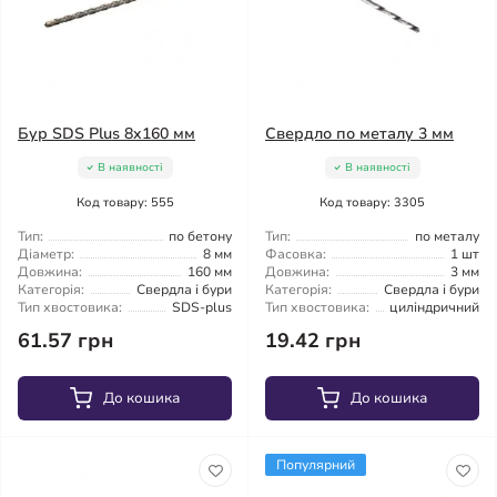
Бур SDS Plus 8x160 мм
Свердло по металу 3 мм
В наявності
В наявності
Код товару: 555
Код товару: 3305
Тип:
по бетону
Тип:
по металу
Діаметр:
8 мм
Фасовка:
1 шт
Довжина:
160 мм
Довжина:
3 мм
Категорія:
Свердла і бури
Категорія:
Свердла і бури
Тип хвостовика:
SDS-plus
Тип хвостовика:
циліндричний
61.57 грн
19.42 грн
До кошика
До кошика
Популярний