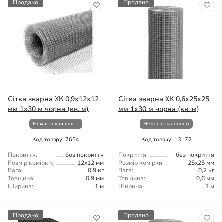
Продано
Продано
Сітка зварна ХК 0,9x12x12
Сітка зварна ХК 0,6x25x25
мм 1x30 м чорна (кв. м)
мм 1x30 м чорна (кв. м)
Немає в наявності
Немає в наявності
Код товару: 7654
Код товару: 13172
Покриття:
без покриття
Покриття:
без покриття
Розмір комірки:
12x12 мм
Розмір комірки:
25x25 мм
Вага:
0,9 кг
Вага:
0,2 кг
Товщина:
0,9 мм
Товщина:
0,6 мм
Ширина:
1 м
Ширина:
1 м
Продано
Продано