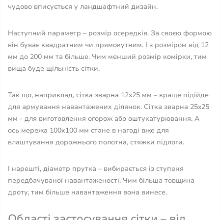
чудово вписується у ландшафтний дизайн.
Наступний параметр – розмір осередків. За своєю формою
він буває квадратним чи прямокутним. І з розміром від 12
мм до 200 мм та більше. Чим менший розмір комірки, тим
вища буде щільність сітки.
Так що, наприклад, сітка зварна 12x25 мм – краще підійде
для армування навантажених ділянок. Сітка зварна 25x25
мм - для виготовлення огорож або оштукатурювання. А
ось мережа 100х100 мм стане в нагоді вже для
влаштування дорожнього полотна, стяжки підлоги.
І нарешті, діаметр прутка – вибирається із ступеня
передбачуваної навантаженості. Чим більша товщина
дроту, тим більше навантаження вона винесе.
Області застосування сітки – від