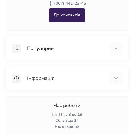
(067) 442-23-45
До контактів
Популярне
Гіпсокартон
OSB
Інформація
Пінопласт
Пінополістирол
Доставка
Мінеральна вата
Оплата
Час роботи
Клей для плитки
Контакти
Пн-Пт: з 8 до 18
Гарантія та повернення
Сб: з 9 до 14
Нд: вихідний
Політика конфіденційності