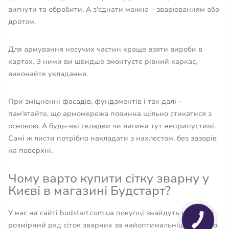
вигнути та обробити. А з'єднати можна – зварюванням або
дротом.
Для армування несучих частин краще взяти вироби в
картах. З ними ви швидше змонтуєте рівний каркас,
виконайте укладання.
При зміцненні фасадів, фундаментів і так далі –
пам'ятайте, що армомережа повинна щільно стикатися з
основою. А будь-які складки чи вигини тут неприпустимі.
Самі ж листи потрібно накладати з нахлестом, без зазорів
на поверхні.
Чому варто купити сітку зварну у
Києві в магазині Будстарт?
У нас на сайті budstart.com.ua покупці знайдуть широкий
розмірний ряд сіток зварних за найоптимальнішою ціною.