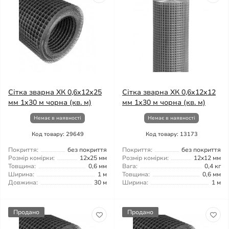
Сітка зварна ХК 0,6x12x25
Сітка зварна ХК 0,6x12x12
мм 1x30 м чорна (кв. м)
мм 1x30 м чорна (кв. м)
Немає в наявності
Немає в наявності
Код товару: 29649
Код товару: 13173
Покриття:
без покриття
Покриття:
без покриття
Розмір комірки:
12x25 мм
Розмір комірки:
12x12 мм
Товщина:
0,6 мм
Вага:
0,4 кг
Ширина:
1 м
Товщина:
0,6 мм
Довжина:
30 м
Ширина:
1 м
Продано
Продано