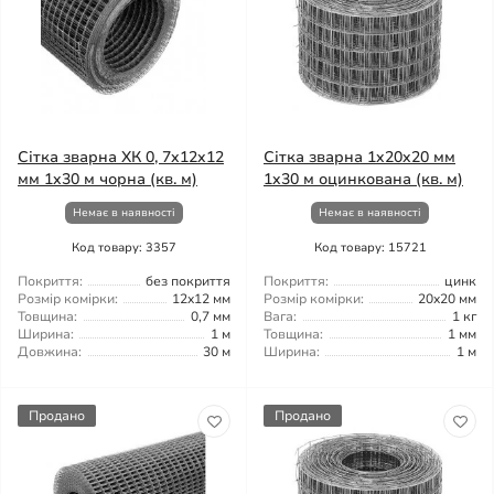
Сітка зварна ХК 0, 7x12x12
Сітка зварна 1x20x20 мм
мм 1x30 м чорна (кв. м)
1x30 м оцинкована (кв. м)
Немає в наявності
Немає в наявності
Код товару: 3357
Код товару: 15721
Покриття:
без покриття
Покриття:
цинк
Розмір комірки:
12x12 мм
Розмір комірки:
20x20 мм
Товщина:
0,7 мм
Вага:
1 кг
Ширина:
1 м
Товщина:
1 мм
Довжина:
30 м
Ширина:
1 м
Продано
Продано