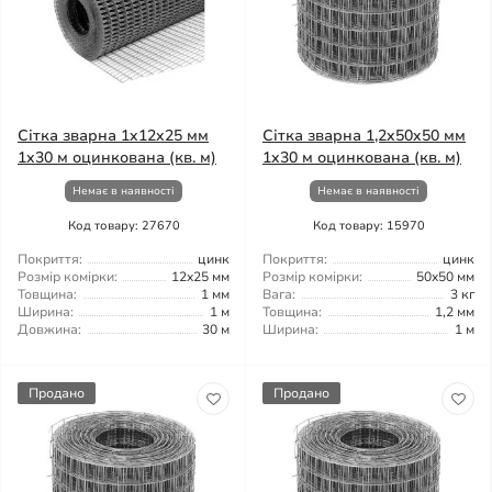
Сітка зварна 1x12x25 мм
Сітка зварна 1,2x50x50 мм
1x30 м оцинкована (кв. м)
1x30 м оцинкована (кв. м)
Немає в наявності
Немає в наявності
Код товару: 27670
Код товару: 15970
Покриття:
цинк
Покриття:
цинк
Розмір комірки:
12x25 мм
Розмір комірки:
50x50 мм
Товщина:
1 мм
Вага:
3 кг
Ширина:
1 м
Товщина:
1,2 мм
Довжина:
30 м
Ширина:
1 м
Продано
Продано