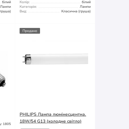
білий
Колір:
білий
Лампи
Категорія:
Лампи
груша)
Вид:
Класична (груша)
Продано
PHILIPS Лампа люмінесцентна.
18W/54 G13 (холодне світло)
у: 1805