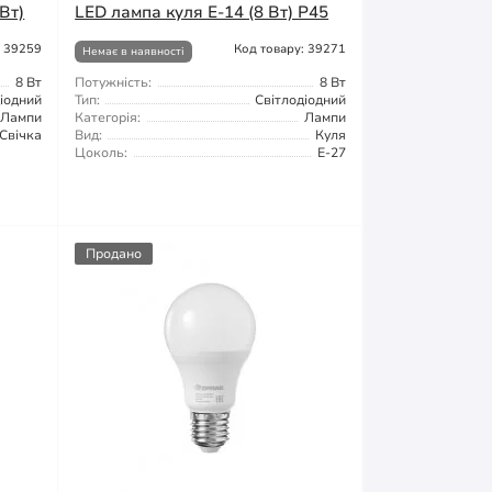
Вт)
LED лампа куля E-14 (8 Вт) Р45
: 39259
Код товару: 39271
Немає в наявності
8 Вт
Потужність:
8 Вт
іодний
Тип:
Світлодіодний
Лампи
Категорія:
Лампи
Свічка
Вид:
Куля
Цоколь:
Е-27
Продано