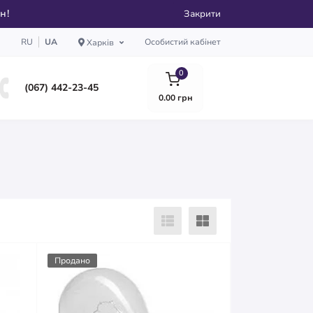
рн!
Закрити
RU
UA
Особистий кабінет
Харків
0
(067) 442-23-45
0.00 грн
Продано