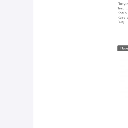
Потуж
Тип:
Колір:
Катего
Вид:
Про