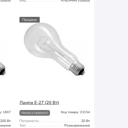
груша)
Вид:
Класична (груша)
Продано
Лампа Е-27 (20 Вт)
у: 1807
Код товару: 23154
Немає в наявності
200 Вт
Потужність:
20 Вт
ювання
Тип:
Розжарювання