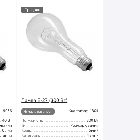
Продано
Лампа Е-27 (300 Вт)
: 19956
Код товару: 1809
Немає в наявності
40 Вт
Потужність:
300 Вт
ювання
Тип:
Розжарювання
білий
Колір:
білий
Лампи
Категорія:
Лампи