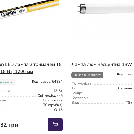
on LED лампа з тримачем Т8
Лампа люмінесцентна 18W
(18 Вт) 1200 мм
Код товар
Немає в наявності
Код товару: 64894
аявності
Потужність:
Тип:
Люмінес
ність:
18 Вт
Колір:
Світлодіодний
Категорія:
рія:
Освітлення
Вид:
T8 (
T8 (трубка)
ь:
G-13
.32 грн