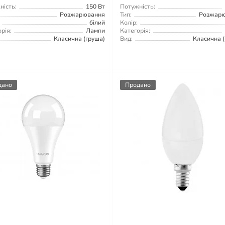
ність:
150 Вт
Потужність:
Розжарювання
Тип:
Розжар
білий
Колір:
рія:
Лампи
Категорія:
Класична (груша)
Вид:
Класична (
дано
Продано