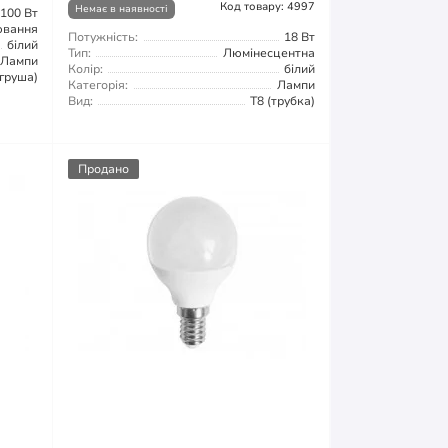
Код товару: 4997
Немає в наявності
100 Вт
ювання
Потужність:
18 Вт
білий
Тип:
Люмінесцентна
Лампи
Колір:
білий
груша)
Категорія:
Лампи
Вид:
T8 (трубка)
Продано