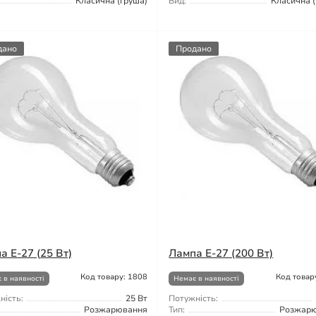
Класична (груша)
Вид:
Класична (
дано
Продано
а Е-27 (25 Вт)
Лампа Е-27 (200 Вт)
Код товару: 1808
Код товар
 в наявності
Немає в наявності
ність:
25 Вт
Потужність:
Розжарювання
Тип:
Розжар