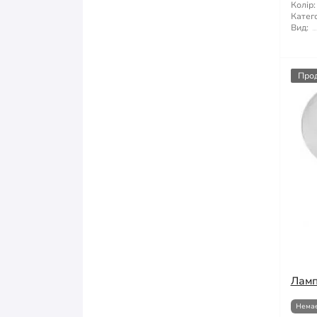
Колір:
Катего
Вид:
Про
Ламп
Немає