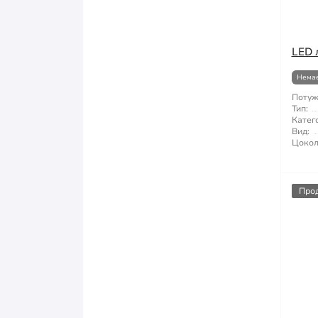
LED 
Немає
Потуж
Тип:
Катего
Вид:
Цокол
Про