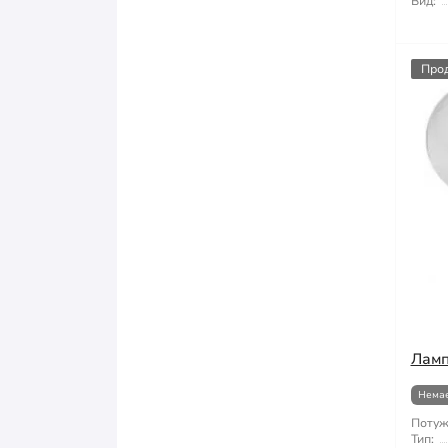
Вид:
Про
Ламп
Немає
Потуж
Тип: