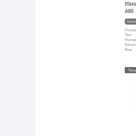
Maxs
A80
Немає
Потуж
Тип:
Матер
Катего
Вид:
Про