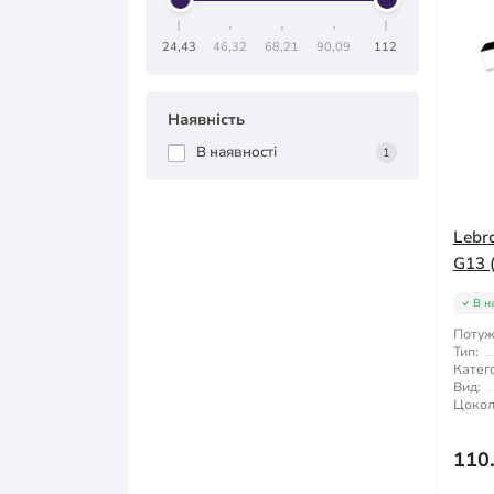
24,43
46,32
68,21
90,09
112
Наявність
В наявності
1
Lebr
G13 
В н
Потуж
Тип:
Катего
Вид:
Цокол
110