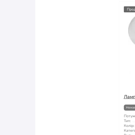
Про
Ламп
Немає
Потуж
Тип:
Колір:
Катего