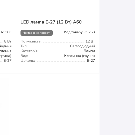
LED лампа E-27 (12 Вт) A60
: 61186
Код товару: 39263
Немає в наявності
8 Вт
Потужність:
12 Вт
іодний
Тип:
Світлодіодний
тлення
Категорія:
Лампи
груша)
Вид:
Класична (груша)
Е-27
Цоколь:
Е-27