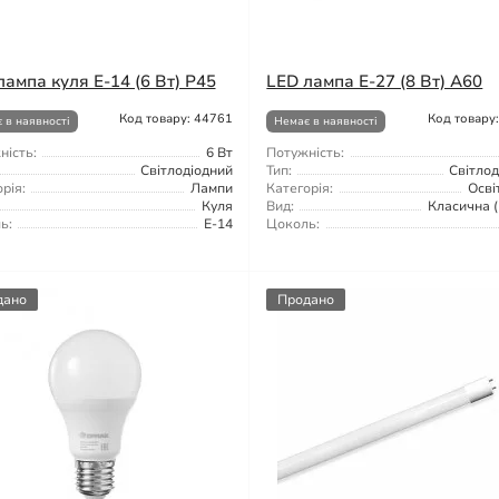
лампа куля E-14 (6 Вт) Р45
LED лампа E-27 (8 Вт) A60
Код товару: 44761
Код товару
 в наявності
Немає в наявності
ність:
6 Вт
Потужність:
Світлодіодний
Тип:
Світлод
рія:
Лампи
Категорія:
Осві
Куля
Вид:
Класична (
ь:
E-14
Цоколь:
дано
Продано