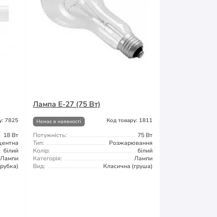
Лампа Е-27 (75 Вт)
у: 7825
Код товару: 1811
Немає в наявності
18 Вт
Потужність:
75 Вт
центна
Тип:
Розжарювання
білий
Колір:
білий
Лампи
Категорія:
Лампи
трубка)
Вид:
Класична (груша)