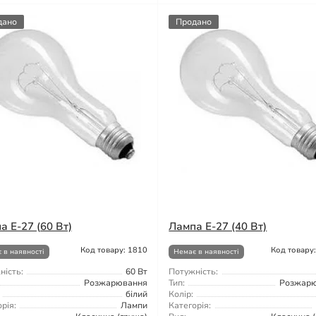
дано
Продано
а Е-27 (60 Вт)
Лампа Е-27 (40 Вт)
Код товару: 1810
Код товару
 в наявності
Немає в наявності
ність:
60 Вт
Потужність:
Розжарювання
Тип:
Розжар
білий
Колір:
рія:
Лампи
Категорія: