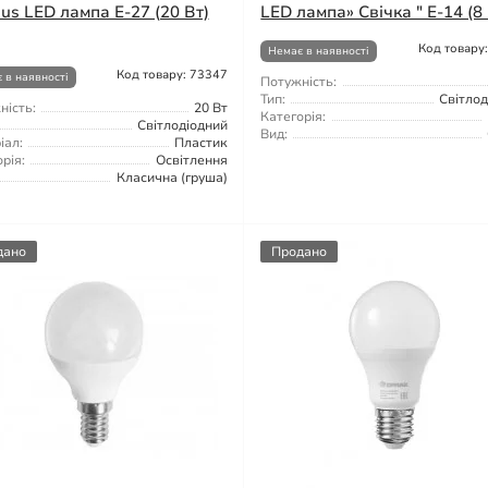
us LED лампа E-27 (20 Вт)
LED лампа» Свічка " E-14 (8 
Код товару
Немає в наявності
Код товару: 73347
 в наявності
Потужність:
Тип:
Світлод
ність:
20 Вт
Категорія:
Світлодіодний
Вид:
іал:
Пластик
рія:
Освітлення
Класична (груша)
дано
Продано