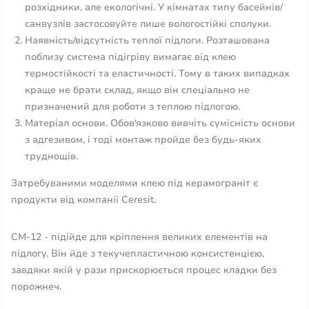
розхідники, але екологічні. У кімнатах типу басейнів/
санвузлів застосовуйте лише вологостійкі сполуки.
Наявність/відсутність теплої підлоги. Розташована
поблизу система підігріву вимагає від клею
термостійкості та еластичності. Тому в таких випадках
краще не брати склад, якщо він спеціально не
призначений для роботи з теплою підлогою.
Матеріал основи. Обов'язково вивчіть сумісність основи
з адгезивом, і тоді монтаж пройде без будь-яких
труднощів.
Затребуваними моделями клею під керамограніт є
продукти від компанії Ceresit.
СМ-12 - підійде для кріплення великих елементів на
підлогу. Він йде з текучепластичною консистенцією,
завдяки якій у рази прискорюється процес кладки без
порожнеч.