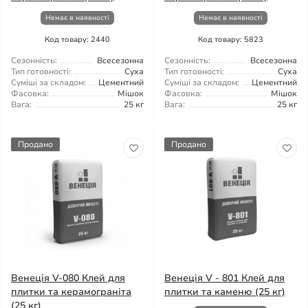
Немає в наявності
Немає в наявності
Код товару: 2440
Код товару: 5823
Сезонність:
Всесезонна
Сезонність:
Всесезонна
Тип готовності:
Суха
Тип готовності:
Суха
Суміші за складом:
Цементний
Суміші за складом:
Цементний
Фасовка:
Мішок
Фасовка:
Мішок
Вага:
25 кг
Вага:
25 кг
Продано
Продано
Венеція V-080 Клей для
Венеція V - 801 Клей для
плитки та керамограніта
плитки та каменю (25 кг)
(25 кг)