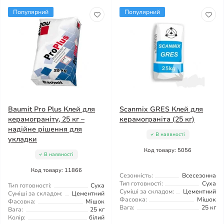
Популярний
Популярний
Baumit Pro Plus Клей для
Scanmix GRES Клей для
керамограніту, 25 кг –
керамограніта (25 кг)
надійне рішення для
В наявності
укладки
Код товару: 5056
В наявності
Код товару: 11866
Сезонність:
Всесезонна
Тип готовності:
Суха
Тип готовності:
Суха
Суміші за складом:
Цементний
Суміші за складом:
Цементний
Фасовка:
Мішок
Фасовка:
Мішок
Вага:
25 кг
Вага:
25 кг
Колір:
білий