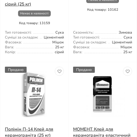
Немає в наявності
сірий (25 кг)
Код товару: 10162
Немає в наявності
Код товару: 13159
Тип готовності:
Суха
Сезонність:
Зимова
Суміші за складом:
Цементний
Тип готовності:
Суха
Фасовка:
Мішок
Суміші за складом:
Цементний
Вага:
25 кг
Фасовка:
Мішок
Колір:
сірий
Вага:
25 кг
Продано
Продано
Полімін П-14 Клей для
МОМЕНТ Клей для
керамограніта (25 кг)
керамограніта еластичний