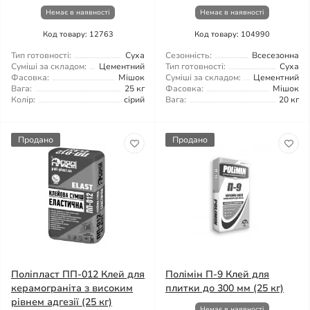
Немає в наявності
Немає в наявності
Код товару: 12763
Код товару: 104990
Тип готовності:
Суха
Сезонність:
Всесезонна
Суміші за складом:
Цементний
Тип готовності:
Суха
Фасовка:
Мішок
Суміші за складом:
Цементний
Вага:
25 кг
Фасовка:
Мішок
Колір:
сірий
Вага:
20 кг
Продано
Продано
Поліпласт ПП-012 Клей для
Полімін П-9 Клей для
керамограніта з високим
плитки до 300 мм (25 кг)
рівнем адгезії (25 кг)
Немає в наявності