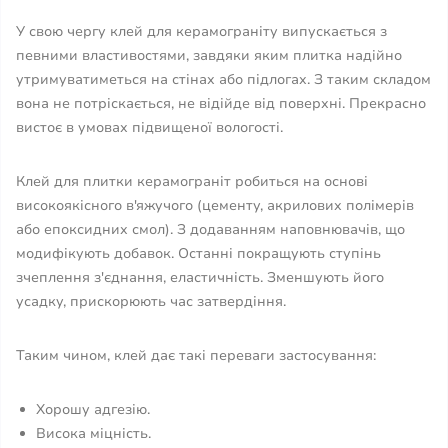
У свою чергу клей для керамограніту випускається з
певними властивостями, завдяки яким плитка надійно
утримуватиметься на стінах або підлогах. З таким складом
вона не потріскається, не відійде від поверхні. Прекрасно
вистоє в умовах підвищеної вологості.
Клей для плитки керамограніт робиться на основі
високоякісного в'яжучого (цементу, акрилових полімерів
або епоксидних смол). З додаванням наповнювачів, що
модифікують добавок. Останні покращують ступінь
зчеплення з'єднання, еластичність. Зменшують його
усадку, прискорюють час затвердіння.
Таким чином, клей дає такі переваги застосування:
Хорошу адгезію.
Висока міцність.