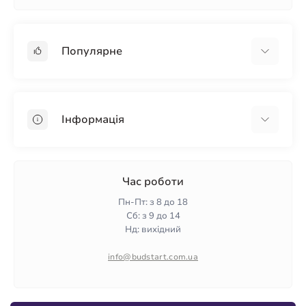
Популярне
Гіпсокартон
OSB
Інформація
Пінопласт
Пінополістирол
Доставка
Мінеральна вата
Оплата
Час роботи
Клей для плитки
Контакти
Пн-Пт: з 8 до 18
Гарантія та повернення
Сб: з 9 до 14
Нд: вихідний
Політика конфіденційності
Про нас
info@budstart.com.ua
Відгуки
Карта сайту