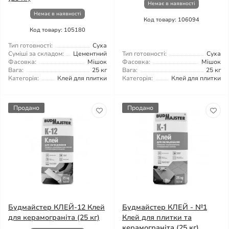
Немає в наявності
Немає в наявності
Код товару: 106094
Код товару: 105180
Тип готовності:
Суха
Суміші за складом:
Цементний
Тип готовності:
Суха
Фасовка:
Мішок
Фасовка:
Мішок
Вага:
25 кг
Вага:
25 кг
Категорія:
Клей для плитки
Категорія:
Клей для плитки
Продано
Продано
Будмайстер КЛЕЙ-12 Клей
Будмайстер КЛЕЙ - №1
для керамограніта (25 кг)
Клей для плитки та
керамограніта (25 кг)