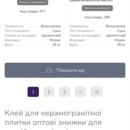
Немає в наявності
Немає в наявності
Код товару: 477
Код товару: 485
Сезонність:
Всесезонна
Сезонність:
Всесезонна
Тип готовності:
Суха
Тип готовності:
Суха
Суміші за складом:
Цементний
Суміші за складом:
Цементний
Фасовка:
Мішок
Фасовка:
Мішок
Вага:
25 кг
Вага:
25 кг
Показати ще
1
2
3
>
>|
Клей для керамогранітної
плитки оптові знижки для