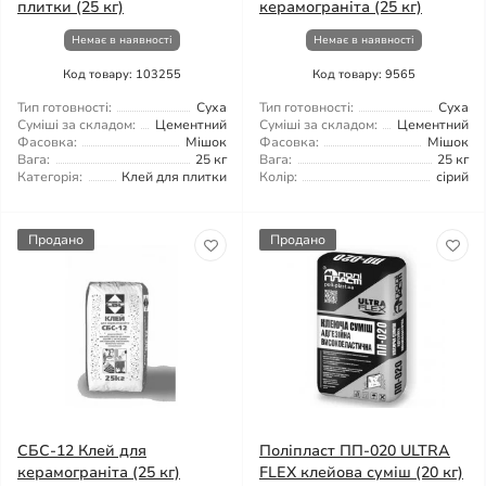
плитки (25 кг)
керамограніта (25 кг)
Немає в наявності
Немає в наявності
Код товару: 103255
Код товару: 9565
Тип готовності:
Суха
Тип готовності:
Суха
Суміші за складом:
Цементний
Суміші за складом:
Цементний
Фасовка:
Мішок
Фасовка:
Мішок
Вага:
25 кг
Вага:
25 кг
Категорія:
Клей для плитки
Колір:
сірий
Продано
Продано
СБС-12 Клей для
Поліпласт ПП-020 ULTRA
керамограніта (25 кг)
FLEX клейова суміш (20 кг)