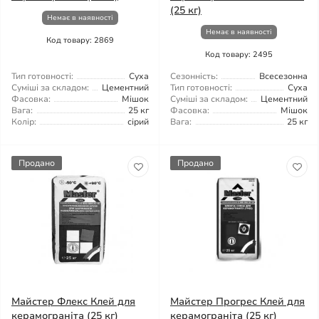
(25 кг)
Немає в наявності
Немає в наявності
Код товару: 2869
Код товару: 2495
Тип готовності:
Суха
Сезонність:
Всесезонна
Суміші за складом:
Цементний
Тип готовності:
Суха
Фасовка:
Мішок
Суміші за складом:
Цементний
Вага:
25 кг
Фасовка:
Мішок
Колір:
сірий
Вага:
25 кг
Продано
Продано
Майстер Флекс Клей для
Майстер Прогрес Клей для
керамограніта (25 кг)
керамограніта (25 кг)