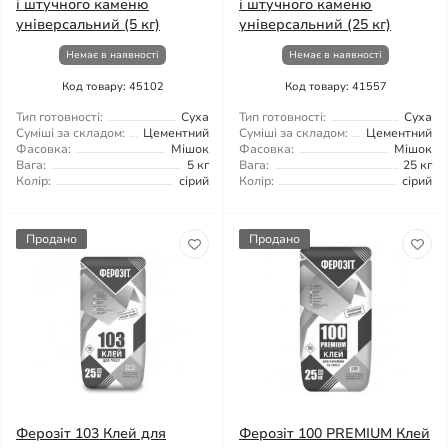
і штучного каменю
і штучного каменю
універсальний (5 кг)
універсальний (25 кг)
Немає в наявності
Немає в наявності
Код товару: 45102
Код товару: 41557
Тип готовності:
Суха
Тип готовності:
Суха
Суміші за складом:
Цементний
Суміші за складом:
Цементний
Фасовка:
Мішок
Фасовка:
Мішок
Вага:
5 кг
Вага:
25 кг
Колір:
сірий
Колір:
сірий
Продано
Продано
Ферозіт 103 Клей для
Ферозіт 100 PREMIUM Клей