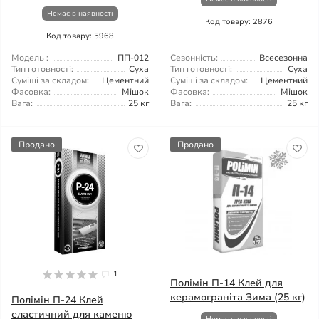
Немає в наявності
Код товару: 2876
Код товару: 5968
Модель :
ПП-012
Сезонність:
Всесезонна
Тип готовності:
Суха
Тип готовності:
Суха
Суміші за складом:
Цементний
Суміші за складом:
Цементний
Фасовка:
Мішок
Фасовка:
Мішок
Вага:
25 кг
Вага:
25 кг
Продано
Продано
1
Полімін П-14 Клей для
керамограніта Зима (25 кг)
Полімін П-24 Клей
еластичний для каменю