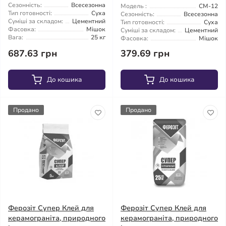
Сезонність:
Всесезонна
Модель :
CM-12
Тип готовності:
Суха
Сезонність:
Всесезонна
Суміші за складом:
Цементний
Тип готовності:
Суха
Фасовка:
Мішок
Суміші за складом:
Цементний
Вага:
25 кг
Фасовка:
Мішок
687.63 грн
379.69 грн
До кошика
До кошика
Продано
Продано
Ферозіт Супер Клей для
Ферозіт Супер Клей для
керамограніта, природного
керамограніта, природного