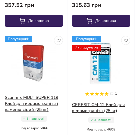
357.52 грн
315.63 грн
До кошика
До кошика
Популярний
Популярний
Закінчується
1
Scanmix MULTISUPER 119
Клей для керамограніта і
CERESIT CM-12 Клей для
каменю сірий (25 кг)
керамограніта (25 кг)
В наявності
В наявності
Код товару: 5066
Код товару: 4608