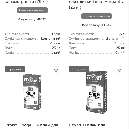
керамограніта (25 кг)
для плитки і керамограніта
(25 кг)
Немає в наявності
Немає в наявності
Код товару: 45101
Код товару: 41542
Тип готовності:
Суха
Тип готовності:
Суха
Суміші за складом:
Цементний
Суміші за складом:
Цементний
Фасовка:
Мішок
Фасовка:
Мішок
Вага:
25 кг
Вага:
25 кг
Колір:
сірий
Колір:
білий
Продано
Продано
Століт Профі П + Клей для
Століт П Клей для